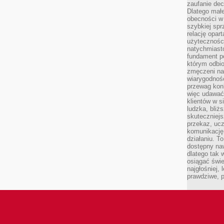
zaufanie dec
Dlatego małe
obecności w 
szybkiej spr
relację opart
użyteczności
natychmiasto
fundament po
którym odbio
zmęczeni na
wiarygodność
przewag kon
więc udawać 
klientów w s
ludzka, bliż
skuteczniejs
przekaz, ucz
komunikację,
działaniu. T
dostępny na
dlatego tak w
osiągać świe
najgłośniej, 
prawdziwe, 