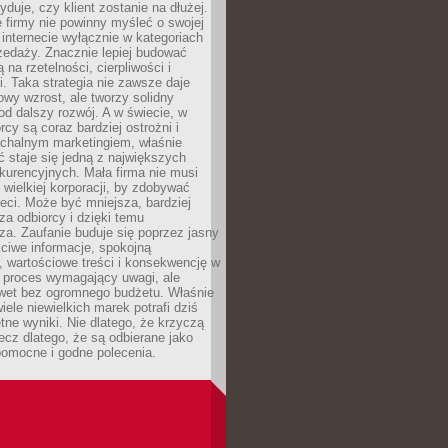
yduje, czy klient zostanie na dłużej.
 firmy nie powinny myśleć o swojej
internecie wyłącznie w kategoriach
zedaży. Znacznie lepiej budować
ą na rzetelności, cierpliwości i
. Taka strategia nie zawsze daje
wy wzrost, ale tworzy solidny
d dalszy rozwój. A w świecie, w
rcy są coraz bardziej ostrożni i
chalnym marketingiem, właśnie
 staje się jedną z największych
kurencyjnych. Mała firma nie musi
wielkiej korporacji, by zdobywać
ieci. Może być mniejsza, bardziej
sza odbiorcy i dzięki temu
za. Zaufanie buduje się poprzez jasny
ciwe informacje, spokojną
 wartościowe treści i konsekwencję w
o proces wymagający uwagi, ale
wet bez ogromnego budżetu. Właśnie
iele niewielkich marek potrafi dziś
tne wyniki. Nie dlatego, że krzyczą
lecz dlatego, że są odbierane jako
pomocne i godne polecenia.