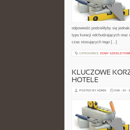
odpowiedzi podzieliłyby się jedna
typu kuracji odchudzających oraz 
czas stosujących tego […]
CATEGORIES:
DOMY SZKIELETOW
KLUCZOWE KORZ
HOTELE
POSTED BY ADMIN
KWI - 26 - 