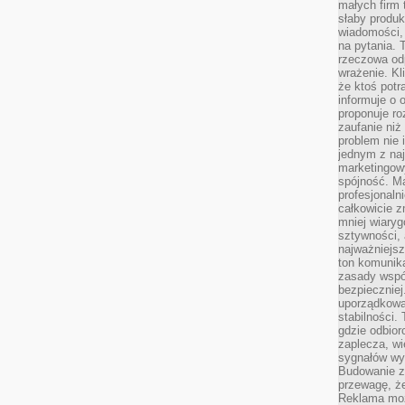
małych firm t
słaby produk
wiadomości,
na pytania.
rzeczowa odp
wrażenie. Kl
że ktoś potr
informuje o 
proponuje ro
zaufanie niż
problem nie 
jednym z naj
marketingow
spójność. Ma
profesjonaln
całkowicie z
mniej wiary
sztywności,
najważniejsz
ton komunika
zasady współ
bezpieczniej.
uporządkowa
stabilności.
gdzie odbiorc
zaplecza, wi
sygnałów wys
Budowanie z
przewagę, że
Reklama moż