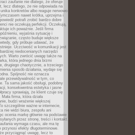
raci zaufanie nie dlatego, że oferuje
t, lecz dlatego, że nie odpowiada na
 unika konkretów albo reaguje nerwowo
 Tymczasem nawet krótka, uprzejma i
owiedź potrafi zrobić bardzo dobre
ienci nie oczekują perfekcji. Oczekują,
aktuje ich poważnie. Jeśli firma
opóźnieniu, wyjaśnia sytuację i
związanie, często buduje większe
 wtedy, gdy próbuje udawać, że
istnieje. Uczciwość w komunikacji jest
bardziej niedocenianych narzędzi
ych. Warto zwrócić uwagę także na
rka, która jednego dnia brzmi
ie, drugiego chaotycznie, a trzeciego
mienia sposób działania, wydaje się
godna. Spójność nie oznacza
 ale przewidywalność w tym, co
e. Ta sama jakość obsługi, podobny
cji, konsekwentna estetyka i jasne
pracy sprawiają, że klient czuje się
 Mała firma, która działa
nie, budzi wrażenie większej
 To szczególnie ważne w internecie,
a nie widzi biura, zespołu ani
ęc ocenia markę głównie na podstawie
yłanych przez stronę, treści i kontakt.
aufania wymaga czasu, ale ma tę
 przynosi efekty długoterminowe.
e przyciągnąć uwagę, lecz to