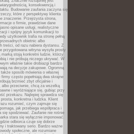
kalą. Znacznie rozsądniej jest
wiarygodnością, konsekwencją i
taktu. Budowanie zaufania zaczyna się
rzeczy, które z perspektywy klienta
 znaczenie. Przejrzysta strona,
ormacje o firmie, prawdziwe dane
jasno opisane usługi, realistyczne
zacji i spójny język komunikacji to
edy użytkownik trafia na stronę pełną
 przesadnych obietnic albo
 treści, od razu nabiera dystansu. Z
ie przygotowana witryna wysyła prosty
ą marką stoją konkretni ludzie, którzy
obią i nie próbują niczego ukrywać. W
owym właśnie takie drobiazgi bardzo
wają na decyzje zakupowe. Ogromną
 także sposób mówienia o własnej
e firmy często popełniają dwa skrajne
róbują brzmieć zbyt oficjalnie i
 albo przeciwnie, chcą za wszelką
awne i wyróżniające się, gubiąc przy
ść przekazu. Najlepiej sprawdza się
prosta, konkretna i ludzka. Klient
razu rozumieć, czym zajmuje się
pomaga, jak przebiega współpraca i
się spodziewać. Zaufanie nie rośnie
arka stara się wyłącznie imponować.
gdzie odbiorca czuje się dobrze
y i traktowany serio. Bardzo ważne
dowody społeczne, ale rozumiane