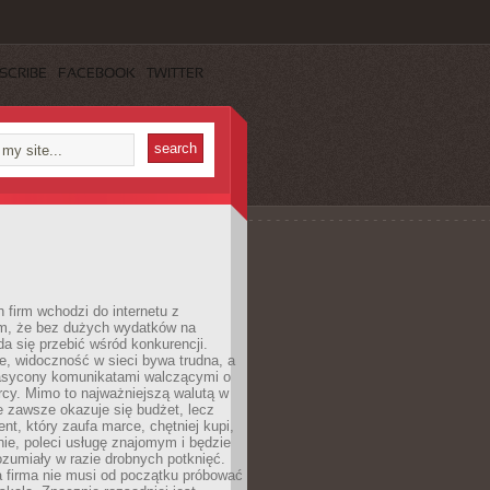
SCRIBE
FACEBOOK
TWITTER
 firm wchodzi do internetu z
m, że bez dużych wydatków na
da się przebić wśród konkurencji.
, widoczność w sieci bywa trudna, a
nasycony komunikatami walczącymi o
cy. Mimo to najważniejszą walutą w
ie zawsze okazuje się budżet, lecz
ent, który zaufa marce, chętniej kupi,
ie, poleci usługę znajomym i będzie
ozumiały w razie drobnych potknięć.
 firma nie musi od początku próbować