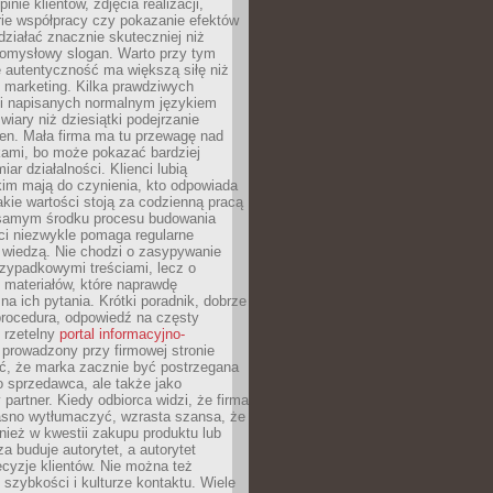
inie klientów, zdjęcia realizacji,
orie współpracy czy pokazanie efektów
ziałać znacznie skuteczniej niż
pomysłowy slogan. Warto przy tym
 autentyczność ma większą siłę niż
 marketing. Kilka prawdziwych
i napisanych normalnym językiem
wiary niż dziesiątki podejrzanie
en. Mała firma ma tu przewagę nad
ami, bo może pokazać bardziej
ar działalności. Klienci lubią
kim mają do czynienia, kto odpowiada
jakie wartości stoją za codzienną pracą
samym środku procesu budowania
ci niezwykle pomaga regularne
ę wiedzą. Nie chodzi o zasypywanie
zypadkowymi treściami, lecz o
 materiałów, które naprawdę
na ich pytania. Krótki poradnik, dobrze
procedura, odpowiedź na częsty
 rzetelny
portal informacyjno-
prowadzony przy firmowej stronie
ć, że marka zacznie być postrzegana
ko sprzedawca, ale także jako
partner. Kiedy odbiorca widzi, że firma
jasno wytłumaczyć, wzrasta szansa, że
wnież w kwestii zakupu produktu lub
za buduje autorytet, a autorytet
cyzje klientów. Nie można też
szybkości i kulturze kontaktu. Wiele