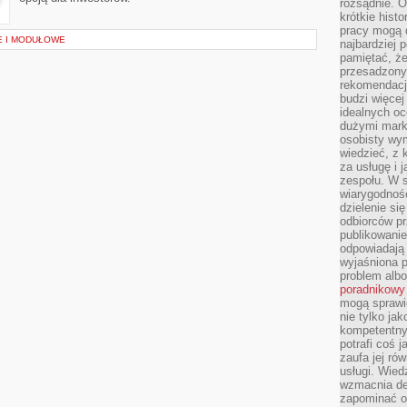
rozsądnie. Op
krótkie hist
pracy mogą d
E I MODUŁOWE
najbardziej 
pamiętać, że
przesadzony
rekomendacj
budzi więcej 
idealnych oc
dużymi mark
osobisty wymi
wiedzieć, z 
za usługę i 
zespołu. W 
wiarygodnoś
dzielenie si
odbiorców pr
publikowanie
odpowiadają 
wyjaśniona 
problem albo
poradnikowy
mogą sprawi
nie tylko ja
kompetentny 
potrafi coś 
zaufa jej ró
usługi. Wied
wzmacnia de
zapominać o 