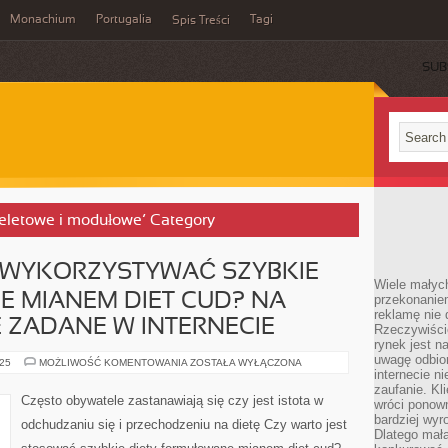
Monachium
Portugalia
Tagi
Spis Treści
SUB
ieletowe i modułowe’ Category
T WYKORZYSTYWAĆ SZYBKIE
Wiele małych
E MIANEM DIET CUD? NA
przekonanie
reklamę nie 
E ZADANE W INTERNECIE
Rzeczywiście
rynek jest 
uwagę odbior
CZY
025
MOŻLIWOŚĆ KOMENTOWANIA
ZOSTAŁA WYŁĄCZONA
WARTO
internecie n
JEST
zaufanie. Kli
WYKORZYSTYWAĆ
Często obywatele zastanawiają się czy jest istota w
wróci ponown
SZYBKIE
DIETY
bardziej wyr
odchudzaniu się i przechodzeniu na dietę Czy warto jest
OKREŚLANE
Dlatego mała
MIANEM