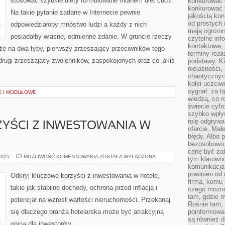
stosować szybkie diety formułowane mianem diet cud?
konkurować s
DIET
CUD?
konkurować 
Na takie pytanie zadane w Internecie pewnie
NA
jakością kon
TAKIE
od prostych 
ZAPYTANIE
odpowiedziałoby mnóstwo ludzi a każdy z nich
ZADANE
mają ogromne
W
posiadałby własne, odmienne zdanie. W gruncie rzeczy
czytelne inf
INTERNECIE
kontaktowe, 
kże na dwa typy, pierwszy zrzeszający przeciwników tego
terminy reali
drugi zrzeszający zwolenników, zaspokojonych oraz co jakiś
podstawy. Ki
niejasności,
chaotycznych
kolei uczciw
sygnał: za t
E I MODUŁOWE
wiedzą, co r
świecie cyfr
szybko wpły
rolę odgrywa
YŚCI Z INWESTOWANIA W
ofercie. Mał
błędy. Albo p
bezosobowo,
cenę być zab
KLUCZOWE
2025
MOŻLIWOŚĆ KOMENTOWANIA
ZOSTAŁA WYŁĄCZONA
tym klarowno
KORZYŚCI
komunikacja 
Z
INWESTOWANIA
powinien od 
Odkryj kluczowe korzyści z inwestowania w hotele,
W
firma, komu 
HOTELE
takie jak stabilne dochody, ochrona przed inflacją i
czego można 
tam, gdzie m
potencjał na wzrost wartości nieruchomości. Przekonaj
Rośnie tam, 
się dlaczego branża hotelarska może być atrakcyjną
poinformowan
są również 
opcją dla inwestorów.