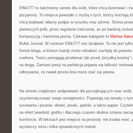
Elfiki777 to natchniony serwis dla osób, które chcą ilustrować i 
przyjemny. To miejsce powstało z myślą o tych, którzy kochają śl
chcą budować własny podpis w rysunku oraz piśmie. Strona prowa
pierwszych prób, przez regularne ćwiczenia, aż po bardziej rozb
kompozycją i harmonią pisma. Ciekawe kategorie to
Martwa Natur
Bullet Journal. W centrum Elfiki777 stoi działanie. To nie jest tylk
formie bloga, w którym każdy może odnaleźć zachętę do powrotu 
markera. Treści pomagają przełamać lęk przed „brzydką kreską” i
na drogę. Zamiast presji na perfekcję pojawia się lekkość testowan
odkrywania, że nawet prosta linia może stać się pewna.
Na stronie znajdziesz podpowiedzi dla początkujących oraz osób, 
usystematyzować swoje umiejętności. Pojawiają się tematy o tym
rysowania i pisania: ołówki, pisaki, pędzle, a także papier. Czytel
na efekt twardość grafitu i dlaczego czasem drobna zmiana narzę
komforcie. W tekstach jest miejsce na prostotę: nie trzeba mieć 
wystarczy iskra i kilka sprawdzonych metod.