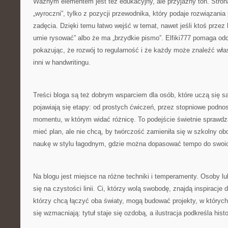
Ważnym elementem jest też edukacyjny, ale przyjazny ton. Stron
„wyroczni”, tylko z pozycji przewodnika, który podaje rozwiązani
zadęcia. Dzięki temu łatwo wejść w temat, nawet jeśli ktoś przez l
umie rysować” albo że ma „brzydkie pismo”. Elfiki777 pomaga od
pokazując, że rozwój to regularność i że każdy może znaleźć wła
inni w handwritingu.
Treści bloga są też dobrym wsparciem dla osób, które uczą się s
pojawiają się etapy: od prostych ćwiczeń, przez stopniowe podno
momentu, w którym widać różnicę. To podejście świetnie sprawdza 
mieć plan, ale nie chcą, by twórczość zamieniła się w szkolny ob
naukę w stylu łagodnym, gdzie można dopasować tempo do swoic
Na blogu jest miejsce na różne techniki i temperamenty. Osoby l
się na czystości linii. Ci, którzy wolą swobodę, znajdą inspiracje d
którzy chcą łączyć oba światy, mogą budować projekty, w któryc
się wzmacniają: tytuł staje się ozdobą, a ilustracja podkreśla histo