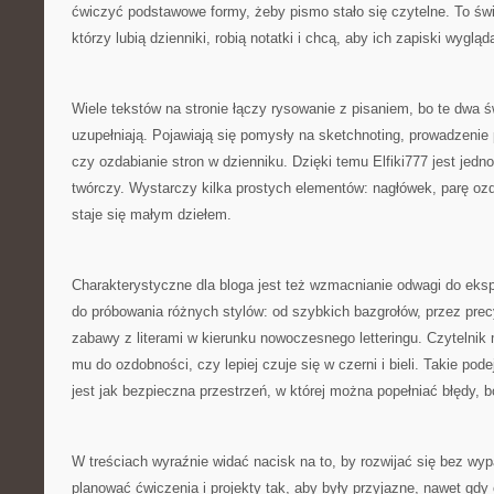
ćwiczyć podstawowe formy, żeby pismo stało się czytelne. To świ
którzy lubią dzienniki, robią notatki i chcą, aby ich zapiski wygląda
Wiele tekstów na stronie łączy rysowanie z pisaniem, bo te dwa św
uzupełniają. Pojawiają się pomysły na sketchnoting, prowadzenie 
czy ozdabianie stron w dzienniku. Dzięki temu Elfiki777 jest jedn
twórczy. Wystarczy kilka prostych elementów: nagłówek, parę oz
staje się małym dziełem.
Charakterystyczne dla bloga jest też wzmacnianie odwagi do ek
do próbowania różnych stylów: od szybkich bazgrołów, przez precy
zabawy z literami w kierunku nowoczesnego letteringu. Czytelnik
mu do ozdobności, czy lepiej czuje się w czerni i bieli. Takie pode
jest jak bezpieczna przestrzeń, w której można popełniać błędy, 
W treściach wyraźnie widać nacisk na to, by rozwijać się bez wyp
planować ćwiczenia i projekty tak, aby były przyjazne, nawet gdy