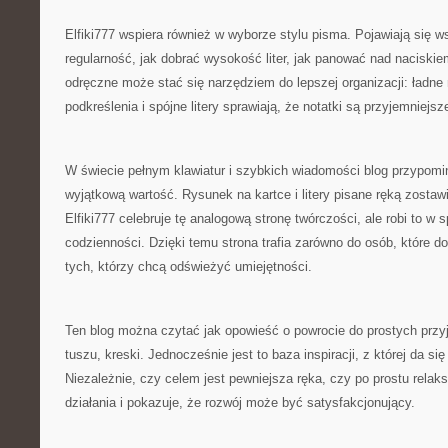
Elfiki777 wspiera również w wyborze stylu pisma. Pojawiają się 
regularność, jak dobrać wysokość liter, jak panować nad naciski
odręczne może stać się narzędziem do lepszej organizacji: ładne
podkreślenia i spójne litery sprawiają, że notatki są przyjemniejsz
W świecie pełnym klawiatur i szybkich wiadomości blog przypomi
wyjątkową wartość. Rysunek na kartce i litery pisane ręką zostawi
Elfiki777 celebruje tę analogową stronę twórczości, ale robi to 
codzienności. Dzięki temu strona trafia zarówno do osób, które do
tych, którzy chcą odświeżyć umiejętności.
Ten blog można czytać jak opowieść o powrocie do prostych przy
tuszu, kreski. Jednocześnie jest to baza inspiracji, z której da si
Niezależnie, czy celem jest pewniejsza ręka, czy po prostu relaks
działania i pokazuje, że rozwój może być satysfakcjonujący.