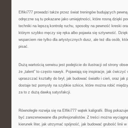
Elfiki777 prowadzi także przez świat treningów budujących pewną
odręczne są tu pokazane jako umiejętności, które rosną dzięki po
techniki na lepszą kontrolę ruchu, sposoby na pewność kreski ora
którym szybko męczy się ręka albo pojawia się sztywność. Dzięki
wsparciem nie tylko dla artystycznych dusz, ale też dla osób, któr
pisać.
Dużą wartością serwisu jest podejście do ilustracji od strony obs
że „talent” to często nawyk. Pojawiają się inspiracje, jak ćwiczyć w
upraszczać kształty do brył, jak budować światło i cień, oraz jak
dostaje też pomysły na szybkie szkice, które można robić między
za to z dużą dawką satysfakcji.
Równolegle rozwija się na Elfiki777 wątek kaligrafii. Blog pokazuje
być zarezerwowane dla profesjonalistów. Z treści można wyciągną
kierunek liter, jak utrzymać spójność, jak budować grubość linii w s