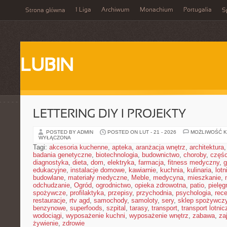
1 Liga
Archiwum
Monachium
Portugalia
Strona główna
S
LUBIN
LETTERING DIY I PROJEKTY
POSTED BY ADMIN
POSTED ON LUT - 21 - 2026
MOŻLIWOŚĆ 
WYŁĄCZONA
Tagi:
akcesoria kuchenne
,
apteka
,
aranżacja wnętrz
,
architektura
badania genetyczne
,
biotechnologia
,
budownictwo
,
choroby
,
częś
diagnostyka
,
dieta
,
dom
,
elektryka
,
farmacja
,
fitness medyczny
,
g
edukacyjne
,
instalacje domowe
,
kawiarnie
,
kuchnia
,
kulinaria
,
lot
budowlane
,
materiały medyczne
,
Meble
,
medycyna
,
mieszkanie
,
odchudzanie
,
Ogród
,
ogrodnictwo
,
opieka zdrowotna
,
patio
,
pielęg
spożywcze
,
profilaktyka
,
przepisy
,
przychodnia
,
psychologia
,
rece
restauracje
,
rtv agd
,
samochody
,
samoloty
,
sery
,
sklep spożywcz
benzynowe
,
superfoods
,
szpital
,
tarasy
,
transport
,
transport lotnic
wodociągi
,
wyposażenie kuchni
,
wyposażenie wnętrz
,
zabawa
,
za
żywienie
,
zdrowie