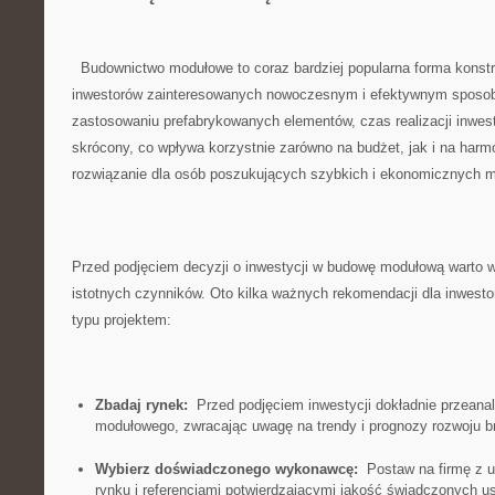
⁤ ​ Budownictwo modułowe to coraz bardziej popularna⁢ forma konstr
inwestorów zainteresowanych nowoczesnym ⁤i efektywnym sposo
zastosowaniu⁤ prefabrykowanych ​elementów, czas realizacji inwest
skrócony, co wpływa korzystnie zarówno na budżet, ⁣jak i ⁢na har
rozwiązanie dla osób poszukujących szybkich i ⁢ekonomicznych m
Przed⁣ podjęciem decyzji o inwestycji w budowę​ modułową ‌warto 
istotnych czynników. Oto kilka⁢ ważnych ‍rekomendacji​ dla inwest
typu projektem:
Zbadaj rynek:
⁤ Przed podjęciem inwestycji dokładnie przeanal
modułowego, zwracając uwagę na trendy i⁣ prognozy rozwoju b
Wybierz doświadczonego wykonawcę:
‌ Postaw ⁣na‌ firmę z
rynku i referencjami potwierdzającymi jakość świadczonych us