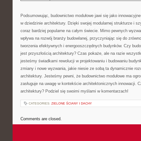
Podsumowując, budownictwo modułowe jawi‍ się‍ jako innowacyjne 
w dziedzinie ‌architektury. Dzięki swojej modularnej⁢ strukturze i szy
coraz bardziej popularne na całym świecie. Mimo⁣ pewnych wyzwań
⁤wpływa na rozwój branży budowlanej, ⁤przyczyniając się do ‍zrów
tworzenia efektywnych i energooszczędnych budynków. Czy bud
jest przyszłością architektury? Czas ⁣pokaże, ale na⁣ razie wszyst
jesteśmy świadkami rewolucji w projektowaniu i budowaniu budy
zmiany⁤ i⁣ nowe wyzwania, jakie niesie ze sobą ta dynamicznie rozw
architektury. Jesteśmy pewni, że budownictwo modułowe ma ogro
zasługuje na uwagę w kontekście architektonicznych innowacji. C
architektury? Podziel się⁤ swoimi myślami⁣ w komentarzach!
CATEGORIES:
ZIELONE ŚCIANY I DACHY
Comments are closed.