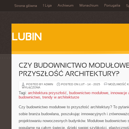
1 Liga
Archiwum
Monachium
Portugalia
Strona główna
S
LUBIN
CZY BUDOWNICTWO MODUŁOWE
PRZYSZŁOŚĆ ARCHITEKTURY?
POSTED BY ADMIN
POSTED ON LUT - 14 - 2025
MOŻLIWOŚĆ 
WYŁĄCZONA
Tagi:
architektura przyszłość
,
budownictwo modułowe
,
innowacje 
budownictwo
,
trendy w architekturze
Czy budownictwo modułowe ⁣to przyszłość architektury? To pytani
sobie​ branża budowlana, ​poszukując ⁤innowacyjnych i zrównowa
projektowaniu nowoczesnych budynków. Modułowe budownictwo staj
popularne ⁢na⁢ całym świecie, ⁤dzięki swojej szybkości, elastycznoś