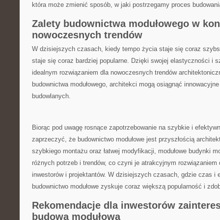
która​ może zmienić ⁢sposób, w jaki ‌postrzegamy proces budowani
Zalety budownictwa modułowego w kon
nowoczesnych trendów
W dzisiejszych czasach, kiedy​ tempo życia staje się coraz szy
staje się coraz bardziej popularne. ⁤Dzięki swojej elastyczności i
idealnym rozwiązaniem dla nowoczesnych trendów⁤ architektoniczn
budownictwa modułowego, ⁤architekci ‍mogą osiągnąć innowacyjne 
budowlanych.
Biorąc pod​ uwagę rosnące zapotrzebowanie na szybkie i ‌efekty
zaprzeczyć, że budownictwo modułowe jest przyszłością architektu
szybkiego montażu oraz łatwej modyfikacji, ⁢modułowe⁢ budynki
różnych potrzeb i trendów, co czyni ⁣je⁢ atrakcyjnym rozwiązanie
inwestorów i projektantów. W⁢ dzisiejszych czasach, gdzie czas i
budownictwo⁣ modułowe⁤ zyskuje coraz ⁤większą popularność i​ zdo
Rekomendacje dla inwestorów zainter
budową modułową