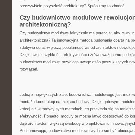
rzeczywiście ⁤przyszłość architektury? ⁢Spróbujmy to zbadać.
Czy budownictwo modułowe rewolucjon
architektoniczną?
Czy budownictwo modułowe faktycznie ma potencjał, aby ⁣rewolu
‌architektoniczną?⁢ Ta innowacyjna metoda budowania oparta na ⁢
zdobywa⁣ coraz większą popularność wśród architektów i ​dewelop
‌Dzięki swojej szybkości, efektywności i zrównoważonemu podejś
⁤budownictwo⁣ modułowe przyciąga uwagę osób poszukujących no
rozwiązań.
Jedną ‍z największych ⁣zalet budownictwa modułowego ⁣jest ⁢możli
montażu konstrukcji na miejscu budowy. Dzięki gotowym ‍modułom
krócej niż w tradycyjnych metodach, co ⁢przekłada ⁣się‍ na mniejsz
efektywność. Ponadto, ‍moduły ⁣te można ⁤łatwo dostosować do‌ konk
daje architektom większą swobodę w projektowaniu innowacyjnych
Podsumowując, budownictwo modułowe wydaje się być obiecującą 