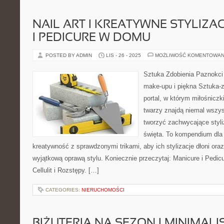
NAIL ART I KREATYWNE STYLIZAC
I PEDICURE W DOMU
POSTED BY ADMIN
LIS - 26 - 2025
MOŻLIWOŚĆ KOMENTOWAN
Sztuka Zdobienia Paznokci –
make-upu i piękna Sztuka-z
portal, w którym miłośniczki
twarzy znajdą niemal wszys
tworzyć zachwycające styliz
święta. To kompendium dla 
kreatywność z sprawdzonymi trikami, aby ich stylizacje dłoni ora
wyjątkową oprawą stylu. Koniecznie przeczytaj: Manicure i Pedic
Cellulit i Rozstępy. […]
CATEGORIES:
NIERUCHOMOŚCI
BIŻUTERIA NA SEZON I MINIMAL