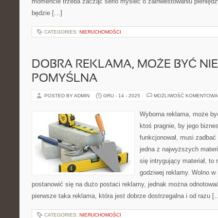
momencie trzeba zacząć serio myśleć o zainwestowaniu pieniędzy
będzie […]
CATEGORIES:
NIERUCHOMOŚCI
DOBRA REKLAMA, MOŻE BYĆ NI
POMYŚLNA
POSTED BY ADMIN
GRU - 14 - 2025
MOŻLIWOŚĆ KOMENTOWA
Wyborna reklama, może być
ktoś pragnie, by jego bizne
funkcjonował, musi zadbać
jedna z najwyższych materii
się intrygujący materiał, to
godziwej reklamy. Wolno 
postanowić się na dużo postaci reklamy, jednak można odnotować, 
pierwsze taka reklama, która jest dobrze dostrzegalna i od razu [
CATEGORIES:
NIERUCHOMOŚCI