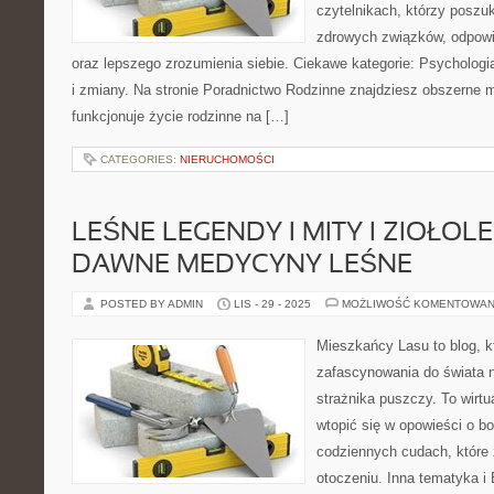
czytelnikach, którzy posz
zdrowych związków, odpowie
oraz lepszego zrozumienia siebie. Ciekawe kategorie: Psychologi
i zmiany. Na stronie Poradnictwo Rodzinne znajdziesz obszerne ma
funkcjonuje życie rodzinne na […]
CATEGORIES:
NIERUCHOMOŚCI
LEŚNE LEGENDY I MITY I ZIOŁOL
DAWNE MEDYCYNY LEŚNE
POSTED BY ADMIN
LIS - 29 - 2025
MOŻLIWOŚĆ KOMENTOWAN
Mieszkańcy Lasu to blog, k
zafascynowania do świata n
strażnika puszczy. To wirt
wtopić się w opowieści o b
codziennych cudach, które
otoczeniu. Inna tematyka i 