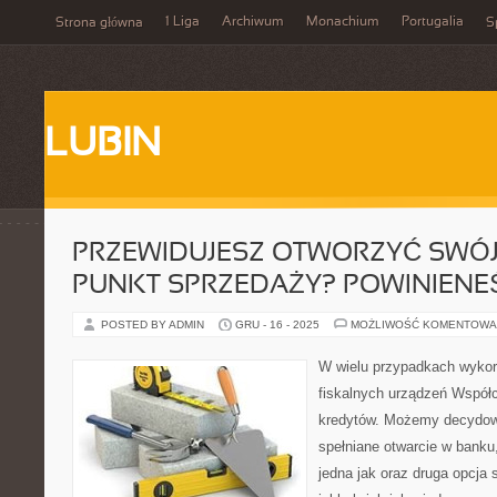
1 Liga
Archiwum
Monachium
Portugalia
Strona główna
S
LUBIN
PRZEWIDUJESZ OTWORZYĆ SWÓ
PUNKT SPRZEDAŻY? POWINIENE
POSTED BY ADMIN
GRU - 16 - 2025
MOŻLIWOŚĆ KOMENTOWA
W wielu przypadkach wykor
fiskalnych urządzeń Współ
kredytów. Możemy decydowa
spełniane otwarcie w banku,
jedna jak oraz druga opcja 