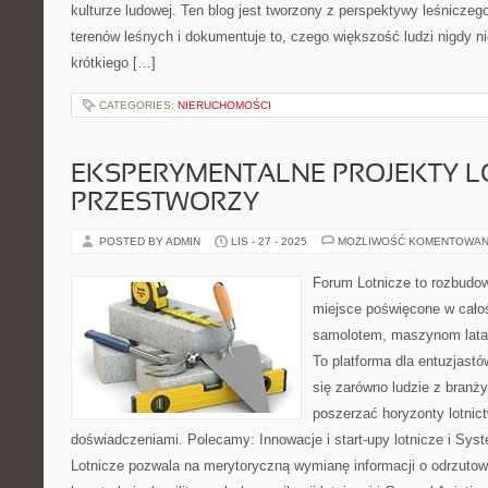
kulturze ludowej. Ten blog jest tworzony z perspektywy leśniczego
terenów leśnych i dokumentuje to, czego większość ludzi nigdy 
krótkiego […]
CATEGORIES:
NIERUCHOMOŚCI
EKSPERYMENTALNE PROJEKTY LO
PRZESTWORZY
POSTED BY ADMIN
LIS - 27 - 2025
MOŻLIWOŚĆ KOMENTOWAN
Forum Lotnicze to rozbudo
miejsce poświęcone w całoś
samolotem, maszynom lataj
To platforma dla entuzjastó
się zarówno ludzie z branży
poszerzać horyzonty lotnict
doświadczeniami. Polecamy: Innowacje i start-upy lotnicze i Sy
Lotnicze pozwala na merytoryczną wymianę informacji o odrzutow