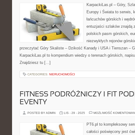
KarpackiLas.pl – Góry, Szl
Europy i Świata to serwis, 
łańcuchów górskich i wędró
entuzjaści szlaków znajdą 
polskich pasm górskich, eu
niezwykłych rejonów górski
przeczytać Góry Skaliste – Dzikość Kanady i USA i Tienszan – G
KarpackiLas.pl to kompendium wiedzy o terenach górskich, napis
Znajdziesz tu […]
CATEGORIES:
NIERUCHOMOŚCI
FITNESS PODRÓŻNICZY I FIT POD
EVENTY
POSTED BY ADMIN
LIS - 29 - 2025
MOŻLIWOŚĆ KOMENTOWAN
PT6.pl to kompleksowy serw
całości poświęcony jest ćw