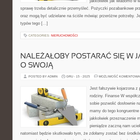
jakkolwiek jak wiadomo w 
sprawę trzeba detalicznie przemyśleć. Pożyczki pozabankowe prz
oraz mogą być udzielane na ściśle mówiąc przeróżne potrzeby. J
typów tego […]
CATEGORIES:
NIERUCHOMOŚCI
NALEŻAŁOBY POSTARAĆ SIĘ W J
O SWOJĄ
POSTED BY ADMIN
GRU - 15 - 2025
MOŻLIWOŚĆ KOMENTOWA
Jest fałszywie kojarzona z
rodziny. Finanse W współ
sobie pozwolić dosłownie na
mamy do tego kongruentne 
jakkolwiek przeznaczenie m
pieniądze zaczną nam uciek
natomiast będzie skutkowało tym, że zdołamy zostać bez środkó