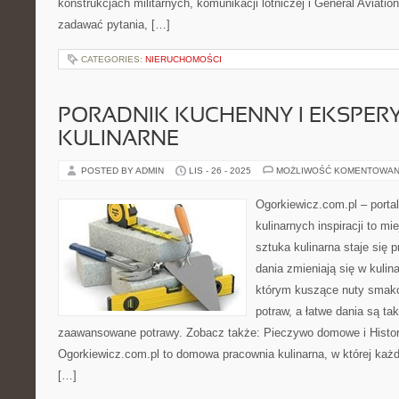
konstrukcjach militarnych, komunikacji lotniczej i General Aviat
zadawać pytania, […]
CATEGORIES:
NIERUCHOMOŚCI
PORADNIK KUCHENNY I EKSPER
KULINARNE
POSTED BY ADMIN
LIS - 26 - 2025
MOŻLIWOŚĆ KOMENTOWAN
Ogorkiewicz.com.pl – porta
kulinarnych inspiracji to mi
sztuka kulinarna staje się 
dania zmieniają się w kulin
którym kuszące nuty smako
potraw, a łatwe dania są ta
zaawansowane potrawy. Zobacz także: Pieczywo domowe i Histori
Ogorkiewicz.com.pl to domowa pracownia kulinarna, w której każd
[…]