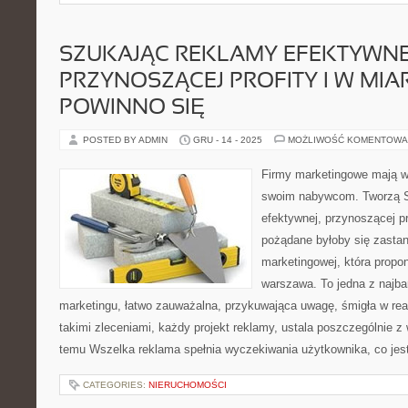
SZUKAJĄC REKLAMY EFEKTYWNE
PRZYNOSZĄCEJ PROFITY I W MIAR
POWINNO SIĘ
POSTED BY ADMIN
GRU - 14 - 2025
MOŻLIWOŚĆ KOMENTOWA
Firmy marketingowe mają w
swoim nabywcom. Tworzą S
efektywnej, przynoszącej pro
pożądane byłoby się zastan
marketingowej, która propon
warszawa. To jedna z najbar
marketingu, łatwo zauważalna, przykuwająca uwagę, śmigła w real
takimi zleceniami, każdy projekt reklamy, ustala poszczególnie z
temu Wszelka reklama spełnia wyczekiwania użytkownika, co jest
CATEGORIES:
NIERUCHOMOŚCI