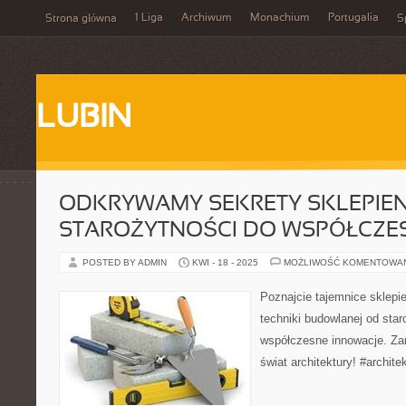
1 Liga
Archiwum
Monachium
Portugalia
Strona główna
S
LUBIN
ODKRYWAMY SEKRETY SKLEPIEN
STAROŻYTNOŚCI DO WSPÓŁCZE
POSTED BY ADMIN
KWI - 18 - 2025
MOŻLIWOŚĆ KOMENTOWA
Poznajcie tajemnice sklepie
techniki budowlanej od sta
współczesne innowacje. Zan
świat architektury! #archite