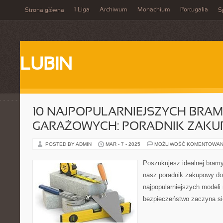
1 Liga
Archiwum
Monachium
Portugalia
Strona główna
S
LUBIN
10 NAJPOPULARNIEJSZYCH BRAM
GARAŻOWYCH: PORADNIK ZAKU
POSTED BY ADMIN
MAR - 7 - 2025
MOŻLIWOŚĆ KOMENTOWAN
Poszukujesz idealnej bram
nasz poradnik zakupowy do
najpopularniejszych modeli
bezpieczeństwo zaczyna si