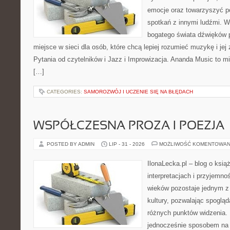
emocje oraz towarzyszyć p
spotkań z innymi ludźmi. W
bogatego świata dźwięków 
miejsce w sieci dla osób, które chcą lepiej rozumieć muzykę i je
Pytania od czytelników i Jazz i Improwizacja. Ananda Music to m
[…]
CATEGORIES:
SAMOROZWÓJ I UCZENIE SIĘ NA BŁĘDACH
WSPÓŁCZESNA PROZA I POEZJA
POSTED BY ADMIN
LIP - 31 - 2026
MOŻLIWOŚĆ KOMENTOWAN
IlonaLecka.pl – blog o ksią
interpretacjach i przyjemnoś
wieków pozostaje jednym z
kultury, pozwalając spoglą
różnych punktów widzenia.
jednocześnie sposobem na 