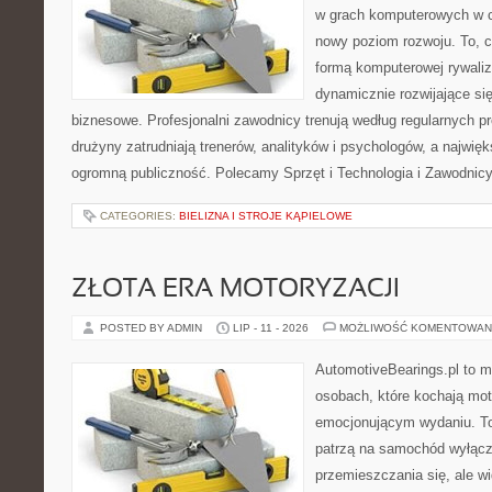
w grach komputerowych w ci
nowy poziom rozwoju. To, c
formą komputerowej rywaliz
dynamicznie rozwijające się
biznesowe. Profesjonalni zawodnicy trenują według regularnych 
drużyny zatrudniają trenerów, analityków i psychologów, a najwięk
ogromną publiczność. Polecamy Sprzęt i Technologia i Zawodnicy 
CATEGORIES:
BIELIZNA I STROJE KĄPIELOWE
ZŁOTA ERA MOTORYZACJI
POSTED BY ADMIN
LIP - 11 - 2026
MOŻLIWOŚĆ KOMENTOWAN
AutomotiveBearings.pl to m
osobach, które kochają moto
emocjonującym wydaniu. To 
patrzą na samochód wyłącz
przemieszczania się, ale w