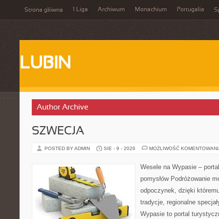
1 Liga
Archiwum
Monachium
Portugalia
Strona główna
S
LUBIN
Author Archive
SZWECJA
POSTED BY ADMIN
SIE - 9 - 2026
MOŻLIWOŚĆ KOMENTOWAN
Wesele na Wypasie – portal
pomysłów Podróżowanie m
odpoczynek, dzięki któremu
tradycje, regionalne specjał
Wypasie to portal turystyc