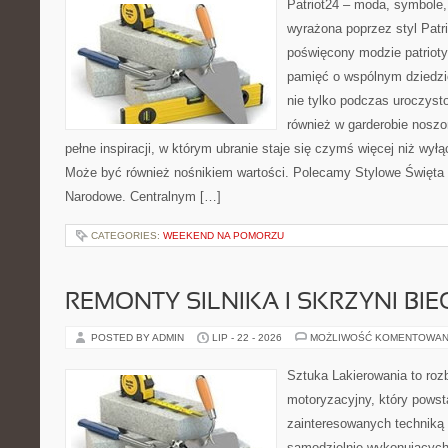
Patriot24 – moda, symbole,
wyrażona poprzez styl Patri
poświęcony modzie patrioty
pamięć o wspólnym dziedz
nie tylko podczas uroczyst
również w garderobie noszo
pełne inspiracji, w którym ubranie staje się czymś więcej niż w
Może być również nośnikiem wartości. Polecamy Stylowe Święta
Narodowe. Centralnym […]
CATEGORIES:
WEEKEND NA POMORZU
REMONTY SILNIKA I SKRZYNI BI
POSTED BY ADMIN
LIP - 22 - 2026
MOŻLIWOŚĆ KOMENTOWAN
Sztuka Lakierowania to roz
motoryzacyjny, który powst
zainteresowanych technik
samodzielnie wykonujących