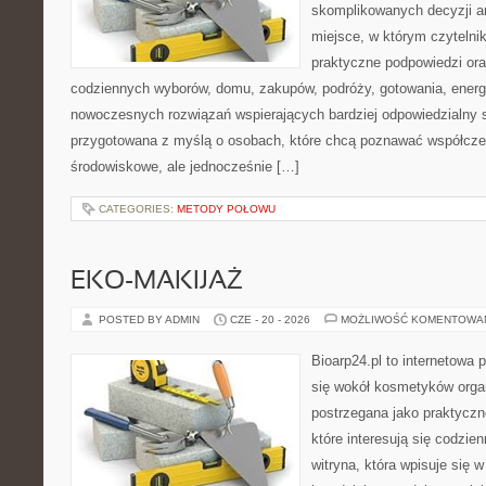
skomplikowanych decyzji a
miejsce, w którym czytelni
praktyczne podpowiedzi ora
codziennych wyborów, domu, zakupów, podróży, gotowania, energii
nowoczesnych rozwiązań wspierających bardziej odpowiedzialny st
przygotowana z myślą o osobach, które chcą poznawać współcz
środowiskowe, ale jednocześnie […]
CATEGORIES:
METODY POŁOWU
EKO-MAKIJAŻ
POSTED BY ADMIN
CZE - 20 - 2026
MOŻLIWOŚĆ KOMENTOWA
Bioarp24.pl to internetowa 
się wokół kosmetyków orga
postrzegana jako praktyczne
które interesują się codzie
witryna, która wpisuje się 