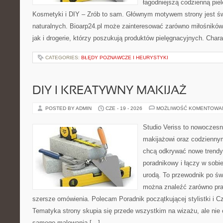
łagodniejszą codzienną pie
Kosmetyki i DIY – Zrób to sam. Głównym motywem strony jest ś
naturalnych. Bioarp24.pl może zainteresować zarówno miłośnikó
jak i drogerie, którzy poszukują produktów pielęgnacyjnych. Chara
CATEGORIES:
BŁĘDY POZNAWCZE I HEURYSTYKI
DIY I KREATYWNY MAKIJAŻ
POSTED BY ADMIN
CZE - 19 - 2026
MOŻLIWOŚĆ KOMENTOWA
Studio Veriss to nowoczes
makijażowi oraz codziennym
chcą odkrywać nowe trendy
poradnikowy i łączy w sobi
urodą. To przewodnik po ś
można znaleźć zarówno prak
szersze omówienia. Polecam Poradnik początkującej stylistki i Cz
Tematyka strony skupia się przede wszystkim na wizażu, ale nie 
samego malowania […]