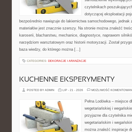
czytelnikach poszukujących
dotyczącej eksploatacji po
bezpośrednio nawiązuje do lakiernictwa samochodowego, jednak 
materiałów jest znacznie szerszy. Na stronie można znaleźć treś
karoserii, blacharstwu, mechanice, diagnostyce, naprawom silników
narzędziom warsztatowym oraz historii motoryzacji. Został przyg
baza wiedzy, do którego można […]
CATEGORIES:
DEKORACJE I ARANŻACJE
KUCHENNE EKSPERYMENTY
POSTED BY ADMIN
LIP - 21 - 2026
MOŻLIWOŚĆ KOMENTOWAN
Pełna Lodówka – miejsce d
wegetariańskiej i wegański
przyjazne dla czytelnika m
wegetariańskim i wegański
można znaleźć inspiracje 