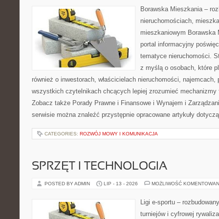
Borawska Mieszkania – roz
nieruchomościach, mieszka
mieszkaniowym Borawska Mi
portal informacyjny poświę
tematyce nieruchomości. S
z myślą o osobach, które p
również o inwestorach, właścicielach nieruchomości, najemcach, 
wszystkich czytelnikach chcących lepiej zrozumieć mechanizmy 
Zobacz także Porady Prawne i Finansowe i Wynajem i Zarządzan
serwisie można znaleźć przystępnie opracowane artykuły dotycz
CATEGORIES:
ROZWÓJ MOWY I KOMUNIKACJA
SPRZĘT I TECHNOLOGIA
POSTED BY ADMIN
LIP - 13 - 2026
MOŻLIWOŚĆ KOMENTOWAN
Ligi e-sportu – rozbudowany
turniejów i cyfrowej rywaliz