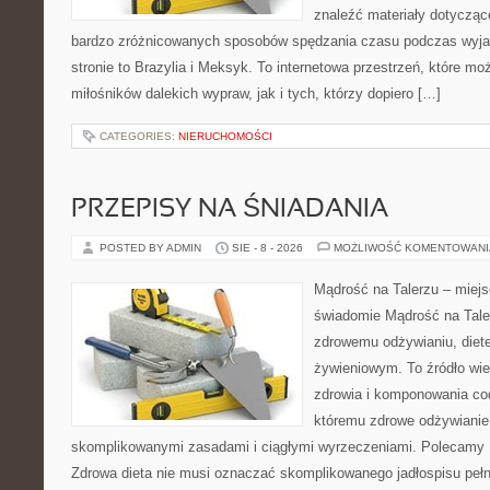
znaleźć materiały dotycząc
bardzo zróżnicowanych sposobów spędzania czasu podczas wyja
stronie to Brazylia i Meksyk. To internetowa przestrzeń, które m
miłośników dalekich wypraw, jak i tych, którzy dopiero […]
CATEGORIES:
NIERUCHOMOŚCI
PRZEPISY NA ŚNIADANIA
POSTED BY ADMIN
SIE - 8 - 2026
MOŻLIWOŚĆ KOMENTOWAN
Mądrość na Talerzu – miejs
świadomie Mądrość na Taler
zdrowemu odżywianiu, diet
żywieniowym. To źródło wie
zdrowia i komponowania cod
któremu zdrowe odżywianie 
skomplikowanymi zasadami i ciągłymi wyrzeczeniami. Polecamy D
Zdrowa dieta nie musi oznaczać skomplikowanego jadłospisu peł