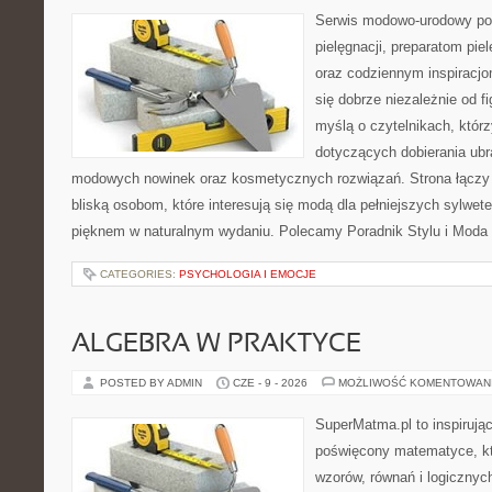
Serwis modowo-urodowy poś
pielęgnacji, preparatom pi
oraz codziennym inspiracjo
się dobrze niezależnie od f
myślą o czytelnikach, któr
dotyczących dobierania ubra
modowych nowinek oraz kosmetycznych rozwiązań. Strona łączy i
bliską osobom, które interesują się modą dla pełniejszych sylwete
pięknem w naturalnym wydaniu. Polecamy Poradnik Stylu i Moda
CATEGORIES:
PSYCHOLOGIA I EMOCJE
ALGEBRA W PRAKTYCE
POSTED BY ADMIN
CZE - 9 - 2026
MOŻLIWOŚĆ KOMENTOWAN
SuperMatma.pl to inspirując
poświęcony matematyce, któ
wzorów, równań i logicznyc