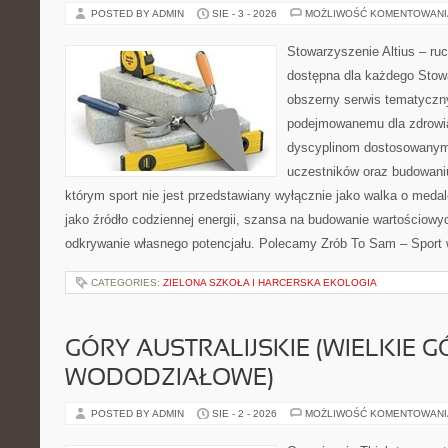
POSTED BY ADMIN
SIE - 3 - 2026
MOŻLIWOŚĆ KOMENTOWAN
Stowarzyszenie Altius – ruch
dostępna dla każdego Stowa
obszerny serwis tematyczn
podejmowanemu dla zdrowia
dyscyplinom dostosowanym
uczestników oraz budowaniu
którym sport nie jest przedstawiany wyłącznie jako walka o meda
jako źródło codziennej energii, szansa na budowanie wartościowyc
odkrywanie własnego potencjału. Polecamy Zrób To Sam – Sport
CATEGORIES:
ZIELONA SZKOŁA I HARCERSKA EKOLOGIA
GÓRY AUSTRALIJSKIE (WIELKIE G
WODODZIAŁOWE)
POSTED BY ADMIN
SIE - 2 - 2026
MOŻLIWOŚĆ KOMENTOWAN