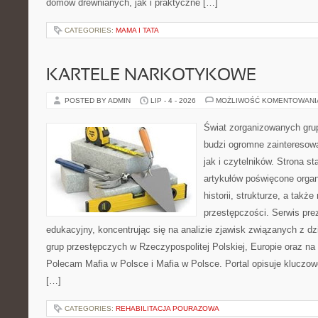
domów drewnianych, jak i praktyczne […]
CATEGORIES:
MAMA I TATA
KARTELE NARKOTYKOWE
POSTED BY ADMIN
LIP - 4 - 2026
MOŻLIWOŚĆ KOMENTOWAN
Świat zorganizowanych grup
budzi ogromne zainteresowa
jak i czytelników. Strona 
artykułów poświęcone orga
historii, strukturze, a tak
przestępczości. Serwis pre
edukacyjny, koncentrując się na analizie zjawisk związanych z d
grup przestępczych w Rzeczypospolitej Polskiej, Europie oraz na
Polecam Mafia w Polsce i Mafia w Polsce. Portal opisuje kluczo
[…]
CATEGORIES:
REHABILITACJA POURAZOWA