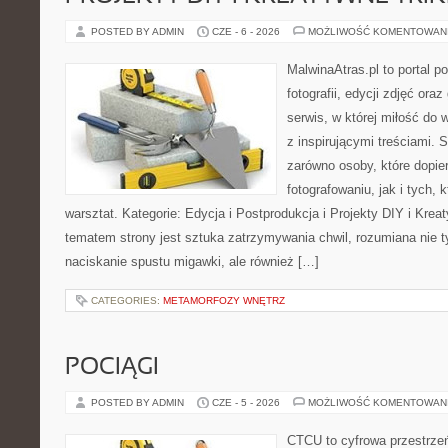
POSTED BY ADMIN
CZE - 6 - 2026
MOŻLIWOŚĆ KOMENTOWAN
MalwinaAtras.pl to portal 
fotografii, edycji zdjęć ora
serwis, w której miłość do 
z inspirującymi treściami.
zarówno osoby, które dopier
fotografowaniu, jak i tych,
warsztat. Kategorie: Edycja i Postprodukcja i Projekty DIY i Kre
tematem strony jest sztuka zatrzymywania chwil, rozumiana nie 
naciskanie spustu migawki, ale również […]
CATEGORIES:
METAMORFOZY WNĘTRZ
POCIĄGI
POSTED BY ADMIN
CZE - 5 - 2026
MOŻLIWOŚĆ KOMENTOWAN
CTCU to cyfrowa przestrzeń