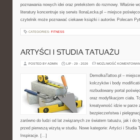
poznawania nowych idei oraz pretekstem do rozmowy. Właśnie wok
literatury koncentruje się serwis IlonaLecka.pl – miejsce poświę
czytelnik może poznawać ciekawe książki i autorów. Polecam Pyt
CATEGORIES:
FITNESS
ARTYŚCI I STUDIA TATUAŻU
POSTED BY ADMIN
LIP - 29 - 2026
MOŻLIWOŚĆ KOMENTOWAN
DemolkaTattoo.pl – miejsce
kolczyków i body modificat
rozbudowany portal poświęc
oraz modyfikacjom ciała. T
kreatywność idzie w parze 
bezpieczeństwa i pielęgnacj
zarówno do ludzi od lat związanych ze światem tatuażu, jak i do ty
przed pierwszą wizytą w studiu. Nowe kategorie: Artyści i Studia T
Inspiracje. […]