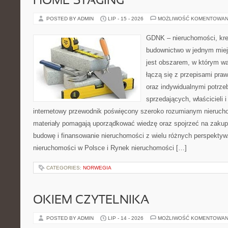
HOME STAGING
POSTED BY ADMIN
LIP - 15 - 2026
MOŻLIWOŚĆ KOMENTOWAN
GDNK – nieruchomości, kre
budownictwo w jednym miej
jest obszarem, w którym w
łączą się z przepisami pr
oraz indywidualnymi potrze
sprzedających, właścicieli
internetowy przewodnik poświęcony szeroko rozumianym nieruc
materiały pomagają uporządkować wiedzę oraz spojrzeć na zakup
budowę i finansowanie nieruchomości z wielu różnych perspekty
nieruchomości w Polsce i Rynek nieruchomości […]
CATEGORIES:
NORWEGIA
OKIEM CZYTELNIKA
POSTED BY ADMIN
LIP - 14 - 2026
MOŻLIWOŚĆ KOMENTOWAN