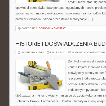
artykuł może stać się pocz
opowieści przez świat dawnych aut, legendarnych marek, przełom
zapomnianych modeli, wyścigowych sukcesów i samochodów, które
pamięci kierowców. Strona przedstawia motoryzację […]
CATEGORIES:
OGRÓD DLA ZWIERZĄT
HISTORIE I DOŚWIADCZENIA BU
POSTED BY ADMIN
LIP - 8 - 2026
MOŻLIWOŚĆ KOMENTOWAN
DomPol – serwis dla osób 
konstrukcjami z drewna Dom
poświęcony tematyce domó
rzeczowe źródło wiedzy dla 
poznać zalety drewna. Stro
codziennych pytaniach, któr
ktoś zaczyna myśleć o własnym miejscu do życia wykonanym z n
Polecamy Prawo i Formalności i DomPol. Tematyka strony obejm