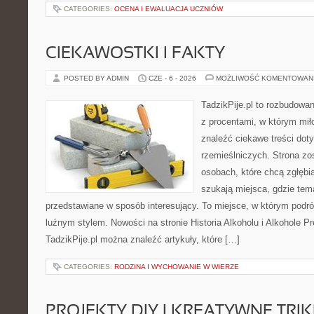
CATEGORIES:
OCENA I EWALUACJA UCZNIÓW
CIEKAWOSTKI I FAKTY
POSTED BY ADMIN
CZE - 6 - 2026
MOŻLIWOŚĆ KOMENTOWAN
TadzikPije.pl to rozbudowa
z procentami, w którym mi
znaleźć ciekawe treści dot
rzemieślniczych. Strona zo
osobach, które chcą zgłęb
szukają miejsca, gdzie tem
przedstawiane w sposób interesujący. To miejsce, w którym podr
luźnym stylem. Nowości na stronie Historia Alkoholu i Alkohole P
TadzikPije.pl można znaleźć artykuły, które […]
CATEGORIES:
RODZINA I WYCHOWANIE W WIERZE
PROJEKTY DIY I KREATYWNE TRIK