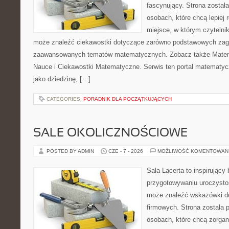
fascynujący. Strona został
osobach, które chcą lepiej
miejsce, w którym czytelni
może znaleźć ciekawostki dotyczące zarówno podstawowych zagad
zaawansowanych tematów matematycznych. Zobacz także Matema
Nauce i Ciekawostki Matematyczne. Serwis ten portal matematy
jako dziedzinę, […]
CATEGORIES:
PORADNIK DLA POCZĄTKUJĄCYCH
SALE OKOLICZNOŚCIOWE
POSTED BY ADMIN
CZE - 7 - 2026
MOŻLIWOŚĆ KOMENTOWAN
Sala Lacerta to inspirujący
przygotowywaniu uroczystoś
może znaleźć wskazówki d
firmowych. Strona została 
osobach, które chcą zorga