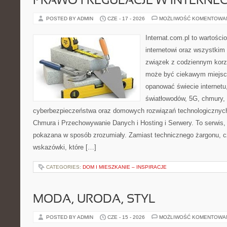
PRAWO I REGULACJE W INTERNEC
POSTED BY ADMIN
CZE - 17 - 2026
MOŻLIWOŚĆ KOMENTOWA
Internat.com.pl to wartośc
internetowi oraz wszystkim
związek z codziennym korzy
może być ciekawym miejsce
opanować świecie internetu
światłowodów, 5G, chmury, 
cyberbezpieczeństwa oraz domowych rozwiązań technologicznych
Chmura i Przechowywanie Danych i Hosting i Serwery. To serwis, 
pokazana w sposób zrozumiały. Zamiast technicznego żargonu, c
wskazówki, które […]
CATEGORIES:
DOM I MIESZKANIE – INSPIRACJE
MODA, URODA, STYL
POSTED BY ADMIN
CZE - 15 - 2026
MOŻLIWOŚĆ KOMENTOWA