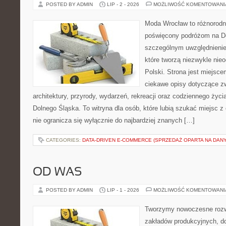
POSTED BY ADMIN
LIP - 2 - 2026
MOŻLIWOŚĆ KOMENTOWAN
Moda Wrocław to różnorodn
poświęcony podróżom na D
szczególnym uwzględnienie
które tworzą niezwykle nie
Polski. Strona jest miejsc
ciekawe opisy dotyczące zwie
architektury, przyrody, wydarzeń, rekreacji oraz codziennego życ
Dolnego Śląska. To witryna dla osób, które lubią szukać miejsc 
nie ogranicza się wyłącznie do najbardziej znanych […]
CATEGORIES:
DATA-DRIVEN E-COMMERCE (SPRZEDAŻ OPARTA NA DAN
OD WAS
POSTED BY ADMIN
LIP - 1 - 2026
MOŻLIWOŚĆ KOMENTOWAN
Tworzymy nowoczesne rozw
zakładów produkcyjnych, d