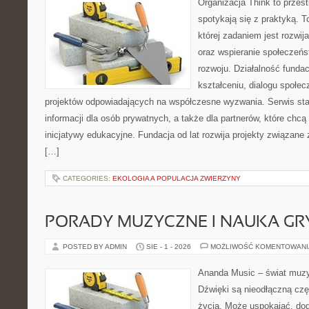
Organizacja Think to przes
spotykają się z praktyką. 
której zadaniem jest rozwij
oraz wspieranie społeczeń
rozwoju. Działalność fundac
kształceniu, dialogu społe
projektów odpowiadających na współczesne wyzwania. Serwis sta
informacji dla osób prywatnych, a także dla partnerów, które chcą
inicjatywy edukacyjne. Fundacja od lat rozwija projekty związan
[…]
CATEGORIES:
EKOLOGIA A POPULACJA ZWIERZYNY
PORADY MUZYCZNE I NAUKA GR
POSTED BY ADMIN
SIE - 1 - 2026
MOŻLIWOŚĆ KOMENTOWAN
Ananda Music – świat muzyk
Dźwięki są nieodłączną cz
życia. Może uspokajać, do