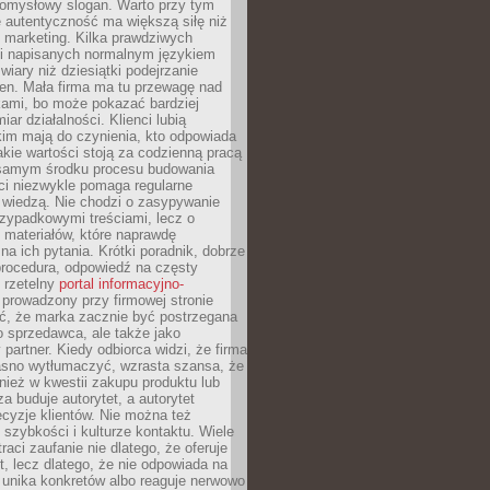
pomysłowy slogan. Warto przy tym
 autentyczność ma większą siłę niż
 marketing. Kilka prawdziwych
i napisanych normalnym językiem
wiary niż dziesiątki podejrzanie
en. Mała firma ma tu przewagę nad
ami, bo może pokazać bardziej
ar działalności. Klienci lubią
kim mają do czynienia, kto odpowiada
jakie wartości stoją za codzienną pracą
samym środku procesu budowania
ci niezwykle pomaga regularne
ę wiedzą. Nie chodzi o zasypywanie
zypadkowymi treściami, lecz o
 materiałów, które naprawdę
na ich pytania. Krótki poradnik, dobrze
procedura, odpowiedź na częsty
 rzetelny
portal informacyjno-
prowadzony przy firmowej stronie
ć, że marka zacznie być postrzegana
ko sprzedawca, ale także jako
partner. Kiedy odbiorca widzi, że firma
jasno wytłumaczyć, wzrasta szansa, że
wnież w kwestii zakupu produktu lub
za buduje autorytet, a autorytet
cyzje klientów. Nie można też
szybkości i kulturze kontaktu. Wiele
raci zaufanie nie dlatego, że oferuje
t, lecz dlatego, że nie odpowiada na
 unika konkretów albo reaguje nerwowo