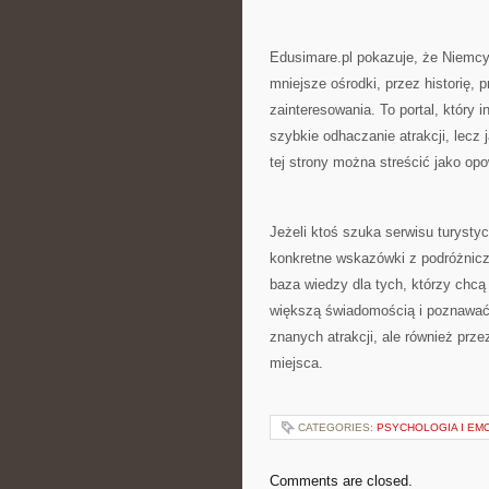
Edusimare.pl pokazuje, że Niemcy
mniejsze ośrodki, przez historię,
zainteresowania. To portal, który i
szybkie odhaczanie atrakcji, lecz
tej strony można streścić jako op
Jeżeli ktoś szuka serwisu turyst
konkretne wskazówki z podróżnicz
baza wiedzy dla tych, którzy chc
większą świadomością i poznawać z
znanych atrakcji, ale również prze
miejsca.
CATEGORIES:
PSYCHOLOGIA I EM
Comments are closed.