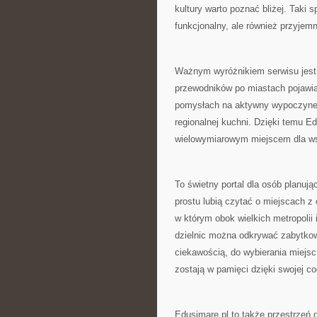
kultury warto poznać bliżej. Taki s
funkcjonalny, ale również przyjem
Ważnym wyróżnikiem serwisu jest
przewodników po miastach pojawiają
pomysłach na aktywny wypoczynek
regionalnej kuchni. Dzięki temu Ed
wielowymiarowym miejscem dla ws
To świetny portal dla osób planują
prostu lubią czytać o miejscach z
w którym obok wielkich metropolii
dzielnic można odkrywać zabytkow
ciekawością, do wybierania miejsc 
zostają w pamięci dzięki swojej c
Edusimare.pl to także przestrzeń 