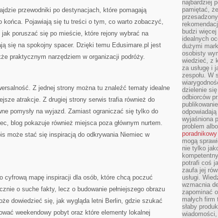
najbardziej 
pamiętać, że
ajdzie przewodniki po destynacjach, które pomagają
przesadzony
końca. Pojawiają się tu treści o tym, co warto zobaczyć,
rekomendacj
budzi więcej 
 jak poruszać się po mieście, które rejony wybrać na
idealnych oc
ją się na spokojny spacer. Dzięki temu Edusimare.pl jest
dużymi mark
osobisty wymi
 także praktycznym narzędziem w organizacji podróży.
wiedzieć, z 
za usługę i 
zespołu. W 
wiarygodnoś
iwersalność. Z jednej strony można tu znaleźć tematy idealne
dzielenie si
odbiorców pr
ejsze atrakcje. Z drugiej strony serwis trafia również do
publikowanie
ywne pomysły na wyjazd. Zamiast ograniczać się tylko do
odpowiadają 
wyjaśniona 
iec, blog pokazuje również miejsca poza głównym nurtem.
problem albo
poradnikowy
is może stać się inspiracją do odkrywania Niemiec w
mogą sprawi
nie tylko ja
kompetentny 
potrafi coś 
zaufa jej ró
 cyfrową mapę inspiracji dla osób, które chcą poczuć
usługi. Wied
wzmacnia de
ącznie o suche fakty, lecz o budowanie pełniejszego obrazu
zapominać o 
małych firm t
że dowiedzieć się, jak wygląda letni Berlin, gdzie szukać
słaby produk
ować weekendowy pobyt oraz które elementy lokalnej
wiadomości,