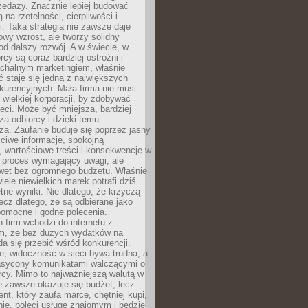
zedaży. Znacznie lepiej budować
ą na rzetelności, cierpliwości i
. Taka strategia nie zawsze daje
wy wzrost, ale tworzy solidny
d dalszy rozwój. A w świecie, w
rcy są coraz bardziej ostrożni i
chalnym marketingiem, właśnie
 staje się jedną z największych
kurencyjnych. Mała firma nie musi
wielkiej korporacji, by zdobywać
ieci. Może być mniejsza, bardziej
sza odbiorcy i dzięki temu
za. Zaufanie buduje się poprzez jasny
ciwe informacje, spokojną
 wartościowe treści i konsekwencję w
o proces wymagający uwagi, ale
wet bez ogromnego budżetu. Właśnie
iele niewielkich marek potrafi dziś
tne wyniki. Nie dlatego, że krzyczą
lecz dlatego, że są odbierane jako
pomocne i godne polecenia.
 firm wchodzi do internetu z
m, że bez dużych wydatków na
da się przebić wśród konkurencji.
, widoczność w sieci bywa trudna, a
nasycony komunikatami walczącymi o
cy. Mimo to najważniejszą walutą w
ie zawsze okazuje się budżet, lecz
ent, który zaufa marce, chętniej kupi,
ie, poleci usługę znajomym i będzie