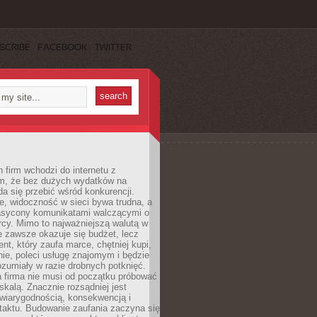
SCRIBE
FACEBOOK
TWITTER
 firm wchodzi do internetu z
m, że bez dużych wydatków na
da się przebić wśród konkurencji.
, widoczność w sieci bywa trudna, a
nasycony komunikatami walczącymi o
cy. Mimo to najważniejszą walutą w
ie zawsze okazuje się budżet, lecz
ent, który zaufa marce, chętniej kupi,
ie, poleci usługę znajomym i będzie
ozumiały w razie drobnych potknięć.
 firma nie musi od początku próbować
kalą. Znacznie rozsądniej jest
wiarygodnością, konsekwencją i
taktu. Budowanie zaufania zaczyna się