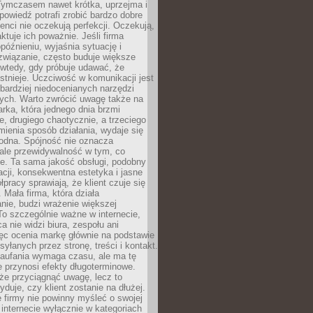
 Tymczasem nawet krótka, uprzejma i
owiedź potrafi zrobić bardzo dobre
ienci nie oczekują perfekcji. Oczekują,
aktuje ich poważnie. Jeśli firma
opóźnieniu, wyjaśnia sytuację i
związanie, często buduje większe
 wtedy, gdy próbuje udawać, że
istnieje. Uczciwość w komunikacji jest
bardziej niedocenianych narzędzi
ych. Warto zwrócić uwagę także na
rka, która jednego dnia brzmi
ie, drugiego chaotycznie, a trzeciego
mienia sposób działania, wydaje się
godna. Spójność nie oznacza
 ale przewidywalność w tym, co
e. Ta sama jakość obsługi, podobny
cji, konsekwentna estetyka i jasne
pracy sprawiają, że klient czuje się
 Mała firma, która działa
nie, budzi wrażenie większej
 To szczególnie ważne w internecie,
a nie widzi biura, zespołu ani
ęc ocenia markę głównie na podstawie
yłanych przez stronę, treści i kontakt.
aufania wymaga czasu, ale ma tę
 przynosi efekty długoterminowe.
e przyciągnąć uwagę, lecz to
yduje, czy klient zostanie na dłużej.
 firmy nie powinny myśleć o swojej
internecie wyłącznie w kategoriach