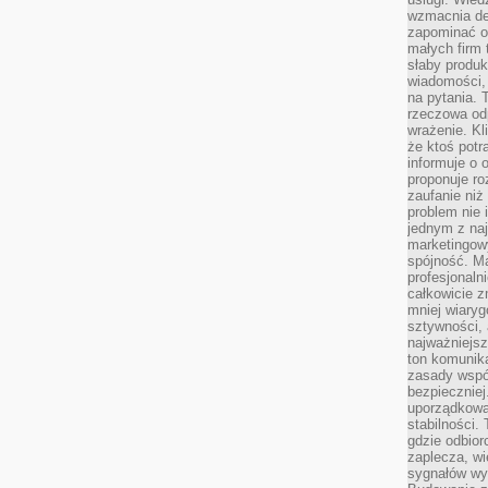
wzmacnia de
zapominać o 
małych firm t
słaby produk
wiadomości,
na pytania.
rzeczowa odp
wrażenie. Kl
że ktoś potr
informuje o 
proponuje ro
zaufanie niż
problem nie 
jednym z naj
marketingow
spójność. Ma
profesjonaln
całkowicie z
mniej wiary
sztywności,
najważniejsz
ton komunika
zasady współ
bezpieczniej.
uporządkowa
stabilności.
gdzie odbiorc
zaplecza, wi
sygnałów wys