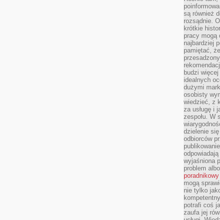
poinformowan
są również 
rozsądnie. Op
krótkie hist
pracy mogą d
najbardziej 
pamiętać, że
przesadzony
rekomendacj
budzi więcej 
idealnych oc
dużymi mark
osobisty wymi
wiedzieć, z 
za usługę i 
zespołu. W 
wiarygodnoś
dzielenie si
odbiorców pr
publikowanie
odpowiadają 
wyjaśniona 
problem albo
poradnikowy
mogą sprawi
nie tylko ja
kompetentny 
potrafi coś 
zaufa jej ró
usługi. Wied