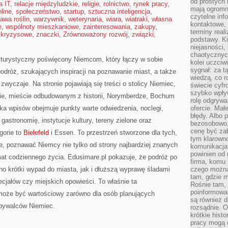
od prostych 
a IT
,
relacje międzyludzkie
,
religie
,
rolnictwo
,
rynek pracy
,
mają ogromne
line
,
społeczeństwo
,
startup
,
sztuczna inteligencja
,
czytelne inf
awa roślin
,
warzywnik
,
weterynaria
,
wiara
,
wiatraki
,
własna
kontaktowe, 
e
,
wspólnoty mieszkaniowe
,
zainteresowania
,
zakupy
,
terminy reali
 kryzysowe
,
znaczki
,
Zrównoważony rozwój
,
związki
,
podstawy. Ki
niejasności,
chaotycznych
 turystyczny poświęcony Niemcom, który łączy w sobie
kolei uczciw
sygnał: za t
odróż, szukających inspiracji na poznawanie miast, a także
wiedzą, co r
zwyczaje. Na stronie pojawiają się treści o stolicy Niemiec,
świecie cyfr
szybko wpły
ie, mieście odbudowanym z historii, Norymberdze, Bochum
rolę odgrywa
yka wpisów obejmuje punkty warte odwiedzenia, noclegi,
ofercie. Mał
błędy. Albo p
gastronomię, instytucje kultury, tereny zielone oraz
bezosobowo,
cenę być zab
gorie to
Bielefeld
i Essen. To przestrzeń stworzone dla tych,
tym klarowno
, poznawać Niemcy nie tylko od strony najbardziej znanych
komunikacja 
powinien od 
mat codziennego życia. Edusimare.pl pokazuje, że podróż po
firma, komu 
 krótki wypad do miasta, jak i dłuższą wyprawę śladami
czego można 
tam, gdzie m
ecjałów czy miejskich opowieści. To właśnie ta
Rośnie tam, 
poinformowan
może być wartościowy zarówno dla osób planujących
są również 
h bywalców Niemiec.
rozsądnie. Op
krótkie hist
pracy mogą d