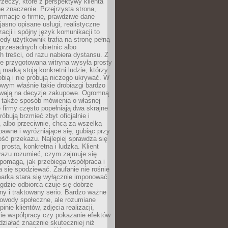
rzeczy, które z perspektywy klienta
 znaczenie. Przejrzysta strona,
ormacje o firmie, prawdziwe dane
jasno opisane usługi, realistyczne
zacji i spójny język komunikacji to
edy użytkownik trafia na stronę pełną
 przesadnych obietnic albo
 treści, od razu nabiera dystansu. Z
ie przygotowana witryna wysyła prosty
ą marką stoją konkretni ludzie, którzy
obią i nie próbują niczego ukrywać. W
owym właśnie takie drobiazgi bardzo
wają na decyzje zakupowe. Ogromną
 także sposób mówienia o własnej
e firmy często popełniają dwa skrajne
róbują brzmieć zbyt oficjalnie i
 albo przeciwnie, chcą za wszelką
awne i wyróżniające się, gubiąc przy
ść przekazu. Najlepiej sprawdza się
prosta, konkretna i ludzka. Klient
razu rozumieć, czym zajmuje się
pomaga, jak przebiega współpraca i
się spodziewać. Zaufanie nie rośnie
arka stara się wyłącznie imponować.
gdzie odbiorca czuje się dobrze
y i traktowany serio. Bardzo ważne
dowody społeczne, ale rozumiane
inie klientów, zdjęcia realizacji,
orie współpracy czy pokazanie efektów
ziałać znacznie skuteczniej niż