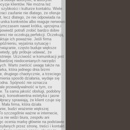
cyzje klientów. Nie można też
szybkości i kulturze kontaktu. Wiele
raci zaufanie nie dlatego, że oferuje
t, lecz dlatego, że nie odpowiada na
 unika konkretów albo reaguje nerwowo
 Tymczasem nawet krótka, uprzejma i
owiedź potrafi zrobić bardzo dobre
ienci nie oczekują perfekcji. Oczekują,
aktuje ich poważnie. Jeśli firma
opóźnieniu, wyjaśnia sytuację i
związanie, często buduje większe
 wtedy, gdy próbuje udawać, że
istnieje. Uczciwość w komunikacji jest
bardziej niedocenianych narzędzi
ych. Warto zwrócić uwagę także na
rka, która jednego dnia brzmi
ie, drugiego chaotycznie, a trzeciego
mienia sposób działania, wydaje się
godna. Spójność nie oznacza
 ale przewidywalność w tym, co
e. Ta sama jakość obsługi, podobny
cji, konsekwentna estetyka i jasne
pracy sprawiają, że klient czuje się
 Mała firma, która działa
nie, budzi wrażenie większej
 To szczególnie ważne w internecie,
a nie widzi biura, zespołu ani
ęc ocenia markę głównie na podstawie
yłanych przez stronę, treści i kontakt.