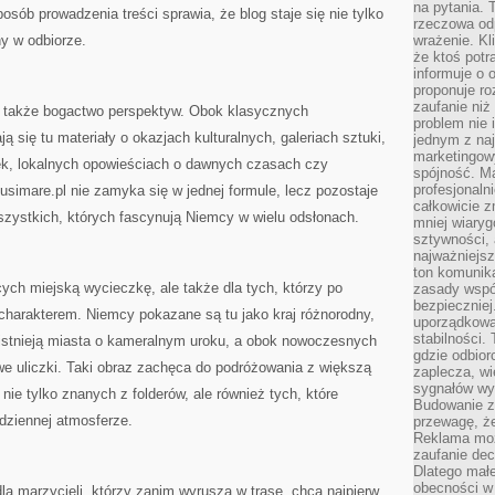
na pytania.
posób prowadzenia treści sprawia, że blog staje się nie tylko
rzeczowa odp
ny w odbiorze.
wrażenie. Kl
że ktoś potr
informuje o 
proponuje ro
zaufanie niż
 także bogactwo perspektyw. Obok klasycznych
problem nie 
 się tu materiały o okazjach kulturalnych, galeriach sztuki,
jednym z naj
marketingow
, lokalnych opowieściach o dawnych czasach czy
spójność. Ma
profesjonaln
usimare.pl nie zamyka się w jednej formule, lecz pozostaje
całkowicie z
zystkich, których fascynują Niemcy w wielu odsłonach.
mniej wiary
sztywności,
najważniejsz
ton komunika
cych miejską wycieczkę, ale także dla tych, którzy po
zasady współ
bezpieczniej.
 charakterem. Niemcy pokazane są tu jako kraj różnorodny,
uporządkowa
stabilności.
 istnieją miasta o kameralnym uroku, a obok nowoczesnych
gdzie odbiorc
e uliczki. Taki obraz zachęca do podróżowania z większą
zaplecza, wi
sygnałów wys
nie tylko znanych z folderów, ale również tych, które
Budowanie z
odziennej atmosferze.
przewagę, że
Reklama moż
zaufanie dec
Dlatego małe
obecności w 
dla marzycieli, którzy zanim wyruszą w trasę, chcą najpierw