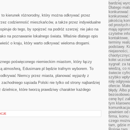
bardziej wyr
Dlatego mała
konkurować s
 to kierunek różnorodny, który można odkrywać przez
konkurować 
jakością kon
 przez codzienność mieszkańców, a także przez indywidualne
od prostych 
nspiruje do tego, by spojrzeć na podróż szerzej: nie jako na
mają ogromne
czytelne inf
 jako na poznawanie lokalnego świata. Właśnie dlatego opis
kontaktowe, 
terminy reali
owieść o kraju, który warto odkrywać wieloma drogami.
podstawy. Ki
niejasności,
chaotycznych
kolei uczciw
ycznego poświęconego niemieckim miastom, który łączy
sygnał: za t
wiedzą, co r
ą atmosferą, Edusimare.pl będzie trafnym wyborem. To
świecie cyfr
ą odkrywać Niemcy przez miasta, planować wyjazdy z
szybko wpły
rolę odgrywa
achodniego sąsiada Polski nie tylko od strony najbardziej
ofercie. Mał
z dzielnice, które tworzą prawdziwy charakter każdego
błędy. Albo p
bezosobowo,
cenę być zab
tym klarowno
komunikacja 
powinien od 
OCJE
firma, komu 
czego można 
tam, gdzie m
Rośnie tam, 