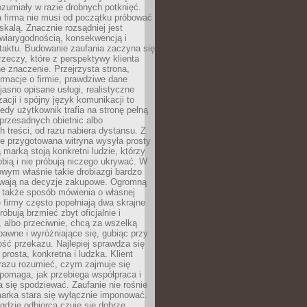
ozumiały w razie drobnych potknięć.
 firma nie musi od początku próbować
kalą. Znacznie rozsądniej jest
wiarygodnością, konsekwencją i
taktu. Budowanie zaufania zaczyna się
rzeczy, które z perspektywy klienta
 znaczenie. Przejrzysta strona,
ormacje o firmie, prawdziwe dane
jasno opisane usługi, realistyczne
zacji i spójny język komunikacji to
edy użytkownik trafia na stronę pełną
 przesadnych obietnic albo
 treści, od razu nabiera dystansu. Z
ie przygotowana witryna wysyła prosty
ą marką stoją konkretni ludzie, którzy
obią i nie próbują niczego ukrywać. W
owym właśnie takie drobiazgi bardzo
wają na decyzje zakupowe. Ogromną
 także sposób mówienia o własnej
e firmy często popełniają dwa skrajne
róbują brzmieć zbyt oficjalnie i
 albo przeciwnie, chcą za wszelką
awne i wyróżniające się, gubiąc przy
ść przekazu. Najlepiej sprawdza się
prosta, konkretna i ludzka. Klient
razu rozumieć, czym zajmuje się
pomaga, jak przebiega współpraca i
się spodziewać. Zaufanie nie rośnie
arka stara się wyłącznie imponować.
gdzie odbiorca czuje się dobrze