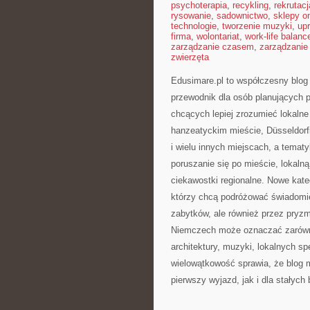
psychoterapia
,
recykling
,
rekrutacj
rysowanie
,
sadownictwo
,
sklepy on
technologie
,
tworzenie muzyki
,
upr
firma
,
wolontariat
,
work-life balanc
zarządzanie czasem
,
zarządzanie
zwierzęta
Edusimare.pl to współczesny blog
przewodnik dla osób planujących p
chcących lepiej zrozumieć lokalne 
hanzeatyckim mieście, Düsseldorf
i wielu innych miejscach, a temat
poruszanie się po mieście, lokalną 
ciekawostki regionalne. Nowe kate
którzy chcą podróżować świadomie
zabytków, ale również przez pryz
Niemczech może oznaczać zarówno
architektury, muzyki, lokalnych sp
wielowątkowość sprawia, że blog 
pierwszy wyjazd, jak i dla stałyc