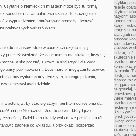
szybkiej spr
h. Czytanie o niemieckich miastach może być tu formą
relację opart
użyteczności
też sposobem na wirtualne zwiedzanie. To szczególnie
natychmiasto
ować z wyprzedzeniem, porównywać pomysły i tworzyć
fundament po
którym odbio
y na praktycznych wskazówkach.
zmęczeni na
wiarygodność
przewag kon
więc udawać 
wanie do niuansów, które w podróżach często mają
klientów w s
ludzka, bliż
zy przecież wiedzieć, że dane miasto ma atrakcje; liczy się
skuteczniejs
przekaz, ucz
o można w nim poczuć, z czym je skojarzyć i dla kogo
komunikację,
ego opisy publikowane na Edusimare.pl mogą zainteresować
działaniu. T
dostępny na
 entuzjastów wydarzeń artystycznych, dobrego jedzenia,
dlatego tak w
czy nieoczywistych dzielnic.
osiągać świe
najgłośniej, 
prawdziwe, 
Wiele małych
przekonanie
ma potencjał, by stać się stałym punktem odniesienia dla
reklamę nie 
podróżami po Niemczech. Jest to serwis, który łączy
Rzeczywiście
rynek jest 
tecznością. Dzięki temu każdy wpis może pełnić kilka ról
uwagę odbior
tanowić zachętę do wyjazdu, a przy okazji poszerzać
internecie n
zaufanie. Kli
wróci ponown