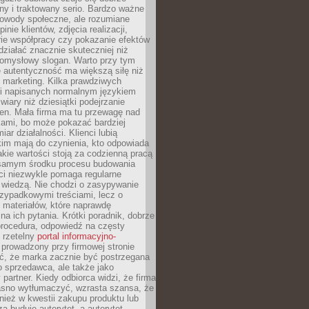
y i traktowany serio. Bardzo ważne
dowody społeczne, ale rozumiane
inie klientów, zdjęcia realizacji,
orie współpracy czy pokazanie efektów
ziałać znacznie skuteczniej niż
pomysłowy slogan. Warto przy tym
 autentyczność ma większą siłę niż
 marketing. Kilka prawdziwych
i napisanych normalnym językiem
wiary niż dziesiątki podejrzanie
en. Mała firma ma tu przewagę nad
ami, bo może pokazać bardziej
ar działalności. Klienci lubią
kim mają do czynienia, kto odpowiada
jakie wartości stoją za codzienną pracą
samym środku procesu budowania
ci niezwykle pomaga regularne
ę wiedzą. Nie chodzi o zasypywanie
zypadkowymi treściami, lecz o
 materiałów, które naprawdę
na ich pytania. Krótki poradnik, dobrze
procedura, odpowiedź na częsty
 rzetelny
portal informacyjno-
prowadzony przy firmowej stronie
ć, że marka zacznie być postrzegana
ko sprzedawca, ale także jako
partner. Kiedy odbiorca widzi, że firma
jasno wytłumaczyć, wzrasta szansa, że
wnież w kwestii zakupu produktu lub
za buduje autorytet, a autorytet