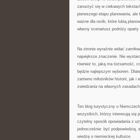
zanurzyć się w ciekawych tekstac
pierwszego etapu planowania, ale 
ważne dla osób, które lubią plan
własny scenariusz podróży opart
Na stronie wyraźnie widać zamiło
największe znaczenie. Nie wystarc
również to, jaką ma tożsamość, c
będzie najlepszym wyborem. Dlat
zarówno miłośników historii, jak i
zwiedzania na własnych zasadach 
Ten blog turystyczny o Niemczech 
wszystkich, którzy interesują się 
czytelny sposób opowiadania z uży
jednocześnie: być podpowiedzią, s
wiedzę o niemieckiej kulturze.