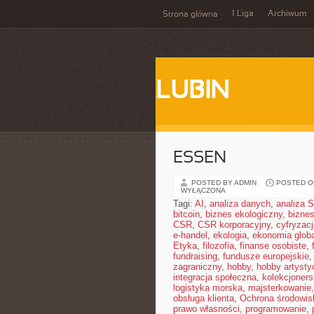
1 Liga
Archiwum
Strona główna
LUBIN
ESSEN
POSTED BY ADMIN
POSTED ON
WYŁĄCZONA
Tagi:
AI
,
analiza danych
,
analiza
bitcoin
,
biznes ekologiczny
,
bizne
CSR
,
CSR korporacyjny
,
cyfryzacj
e-handel
,
ekologia
,
ekonomia glob
Etyka
,
filozofia
,
finanse osobiste
,
fundraising
,
fundusze europejskie
zagraniczny
,
hobby
,
hobby artysty
integracja społeczna
,
kolekcjoner
logistyka morska
,
majsterkowanie
obsługa klienta
,
Ochrona środowis
prawo własności
,
programowanie
,