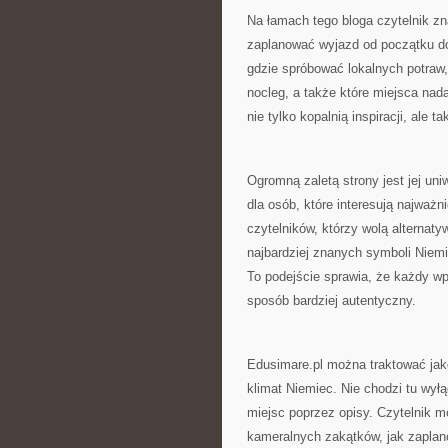
Na łamach tego bloga czytelnik zn
zaplanować wyjazd od początku do 
gdzie spróbować lokalnych potraw,
nocleg, a także które miejsca nada
nie tylko kopalnią inspiracji, ale
Ogromną zaletą strony jest jej un
dla osób, które interesują najważni
czytelników, którzy wolą alternat
najbardziej znanych symboli Niem
To podejście sprawia, że każdy wp
sposób bardziej autentyczny.
Edusimare.pl można traktować jako
klimat Niemiec. Nie chodzi tu wył
miejsc poprzez opisy. Czytelnik mo
kameralnych zakątków, jak zaplan