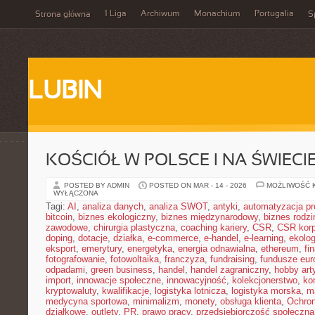
1 Liga
Archiwum
Monachium
Portugalia
Strona główna
S
LUBIN
KOŚCIÓŁ W POLSCE I NA ŚWIECI
POSTED BY ADMIN
POSTED ON MAR - 14 - 2026
MOŻLIWOŚĆ 
WYŁĄCZONA
Tagi:
AI
,
analiza danych
,
analiza SWOT
,
antyki
,
automatyzacja p
bitcoin
,
biznes ekologiczny
,
biznes międzynarodowy
,
biznes rodzi
zawodowe
,
chirurgia plastyczna
,
coaching kariery
,
CSR
,
CSR korp
doping
,
dotacje
,
działka
,
e-commerce
,
e-handel
,
e-learning
,
ekolog
eksport
,
emerytury
,
energetyka
,
energia odnawialna
,
ethereum
,
fi
fotografowanie
,
fotowoltaika
,
franczyza
,
fundraising
,
fundusze eur
odpadami
,
green business
,
handel
,
handel zagraniczny
,
hobby art
import
,
innowacje społeczne
,
innowacyjność
,
kolekcjonerstwo
,
ko
kryptowaluty
,
kwalifikacje
,
logistyka lotnicza
,
logistyka morska
,
m
medycyna sportowa
,
minimalizm
,
monety
,
obsługa klienta
,
Ochron
działkowe
,
outlety
,
PR
,
prawo pracy
,
przedsiębiorczość społeczna