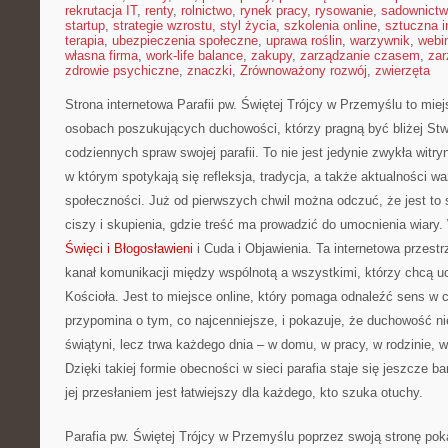
rekrutacja IT
,
renty
,
rolnictwo
,
rynek pracy
,
rysowanie
,
sadownict
startup
,
strategie wzrostu
,
styl życia
,
szkolenia online
,
sztuczna i
terapia
,
ubezpieczenia społeczne
,
uprawa roślin
,
warzywnik
,
webi
własna firma
,
work-life balance
,
zakupy
,
zarządzanie czasem
,
zar
zdrowie psychiczne
,
znaczki
,
Zrównoważony rozwój
,
zwierzęta
Strona internetowa Parafii pw. Świętej Trójcy w Przemyślu to mie
osobach poszukujących duchowości, którzy pragną być bliżej Stw
codziennych spraw swojej parafii. To nie jest jedynie zwykła wit
w którym spotykają się refleksja, tradycja, a także aktualności wa
społeczności. Już od pierwszych chwil można odczuć, że jest to
ciszy i skupienia, gdzie treść ma prowadzić do umocnienia wiary.
Święci i Błogosławieni
i Cuda i Objawienia. Ta internetowa przest
kanał komunikacji między wspólnotą a wszystkimi, którzy chcą u
Kościoła. Jest to miejsce online, który pomaga odnaleźć sens w 
przypomina o tym, co najcenniejsze, i pokazuje, że duchowość n
świątyni, lecz trwa każdego dnia – w domu, w pracy, w rodzinie, w
Dzięki takiej formie obecności w sieci parafia staje się jeszcze ba
jej przesłaniem jest łatwiejszy dla każdego, kto szuka otuchy.
Parafia pw. Świętej Trójcy w Przemyślu poprzez swoją stronę poka