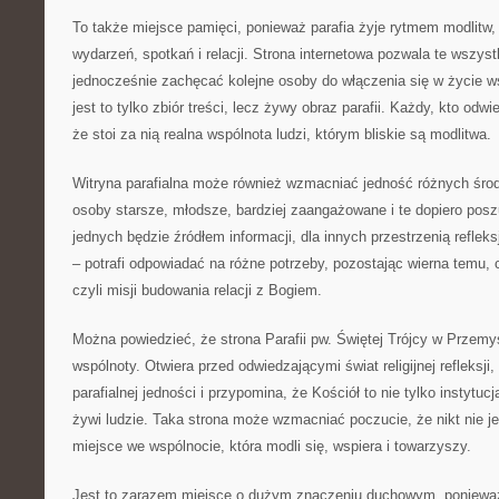
To także miejsce pamięci, ponieważ parafia żyje rytmem modlitw,
wydarzeń, spotkań i relacji. Strona internetowa pozwala te wszys
jednocześnie zachęcać kolejne osoby do włączenia się w życie ws
jest to tylko zbiór treści, lecz żywy obraz parafii. Każdy, kto od
że stoi za nią realna wspólnota ludzi, którym bliskie są modlitwa.
Witryna parafialna może również wzmacniać jedność różnych śro
osoby starsze, młodsze, bardziej zaangażowane i te dopiero poszu
jednych będzie źródłem informacji, dla innych przestrzenią refleksj
– potrafi odpowiadać na różne potrzeby, pozostając wierna temu, 
czyli misji budowania relacji z Bogiem.
Można powiedzieć, że strona Parafii pw. Świętej Trójcy w Przemy
wspólnoty. Otwiera przed odwiedzającymi świat religijnej refleksji
parafialnej jedności i przypomina, że Kościół to nie tylko instytu
żywi ludzie. Taka strona może wzmacniać poczucie, że nikt nie 
miejsce we wspólnocie, która modli się, wspiera i towarzyszy.
Jest to zarazem miejsce o dużym znaczeniu duchowym, poniew