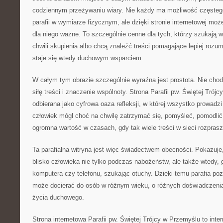
codziennym przeżywaniu wiary. Nie każdy ma możliwość częsteg
parafii w wymiarze fizycznym, ale dzięki stronie internetowej moż
dla niego ważne. To szczególnie cenne dla tych, którzy szukają we
chwili skupienia albo chcą znaleźć treści pomagające lepiej rozu
staje się wtedy duchowym wsparciem.
W całym tym obrazie szczególnie wyraźna jest prostota. Nie chodz
siłę treści i znaczenie wspólnoty. Strona Parafii pw. Świętej Tró
odbierana jako cyfrowa oaza refleksji, w której wszystko prowadzi
człowiek mógł choć na chwilę zatrzymać się, pomyśleć, pomodlić
ogromna wartość w czasach, gdy tak wiele treści w sieci rozpras
Ta parafialna witryna jest więc świadectwem obecności. Pokazuje
blisko człowieka nie tylko podczas nabożeństw, ale także wtedy, 
komputera czy telefonu, szukając otuchy. Dzięki temu parafia poz
może docierać do osób w różnym wieku, o różnych doświadczenia
życia duchowego.
Strona internetowa Parafii pw. Świętej Trójcy w Przemyślu to int