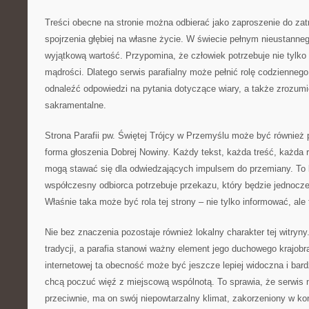
Treści obecne na stronie można odbierać jako zaproszenie do zatr
spojrzenia głębiej na własne życie. W świecie pełnym nieustanne
wyjątkową wartość. Przypomina, że człowiek potrzebuje nie tylko i
mądrości. Dlatego serwis parafialny może pełnić rolę codzienneg
odnaleźć odpowiedzi na pytania dotyczące wiary, a także zrozumi
sakramentalne.
Strona Parafii pw. Świętej Trójcy w Przemyślu może być również 
forma głoszenia Dobrej Nowiny. Każdy tekst, każda treść, każda r
mogą stawać się dla odwiedzających impulsem do przemiany. To
współczesny odbiorca potrzebuje przekazu, który będzie jednocześ
Właśnie taka może być rola tej strony – nie tylko informować, ale
Nie bez znaczenia pozostaje również lokalny charakter tej witryny
tradycji, a parafia stanowi ważny element jego duchowego krajobra
internetowej ta obecność może być jeszcze lepiej widoczna i bard
chcą poczuć więź z miejscową wspólnotą. To sprawia, że serwis 
przeciwnie, ma on swój niepowtarzalny klimat, zakorzeniony w konk