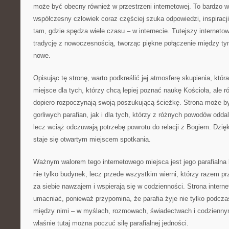
może być obecny również w przestrzeni internetowej. To bardzo 
współczesny człowiek coraz częściej szuka odpowiedzi, inspiracji
tam, gdzie spędza wiele czasu – w internecie. Tutejszy internet
tradycję z nowoczesnością, tworząc piękne połączenie między ty
nowe.
Opisując tę stronę, warto podkreślić jej atmosferę skupienia, któr
miejsce dla tych, którzy chcą lepiej poznać naukę Kościoła, ale r
dopiero rozpoczynają swoją poszukującą ścieżkę. Strona może 
gorliwych parafian, jak i dla tych, którzy z różnych powodów oddalil
lecz wciąż odczuwają potrzebę powrotu do relacji z Bogiem. Dzięk
staje się otwartym miejscem spotkania.
Ważnym walorem tego internetowego miejsca jest jego parafialna b
nie tylko budynek, lecz przede wszystkim wierni, którzy razem pr
za siebie nawzajem i wspierają się w codzienności. Strona inter
umacniać, ponieważ przypomina, że parafia żyje nie tylko podcza
między nimi – w myślach, rozmowach, świadectwach i codzienn
właśnie tutaj można poczuć siłę parafialnej jedności.