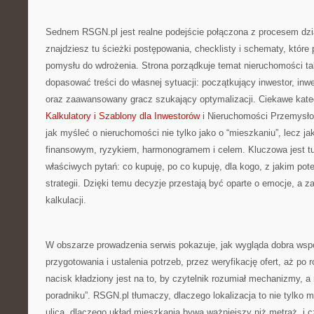
Sednem RSGN.pl jest realne podejście połączona z procesem dzi
znajdziesz tu ścieżki postępowania, checklisty i schematy, które
pomysłu do wdrożenia. Strona porządkuje temat nieruchomości tak
dopasować treści do własnej sytuacji: początkujący inwestor, in
oraz zaawansowany gracz szukający optymalizacji. Ciekawe kate
Kalkulatory i Szablony dla Inwestorów
i Nieruchomości Przemysł
jak myśleć o nieruchomości nie tylko jako o “mieszkaniu”, lecz ja
finansowym, ryzykiem, harmonogramem i celem. Kluczowa jest t
właściwych pytań: co kupuję, po co kupuję, dla kogo, z jakim pote
strategii. Dzięki temu decyzje przestają być oparte o emocje, a 
kalkulacji.
W obszarze prowadzenia serwis pokazuje, jak wygląda dobra wspó
przygotowania i ustalenia potrzeb, przez weryfikację ofert, aż po
nacisk kładziony jest na to, by czytelnik rozumiał mechanizmy, a n
poradniku”. RSGN.pl tłumaczy, dlaczego lokalizacja to nie tylko m
ulica, dlaczego układ mieszkania bywa ważniejszy niż metraż, i