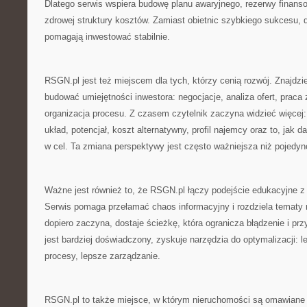
Dlatego serwis wspiera budowę planu awaryjnego, rezerwy finansow
zdrowej struktury kosztów. Zamiast obietnic szybkiego sukcesu, d
pomagają inwestować stabilnie.
RSGN.pl jest też miejscem dla tych, którzy cenią rozwój. Znajdzies
budować umiejętności inwestora: negocjacje, analiza ofert, praca
organizacja procesu. Z czasem czytelnik zaczyna widzieć więcej: 
układ, potencjał, koszt alternatywny, profil najemcy oraz to, jak 
w cel. Ta zmiana perspektywy jest często ważniejsza niż pojedyncz
Ważne jest również to, że RSGN.pl łączy podejście edukacyjne z 
Serwis pomaga przełamać chaos informacyjny i rozdziela tematy na
dopiero zaczyna, dostaje ścieżkę, która ogranicza błądzenie i pr
jest bardziej doświadczony, zyskuje narzędzia do optymalizacji: l
procesy, lepsze zarządzanie.
RSGN.pl to także miejsce, w którym nieruchomości są omawiane