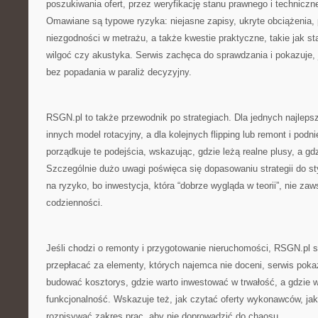
poszukiwania ofert, przez weryfikację stanu prawnego i techniczne
Omawiane są typowe ryzyka: niejasne zapisy, ukryte obciążenia
niezgodności w metrażu, a także kwestie praktyczne, takie jak stan
wilgoć czy akustyka. Serwis zachęca do sprawdzania i pokazuje,
bez popadania w paraliż decyzyjny.
RSGN.pl to także przewodnik po strategiach. Dla jednych najlepsz
innych model rotacyjny, a dla kolejnych flipping lub remont i podni
porządkuje te podejścia, wskazując, gdzie leżą realne plusy, a g
Szczególnie dużo uwagi poświęca się dopasowaniu strategii do styl
na ryzyko, bo inwestycja, która “dobrze wygląda w teorii”, nie za
codzienności.
Jeśli chodzi o remonty i przygotowanie nieruchomości, RSGN.pl 
przepłacać za elementy, których najemca nie doceni, serwis pokaz
budować kosztorys, gdzie warto inwestować w trwałość, a gdzie w
funkcjonalność. Wskazuje też, jak czytać oferty wykonawców, jak
rozpisywać zakres prac, aby nie doprowadzić do chaosu.