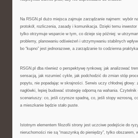
Na RSGN.pl dużo miejsca zajmuje zarządzanie najmem: wybór n
protokół, rozliczenia, zasady i komunikacja. Dzięki temu inwestor
tylko otrzymuje wsparcie w tym, co dzieje się później: w utrzyma
problemy, planowaniu odświeżeń i utrzymywaniu stabilnych wpływ
bo “kupno” jest jednorazowe, a zarządzanie to codzienna praktyka
RSGN.pl dba również o perspektywę rynkową: jak analizować tren
sensacją, jak rozumieć cykle, jak podchodzić do zmian stóp proce
popytu, nie popadając w skrajności. Serwis uczy chłodnej głowy:
nagłówki, lepiej budować strategię odporną na wahania. Czytelnik
scenariuszy: co, jeśli czynsze spadną, co, jeśli stopy wzrosną, co
a mieszkanie będzie stało puste.
Istotnym elementem filozofii strony jest uczciwe podejście do ry
nieruchomości nie są “maszynką do pieniędzy”, tylko obszarem, w