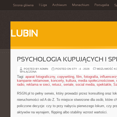
1 Liga
Archiwum
Monachium
Portugalia
Strona główna
S
LUBIN
PSYCHOLOGIA KUPUJĄCYCH I S
POSTED BY ADMIN
POSTED ON STY - 4 - 2026
MOŻLIWOŚĆ K
WYŁĄCZONA
Tagi:
aparat fotograficzny
,
copywriting
,
film
,
fotografia
,
influencerz
kampanie reklamowe
,
koncerty
,
kultura
,
media społecznościowe
,
radio
,
reklama w sieci
,
retusz
,
seriale
,
social media
,
spektakle
,
Sz
RSGN.pl to pełny serwis, który prowadzi przez konsulting oraz lo
nieruchomości od A do Z. To miejsce stworzone dla osób, które 
policzone decyzje: czy to przy nabyciu pierwszego lokum, czy prz
aktywów na wynajem, flipping albo stabilny wzrost wartości.