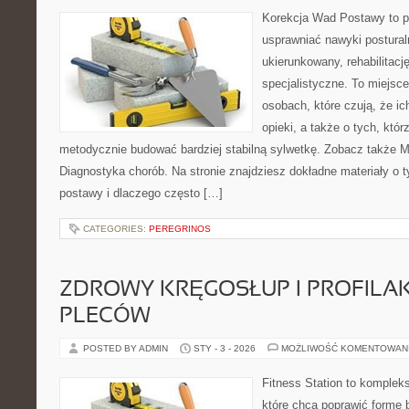
Korekcja Wad Postawy to pr
usprawniać nawyki postural
ukierunkowany, rehabilitacj
specjalistyczne. To miejsc
osobach, które czują, że ic
opieki, a także o tych, któ
metodycznie budować bardziej stabilną sylwetkę. Zobacz także 
Diagnostyka chorób. Na stronie znajdziesz dokładne materiały o 
postawy i dlaczego często […]
CATEGORIES:
PEREGRINOS
ZDROWY KRĘGOSŁUP I PROFILA
PLECÓW
POSTED BY ADMIN
STY - 3 - 2026
MOŻLIWOŚĆ KOMENTOWAN
Fitness Station to komplek
które chcą poprawić formę 