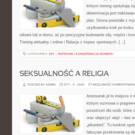
którym trening spotykają si
determinacja jest traktowa
plan. Strona powstała z my
użytkownika krok po kroku:
siłowni lub w domu, aż po precyzyjne budowanie siły, mięśni i kon
Trening wirtualny i online i Relacje z imprez sportowych. […]
CATEGORIES:
DIY – NAPRAWA I KONSERWACJA ROWERU
SEKSUALNOŚĆ A RELIGIA
POSTED BY ADMIN
STY - 3 - 2026
MOŻLIWOŚĆ KOMENTOWAN
Anonserek.pl to miejsce o re
którym rozmowa o pragnieni
przestrzeń dla osób, które 
oraz ulepszyć więź – bez ws
„pikanterii”. Tu konkret sp
fałszywe przekonania są o