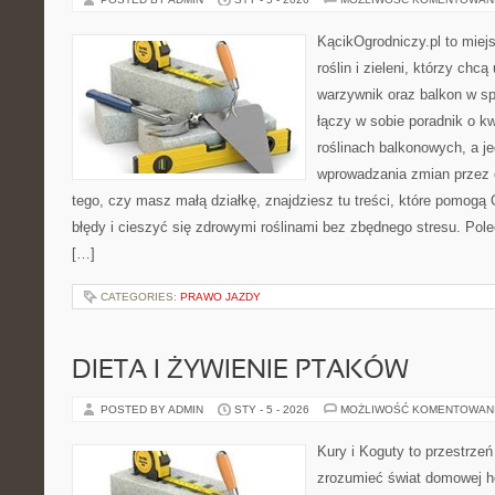
KącikOgrodniczy.pl to miej
roślin i zieleni, którzy chc
warzywnik oraz balkon w s
łączy w sobie poradnik o k
roślinach balkonowych, a je
wprowadzania zmian przez c
tego, czy masz małą działkę, znajdziesz tu treści, które pomogą 
błędy i cieszyć się zdrowymi roślinami bez zbędnego stresu. Po
[…]
CATEGORIES:
PRAWO JAZDY
DIETA I ŻYWIENIE PTAKÓW
POSTED BY ADMIN
STY - 5 - 2026
MOŻLIWOŚĆ KOMENTOWAN
Kury i Koguty to przestrzeń
zrozumieć świat domowej ho