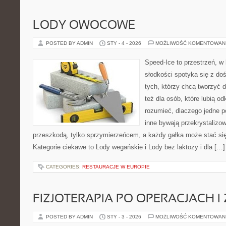
LODY OWOCOWE
POSTED BY ADMIN
STY - 4 - 2026
MOŻLIWOŚĆ KOMENTOWAN
Speed-Ice to przestrzeń, w
słodkości spotyka się z do
tych, którzy chcą tworzyć 
też dla osób, które lubią o
rozumieć, dlaczego jedne p
inne bywają przekrystalizow
przeszkodą, tylko sprzymierzeńcem, a każdy gałka może stać się
Kategorie ciekawe to Lody wegańskie i Lody bez laktozy i dla […]
CATEGORIES:
RESTAURACJE W EUROPIE
FIZJOTERAPIA PO OPERACJACH I
POSTED BY ADMIN
STY - 3 - 2026
MOŻLIWOŚĆ KOMENTOWAN