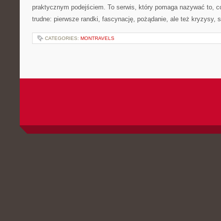
praktycznym podejściem. To serwis, który pomaga nazywać to, 
trudne: pierwsze randki, fascynację, pożądanie, ale też kryzysy, s
CATEGORIES:
MONTRAVELS