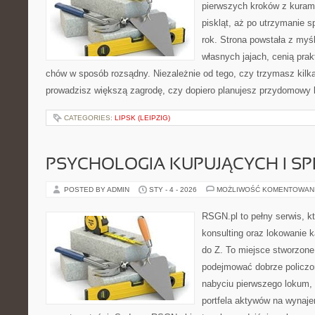
pierwszych kroków z kuram
piskląt, aż po utrzymanie 
rok. Strona powstała z myśl
własnych jajach, cenią pra
chów w sposób rozsądny. Niezależnie od tego, czy trzymasz kilk
prowadzisz większą zagrodę, czy dopiero planujesz przydomowy k
CATEGORIES:
LIPSK (LEIPZIG)
PSYCHOLOGIA KUPUJĄCYCH I S
POSTED BY ADMIN
STY - 4 - 2026
MOŻLIWOŚĆ KOMENTOWAN
RSGN.pl to pełny serwis, k
konsulting oraz lokowanie 
do Z. To miejsce stworzone
podejmować dobrze policzon
nabyciu pierwszego lokum, 
portfela aktywów na wynajem