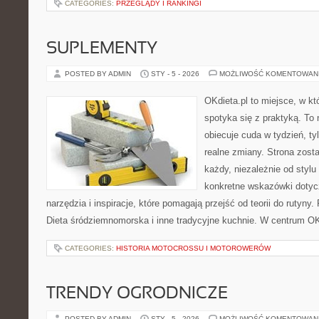
CATEGORIES:
PRZEGLĄDY I RANKINGI
SUPLEMENTY
POSTED BY ADMIN
STY - 5 - 2026
MOŻLIWOŚĆ KOMENTOWAN
OKdieta.pl to miejsce, w k
spotyka się z praktyką. To n
obiecuje cuda w tydzień, ty
realne zmiany. Strona zost
każdy, niezależnie od stylu
konkretne wskazówki dotycz
narzędzia i inspiracje, które pomagają przejść od teorii do rutyny.
Dieta śródziemnomorska i inne tradycyjne kuchnie. W centrum OKd
CATEGORIES:
HISTORIA MOTOCROSSU I MOTOROWERÓW
TRENDY OGRODNICZE
POSTED BY ADMIN
STY - 5 - 2026
MOŻLIWOŚĆ KOMENTOWAN