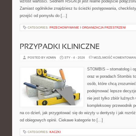
wzrost wartości. Sednem RSGN.pl jest realne podejście połączon
Zamiast ogólników znajdziesz tu ścieżki postępowania, checklist
przejść od pomysłu do […]
CATEGORIES:
PRZECHOWYWANIE I ORGANIZACJA PRZESTRZENI
PRZYPADKI KLINICZNE
POSTED BY ADMIN
STY - 4 - 2026
MOŻLIWOŚĆ KOMENTOWAN
STOMBIS – stomatolog i op
oraz w poradach Stombis to
osób, które chcą zrozumieć
podejmować lepsze decyzje 
nie jest tylko zbiór luźnyc
kompleksowy przewodnik po
na co dzień, jak przygotować się do wizyty u dentysty i jak rozró
od obiegowych opinii. Ciekawe kategorie to […]
CATEGORIES:
KACZKI