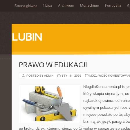
1 Liga
Archiwum
Monachium
Portugalia
Strona główna
S
LUBIN
PRAWO W EDUKACJI
POSTED BY ADMIN
STY - 6 - 2026
MOŻLIWOŚĆ KOMENTOWAN
BlogdlaKonsumenta.pl to pr
który skupia się na tym, c
najbardziej uwiera: ochroni
cywilnym pokazanych bez z
miejsce powstało po to, aby
brzmią jak język paragrafów
po kroku, dzięki któremu wiesz, co Ci wolno w sporze ze sprzeda