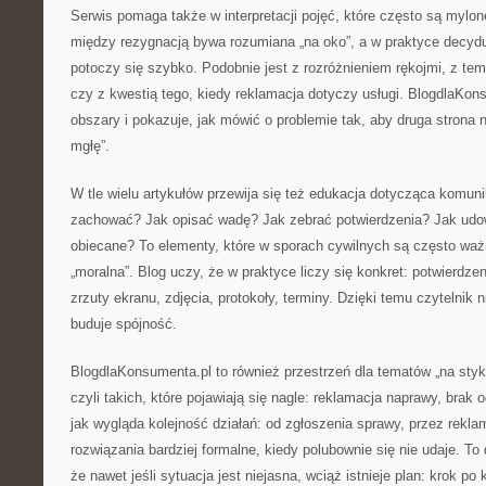
Serwis pomaga także w interpretacji pojęć, które często są mylon
między rezygnacją bywa rozumiana „na oko”, a w praktyce decyd
potoczy się szybko. Podobnie jest z rozróżnieniem rękojmi, z te
czy z kwestią tego, kiedy reklamacja dotyczy usługi. BlogdlaKon
obszary i pokazuje, jak mówić o problemie tak, aby druga strona 
mgłę”.
W tle wielu artykułów przewija się też edukacja dotycząca komuni
zachować? Jak opisać wadę? Jak zebrać potwierdzenia? Jak udow
obiecane? To elementy, które w sporach cywilnych są często waż
„moralna”. Blog uczy, że w praktyce liczy się konkret: potwierdz
zrzuty ekranu, zdjęcia, protokoły, terminy. Dzięki temu czytelnik n
buduje spójność.
BlogdlaKonsumenta.pl to również przestrzeń dla tematów „na styk
czyli takich, które pojawiają się nagle: reklamacja naprawy, brak
jak wygląda kolejność działań: od zgłoszenia sprawy, przez rekla
rozwiązania bardziej formalne, kiedy polubownie się nie udaje. To
że nawet jeśli sytuacja jest niejasna, wciąż istnieje plan: krok po 