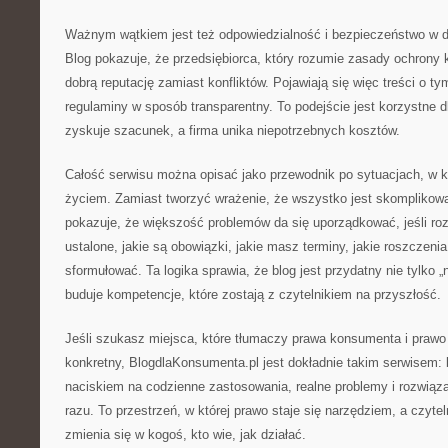
Ważnym wątkiem jest też odpowiedzialność i bezpieczeństwo w dz
Blog pokazuje, że przedsiębiorca, który rozumie zasady ochron
dobrą reputację zamiast konfliktów. Pojawiają się więc treści o ty
regulaminy w sposób transparentny. To podejście jest korzystne 
zyskuje szacunek, a firma unika niepotrzebnych kosztów.
Całość serwisu można opisać jako przewodnik po sytuacjach, w k
życiem. Zamiast tworzyć wrażenie, że wszystko jest skomplikow
pokazuje, że większość problemów da się uporządkować, jeśli roz
ustalone, jakie są obowiązki, jakie masz terminy, jakie roszczenia 
sformułować. Ta logika sprawia, że blog jest przydatny nie tylko „n
buduje kompetencje, które zostają z czytelnikiem na przyszłość.
Jeśli szukasz miejsca, które tłumaczy prawa konsumenta i prawo
konkretny, BlogdlaKonsumenta.pl jest dokładnie takim serwisem: b
naciskiem na codzienne zastosowania, realne problemy i rozwiąza
razu. To przestrzeń, w której prawo staje się narzędziem, a czyte
zmienia się w kogoś, kto wie, jak działać.