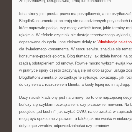
ze sprzedawcą, usługodawcą, firmą lub kontrahentem.
Idea strony jest prosta: prawo ma porządkować, a nie przytłaczać.
BlogdlaKonsumenta.pl opierają się na codziennych przykładach i 
które naprawdę padają: czy mogę zwrócić towar, jakie terminy mn
rękojmia. W efekcie czytelnik nie dostaje teoretycznego wykładu,
dopasowane do życia. Inne ciekawe działy to
Windykacja należno
dla świadomego konsumenta. W sercu serwisu znajduje się tematy
konsument–przedsiębiorca. Blog tłumaczy, jak działa handel na od
rządzą odstąpieniem od umowy. Równie mocno wybrzmiewają kwest
w praktyce spory często zaczynają się od drobiazgów: usługa zo
BlogdlaKonsumenta.pl porządkuje te sytuacje, pokazując, jak roz
do czynienia z roszczeniem klienta, a kiedy lepiej iść inną drogą:
Duży nacisk kładziony jest na umowy, bo to one najczęściej decy
kończy się szybkim rozwiązaniem, czy przeciwnie: nerwami. Na b
podejście „od kuchni”: jak czytać OWU, na co uważać w zapisach 
mogą być sprzeczne z prawem, a także jak nie wpaść w niekorzy
dotyczące zwrotów, odpowiedzialności czy terminów.