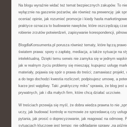
Na blogu wyraźnie widać też temat bezpiecznych zakupów. To nie
wyłącznie na gaszenie pożarów, ale również na prewencję: jak sp
oceniać opinie, jak rozumieć promocje i kiedy hasła marketingo
praktyce oznacza to budowanie nawyków, które oszczędzają czas
robienie zrzutów potwierdzeń, zapisywanie korespondencji, pilnow
BlogdlaKonsumenta.pl porusza również tematy, które łączą pra
światem prawa: spory o zapłatę, mediacja, a także sytuacje na s
intelektualną. Dzięki temu serwis nie zamyka się w jednym wąskim
jak w realnym życiu problemy się mieszają: kupujesz usługę mar
materiały, pojawia się spór o prawa do treści; zamawiasz projekt,
a do tego dochodzi kwestia rozliczeń; podpisujesz umowę, a pote
karze jest wątpliwy. Taki „praktyczny miks” sprawia, że blog jest
prywatnych, jak i dla małych firm, które chcą działać uczciwie.
W treściach przewija się myśl, że dobra wiedza prawna to nie „sp
uczy, jak budować kontrolę w rozmowie ze sprzedawcą czy usłu
pytania, jak prosić o doprecyzowanie, jak reagować na odmowę. P
sytuacjach kluczowe jest tempo: nie odkładanie sprawy „na później