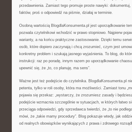
przedawnienia. Zamiast tego promuje proste nawyki: dokumentuj, 
faktów, proś o odpowiedź na piśmie, działaj w terminie.
Osobną wartością BlogdlaKonsumenta.pl jest uporządkowanie te
pozwala czytelnikowi wchodzić w prawo stopniowo. Najpierw poja
warianty, a na końcu praktyczne zastosowanie. Dzięki temu serwi
osób, które dopiero zaczynają i chcą zrozumieć, czym jest umowa,
konkretny problem i szukają jasnego wyjaśnienia. To blog, do któr
instrukcji: raz po poradę, innym razem po uporządkowanie chaosu
upewnić się, że „to, co planuję, ma sens”.
Ważne jest też podejście do czytelnika. BlogdlaKonsumenta.pl nie
petenta, tylko w roli osoby, która ma możliwości. Zamiast tonu „m
pojawia się przekaz: „wystarczy, że zrozumiesz zasady i będzies
podejście wzmacnia szczególnie w sytuacjach, w których łatwo si
przeciąga odpowiedzi, gdy sprzedawca twierdzi, że „to nie podlega
mówi, że „takie mamy procedury”. Blog pokazuje wtedy, jak oddzi
od realnych obowiązków wynikających z prawa i zdrowego rozsąd