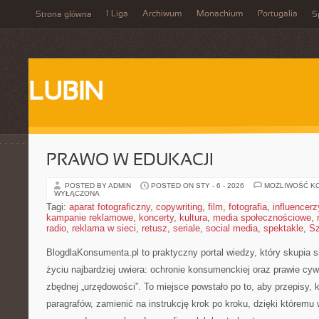
1 Liga
Archiwum
Monachium
Portugalia
Strona główna
S
LUBIN
PRAWO W EDUKACJI
POSTED BY ADMIN
POSTED ON STY - 6 - 2026
MOŻLIWOŚĆ K
WYŁĄCZONA
Tagi:
aparat fotograficzny
,
copywriting
,
film
,
fotografia
,
influencerz
kampanie reklamowe
,
koncerty
,
kultura
,
media społecznościowe
,
radio
,
reklama w sieci
,
retusz
,
seriale
,
social media
,
spektakle
,
Sz
BlogdlaKonsumenta.pl to praktyczny portal wiedzy, który skupia 
życiu najbardziej uwiera: ochronie konsumenckiej oraz prawie c
zbędnej „urzędowości”. To miejsce powstało po to, aby przepisy, 
paragrafów, zamienić na instrukcję krok po kroku, dzięki któremu