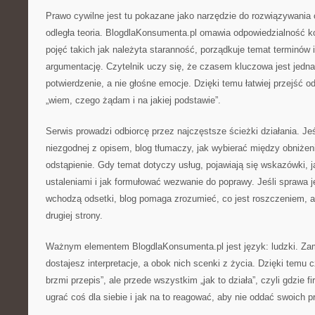
Prawo cywilne jest tu pokazane jako narzędzie do rozwiązywania 
odległa teoria. BlogdlaKonsumenta.pl omawia odpowiedzialność k
pojęć takich jak należyta staranność, porządkuje temat terminów
argumentację. Czytelnik uczy się, że czasem kluczowa jest jedn
potwierdzenie, a nie głośne emocje. Dzięki temu łatwiej przejść od 
„wiem, czego żądam i na jakiej podstawie”.
Serwis prowadzi odbiorcę przez najczęstsze ścieżki działania. Je
niezgodnej z opisem, blog tłumaczy, jak wybierać między obniże
odstąpienie. Gdy temat dotyczy usług, pojawiają się wskazówki, 
ustaleniami i jak formułować wezwanie do poprawy. Jeśli sprawa je
wchodzą odsetki, blog pomaga zrozumieć, co jest roszczeniem, a
drugiej strony.
Ważnym elementem BlogdlaKonsumenta.pl jest język: ludzki. Zam
dostajesz interpretacje, a obok nich scenki z życia. Dzięki temu cz
brzmi przepis”, ale przede wszystkim „jak to działa”, czyli gdzie f
ugrać coś dla siebie i jak na to reagować, aby nie oddać swoich 