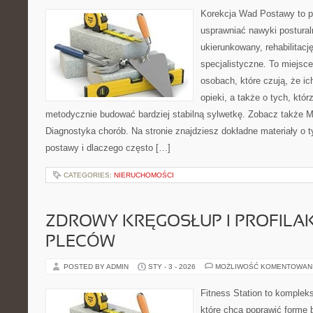
Korekcja Wad Postawy to pr
usprawniać nawyki postural
ukierunkowany, rehabilitacj
specjalistyczne. To miejsc
osobach, które czują, że ic
opieki, a także o tych, któ
metodycznie budować bardziej stabilną sylwetkę. Zobacz także 
Diagnostyka chorób. Na stronie znajdziesz dokładne materiały o 
postawy i dlaczego często […]
CATEGORIES:
NIERUCHOMOŚCI
ZDROWY KRĘGOSŁUP I PROFILA
PLECÓW
POSTED BY ADMIN
STY - 3 - 2026
MOŻLIWOŚĆ KOMENTOWAN
Fitness Station to komplek
które chcą poprawić formę 