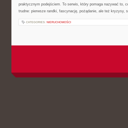
praktycznym podejściem. To serwis, który pomaga nazywać to, 
trudne: pierwsze randki, fascynację, pożądanie, ale też kryzysy, s
CATEGORIES:
NIERUCHOMOŚCI