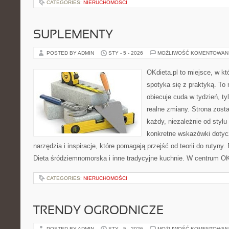
CATEGORIES:
NIERUCHOMOŚCI
SUPLEMENTY
POSTED BY ADMIN
STY - 5 - 2026
MOŻLIWOŚĆ KOMENTOWAN
OKdieta.pl to miejsce, w k
spotyka się z praktyką. To n
obiecuje cuda w tydzień, ty
realne zmiany. Strona zost
każdy, niezależnie od stylu
konkretne wskazówki dotycz
narzędzia i inspiracje, które pomagają przejść od teorii do rutyny.
Dieta śródziemnomorska i inne tradycyjne kuchnie. W centrum OKd
CATEGORIES:
NIERUCHOMOŚCI
TRENDY OGRODNICZE
POSTED BY ADMIN
STY - 5 - 2026
MOŻLIWOŚĆ KOMENTOWAN