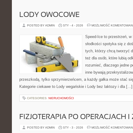
LODY OWOCOWE
POSTED BY ADMIN
STY - 4 - 2026
MOŻLIWOŚĆ KOMENTOWAN
Speed-Ice to przestrzeń, w
słodkości spotyka się z do
tych, którzy chcą tworzyć 
też dla osób, które lubią o
rozumieć, dlaczego jedne p
inne bywają przekrystalizow
przeszkodą, tylko sprzymierzeńcem, a każdy gałka może stać się
Kategorie ciekawe to Lody wegańskie i Lody bez laktozy i dla […]
CATEGORIES:
NIERUCHOMOŚCI
FIZJOTERAPIA PO OPERACJACH I
POSTED BY ADMIN
STY - 3 - 2026
MOŻLIWOŚĆ KOMENTOWAN