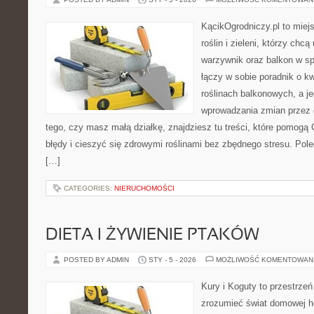
KącikOgrodniczy.pl to miej
roślin i zieleni, którzy chc
warzywnik oraz balkon w s
łączy w sobie poradnik o k
roślinach balkonowych, a je
wprowadzania zmian przez c
tego, czy masz małą działkę, znajdziesz tu treści, które pomogą 
błędy i cieszyć się zdrowymi roślinami bez zbędnego stresu. Po
[…]
CATEGORIES:
NIERUCHOMOŚCI
DIETA I ŻYWIENIE PTAKÓW
POSTED BY ADMIN
STY - 5 - 2026
MOŻLIWOŚĆ KOMENTOWAN
Kury i Koguty to przestrzeń
zrozumieć świat domowej ho