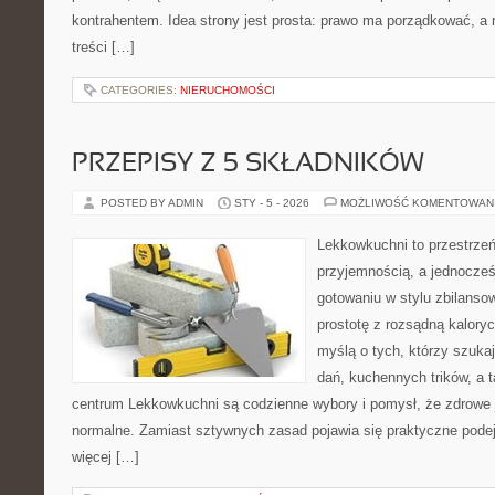
kontrahentem. Idea strony jest prosta: prawo ma porządkować, a n
treści […]
CATEGORIES:
NIERUCHOMOŚCI
PRZEPISY Z 5 SKŁADNIKÓW
POSTED BY ADMIN
STY - 5 - 2026
MOŻLIWOŚĆ KOMENTOWAN
Lekkowkuchni to przestrzeń
przyjemnością, a jednocześn
gotowaniu w stylu zbilanso
prostotę z rozsądną kalory
myślą o tych, którzy szukaj
dań, kuchennych trików, a 
centrum Lekkowkuchni są codzienne wybory i pomysł, że zdrowe
normalne. Zamiast sztywnych zasad pojawia się praktyczne podej
więcej […]