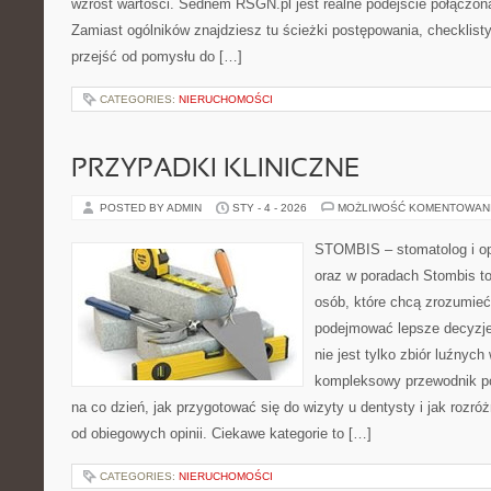
wzrost wartości. Sednem RSGN.pl jest realne podejście połączon
Zamiast ogólników znajdziesz tu ścieżki postępowania, checklist
przejść od pomysłu do […]
CATEGORIES:
NIERUCHOMOŚCI
PRZYPADKI KLINICZNE
POSTED BY ADMIN
STY - 4 - 2026
MOŻLIWOŚĆ KOMENTOWAN
STOMBIS – stomatolog i op
oraz w poradach Stombis to
osób, które chcą zrozumieć
podejmować lepsze decyzje 
nie jest tylko zbiór luźnyc
kompleksowy przewodnik po
na co dzień, jak przygotować się do wizyty u dentysty i jak rozró
od obiegowych opinii. Ciekawe kategorie to […]
CATEGORIES:
NIERUCHOMOŚCI