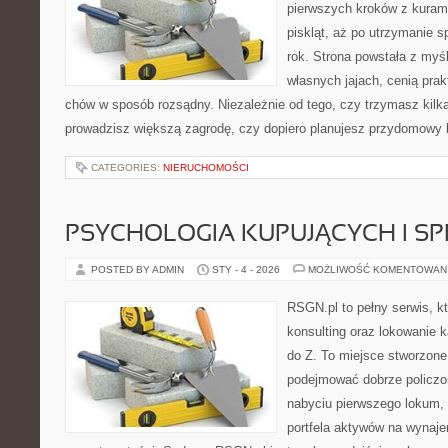
pierwszych kroków z kuram
piskląt, aż po utrzymanie 
rok. Strona powstała z myśl
własnych jajach, cenią pra
chów w sposób rozsądny. Niezależnie od tego, czy trzymasz kilk
prowadzisz większą zagrodę, czy dopiero planujesz przydomowy k
CATEGORIES:
NIERUCHOMOŚCI
PSYCHOLOGIA KUPUJĄCYCH I S
POSTED BY ADMIN
STY - 4 - 2026
MOŻLIWOŚĆ KOMENTOWAN
RSGN.pl to pełny serwis, k
konsulting oraz lokowanie 
do Z. To miejsce stworzone
podejmować dobrze policzon
nabyciu pierwszego lokum, 
portfela aktywów na wynajem