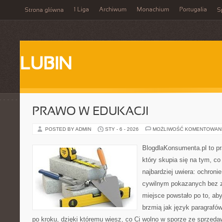
1 Liga
Archiwum
Monachium
Portugalia
Strona główna
S
LUBIN
PRAWO W EDUKACJI
POSTED BY ADMIN
STY - 6 - 2026
MOŻLIWOŚĆ KOMENTOWAN
BlogdlaKonsumenta.pl to pr
który skupia się na tym, c
najbardziej uwiera: ochroni
cywilnym pokazanych bez z
miejsce powstało po to, aby
brzmią jak język paragrafów
po kroku, dzięki któremu wiesz, co Ci wolno w sporze ze sprzeda