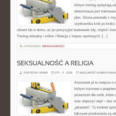
którym trening spotykają si
determinacja jest traktowa
plan. Strona powstała z my
użytkownika krok po kroku:
siłowni lub w domu, aż po precyzyjne budowanie siły, mięśni i kon
Trening wirtualny i online i Relacje z imprez sportowych. […]
CATEGORIES:
NIERUCHOMOŚCI
SEKSUALNOŚĆ A RELIGIA
POSTED BY ADMIN
STY - 3 - 2026
MOŻLIWOŚĆ KOMENTOWAN
Anonserek.pl to miejsce o re
którym rozmowa o pragnieni
przestrzeń dla osób, które 
oraz ulepszyć więź – bez ws
„pikanterii”. Tu konkret sp
fałszywe przekonania są o