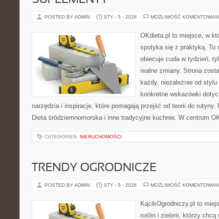
SUPLEMENTY
POSTED BY ADMIN
STY - 5 - 2026
MOŻLIWOŚĆ KOMENTOWAN
OKdieta.pl to miejsce, w k
spotyka się z praktyką. To n
obiecuje cuda w tydzień, ty
realne zmiany. Strona zost
każdy, niezależnie od stylu
konkretne wskazówki dotycz
narzędzia i inspiracje, które pomagają przejść od teorii do rutyny.
Dieta śródziemnomorska i inne tradycyjne kuchnie. W centrum OKd
CATEGORIES:
NIERUCHOMOŚCI
TRENDY OGRODNICZE
POSTED BY ADMIN
STY - 5 - 2026
MOŻLIWOŚĆ KOMENTOWAN
KącikOgrodniczy.pl to miej
roślin i zieleni, którzy chc