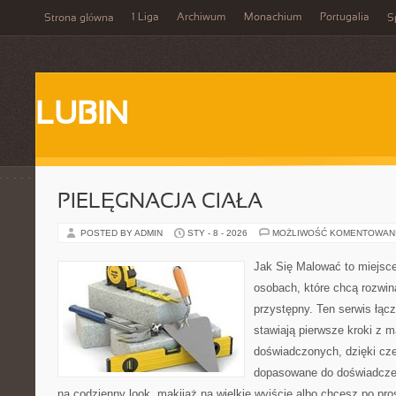
1 Liga
Archiwum
Monachium
Portugalia
Strona główna
S
LUBIN
PIELĘGNACJA CIAŁA
POSTED BY ADMIN
STY - 8 - 2026
MOŻLIWOŚĆ KOMENTOWAN
Jak Się Malować to miejsc
osobach, które chcą rozwi
przystępny. Ten serwis łącz
stawiają pierwsze kroki z ma
doświadczonych, dzięki cze
dopasowane do doświadczeni
na codzienny look, makijaż na wielkie wyjście albo chcesz po pros