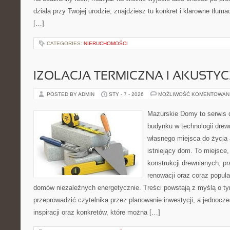
działa przy Twojej urodzie, znajdziesz tu konkret i klarowne tłu
[…]
CATEGORIES:
NIERUCHOMOŚCI
IZOLACJA TERMICZNA I AKUSTY
POSTED BY ADMIN
STY - 7 - 2026
MOŻLIWOŚĆ KOMENTOWAN
Mazurskie Domy to serwis d
budynku w technologii drew
własnego miejsca do życia
istniejący dom. To miejsce,
konstrukcji drewnianych, p
renowacji oraz coraz popula
domów niezależnych energetycznie. Treści powstają z myślą o ty
przeprowadzić czytelnika przez planowanie inwestycji, a jednocz
inspiracji oraz konkretów, które można […]