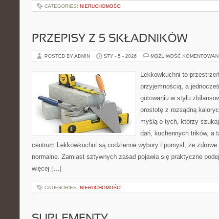
CATEGORIES:
NIERUCHOMOŚCI
PRZEPISY Z 5 SKŁADNIKÓW
POSTED BY ADMIN
STY - 5 - 2026
MOŻLIWOŚĆ KOMENTOWAN
Lekkowkuchni to przestrzeń
przyjemnością, a jednocześn
gotowaniu w stylu zbilanso
prostotę z rozsądną kalory
myślą o tych, którzy szukaj
dań, kuchennych trików, a 
centrum Lekkowkuchni są codzienne wybory i pomysł, że zdrowe
normalne. Zamiast sztywnych zasad pojawia się praktyczne podej
więcej […]
CATEGORIES:
NIERUCHOMOŚCI