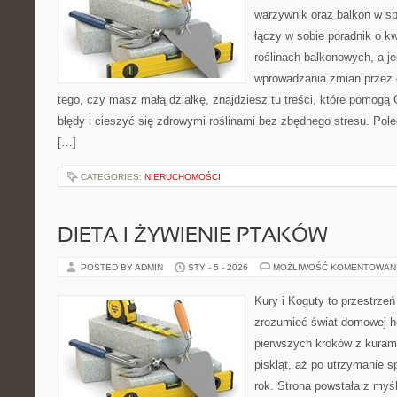
warzywnik oraz balkon w s
łączy w sobie poradnik o k
roślinach balkonowych, a je
wprowadzania zmian przez c
tego, czy masz małą działkę, znajdziesz tu treści, które pomogą 
błędy i cieszyć się zdrowymi roślinami bez zbędnego stresu. Po
[…]
CATEGORIES:
NIERUCHOMOŚCI
DIETA I ŻYWIENIE PTAKÓW
POSTED BY ADMIN
STY - 5 - 2026
MOŻLIWOŚĆ KOMENTOWAN
Kury i Koguty to przestrzeń
zrozumieć świat domowej ho
pierwszych kroków z kuram
piskląt, aż po utrzymanie 
rok. Strona powstała z myśl