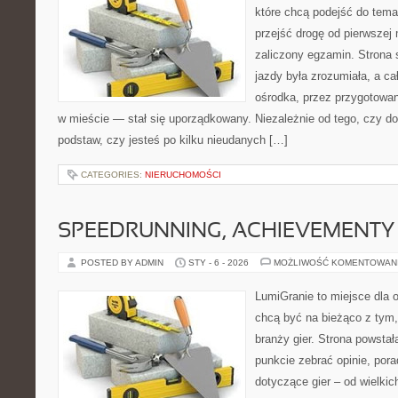
które chcą podejść do tema
przejść drogę od pierwszej 
zaliczony egzamin. Strona 
jazdy była zrozumiała, a c
ośrodka, przez przygotowani
w mieście — stał się uporządkowany. Niezależnie od tego, czy d
podstaw, czy jesteś po kilku nieudanych […]
CATEGORIES:
NIERUCHOMOŚCI
SPEEDRUNNING, ACHIEVEMENTY
POSTED BY ADMIN
STY - 6 - 2026
MOŻLIWOŚĆ KOMENTOWAN
LumiGranie to miejsce dla o
chcą być na bieżąco z tym, 
branży gier. Strona powstał
punkcie zebrać opinie, pora
dotyczące gier – od wielkic