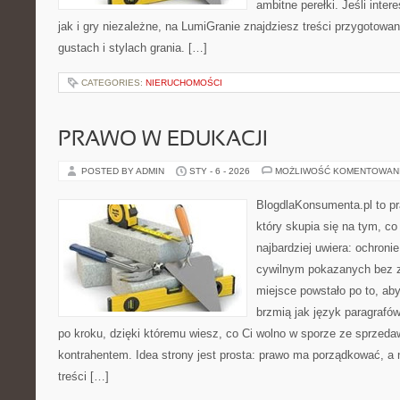
ambitne perełki. Jeśli inte
jak i gry niezależne, na LumiGranie znajdziesz treści przygotowa
gustach i stylach grania. […]
CATEGORIES:
NIERUCHOMOŚCI
PRAWO W EDUKACJI
POSTED BY ADMIN
STY - 6 - 2026
MOŻLIWOŚĆ KOMENTOWAN
BlogdlaKonsumenta.pl to pr
który skupia się na tym, c
najbardziej uwiera: ochroni
cywilnym pokazanych bez z
miejsce powstało po to, aby
brzmią jak język paragrafów
po kroku, dzięki któremu wiesz, co Ci wolno w sporze ze sprzeda
kontrahentem. Idea strony jest prosta: prawo ma porządkować, a n
treści […]