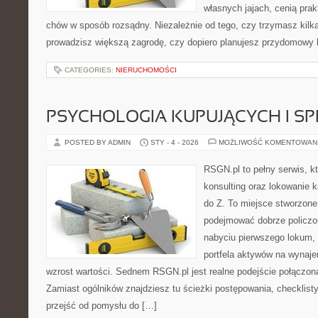
własnych jajach, cenią pra
chów w sposób rozsądny. Niezależnie od tego, czy trzymasz kilk
prowadzisz większą zagrodę, czy dopiero planujesz przydomowy k
CATEGORIES:
NIERUCHOMOŚCI
PSYCHOLOGIA KUPUJĄCYCH I S
POSTED BY ADMIN
STY - 4 - 2026
MOŻLIWOŚĆ KOMENTOWAN
RSGN.pl to pełny serwis, k
konsulting oraz lokowanie 
do Z. To miejsce stworzone
podejmować dobrze policzon
nabyciu pierwszego lokum, 
portfela aktywów na wynajem
wzrost wartości. Sednem RSGN.pl jest realne podejście połączon
Zamiast ogólników znajdziesz tu ścieżki postępowania, checklist
przejść od pomysłu do […]