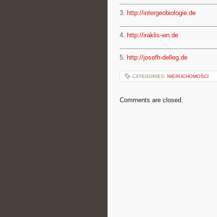
3.
http://intergeobiologie.de
4.
http://iraklis-wn.de
5.
http://josefh-delleg.de
CATEGORIES:
NIERUCHOMOŚCI
Comments are closed.