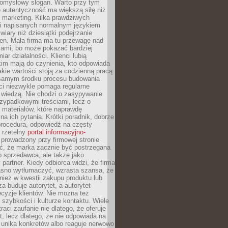
pomysłowy slogan. Warto przy tym
 autentyczność ma większą siłę niż
 marketing. Kilka prawdziwych
i napisanych normalnym językiem
wiary niż dziesiątki podejrzanie
en. Mała firma ma tu przewagę nad
ami, bo może pokazać bardziej
ar działalności. Klienci lubią
kim mają do czynienia, kto odpowiada
jakie wartości stoją za codzienną pracą
samym środku procesu budowania
ci niezwykle pomaga regularne
ę wiedzą. Nie chodzi o zasypywanie
zypadkowymi treściami, lecz o
 materiałów, które naprawdę
na ich pytania. Krótki poradnik, dobrze
procedura, odpowiedź na częsty
 rzetelny
portal informacyjno-
prowadzony przy firmowej stronie
ć, że marka zacznie być postrzegana
ko sprzedawca, ale także jako
partner. Kiedy odbiorca widzi, że firma
jasno wytłumaczyć, wzrasta szansa, że
wnież w kwestii zakupu produktu lub
za buduje autorytet, a autorytet
cyzje klientów. Nie można też
szybkości i kulturze kontaktu. Wiele
raci zaufanie nie dlatego, że oferuje
t, lecz dlatego, że nie odpowiada na
 unika konkretów albo reaguje nerwowo