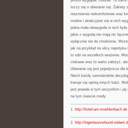
prostu wyglądać modnie. To samo m
toczy się o ubieranie się. Żakiety
niezmiernie niekomfortowe oraz kr
modne i atrakcyjnie się w nich wy
jedna mała niewygoda w nich była. 
jakie z wygodą nie mają nic łączne
wyłącznie nie do chodzenia. Wszel
jak na przykład na ulicy napotyka 
to robi na wszelkich wrażenie. M
ciekawe oraz to warto założyć, al
Ubieranie się jest pojedyncze dla
Niech każdy samodzielnie decyduje
kieruje się opinią innych ludzi.
jest prawda w tym wszystkim i je
na tym świecie mody.
1.
http://hotel-am-muehlenbach.de
2.
http://ingenieurverbund-siebert.