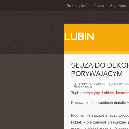
1 Liga
Archiwum
Strona główna
LUBIN
SŁUŻĄ DO DEKOR
PORYWAJĄCYM
POSTED BY ADMIN
POSTED ON
WYŁĄCZONA
Tagi:
dziewczyny
,
kobiety
,
kosmet
Kupowanie odpowiednich dodatków
Modnie, nie zawsze znaczy wygodn
kobiet, które zamiast przewidzieć 