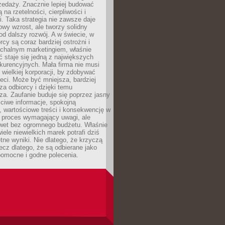
zedaży. Znacznie lepiej budować
ą na rzetelności, cierpliwości i
. Taka strategia nie zawsze daje
wy wzrost, ale tworzy solidny
d dalszy rozwój. A w świecie, w
rcy są coraz bardziej ostrożni i
chalnym marketingiem, właśnie
 staje się jedną z największych
kurencyjnych. Mała firma nie musi
wielkiej korporacji, by zdobywać
ieci. Może być mniejsza, bardziej
sza odbiorcy i dzięki temu
za. Zaufanie buduje się poprzez jasny
ciwe informacje, spokojną
 wartościowe treści i konsekwencję w
o proces wymagający uwagi, ale
wet bez ogromnego budżetu. Właśnie
iele niewielkich marek potrafi dziś
tne wyniki. Nie dlatego, że krzyczą
lecz dlatego, że są odbierane jako
pomocne i godne polecenia.