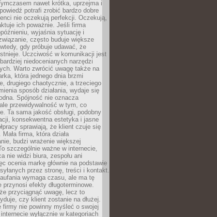
 Tymczasem nawet krótka, uprzejma i
owiedź potrafi zrobić bardzo dobre
ienci nie oczekują perfekcji. Oczekują,
aktuje ich poważnie. Jeśli firma
opóźnieniu, wyjaśnia sytuację i
związanie, często buduje większe
 wtedy, gdy próbuje udawać, że
istnieje. Uczciwość w komunikacji jest
bardziej niedocenianych narzędzi
ych. Warto zwrócić uwagę także na
rka, która jednego dnia brzmi
ie, drugiego chaotycznie, a trzeciego
mienia sposób działania, wydaje się
godna. Spójność nie oznacza
 ale przewidywalność w tym, co
e. Ta sama jakość obsługi, podobny
cji, konsekwentna estetyka i jasne
pracy sprawiają, że klient czuje się
 Mała firma, która działa
nie, budzi wrażenie większej
 To szczególnie ważne w internecie,
a nie widzi biura, zespołu ani
ęc ocenia markę głównie na podstawie
yłanych przez stronę, treści i kontakt.
aufania wymaga czasu, ale ma tę
 przynosi efekty długoterminowe.
e przyciągnąć uwagę, lecz to
yduje, czy klient zostanie na dłużej.
 firmy nie powinny myśleć o swojej
internecie wyłącznie w kategoriach