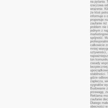
na pytania.
rzeczowa odp
wrażenie. Kl
że ktoś potr
informuje o 
proponuje ro
zaufanie niż
problem nie 
jednym z naj
marketingow
spójność. Ma
profesjonaln
całkowicie z
mniej wiary
sztywności,
najważniejsz
ton komunika
zasady współ
bezpieczniej.
uporządkowa
stabilności.
gdzie odbiorc
zaplecza, wi
sygnałów wys
Budowanie z
przewagę, że
Reklama moż
zaufanie dec
Dlatego małe
obecności w 