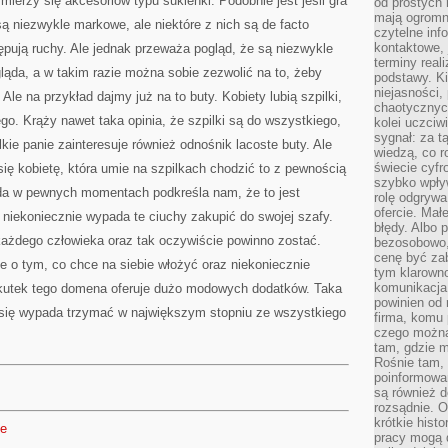
ierzy się akcesoriów typu sukienki. Podobnie jest jeśli gra
od prostych 
mają ogromne
 są niezwykle markowe, ale niektóre z nich są de facto
czytelne inf
kontaktowe, 
ępują ruchy. Ale jednak przeważa pogląd, że są niezwykle
terminy reali
gląda, a w takim razie można sobie zezwolić na to, żeby
podstawy. Ki
niejasności,
Ale na przykład dajmy już na to buty. Kobiety lubią szpilki,
chaotycznych
go. Krąży nawet taka opinia, że szpilki są do wszystkiego,
kolei uczciw
sygnał: za t
kie panie zainteresuje również odnośnik lacoste buty. Ale
wiedzą, co r
świecie cyfr
się kobietę, która umie na szpilkach chodzić to z pewnością
szybko wpły
oda w pewnych momentach podkreśla nam, że to jest
rolę odgrywa
ofercie. Mał
e niekoniecznie wypada te ciuchy zakupić do swojej szafy.
błędy. Albo p
 każdego człowieka oraz tak oczywiście powinno zostać.
bezosobowo,
cenę być zab
 o tym, co chce na siebie włożyć oraz niekoniecznie
tym klarowno
komunikacja 
 Wskutek tego domena oferuje dużo modowych dodatków. Taka
powinien od 
j się wypada trzymać w największym stopniu ze wszystkiego
firma, komu 
czego można 
tam, gdzie m
Rośnie tam, 
poinformowan
są również 
rozsądnie. Op
krótkie hist
de
pracy mogą d