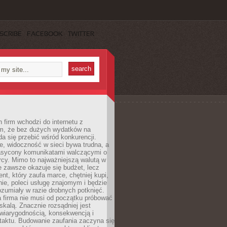
SCRIBE
FACEBOOK
TWITTER
 firm wchodzi do internetu z
m, że bez dużych wydatków na
da się przebić wśród konkurencji.
, widoczność w sieci bywa trudna, a
nasycony komunikatami walczącymi o
cy. Mimo to najważniejszą walutą w
ie zawsze okazuje się budżet, lecz
ent, który zaufa marce, chętniej kupi,
ie, poleci usługę znajomym i będzie
ozumiały w razie drobnych potknięć.
 firma nie musi od początku próbować
kalą. Znacznie rozsądniej jest
wiarygodnością, konsekwencją i
taktu. Budowanie zaufania zaczyna się