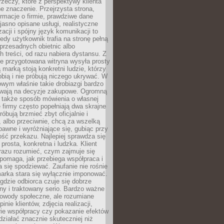
rzeczy, które z perspektywy klienta
 znaczenie. Przejrzysta strona,
ormacje o firmie, prawdziwe dane
jasno opisane usługi, realistyczne
zacji i spójny język komunikacji to
edy użytkownik trafia na stronę pełną
 przesadnych obietnic albo
 treści, od razu nabiera dystansu. Z
ie przygotowana witryna wysyła prosty
ą marką stoją konkretni ludzie, którzy
obią i nie próbują niczego ukrywać. W
owym właśnie takie drobiazgi bardzo
wają na decyzje zakupowe. Ogromną
 także sposób mówienia o własnej
e firmy często popełniają dwa skrajne
róbują brzmieć zbyt oficjalnie i
 albo przeciwnie, chcą za wszelką
awne i wyróżniające się, gubiąc przy
ść przekazu. Najlepiej sprawdza się
prosta, konkretna i ludzka. Klient
razu rozumieć, czym zajmuje się
pomaga, jak przebiega współpraca i
się spodziewać. Zaufanie nie rośnie
arka stara się wyłącznie imponować.
gdzie odbiorca czuje się dobrze
y i traktowany serio. Bardzo ważne
dowody społeczne, ale rozumiane
inie klientów, zdjęcia realizacji,
orie współpracy czy pokazanie efektów
ziałać znacznie skuteczniej niż