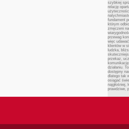
szybkiej spr
relację opart
użyteczności
natychmiasto
fundament po
którym odbio
zmęczeni na
wiarygodność
przewag kon
więc udawać 
klientów w s
ludzka, bliż
skuteczniejs
przekaz, ucz
komunikację,
działaniu. T
dostępny na
dlatego tak w
osiągać świe
najgłośniej, 
prawdziwe, 