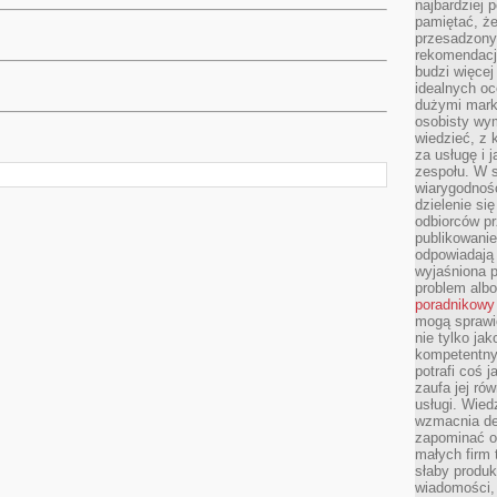
najbardziej 
pamiętać, że
przesadzony
rekomendacj
budzi więcej 
idealnych oc
dużymi mark
osobisty wymi
wiedzieć, z 
za usługę i 
zespołu. W 
wiarygodnoś
dzielenie si
odbiorców pr
publikowanie
odpowiadają 
wyjaśniona 
problem albo
poradnikowy
mogą sprawi
nie tylko ja
kompetentny 
potrafi coś 
zaufa jej ró
usługi. Wied
wzmacnia de
zapominać o 
małych firm t
słaby produk
wiadomości,