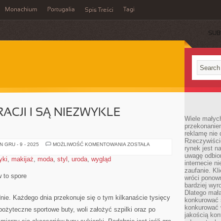
Monachium
Portugalia
Tagi
Spis Treści
SUB
ACJI I SĄ NIEZWYKLE
Wiele małych
przekonanie
reklamę nie 
Rzeczywiście
SŁUŻĄ
 GRU - 9 - 2025
MOŻLIWOŚĆ KOMENTOWANIA
ZOSTAŁA
rynek jest 
DO
DEKORACJI
uwagę odbior
yki
,
makijaż
,
moda
,
styl
,
uroda
,
wygląd
I
internecie n
SĄ
zaufanie. Kli
NIEZWYKLE
 to spore
PORYWAJĄCYM
wróci ponown
bardziej wyr
Dlatego mała
ie. Każdego dnia przekonuje się o tym kilkanaście tysięcy
konkurować s
konkurować 
pożyteczne sportowe buty, woli założyć szpilki oraz po
jakością kon