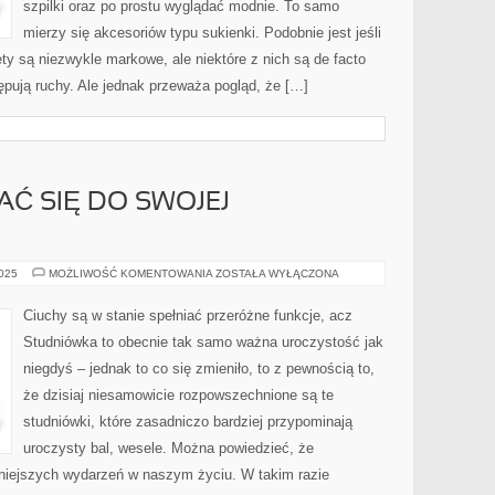
szpilki oraz po prostu wyglądać modnie. To samo
mierzy się akcesoriów typu sukienki. Podobnie jest jeśli
iety są niezwykle markowe, ale niektóre z nich są de facto
ępują ruchy. Ale jednak przeważa pogląd, że […]
Ć SIĘ DO SWOJEJ
JAK
2025
MOŻLIWOŚĆ KOMENTOWANIA
ZOSTAŁA WYŁĄCZONA
PRZYGOTOWAĆ
SIĘ
DO
Ciuchy są w stanie spełniać przeróżne funkcje, acz
SWOJEJ
STUDNIÓWKI?
Studniówka to obecnie tak samo ważna uroczystość jak
niegdyś – jednak to co się zmieniło, to z pewnością to,
że dzisiaj niesamowicie rozpowszechnione są te
studniówki, które zasadniczo bardziej przypominają
uroczysty bal, wesele. Można powiedzieć, że
żniejszych wydarzeń w naszym życiu. W takim razie