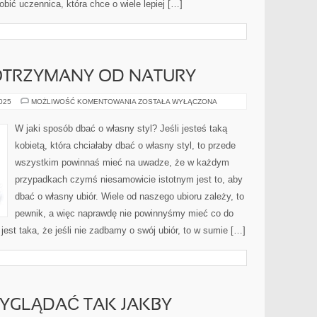
ić uczennica, która chce o wiele lepiej […]
OTRZYMANY OD NATURY
URODA
2025
MOŻLIWOŚĆ KOMENTOWANIA
ZOSTAŁA WYŁĄCZONA
TO
DAR
OTRZYMANY
W jaki sposób dbać o własny styl? Jeśli jesteś taką
OD
NATURY
kobietą, która chciałaby dbać o własny styl, to przede
wszystkim powinnaś mieć na uwadze, że w każdym
przypadkach czymś niesamowicie istotnym jest to, aby
dbać o własny ubiór. Wiele od naszego ubioru zależy, to
pewnik, a więc naprawdę nie powinnyśmy mieć co do
est taka, że jeśli nie zadbamy o swój ubiór, to w sumie […]
WYGLĄDAĆ TAK JAKBY