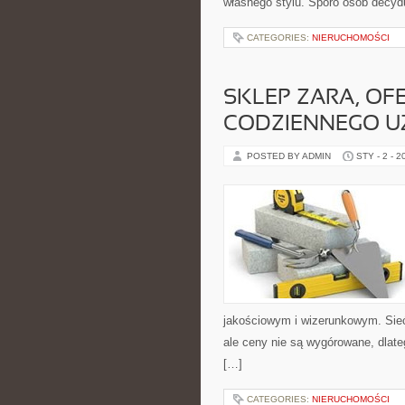
własnego stylu. Sporo osób decyd
CATEGORIES:
NIERUCHOMOŚCI
SKLEP ZARA, OF
CODZIENNEGO U
POSTED BY ADMIN
STY - 2 - 2
jakościowym i wizerunkowym. Sieć
ale ceny nie są wygórowane, dlateg
[…]
CATEGORIES:
NIERUCHOMOŚCI