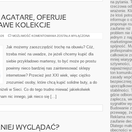
na pytania.
rzeczowa odp
wrażenie. Kl
że ktoś potr
AGATARE, OFERUJE
informuje o 
proponuje ro
AWE KOLEKCJE
zaufanie niż
problem nie 
ODZIEŻ
026
MOŻLIWOŚĆ KOMENTOWANIA
ZOSTAŁA WYŁĄCZONA
jednym z naj
DAMSKA
marketingow
AGATARE,
OFERUJE
spójność. Ma
Jak możemy zaoszczędzić trochę na obuwiu? Cóż,
NIEZWYKLE
profesjonaln
CIEKAWE
trzeba mieć na uwadze, że jeżeli chcemy kupić dla
całkowicie z
KOLEKCJE
mniej wiary
siebie przykładowo martensy, to być może po prostu
sztywności,
powinny nieco bardziej nas zainteresować sklepy
najważniejsz
ton komunika
internetowe? Przecież jest XXI wiek, więc ciężko
zasady współ
bezpieczniej.
zrozumieć osoby, które chcą kupić solidne buty, a do
uporządkowa
aniżeli w Sieci. Co do tego trudno miewać jakiekolwiek
stabilności.
gdzie odbiorc
nam nic innego, jak nieco się […]
zaplecza, wi
sygnałów wys
Budowanie z
przewagę, że
Reklama moż
zaufanie dec
Dlatego małe
ĘKNIEJ WYGLĄDAĆ?
obecności w 