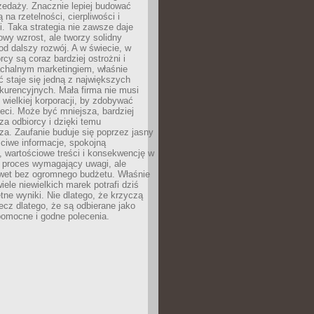
zedaży. Znacznie lepiej budować
ą na rzetelności, cierpliwości i
. Taka strategia nie zawsze daje
wy wzrost, ale tworzy solidny
d dalszy rozwój. A w świecie, w
rcy są coraz bardziej ostrożni i
chalnym marketingiem, właśnie
 staje się jedną z największych
kurencyjnych. Mała firma nie musi
wielkiej korporacji, by zdobywać
ieci. Może być mniejsza, bardziej
sza odbiorcy i dzięki temu
za. Zaufanie buduje się poprzez jasny
ciwe informacje, spokojną
 wartościowe treści i konsekwencję w
o proces wymagający uwagi, ale
wet bez ogromnego budżetu. Właśnie
iele niewielkich marek potrafi dziś
tne wyniki. Nie dlatego, że krzyczą
lecz dlatego, że są odbierane jako
pomocne i godne polecenia.