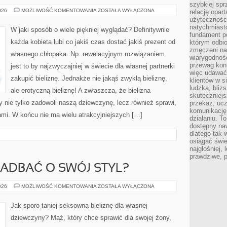
szybkiej spr
JAK
026
MOŻLIWOŚĆ KOMENTOWANIA
ZOSTAŁA WYŁĄCZONA
relację opart
O
użyteczności
WIELE
natychmiasto
PIĘKNIEJ
W jaki sposób o wiele piękniej wyglądać? Definitywnie
WYGLĄDAĆ?
fundament po
każda kobieta lubi co jakiś czas dostać jakiś prezent od
którym odbio
zmęczeni na
własnego chłopaka. Np. rewelacyjnym rozwiązaniem
wiarygodność
przewag kon
jest to by najzwyczajniej w świecie dla własnej partnerki
więc udawać 
zakupić bieliznę. Jednakże nie jakąś zwykłą bieliznę,
klientów w s
ludzka, bliż
ale erotyczną bieliznę! A zwłaszcza, że bielizna
skuteczniejs
y nie tylko zadowoli naszą dziewczynę, lecz również sprawi,
przekaz, ucz
komunikację,
mi. W końcu nie ma wielu atrakcyjniejszych […]
działaniu. T
dostępny na
dlatego tak w
osiągać świe
najgłośniej, 
prawdziwe, 
ZADBAĆ O SWÓJ STYL?
W
026
MOŻLIWOŚĆ KOMENTOWANIA
ZOSTAŁA WYŁĄCZONA
JAKI
SPOSÓB
ZADBAĆ
Jak sporo taniej seksowną bieliznę dla własnej
O
SWÓJ
dziewczyny? Mąż, który chce sprawić dla swojej żony,
STYL?