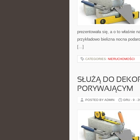
prezentowała się, a o to właśnie
przykładowo bielizna nocna podaro
[…]
CATEGORIES:
NIERUCHOMOŚCI
SŁUŻĄ DO DEKOR
PORYWAJĄCYM
POSTED BY ADMIN
GRU - 9 - 