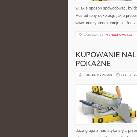
w jakiś sposób spowodować, by do
Pośród tony dekoracji, jakie prop
www.uroczystedekoracje.pl. Ten z
CATEGORIES:
NIERUCHOMOŚCI
KUPOWANIE NAL
POKAŹNE
POSTED BY ADMIN
STY - 2 - 2
duża grupa z nas styka się z prz