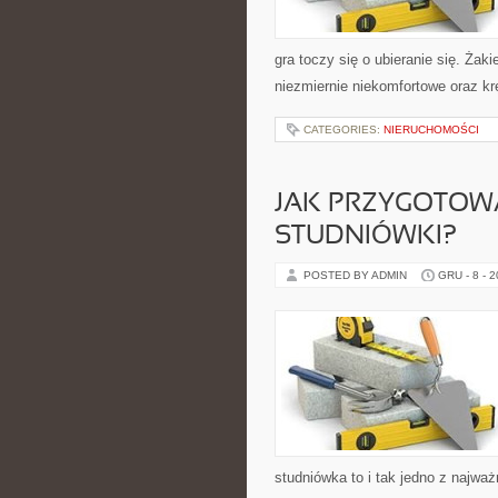
gra toczy się o ubieranie się. Żak
niezmiernie niekomfortowe oraz kr
CATEGORIES:
NIERUCHOMOŚCI
JAK PRZYGOTOWA
STUDNIÓWKI?
POSTED BY ADMIN
GRU - 8 - 
studniówka to i tak jedno z najwa