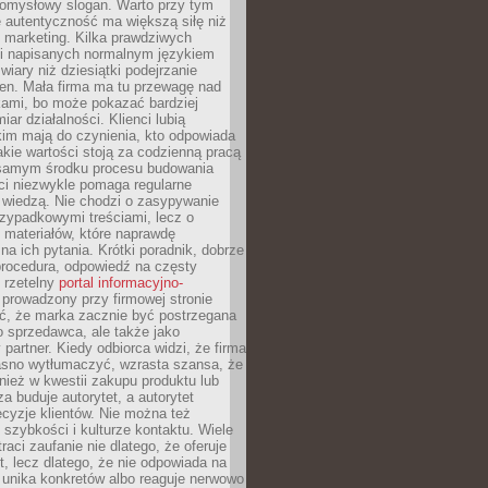
pomysłowy slogan. Warto przy tym
 autentyczność ma większą siłę niż
 marketing. Kilka prawdziwych
i napisanych normalnym językiem
wiary niż dziesiątki podejrzanie
en. Mała firma ma tu przewagę nad
ami, bo może pokazać bardziej
ar działalności. Klienci lubią
kim mają do czynienia, kto odpowiada
jakie wartości stoją za codzienną pracą
samym środku procesu budowania
ci niezwykle pomaga regularne
ę wiedzą. Nie chodzi o zasypywanie
zypadkowymi treściami, lecz o
 materiałów, które naprawdę
na ich pytania. Krótki poradnik, dobrze
procedura, odpowiedź na częsty
 rzetelny
portal informacyjno-
prowadzony przy firmowej stronie
ć, że marka zacznie być postrzegana
ko sprzedawca, ale także jako
partner. Kiedy odbiorca widzi, że firma
jasno wytłumaczyć, wzrasta szansa, że
wnież w kwestii zakupu produktu lub
za buduje autorytet, a autorytet
cyzje klientów. Nie można też
szybkości i kulturze kontaktu. Wiele
raci zaufanie nie dlatego, że oferuje
t, lecz dlatego, że nie odpowiada na
 unika konkretów albo reaguje nerwowo