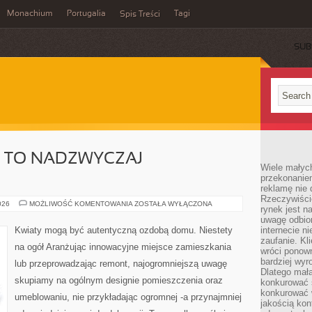
Monachium
Portugalia
Tagi
Spis Treści
SUB
A TO NADZWYCZAJ
Wiele małych
przekonanie
reklamę nie 
Rzeczywiście
ODZIEŻ
026
MOŻLIWOŚĆ KOMENTOWANIA
ZOSTAŁA WYŁĄCZONA
rynek jest 
SPODNIA
TO
uwagę odbior
NADZWYCZAJ
Kwiaty mogą być autentyczną ozdobą domu. Niestety
internecie n
WYJĄTKOWY
zaufanie. Kli
na ogół Aranżując innowacyjne miejsce zamieszkania
wróci ponown
bardziej wyr
lub przeprowadzając remont, najogromniejszą uwagę
Dlatego mała
skupiamy na ogólnym designie pomieszczenia oraz
konkurować s
konkurować 
umeblowaniu, nie przykładając ogromnej -a przynajmniej
jakością kon