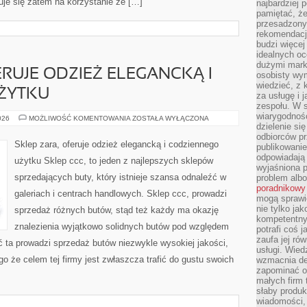
uje się zatem na korzystanie ze […]
najbardziej 
pamiętać, że
przesadzony
rekomendacj
budzi więcej 
idealnych oc
dużymi mark
ERUJE ODZIEŻ ELEGANCKĄ I
osobisty wymi
wiedzieć, z 
ŻYTKU
za usługę i 
zespołu. W 
wiarygodnoś
SKLEP
026
MOŻLIWOŚĆ KOMENTOWANIA
ZOSTAŁA WYŁĄCZONA
ZARA,
dzielenie si
OFERUJE
odbiorców pr
ODZIEŻ
Sklep zara, oferuje odzież elegancką i codziennego
publikowanie
ELEGANCKĄ
I
odpowiadają 
użytku Sklep ccc, to jeden z najlepszych sklepów
CODZIENNEGO
wyjaśniona 
UŻYTKU
sprzedających buty, który istnieje szansa odnaleźć w
problem albo
poradnikowy
galeriach i centrach handlowych. Sklep ccc, prowadzi
mogą sprawi
nie tylko ja
sprzedaż różnych butów, stąd też każdy ma okazję
kompetentny 
znalezienia wyjątkowo solidnych butów pod względem
potrafi coś 
zaufa jej ró
 ta prowadzi sprzedaż butów niezwykle wysokiej jakości,
usługi. Wied
o że celem tej firmy jest zwłaszcza trafić do gustu swoich
wzmacnia de
zapominać o 
małych firm t
słaby produk
wiadomości,