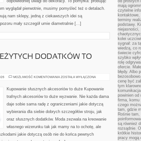
odpowiedniej uwagi do dekoracji. To pomyłka: próbując
od prostych 
mają ogromne
m wyglądał pierwotnie, musimy pomyśleć też o detalach.
czytelne inf
kontaktowe, 
onują nam sklepy, jedną z ciekawszych idei są
terminy reali
 pozoru mały szczegół umie diametralnie […]
podstawy. Ki
niejasności,
chaotycznych
kolei uczciw
sygnał: za t
wiedzą, co r
świecie cyfr
EŻYTYCH DODATKÓW TO
szybko wpły
rolę odgrywa
ofercie. Mał
błędy. Albo p
bezosobowo,
KUPOWANIE
026
MOŻLIWOŚĆ KOMENTOWANIA
ZOSTAŁA WYŁĄCZONA
NALEŻYTYCH
cenę być zab
DODATKÓW
tym klarowno
TO
Kupowanie słusznych akcesoriów to duże Kupowanie
komunikacja 
POKAŹNE
powinien od 
trafnych akcesoriów to duże wyzwanie. Nie każda dama
firma, komu 
daje sobie sama radę z ograniczeniami jakie dotyczą
czego można 
tam, gdzie m
wybierania dla siebie dobrych szczegółów stroju, jak
Rośnie tam, 
poinformowan
oraz słusznych dodatków. Moda zezwala na kreowanie
są również 
własnego wizerunku tak jak mamy na to ochotę, ale
rozsądnie. Op
krótkie hist
eszkodami jakie dotyczą osób nie do końca pewnych
pracy mogą d