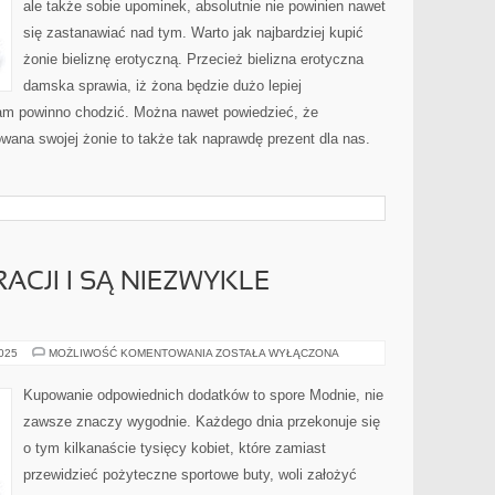
ale także sobie upominek, absolutnie nie powinien nawet
się zastanawiać nad tym. Warto jak najbardziej kupić
żonie bieliznę erotyczną. Przecież bielizna erotyczna
damska sprawia, iż żona będzie dużo lepiej
 nam powinno chodzić. Można nawet powiedzieć, że
wana swojej żonie to także tak naprawdę prezent dla nas.
ACJI I SĄ NIEZWYKLE
SŁUŻĄ
2025
MOŻLIWOŚĆ KOMENTOWANIA
ZOSTAŁA WYŁĄCZONA
DO
DEKORACJI
I
Kupowanie odpowiednich dodatków to spore Modnie, nie
SĄ
NIEZWYKLE
zawsze znaczy wygodnie. Każdego dnia przekonuje się
PORYWAJĄCYM
o tym kilkanaście tysięcy kobiet, które zamiast
przewidzieć pożyteczne sportowe buty, woli założyć