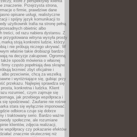
rzeczy, które z perspektywy klienta
 znaczenie. Przejrzysta strona,
ormacje o firmie, prawdziwe dane
jasno opisane usługi, realistyczne
zacji i spójny język komunikacji to
edy użytkownik trafia na stronę pełną
 przesadnych obietnic albo
 treści, od razu nabiera dystansu. Z
ie przygotowana witryna wysyła prosty
ą marką stoją konkretni ludzie, którzy
obią i nie próbują niczego ukrywać. W
owym właśnie takie drobiazgi bardzo
wają na decyzje zakupowe. Ogromną
 także sposób mówienia o własnej
e firmy często popełniają dwa skrajne
róbują brzmieć zbyt oficjalnie i
 albo przeciwnie, chcą za wszelką
awne i wyróżniające się, gubiąc przy
ść przekazu. Najlepiej sprawdza się
prosta, konkretna i ludzka. Klient
razu rozumieć, czym zajmuje się
pomaga, jak przebiega współpraca i
się spodziewać. Zaufanie nie rośnie
arka stara się wyłącznie imponować.
gdzie odbiorca czuje się dobrze
y i traktowany serio. Bardzo ważne
dowody społeczne, ale rozumiane
inie klientów, zdjęcia realizacji,
orie współpracy czy pokazanie efektów
ziałać znacznie skuteczniej niż