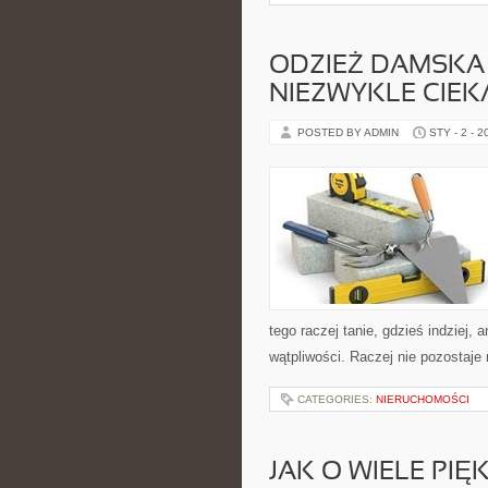
ODZIEŻ DAMSKA 
NIEZWYKLE CIEK
POSTED BY ADMIN
STY - 2 - 2
tego raczej tanie, gdzieś indziej, 
wątpliwości. Raczej nie pozostaje 
CATEGORIES:
NIERUCHOMOŚCI
JAK O WIELE PI