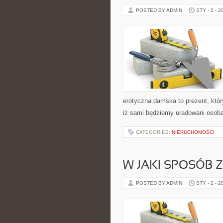
POSTED BY ADMIN
STY - 2 - 2
erotyczna damska to prezent, któr
iż sami będziemy uradowani osoba
CATEGORIES:
NIERUCHOMOŚCI
W JAKI SPOSÓB 
POSTED BY ADMIN
STY - 2 - 2