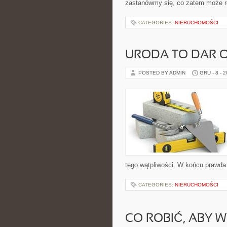
zastanówmy się, co zatem może rob
CATEGORIES:
NIERUCHOMOŚCI
URODA TO DAR 
POSTED BY ADMIN
GRU - 8 - 
tego wątpliwości. W końcu prawda j
CATEGORIES:
NIERUCHOMOŚCI
CO ROBIĆ, ABY 