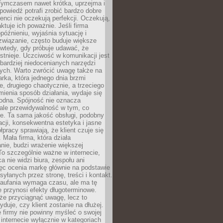
 Tymczasem nawet krótka, uprzejma i
owiedź potrafi zrobić bardzo dobre
ienci nie oczekują perfekcji. Oczekują,
aktuje ich poważnie. Jeśli firma
opóźnieniu, wyjaśnia sytuację i
związanie, często buduje większe
 wtedy, gdy próbuje udawać, że
istnieje. Uczciwość w komunikacji jest
bardziej niedocenianych narzędzi
ych. Warto zwrócić uwagę także na
rka, która jednego dnia brzmi
ie, drugiego chaotycznie, a trzeciego
mienia sposób działania, wydaje się
godna. Spójność nie oznacza
 ale przewidywalność w tym, co
e. Ta sama jakość obsługi, podobny
cji, konsekwentna estetyka i jasne
pracy sprawiają, że klient czuje się
 Mała firma, która działa
nie, budzi wrażenie większej
 To szczególnie ważne w internecie,
a nie widzi biura, zespołu ani
ęc ocenia markę głównie na podstawie
yłanych przez stronę, treści i kontakt.
aufania wymaga czasu, ale ma tę
 przynosi efekty długoterminowe.
e przyciągnąć uwagę, lecz to
yduje, czy klient zostanie na dłużej.
 firmy nie powinny myśleć o swojej
internecie wyłącznie w kategoriach