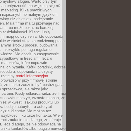
pomysłowy slogan. Warto przy tym
 autentyczność ma większą siłę niż
 marketing. Kilka prawdziwych
i napisanych normalnym językiem
wiary niż dziesiątki podejrzanie
en. Mała firma ma tu przewagę nad
ami, bo może pokazać bardziej
ar działalności. Klienci lubią
kim mają do czynienia, kto odpowiada
jakie wartości stoją za codzienną pracą
samym środku procesu budowania
ci niezwykle pomaga regularne
ę wiedzą. Nie chodzi o zasypywanie
zypadkowymi treściami, lecz o
 materiałów, które naprawdę
na ich pytania. Krótki poradnik, dobrze
procedura, odpowiedź na częsty
 rzetelny
portal informacyjno-
prowadzony przy firmowej stronie
ć, że marka zacznie być postrzegana
ko sprzedawca, ale także jako
partner. Kiedy odbiorca widzi, że firma
jasno wytłumaczyć, wzrasta szansa, że
wnież w kwestii zakupu produktu lub
za buduje autorytet, a autorytet
cyzje klientów. Nie można też
szybkości i kulturze kontaktu. Wiele
raci zaufanie nie dlatego, że oferuje
t, lecz dlatego, że nie odpowiada na
 unika konkretów albo reaguje nerwowo