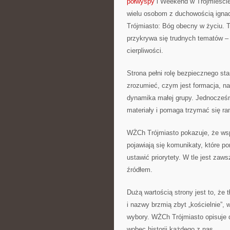
półwyspy
i Weekend w Trójmieście
wielu osobom z duchowością ignac
Trójmiasto: Bóg obecny w życiu. T
przykrywa się trudnych tematów –
cierpliwości.
Strona pełni rolę bezpiecznego sta
zrozumieć, czym jest formacja, na
dynamika małej grupy. Jednocześni
materiały i pomaga trzymać się ra
WŻCh Trójmiasto pokazuje, że wspó
pojawiają się komunikaty, które po
ustawić priorytety. W tle jest za
źródłem.
Dużą wartością strony jest to, że
i nazwy brzmią zbyt „kościelnie”,
wybory. WŻCh Trójmiasto opisuje d
wobec historii każdego z nas.