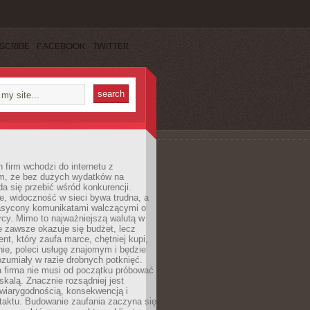
SCRIBE
FACEBOOK
TWITTER
 firm wchodzi do internetu z
m, że bez dużych wydatków na
da się przebić wśród konkurencji.
, widoczność w sieci bywa trudna, a
nasycony komunikatami walczącymi o
cy. Mimo to najważniejszą walutą w
ie zawsze okazuje się budżet, lecz
ent, który zaufa marce, chętniej kupi,
ie, poleci usługę znajomym i będzie
ozumiały w razie drobnych potknięć.
 firma nie musi od początku próbować
kalą. Znacznie rozsądniej jest
wiarygodnością, konsekwencją i
taktu. Budowanie zaufania zaczyna się