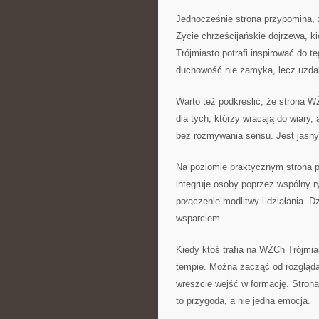
Jednocześnie strona przypomina, że
Życie chrześcijańskie dojrzewa, 
Trójmiasto potrafi inspirować do 
duchowość nie zamyka, lecz uzdal
Warto też podkreślić, że strona W
dla tych, którzy wracają do wiary, 
bez rozmywania sensu. Jest jasny
Na poziomie praktycznym strona pe
integruje osoby poprzez wspólny ry
połączenie modlitwy i działania. D
wsparciem.
Kiedy ktoś trafia na WŻCh Trójmi
tempie. Można zacząć od rozglądan
wreszcie wejść w formację. Stron
to przygoda, a nie jedna emocja.