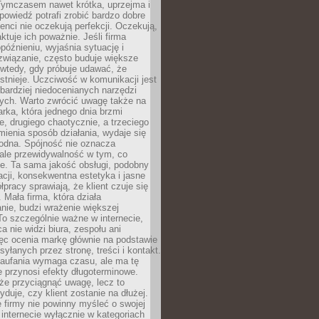
 Tymczasem nawet krótka, uprzejma i
owiedź potrafi zrobić bardzo dobre
ienci nie oczekują perfekcji. Oczekują,
aktuje ich poważnie. Jeśli firma
opóźnieniu, wyjaśnia sytuację i
związanie, często buduje większe
 wtedy, gdy próbuje udawać, że
istnieje. Uczciwość w komunikacji jest
bardziej niedocenianych narzędzi
ych. Warto zwrócić uwagę także na
rka, która jednego dnia brzmi
ie, drugiego chaotycznie, a trzeciego
mienia sposób działania, wydaje się
godna. Spójność nie oznacza
 ale przewidywalność w tym, co
e. Ta sama jakość obsługi, podobny
cji, konsekwentna estetyka i jasne
pracy sprawiają, że klient czuje się
 Mała firma, która działa
nie, budzi wrażenie większej
 To szczególnie ważne w internecie,
a nie widzi biura, zespołu ani
ęc ocenia markę głównie na podstawie
yłanych przez stronę, treści i kontakt.
aufania wymaga czasu, ale ma tę
 przynosi efekty długoterminowe.
e przyciągnąć uwagę, lecz to
yduje, czy klient zostanie na dłużej.
 firmy nie powinny myśleć o swojej
internecie wyłącznie w kategoriach