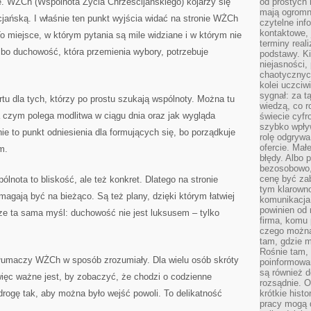
. WŻCh (Wspólnota Życia Chrześcijańskiego) kojarzy się
od prostych 
mają ogromne
jańską. I właśnie ten punkt wyjścia widać na stronie WŻCh
czytelne inf
kontaktowe, 
o miejsce, w którym pytania są mile widziane i w którym nie
terminy reali
 bo duchowość, która przemienia wybory, potrzebuje
podstawy. Ki
niejasności,
chaotycznych
kolei uczciw
sygnał: za t
rtu dla tych, którzy po prostu szukają wspólnoty. Można tu
wiedzą, co r
 czym polega modlitwa w ciągu dnia oraz jak wygląda
świecie cyfr
szybko wpły
e to punkt odniesienia dla formujących się, bo porządkuje
rolę odgrywa
ofercie. Mał
m.
błędy. Albo p
bezosobowo,
cenę być zab
lnota to bliskość, ale też konkret. Dlatego na stronie
tym klarowno
magają być na bieżąco. Są też plany, dzięki którym łatwiej
komunikacja 
powinien od 
wsze ta sama myśl: duchowość nie jest luksusem – tylko
firma, komu 
czego można 
tam, gdzie m
Rośnie tam, 
 tłumaczy WŻCh w sposób zrozumiały. Dla wielu osób skróty
poinformowan
są również 
 więc ważne jest, by zobaczyć, że chodzi o codzienne
rozsądnie. Op
rogę tak, aby można było wejść powoli. To delikatność
krótkie hist
pracy mogą d