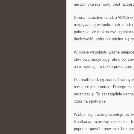
nie zamyka rozmowy. Jest raczej 
Strona naturalnie osadza WŻCh w 
rozgrywa się w konkretach: studia
pokazuje, że można żyć głęboko ta
duchowość, która nie odcina się o
W opisie wspólnoty ważne miejsce 
chwilową fascynację, ale o dojrze
a nie wyścig. To także przestrzeń
Dla osób bardziej zaangażowanych 
temu, że jest kontakt. Dlatego na 
organizację. To szczególnie cenne
czas na spotkanie.
WŻCh Trójmiasto prezentuje też ws
Spotkania, rozmowy, dzielenie – t
poprzez sposób mówienia: bez naci