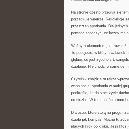
Na stronie często przewija się tem
porządkuje wnętrze. Rekolekcje są
przestrzeń spotkania. Dla jednych
pomaga zobaczyć, że każdy ma s
Ważnym elementem jest również t
To podejście, w którym człowiek ni
głębiej: co jest zgodne z Ewangel
działanie. Nie chodzi o same defini
Czytelnik znajdzie tu także wprow
wspólnocie: spotkania w małej gr
podkreśla, że dojrzałe życie ducho
na służbę. W ten sposób strona bu
Dla osób, które stoją na progu i z
działa jak kompas. Można tu zobac
idących krok po kroku. Jeśli ktoś 