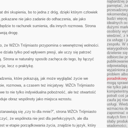
najbardziej 
pamiętać, że
przesadzony
at dni skupienia, bo to jedna z dróg, dzięki którym człowiek
rekomendacj
budzi więcej 
 pokazane nie jako zadanie do odhaczenia, ale jako
idealnych oc
 będzie to rachunek sumienia, dla innych rozmowa. Strona
dużymi mark
osobisty wymi
woją drogę.
wiedzieć, z 
za usługę i 
zespołu. W 
o, że WŻCh Trójmiasto przypomina o wewnętrznej wolności.
wiarygodnoś
e działa tylko pod wpływem presji, ale uczy się patrzeć
dzielenie si
odbiorców pr
ią. Strona w naturalny sposób zachęca do tego, by łączyć
publikowanie
odpowiadają 
cje, lecz o praktykę.
wyjaśniona 
problem albo
adzenia, które pokazują, jak może wyglądać życie we
poradnikowy
mogą sprawi
upie, rozmowa, a czasem też inicjatywy. WŻCh Trójmiasto
nie tylko ja
kompetentny 
we to nie tylko indywidualna pobożność, ale też otwartość
potrafi coś 
duje obraz wspólnoty jako miejsca wzrostu.
zaufa jej ró
usługi. Wied
wzmacnia de
astanawiają się „czy to dla mnie?”, strona WŻCh Trójmiasto
zapominać o 
małych firm t
zyć, że wspólnota nie jest dla perfekcyjnych, ale dla
słaby produk
jest w etapie porządkowania życia, znajdzie tu język, który
wiadomości,