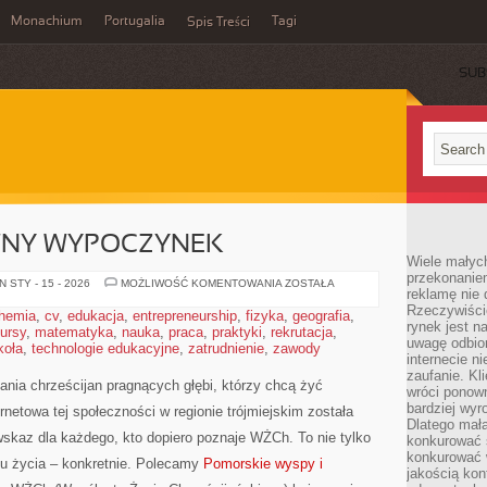
Monachium
Portugalia
Tagi
Spis Treści
SUB
WNY WYPOCZYNEK
Wiele małych
przekonanie
ROWERY
 STY - 15 - 2026
MOŻLIWOŚĆ KOMENTOWANIA
ZOSTAŁA
reklamę nie 
I
AKTYWNY
Rzeczywiście
hemia
,
cv
,
edukacja
,
entrepreneurship
,
fizyka
,
geografia
,
WYPOCZYNEK
rynek jest 
ursy
,
matematyka
,
nauka
,
praca
,
praktyki
,
rekrutacja
,
uwagę odbior
koła
,
technologie edukacyjne
,
zatrudnienie
,
zawody
internecie n
zaufanie. Kli
nia chrześcijan pragnących głębi, którzy chcą żyć
wróci ponown
bardziej wyr
rnetowa tej społeczności w regionie trójmiejskim została
Dlatego mała
skaz dla każdego, kto dopiero poznaje WŻCh. To nie tylko
konkurować s
konkurować 
ylu życia – konkretnie. Polecamy
Pomorskie wyspy i
jakością kon