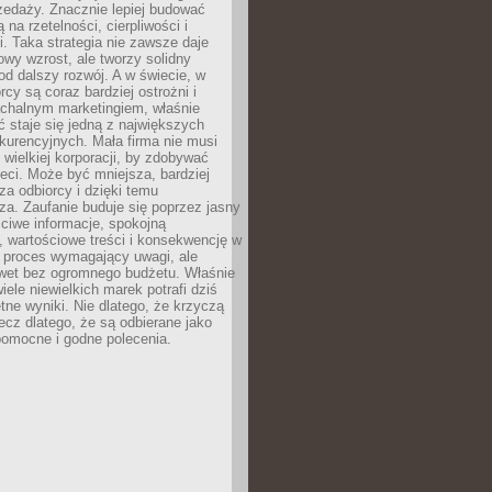
zedaży. Znacznie lepiej budować
ą na rzetelności, cierpliwości i
. Taka strategia nie zawsze daje
wy wzrost, ale tworzy solidny
d dalszy rozwój. A w świecie, w
rcy są coraz bardziej ostrożni i
chalnym marketingiem, właśnie
 staje się jedną z największych
kurencyjnych. Mała firma nie musi
wielkiej korporacji, by zdobywać
ieci. Może być mniejsza, bardziej
sza odbiorcy i dzięki temu
za. Zaufanie buduje się poprzez jasny
ciwe informacje, spokojną
 wartościowe treści i konsekwencję w
o proces wymagający uwagi, ale
wet bez ogromnego budżetu. Właśnie
iele niewielkich marek potrafi dziś
tne wyniki. Nie dlatego, że krzyczą
lecz dlatego, że są odbierane jako
pomocne i godne polecenia.