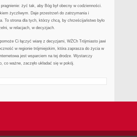
e pragnienie: żyć tak, aby Bóg był obecny w codzienności.
iem życzliwym. Daje przestrzeń do zatrzymania i
. To strona dla tych, którzy chcą, by chrześcijaństwo było
elni, w relacjach, w decyzjach.
 pomoże Ci łączyć wiarę z decyzjami, WŻCh Trójmiasto jawi
eczność w regionie trójmiejskim, która zaprasza do życia w
 internetowa jest wsparciem na tej drodze. Wystarczy
o, co ważne, zaczęło układać się w pokój.