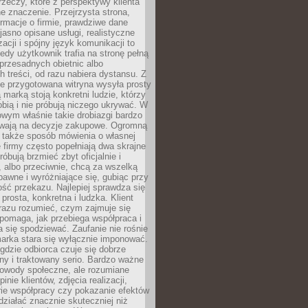
rzeczy, które z perspektywy klienta
 znaczenie. Przejrzysta strona,
ormacje o firmie, prawdziwe dane
jasno opisane usługi, realistyczne
zacji i spójny język komunikacji to
edy użytkownik trafia na stronę pełną
 przesadnych obietnic albo
 treści, od razu nabiera dystansu. Z
ie przygotowana witryna wysyła prosty
ą marką stoją konkretni ludzie, którzy
obią i nie próbują niczego ukrywać. W
owym właśnie takie drobiazgi bardzo
wają na decyzje zakupowe. Ogromną
 także sposób mówienia o własnej
e firmy często popełniają dwa skrajne
róbują brzmieć zbyt oficjalnie i
 albo przeciwnie, chcą za wszelką
awne i wyróżniające się, gubiąc przy
ść przekazu. Najlepiej sprawdza się
prosta, konkretna i ludzka. Klient
razu rozumieć, czym zajmuje się
pomaga, jak przebiega współpraca i
się spodziewać. Zaufanie nie rośnie
arka stara się wyłącznie imponować.
gdzie odbiorca czuje się dobrze
y i traktowany serio. Bardzo ważne
dowody społeczne, ale rozumiane
inie klientów, zdjęcia realizacji,
orie współpracy czy pokazanie efektów
ziałać znacznie skuteczniej niż