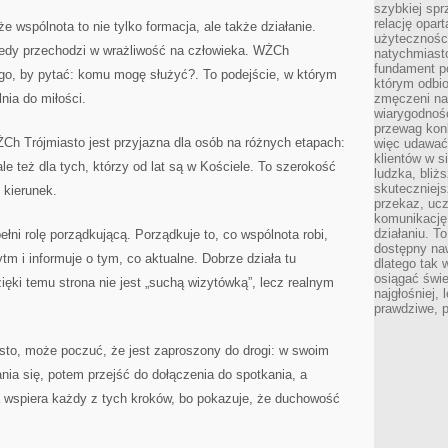
szybkiej spr
relację opart
 wspólnota to nie tylko formacja, ale także działanie.
użyteczności
kiedy przechodzi w wrażliwość na człowieka. WŻCh
natychmiasto
fundament po
tego, by pytać: komu mogę służyć?. To podejście, w którym
którym odbio
nia do miłości.
zmęczeni na
wiarygodność
przewag kon
ŻCh Trójmiasto jest przyjazna dla osób na różnych etapach:
więc udawać 
klientów w s
ale też dla tych, którzy od lat są w Kościele. To szerokość
ludzka, bliż
skuteczniejs
 kierunek.
przekaz, ucz
komunikację,
działaniu. T
łni rolę porządkującą. Porządkuje to, co wspólnota robi,
dostępny na
tm i informuje o tym, co aktualne. Dobrze działa tu
dlatego tak w
osiągać świe
zięki temu strona nie jest „suchą wizytówką”, lecz realnym
najgłośniej, 
prawdziwe, 
asto, może poczuć, że jest zaproszony do drogi: w swoim
ia się, potem przejść do dołączenia do spotkania, a
a wspiera każdy z tych kroków, bo pokazuje, że duchowość