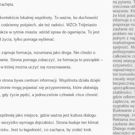
na pytania.
zachęta.
rzeczowa odp
wrażenie. Kl
że ktoś potr
kontekście lokalnej wspólnoty. To ważne, bo duchowość
informuje o 
proponuje ro
, codzienny pośpiech, ale też radości. WŻCh Trójmiasto
zaufanie niż
kże w rytmie miasta: wśród spraw do ogarnięcia. To jest
problem nie 
jednym z naj
d życia, tylko pomaga wybierać.
marketingow
spójność. Ma
profesjonaln
zajmuje formacja, rozumiana jako droga. Nie chodzi o
całkowicie z
wanie. Strona pomaga zobaczyć, że formacja to porządek –
mniej wiary
sztywności,
, w której można uczyć się rozeznawania.
najważniejsz
ton komunika
zasady współ
strona bywa centrum informacji. Wspólnota działa dzięki
bezpieczniej.
stronie mogą pojawiać się przypomnienia, które ułatwiają
uporządkowa
stabilności.
, gdy życie pędzi, a jednocześnie człowiek chce chronić
gdzie odbiorc
zaplecza, wi
sygnałów wys
Budowanie z
przewagę, że
pólnotę jako miejsce, gdzie ważna jest kultura dialogu.
Reklama moż
o wszystko wymaga dojrzałości. Strona buduje ten klimat
zaufanie dec
Dlatego małe
sku. Jest tu łagodność, co zachęca, by zrobić krok.
obecności w 