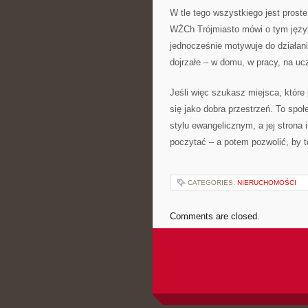
W tle tego wszystkiego jest prost
WŻCh Trójmiasto mówi o tym język
jednocześnie motywuje do działania
dojrzałe – w domu, w pracy, na ucz
Jeśli więc szukasz miejsca, które
się jako dobra przestrzeń. To społ
stylu ewangelicznym, a jej strona
poczytać – a potem pozwolić, by t
CATEGORIES:
NIERUCHOMOŚCI
Comments are closed.