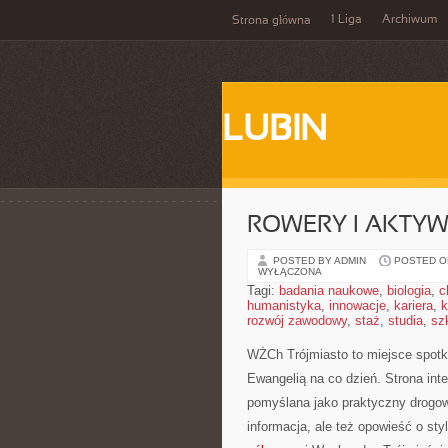
1 Liga
Archiwum
Strona główna
LUBIN
ROWERY I AKTY
POSTED BY ADMIN
POSTED ON
WYŁĄCZONA
Tagi:
badania naukowe
,
biologia
,
c
humanistyka
,
innowacje
,
kariera
,
k
rozwój zawodowy
,
staż
,
studia
,
sz
WŻCh Trójmiasto to miejsce spotka
Ewangelią na co dzień. Strona inte
pomyślana jako praktyczny drogow
informacja, ale też opowieść o st