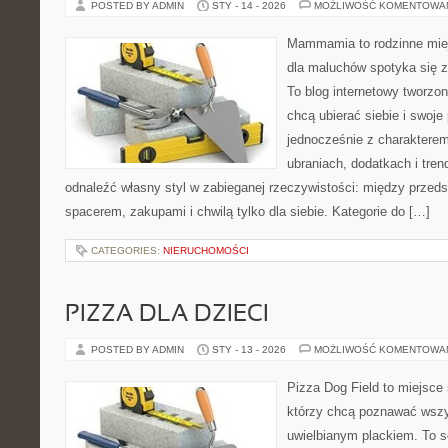
POSTED BY ADMIN
STY - 14 - 2026
MOŻLIWOŚĆ KOMENTOWA
Mammamia to rodzinne miej
dla maluchów spotyka się z
To blog internetowy tworzon
chcą ubierać siebie i swoje
jednocześnie z charakterem.
ubraniach, dodatkach i tren
odnaleźć własny styl w zabieganej rzeczywistości: między przeds
spacerem, zakupami i chwilą tylko dla siebie. Kategorie do […]
CATEGORIES:
NIERUCHOMOŚCI
PIZZA DLA DZIECI
POSTED BY ADMIN
STY - 13 - 2026
MOŻLIWOŚĆ KOMENTOWA
Pizza Dog Field to miejsce 
którzy chcą poznawać wszy
uwielbianym plackiem. To se