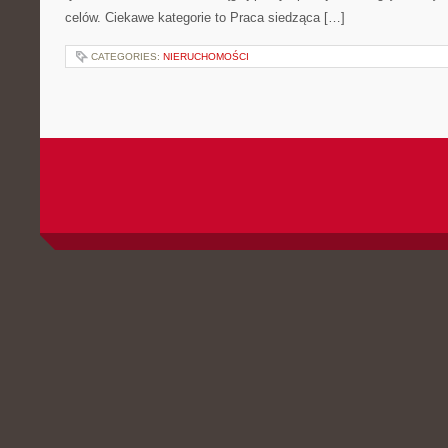
celów. Ciekawe kategorie to Praca siedząca […]
CATEGORIES:
NIERUCHOMOŚCI