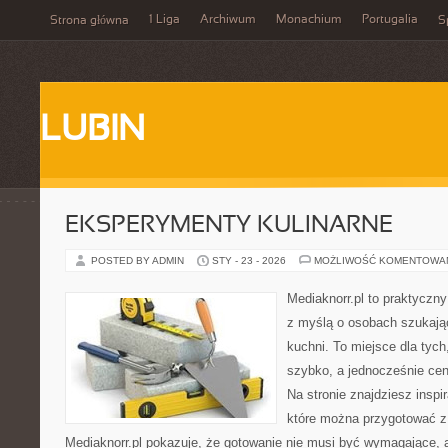
1 Liga
Archiwum
Monachium
Portugalia
Strona główna
S
LUBIN
EKSPERYMENTY KULINARNE
POSTED BY ADMIN
STY - 23 - 2026
MOŻLIWOŚĆ KOMENTOWA
Mediaknorr.pl to praktyczny
z myślą o osobach szukają
kuchni. To miejsce dla tyc
szybko, a jednocześnie ce
Na stronie znajdziesz inspi
które można przygotować z
Mediaknorr.pl pokazuje, że gotowanie nie musi być wymagające, 