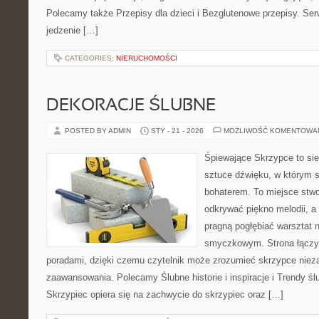
Polecamy także Przepisy dla dzieci i Bezglutenowe przepisy. Serw
jedzenie […]
CATEGORIES:
NIERUCHOMOŚCI
DEKORACJE ŚLUBNE
POSTED BY ADMIN
STY - 21 - 2026
MOŻLIWOŚĆ KOMENTOWA
Śpiewające Skrzypce to si
sztuce dźwięku, w którym 
bohaterem. To miejsce stwo
odkrywać piękno melodii, a 
pragną pogłębiać warsztat 
smyczkowym. Strona łączy 
poradami, dzięki czemu czytelnik może zrozumieć skrzypce niez
zaawansowania. Polecamy Ślubne historie i inspiracje i Trendy ś
Skrzypiec opiera się na zachwycie do skrzypiec oraz […]