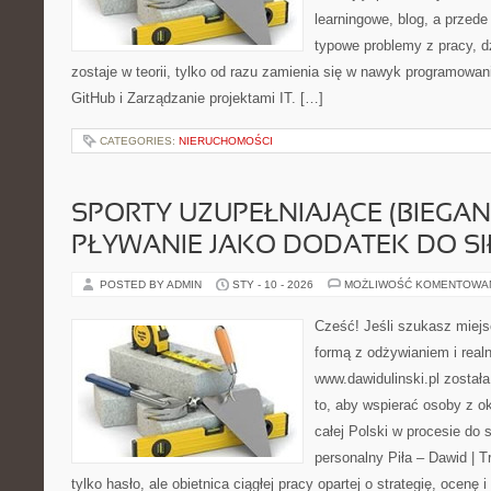
learningowe, blog, a przede
typowe problemy z pracy, d
zostaje w teorii, tylko od razu zamienia się w nawyk programowa
GitHub i Zarządzanie projektami IT. […]
CATEGORIES:
NIERUCHOMOŚCI
SPORTY UZUPEŁNIAJĄCE (BIEGAN
PŁYWANIE JAKO DODATEK DO SI
POSTED BY ADMIN
STY - 10 - 2026
MOŻLIWOŚĆ KOMENTOWA
Cześć! Jeśli szukasz miejs
formą z odżywianiem i real
www.dawidulinski.pl został
to, aby wspierać osoby z ok
całej Polski w procesie do s
personalny Piła – Dawid | Tre
tylko hasło, ale obietnica ciągłej pracy opartej o strategię, ocenę