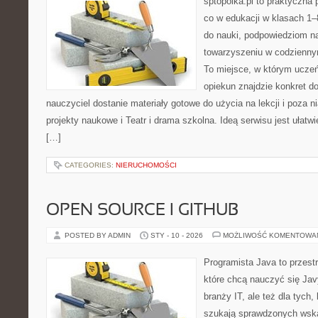
sptopolka.pl to praktyczna
co w edukacji w klasach 1
do nauki, podpowiedziom na
towarzyszeniu w codziennym
To miejsce, w którym ucze
opiekun znajdzie konkret d
nauczyciel dostanie materiały gotowe do użycia na lekcji i poza 
projekty naukowe i Teatr i drama szkolna. Ideą serwisu jest ułatw
[…]
CATEGORIES:
NIERUCHOMOŚCI
OPEN SOURCE I GITHUB
POSTED BY ADMIN
STY - 10 - 2026
MOŻLIWOŚĆ KOMENTOWA
Programista Java to przest
które chcą nauczyć się Jav
branży IT, ale też dla tych, 
szukają sprawdzonych wska