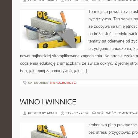
To miejsce powstało z prost
być sztywna. Ten serwis p
że zdobywanie umiejętnośc
podróżą. Jeśli kiedykolwiek
tematy są oderwane od życi
przystępne tłumaczenia, k
nawet najbardziej skomplikowane zagadnienia. Na stronie czeka mi
codzienną edukację z smaczkami ze świata odkryć. Z jednej stron
tym, jak lepiej zapamiętywać, jak […]
CATEGORIES:
NIERUCHOMOŚCI
WINO I WINNICE
POSTED BY ADMIN
STY - 17 - 2026
MOŻLIWOŚĆ KOMENTOWA
zrobdrinka.pl to praktyczne
bez stresu przygotować pro