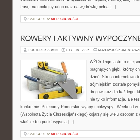
trasę, na spokojny urlop oraz na wędrówkę pełną […]
CATEGORIES:
NIERUCHOMOŚCI
ROWERY I AKTYWNY WYPOCZYN
POSTED BY ADMIN
STY - 15 - 2026
MOŻLIWOŚĆ KOMENTOWA
WŻCh Trójmiasto to miejsce
pragnących głębi, którzy c
dzień. Strona internetowa t
trójmiejskim została pomyś
drogowskaz dla każdego, k
nie tylko informacja, ale te
konkretnie. Polecamy Pomorskie wyspy i półwyspy i Weekend w 
(Wspólnota Życia Chrześcijańskiego) kojarzy się wielu osobom z 
właśnie ten punkt wyjścia […]
CATEGORIES:
NIERUCHOMOŚCI