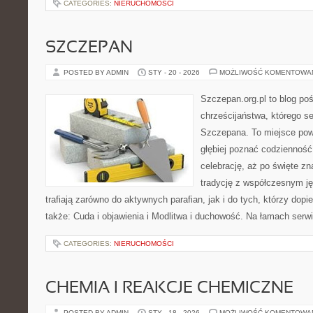
CATEGORIES:
NIERUCHOMOŚCI
SZCZEPAN
POSTED BY ADMIN
STY - 20 - 2026
MOŻLIWOŚĆ KOMENTOWA
Szczepan.org.pl to blog poś
chrześcijaństwa, którego se
Szczepana. To miejsce pows
głębiej poznać codzienność 
celebrację, aż po święte zna
tradycję z współczesnym ję
trafiają zarówno do aktywnych parafian, jak i do tych, którzy dop
także: Cuda i objawienia i Modlitwa i duchowość. Na łamach serw
CATEGORIES:
NIERUCHOMOŚCI
CHEMIA I REAKCJE CHEMICZNE
POSTED BY ADMIN
STY - 18 - 2026
MOŻLIWOŚĆ KOMENTOWA