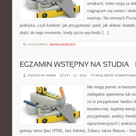
smakach, które stoją za d
ciągnącym się serem i do
nastroju. Na stronach Pizza
praktyka, czyli konkret: jak przygotować spód, jak dobrać dodatki,
dojść do tego momentu, kiedy pizza wychodzi […]
CATEGORIES:
NIERUCHOMOŚCI
EGZAMIN WSTĘPNY NA STUDIA –
POSTED BY ADMIN
STY - 12 - 2026
MOŻLIWOŚĆ KOMENTOWA
Nie mogę pomóc w tworzeniu
nielegalne ujawnienia lub 
za to przygotować bardzo d
bezpiecznej, legalnej wersji
przygotowań, analizy tren
egzaminacyjnych i praktyc
gotowy tekst (bez HTML, bez linków). Zobacz także Matura – Geo