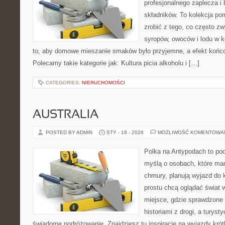
profesjonalnego zaplecza i
składników. To kolekcja pom
zrobić z tego, co często zw
syropów, owoców i lodu w k
to, aby domowe mieszanie smaków było przyjemne, a efekt końco
Polecamy takie kategorie jak: Kultura picia alkoholu i […]
CATEGORIES:
NIERUCHOMOŚCI
AUSTRALIA
POSTED BY ADMIN
STY - 16 - 2026
MOŻLIWOŚĆ KOMENTOWA
Polka na Antypodach to pod
myślą o osobach, które marz
chmury, planują wyjazd do 
prostu chcą oglądać świat 
miejsce, gdzie sprawdzone t
historiami z drogi, a turyst
świadome podróżowanie. Znajdziesz tu inspiracje na wyjazdy krótk