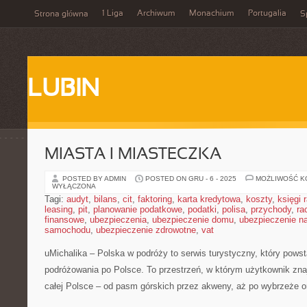
1 Liga
Archiwum
Monachium
Portugalia
Strona główna
S
LUBIN
MIASTA I MIASTECZKA
POSTED BY ADMIN
POSTED ON GRU - 6 - 2025
MOŻLIWOŚĆ 
WYŁĄCZONA
Tagi:
audyt
,
bilans
,
cit
,
faktoring
,
karta kredytowa
,
koszty
,
księgi
leasing
,
pit
,
planowanie podatkowe
,
podatki
,
polisa
,
przychody
,
ra
finansowe
,
ubezpieczenia
,
ubezpieczenie domu
,
ubezpieczenie na
samochodu
,
ubezpieczenie zdrowotne
,
vat
uMichalika – Polska w podróży to serwis turystyczny, który pows
podróżowania po Polsce. To przestrzeń, w którym użytkownik zna
całej Polsce – od pasm górskich przez akweny, aż po wybrzeże o