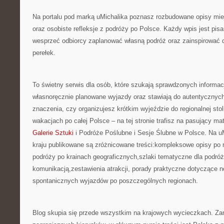
Na portalu pod marką uMichalika poznasz rozbudowane opisy mi
oraz osobiste refleksje z podróży po Polsce. Każdy wpis jest pis
wesprzeć odbiorcy zaplanować własną podróż oraz zainspirować 
perełek.
To świetny serwis dla osób, które szukają sprawdzonych informac
własnoręcznie planowane wyjazdy oraz stawiają do autentycznyc
znaczenia, czy organizujesz krótkim wyjeździe do regionalnej sto
wakacjach po całej Polsce – na tej stronie trafisz na pasujący m
Galerie Sztuki
i Podróże Poślubne i Sesje Ślubne w Polsce. Na u
kraju publikowane są zróżnicowane treści:kompleksowe opisy po 
podróży po krainach geograficznych,szlaki tematyczne dla podró
komunikacją,zestawienia atrakcji, porady praktyczne dotyczące n
spontanicznych wyjazdów po poszczególnych regionach.
Blog skupia się przede wszystkim na krajowych wycieczkach. Zam