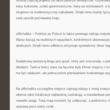
Istotną częścią projektu są także podróże tematyczne. Użytkow
trasy kulturowe, szlaki gastronomiczne, trasy po rezerwatach, a 
skupione na modernistycznej zabudowie. Dzięki temu każdy typ 
swój sposób poznawania kraju.
uMichalika – Podróże po Polsce to także pewnego rodzaju indyw
Wpisy bazują na osobistych wyjazdach, konkretnych obserwacjach 
atrakcjach. Dzięki temu odbiorca otrzymuje sprawdzony obraz teg
Dodatkową wartością blogu jest język, który jest zrozumiały, a 
detalami. Twórca treści stara się łączone były klimat miejsca z k
ma być relaksem, ale jednocześnie planowaniem konkretnego wyj
Na uMichalika szczególne miejsce zajmują relacje z mniej znanyc
właśnie takie lokalizacje najbardziej zaskakują, a standardowe po
niewiele uwagi. Tutaj mają moment, by zabłysnąć, a podróżnicy
wyprawę poza utarty szlak.