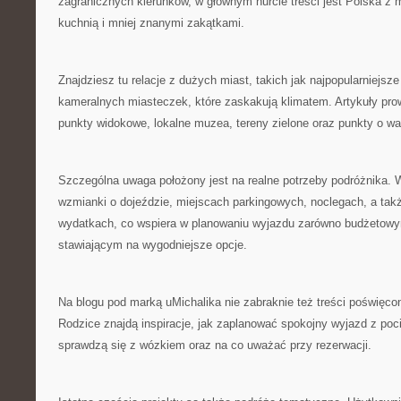
zagranicznych kierunków, w głównym nurcie treści jest Polska z m
kuchnią i mniej znanymi zakątkami.
Znajdziesz tu relacje z dużych miast, takich jak najpopularniejsze
kameralnych miasteczek, które zaskakują klimatem. Artykuły pro
punkty widokowe, lokalne muzea, tereny zielone oraz punkty o war
Szczególna uwaga położony jest na realne potrzeby podróżnika. 
wzmianki o dojeździe, miejscach parkingowych, noclegach, a ta
wydatkach, co wspiera w planowaniu wyjazdu zarówno budżetowym
stawiającym na wygodniejsze opcje.
Na blogu pod marką uMichalika nie zabraknie też treści poświęc
Rodzice znajdą inspiracje, jak zaplanować spokojny wyjazd z poc
sprawdzą się z wózkiem oraz na co uważać przy rezerwacji.