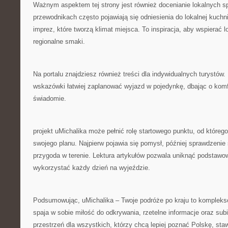
Ważnym aspektem tej strony jest również docenianie lokalnych s
przewodnikach często pojawiają się odniesienia do lokalnej kuchn
imprez, które tworzą klimat miejsca. To inspiracja, aby wspierać 
regionalne smaki.
Na portalu znajdziesz również treści dla indywidualnych turystów.
wskazówki łatwiej zaplanować wyjazd w pojedynkę, dbając o komfo
świadomie.
projekt uMichalika może pełnić rolę startowego punktu, od które
swojego planu. Najpierw pojawia się pomysł, później sprawdzenie
przygoda w terenie. Lektura artykułów pozwala uniknąć podstawow
wykorzystać każdy dzień na wyjeździe.
Podsumowując, uMichalika – Twoje podróże po kraju to komplekso
spaja w sobie miłość do odkrywania, rzetelne informacje oraz sub
przestrzeń dla wszystkich, którzy chcą lepiej poznać Polskę, staw