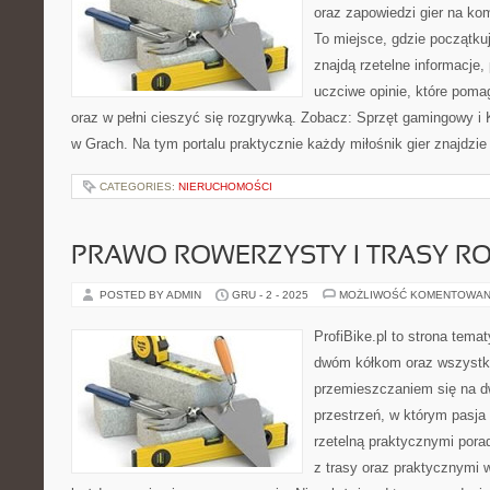
oraz zapowiedzi gier na kom
To miejsce, gdzie początku
znajdą rzetelne informacje,
uczciwe opinie, które poma
oraz w pełni cieszyć się rozgrywką. Zobacz: Sprzęt gamingowy i 
w Grach. Na tym portalu praktycznie każdy miłośnik gier znajdzie 
CATEGORIES:
NIERUCHOMOŚCI
PRAWO ROWERZYSTY I TRASY 
POSTED BY ADMIN
GRU - 2 - 2025
MOŻLIWOŚĆ KOMENTOWAN
ProfiBike.pl to strona tem
dwóm kółkom oraz wszystki
przemieszczaniem się na d
przestrzeń, w którym pasja
rzetelną praktycznymi porad
z trasy oraz praktycznymi