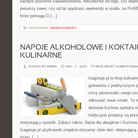
każdym poziomie zaawansowania. Niezależnie od tego, czy dopier
pierwszy rower, czy od lat spędzasz weekendy w siodle, na ProfiB
które pomogą Ci […]
CATEGORIES:
NIERUCHOMOŚCI
NAPOJE ALKOHOLOWE I KOKTAJL
KULINARNE
POSTED BY ADMIN
GRU - 2 - 2025
MOŻLIWOŚĆ KOMENTOWAN
Izagotuje.pl to blog kulinar
gotowania z praktycznymi p
chcą udoskonalić swoje umie
odkrywać nowe smaki. To m
domowa kuchnia spotyka si
tradycyjne przepisy są prz
motywujący sposób. Zobacz także: Dania dla alergików i Kuchnia
Izagotuje.pl użytkownik znajdzie obszerny zbiór dań, obejmującą
dzień, […]