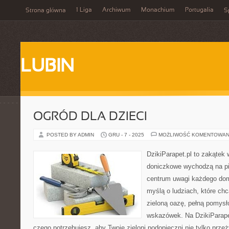
1 Liga
Archiwum
Monachium
Portugalia
Strona główna
S
LUBIN
OGRÓD DLA DZIECI
POSTED BY ADMIN
GRU - 7 - 2025
MOŻLIWOŚĆ KOMENTOWAN
DzikiParapet.pl to zakątek 
doniczkowe wychodzą na pie
centrum uwagi każdego dom
myślą o ludziach, które ch
zieloną oazę, pełną pomysł
wskazówek. Na DzikiParape
czego potrzebujesz, aby Twoje zieloni podopieczni nie tylko przeż