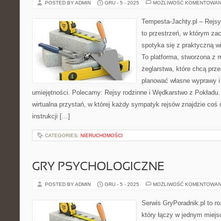
POSTED BY ADMIN
GRU - 5 - 2025
MOŻLIWOŚĆ KOMENTOWAN
Tempesta-Jachty.pl – Rejsy
to przestrzeń, w którym za
spotyka się z praktyczną w
To platforma, stworzona z 
żeglarstwa, które chcą prz
planować własne wyprawy i 
umiejętności. Polecamy: Rejsy rodzinne i Wędkarstwo z Pokładu.
wirtualna przystań, w której każdy sympatyk rejsów znajdzie coś 
instrukcji […]
CATEGORIES:
NIERUCHOMOŚCI
GRY PSYCHOLOGICZNE
POSTED BY ADMIN
GRU - 5 - 2025
MOŻLIWOŚĆ KOMENTOWAN
Serwis GryPoradnik.pl to 
który łączy w jednym miejs