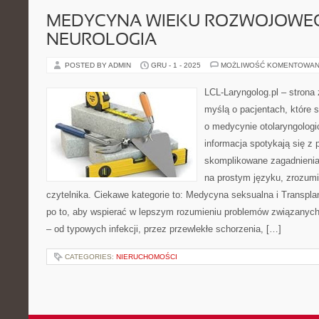
MEDYCYNA WIEKU ROZWOJOWEG
NEUROLOGIA
POSTED BY ADMIN
GRU - 1 - 2025
MOŻLIWOŚĆ KOMENTOWAN
LCL-Laryngolog.pl – strona
myślą o pacjentach, które 
o medycynie otolaryngologi
informacja spotykają się z p
skomplikowane zagadnieni
na prostym języku, zrozum
czytelnika. Ciekawe kategorie to: Medycyna seksualna i Transplan
po to, aby wspierać w lepszym rozumieniu problemów związanych
– od typowych infekcji, przez przewlekłe schorzenia, […]
CATEGORIES:
NIERUCHOMOŚCI