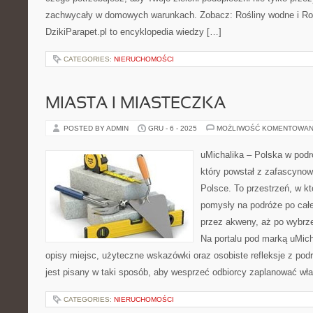
zachwycały w domowych warunkach. Zobacz: Rośliny wodne i Rośl
DzikiParapet.pl to encyklopedia wiedzy […]
CATEGORIES:
NIERUCHOMOŚCI
MIASTA I MIASTECZKA
POSTED BY ADMIN
GRU - 6 - 2025
MOŻLIWOŚĆ KOMENTOWAN
uMichalika – Polska w podr
który powstał z zafascyno
Polsce. To przestrzeń, w k
pomysły na podróże po całe
przez akweny, aż po wybrz
Na portalu pod marką uMic
opisy miejsc, użyteczne wskazówki oraz osobiste refleksje z pod
jest pisany w taki sposób, aby wesprzeć odbiorcy zaplanować wł
CATEGORIES:
NIERUCHOMOŚCI