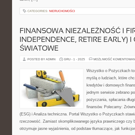
CATEGORIES:
NIERUCHOMOŚCI
FINANSOWA NIEZALEŻNOŚĆ I FIR
INDEPENDENCE, RETIRE EARLY) I
ŚWIATOWE
POSTED BY ADMIN
GRU - 1 - 2025
MOŻLIWOŚĆ KOMENTOWAN
Wszystko o Pożyczkach to s
myślą o ludziach, które chc
kredytów i domowych finans
jednym serwisie zebrano p
pożyczania, spłacania dług
finansów. Polecamy: Zrów
(ESG) i Analiza techniczna. Portal Wszystko o Pożyczkach stawia
rzeczowość. Zamiast skomplikowanego języka prawniczego czy 
otrzymuje jasne wyjaśnienia, od podstaw tłumaczące, jak funkcjo