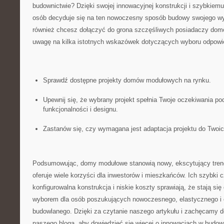
budownictwie? Dzięki swojej innowacyjnej konstrukcji ⁢i szybkiemu
osób decyduje się na ten nowoczesny sposób budowy swojego w
również⁤ chcesz dołączyć do ⁣grona szczęśliwych posiadaczy d
uwagę na kilka ‍istotnych wskazówek dotyczących wyboru odpowie
Sprawdź dostępne projekty domów modułowych⁣ na rynku.
Upewnij się, że wybrany‌ projekt spełnia Twoje oczekiwania p
funkcjonalności‌ i designu.
Zastanów się, czy wymagana jest adaptacja projektu do Twoic
Podsumowując, domy modułowe stanowią nowy, ekscytujący trend
oferuje ‌wiele korzyści‌ dla inwestorów‍ i‌ mieszkańców.‌ Ich szybki
konfigurowalna konstrukcja i‍ niskie koszty sprawiają, że stają si
wyborem dla osób poszukujących nowoczesnego, elastycznego i 
budowlanego.⁣ Dzięki za czytanie naszego artykułu i zachęcamy d
naszego bloga, aby⁤ dowiedzieć się ​więcej⁣ o‌ innowacjach ⁢w ‍budow