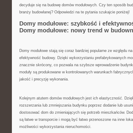
‌decyduje ​się na budowę domów modułowych. Czy⁤ ten⁣ sposób budo
branży budowlanej? Odpowiedzi na ​te pytania ⁣szukajcie​ poniżej!
Domy modułowe: szybkość i efektywno
Domy modułowe: nowy trend w budowni
Domy modułowe stają się coraz bardziej popularne ze ‍względu na
efektywność budowy. Dzięki wykorzystaniu prefabrykowanych mod
znacznie skrócony, co pozwala na szybsze wprowadzenie budynk
moduły są produkowane w kontrolowanych warunkach fabrycznych,
jakość i precyzję wykonania.
Kolejnym atutem domów modułowych jest ich elastyczność. Dzięk
rozszerzania ‍lub zmniejszania budynku poprzez‍ dodanie‌ lub⁤ us
‌dostosować dom do ​zmieniających się potrzeb mieszkańców. D
są łatwe w transporcie i mogą‌ być łatwo przenoszone na inne​ loka
możliwości wykorzystania nieruchomości.