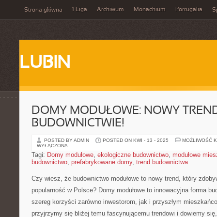
1 Liga
Archiwum
Monachium
Portugalia
Strona główna
S
LUBIN
DOMY MODUŁOWE: NOWY TREN
BUDOWNICTWIE!
POSTED BY ADMIN
POSTED ON KWI - 13 - 2025
MOŻLIWOŚĆ 
WYŁĄCZONA
Tagi:
Domy modułowe
,
ekologiczne budownictwo
,
modułowe miesz
budownictwo
,
prefabrykowane domy
,
trend budownictwa
Czy wiesz, że budownictwo modułowe ‍to nowy trend, który zdob
popularność w Polsce? ‍Domy modułowe to innowacyjna forma bud
szereg‍ korzyści zarówno inwestorom, jak i przyszłym mieszkańco
przyjrzymy ⁤się bliżej temu‍ fascynującemu trendowi i‌ dowiemy si