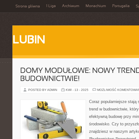
1 Liga
Archiwum
Monachium
Portugalia
Strona główna
S
LUBIN
DOMY MODUŁOWE: NOWY TREN
BUDOWNICTWIE!
POSTED BY ADMIN
KWI - 13 - 2025
MOŻLIWOŚĆ KOMENTOWA
Coraz popularniejsze stają
trend w budownictwie, któr
efektywną budowę przy mi
środowisko. Czy to przysz
znajdziesz w naszym arty
#budownictwo #nowytrend