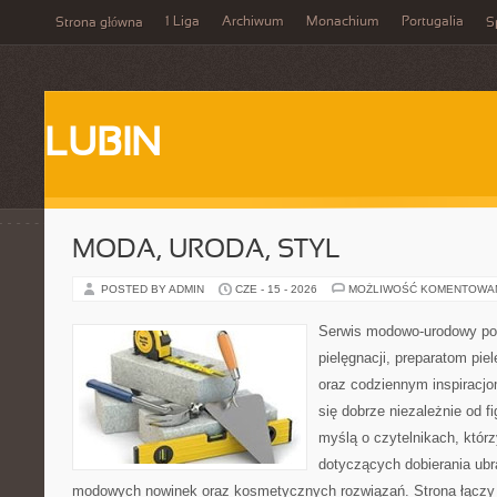
1 Liga
Archiwum
Monachium
Portugalia
Strona główna
S
LUBIN
MODA, URODA, STYL
POSTED BY ADMIN
CZE - 15 - 2026
MOŻLIWOŚĆ KOMENTOWA
Serwis modowo-urodowy poś
pielęgnacji, preparatom pi
oraz codziennym inspiracjo
się dobrze niezależnie od f
myślą o czytelnikach, któr
dotyczących dobierania ubra
modowych nowinek oraz kosmetycznych rozwiązań. Strona łączy i