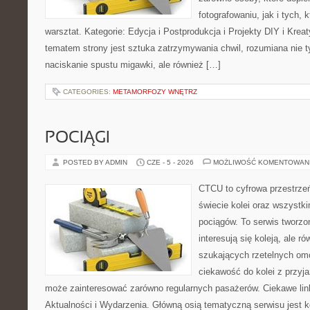
fotografowaniu, jak i tych,
warsztat. Kategorie: Edycja i Postprodukcja i Projekty DIY i Kre
tematem strony jest sztuka zatrzymywania chwil, rozumiana nie 
naciskanie spustu migawki, ale również […]
CATEGORIES:
METAMORFOZY WNĘTRZ
POCIĄGI
POSTED BY ADMIN
CZE - 5 - 2026
MOŻLIWOŚĆ KOMENTOWAN
CTCU to cyfrowa przestrzeń
świecie kolei oraz wszystk
pociągów. To serwis tworzo
interesują się koleją, ale r
szukających rzetelnych om
ciekawość do kolei z przyj
może zainteresować zarówno regularnych pasażerów. Ciekawe link
Aktualności i Wydarzenia. Główną osią tematyczną serwisu jest