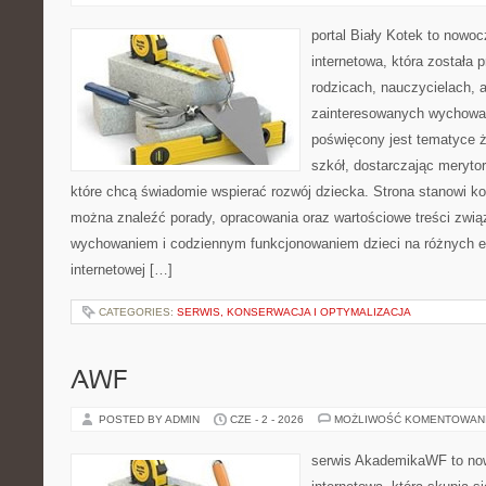
portal Biały Kotek to nowo
internetowa, która została
rodzicach, nauczycielach, 
zainteresowanych wychowan
poświęcony jest tematyce ż
szkół, dostarczając merytor
które chcą świadomie wspierać rozwój dziecka. Strona stanowi k
można znaleźć porady, opracowania oraz wartościowe treści zwią
wychowaniem i codziennym funkcjonowaniem dzieci na różnych et
internetowej […]
CATEGORIES:
SERWIS, KONSERWACJA I OPTYMALIZACJA
AWF
POSTED BY ADMIN
CZE - 2 - 2026
MOŻLIWOŚĆ KOMENTOWAN
serwis AkademikaWF to no