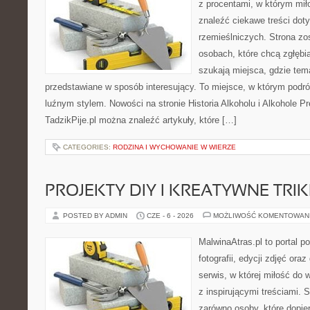
z procentami, w którym mi
znaleźć ciekawe treści dot
rzemieślniczych. Strona zo
osobach, które chcą zgłęb
szukają miejsca, gdzie tem
przedstawiane w sposób interesujący. To miejsce, w którym podr
luźnym stylem. Nowości na stronie Historia Alkoholu i Alkohole P
TadzikPije.pl można znaleźć artykuły, które […]
CATEGORIES:
RODZINA I WYCHOWANIE W WIERZE
PROJEKTY DIY I KREATYWNE TRIK
POSTED BY ADMIN
CZE - 6 - 2026
MOŻLIWOŚĆ KOMENTOWAN
MalwinaAtras.pl to portal 
fotografii, edycji zdjęć ora
serwis, w której miłość do 
z inspirującymi treściami.
zarówno osoby, które dopier