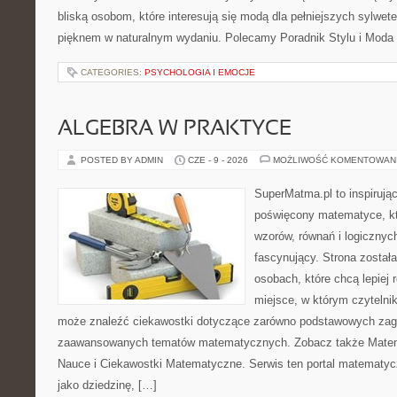
bliską osobom, które interesują się modą dla pełniejszych sylwete
pięknem w naturalnym wydaniu. Polecamy Poradnik Stylu i Moda
CATEGORIES:
PSYCHOLOGIA I EMOCJE
ALGEBRA W PRAKTYCE
POSTED BY ADMIN
CZE - 9 - 2026
MOŻLIWOŚĆ KOMENTOWAN
SuperMatma.pl to inspirując
poświęcony matematyce, któ
wzorów, równań i logicznyc
fascynujący. Strona został
osobach, które chcą lepiej
miejsce, w którym czytelni
może znaleźć ciekawostki dotyczące zarówno podstawowych zagad
zaawansowanych tematów matematycznych. Zobacz także Matema
Nauce i Ciekawostki Matematyczne. Serwis ten portal matematy
jako dziedzinę, […]