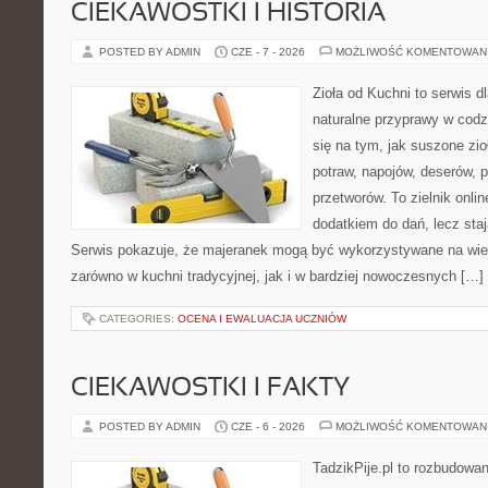
CIEKAWOSTKI I HISTORIA
POSTED BY ADMIN
CZE - 7 - 2026
MOŻLIWOŚĆ KOMENTOWAN
Zioła od Kuchni to serwis d
naturalne przyprawy w codz
się na tym, jak suszone zi
potraw, napojów, deserów,
przetworów. To zielnik onlin
dodatkiem do dań, lecz sta
Serwis pokazuje, że majeranek mogą być wykorzystywane na wie
zarówno w kuchni tradycyjnej, jak i w bardziej nowoczesnych […]
CATEGORIES:
OCENA I EWALUACJA UCZNIÓW
CIEKAWOSTKI I FAKTY
POSTED BY ADMIN
CZE - 6 - 2026
MOŻLIWOŚĆ KOMENTOWAN
TadzikPije.pl to rozbudowa