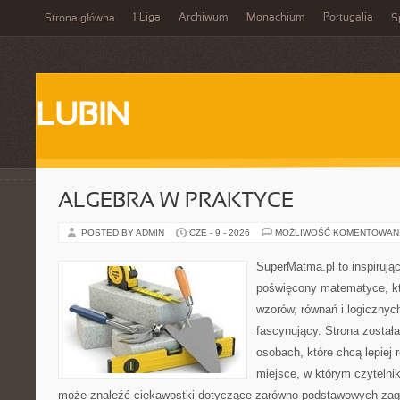
1 Liga
Archiwum
Monachium
Portugalia
Strona główna
S
LUBIN
ALGEBRA W PRAKTYCE
POSTED BY ADMIN
CZE - 9 - 2026
MOŻLIWOŚĆ KOMENTOWAN
SuperMatma.pl to inspirując
poświęcony matematyce, któ
wzorów, równań i logicznyc
fascynujący. Strona został
osobach, które chcą lepiej
miejsce, w którym czytelni
może znaleźć ciekawostki dotyczące zarówno podstawowych zagad