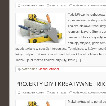
POSTED BY ADMIN
CZE - 6 - 2026
MOŻLIWOŚĆ KOMENTOWAN
TadzikPije.pl to rozbudowa
z procentami, w którym mi
znaleźć ciekawe treści dot
rzemieślniczych. Strona zo
osobach, które chcą zgłęb
szukają miejsca, gdzie tem
przedstawiane w sposób interesujący. To miejsce, w którym podr
luźnym stylem. Nowości na stronie Historia Alkoholu i Alkohole P
TadzikPije.pl można znaleźć artykuły, które […]
CATEGORIES:
NIERUCHOMOŚCI
PROJEKTY DIY I KREATYWNE TRIK
POSTED BY ADMIN
CZE - 6 - 2026
MOŻLIWOŚĆ KOMENTOWAN
MalwinaAtras.pl to portal 