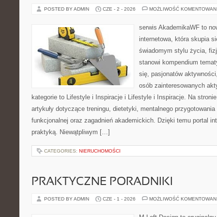
POSTED BY ADMIN
CZE - 2 - 2026
MOŻLIWOŚĆ KOMENTOWAN
serwis AkademikaWF to no
internetowa, która skupia si
świadomym stylu życia, fizj
stanowi kompendium temat
się, pasjonatów aktywności
osób zainteresowanych akt
kategorie to Lifestyle i Inspiracje i Lifestyle i Inspiracje. Na stro
artykuły dotyczące treningu, dietetyki, mentalnego przygotowania
funkcjonalnej oraz zagadnień akademickich. Dzięki temu portal i
praktyką. Niewątpliwym […]
CATEGORIES:
NIERUCHOMOŚCI
PRAKTYCZNE PORADNIKI
POSTED BY ADMIN
CZE - 1 - 2026
MOŻLIWOŚĆ KOMENTOWAN