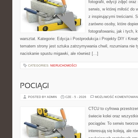
fotografii, edycji zdjęć ora
serwis, w której miłość do 
z inspirującymi treściami.
zarówno osoby, które dopier
fotografowaniu, jak i tych,
warsztat. Kategorie: Edycja i Postprodukcja i Projekty DIY i Kre
tematem strony jest sztuka zatrzymywania chwil, rozumiana nie 
naciskanie spustu migawki, ale również […]
CATEGORIES:
NIERUCHOMOŚCI
POCIĄGI
POSTED BY ADMIN
CZE - 5 - 2026
MOŻLIWOŚĆ KOMENTOWAN
CTCU to cyfrowa przestrzeń
świecie kolei oraz wszystk
pociągów. To serwis tworzo
interesują się koleją, ale r