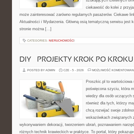
szukających rzetelnych om
ciekawość do kolei z przyj
może zainteresować zarówno regularnych pasażerów. Ciekawe link
Aktualności i Wydarzenia. Główną osią tematyczną serwisu jest
stronie można […]
CATEGORIES:
NIERUCHOMOŚCI
DIY – PROJEKTY KROK PO KROKU
POSTED BY ADMIN
CZE - 5 - 2026
MOŻLIWOŚĆ KOMENTOWAN
Proszkic.pl to wartościowa 
poświęcona szyciu, która 
wiedzy dla osób uczących s
również dla tych, którzy m
chcą rozwijać swoje zdolnoś
wskazówkach związanych z
wykonywaniem dekoracji, tworzeniem ubrań, poznawaniem narzę
różnych technik krawieckich w praktyce. To portal, który pokazuj