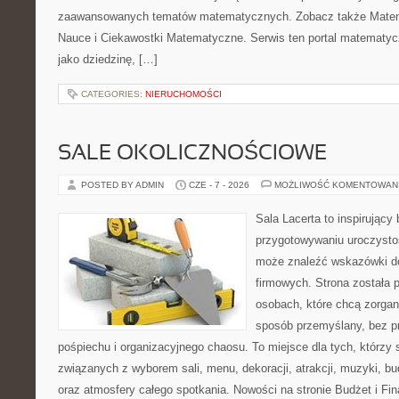
zaawansowanych tematów matematycznych. Zobacz także Matema
Nauce i Ciekawostki Matematyczne. Serwis ten portal matematy
jako dziedzinę, […]
CATEGORIES:
NIERUCHOMOŚCI
SALE OKOLICZNOŚCIOWE
POSTED BY ADMIN
CZE - 7 - 2026
MOŻLIWOŚĆ KOMENTOWAN
Sala Lacerta to inspirujący
przygotowywaniu uroczystoś
może znaleźć wskazówki d
firmowych. Strona została 
osobach, które chcą zorga
sposób przemyślany, bez p
pośpiechu i organizacyjnego chaosu. To miejsce dla tych, którzy
związanych z wyborem sali, menu, dekoracji, atrakcji, muzyki, b
oraz atmosfery całego spotkania. Nowości na stronie Budżet i Fin