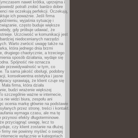
 Tymczasem nawet krótka, uprzejma i
owiedź potrafi zrobić bardzo dobre
ienci nie oczekują perfekcji. Oczekują,
aktuje ich poważnie. Jeśli firma
opóźnieniu, wyjaśnia sytuację i
związanie, często buduje większe
 wtedy, gdy próbuje udawać, że
istnieje. Uczciwość w komunikacji jest
bardziej niedocenianych narzędzi
ych. Warto zwrócić uwagę także na
rka, która jednego dnia brzmi
ie, drugiego chaotycznie, a trzeciego
mienia sposób działania, wydaje się
godna. Spójność nie oznacza
 ale przewidywalność w tym, co
e. Ta sama jakość obsługi, podobny
cji, konsekwentna estetyka i jasne
pracy sprawiają, że klient czuje się
 Mała firma, która działa
nie, budzi wrażenie większej
 To szczególnie ważne w internecie,
a nie widzi biura, zespołu ani
ęc ocenia markę głównie na podstawie
yłanych przez stronę, treści i kontakt.
aufania wymaga czasu, ale ma tę
 przynosi efekty długoterminowe.
e przyciągnąć uwagę, lecz to
yduje, czy klient zostanie na dłużej.
 firmy nie powinny myśleć o swojej
internecie wyłącznie w kategoriach