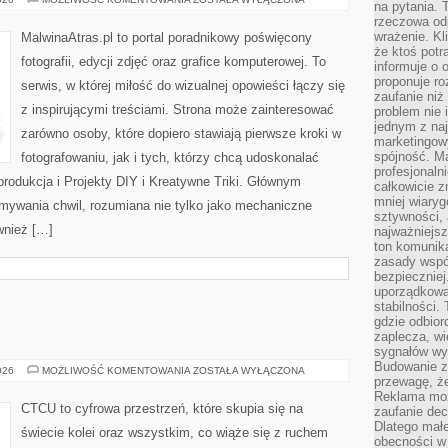
na pytania.
DIY
rzeczowa odp
I
KREATYWNE
wrażenie. Kl
MalwinaAtras.pl to portal poradnikowy poświęcony
TRIKI
że ktoś potr
fotografii, edycji zdjęć oraz grafice komputerowej. To
informuje o 
proponuje ro
serwis, w której miłość do wizualnej opowieści łączy się
zaufanie niż
z inspirującymi treściami. Strona może zainteresować
problem nie 
jednym z naj
zarówno osoby, które dopiero stawiają pierwsze kroki w
marketingow
spójność. Ma
fotografowaniu, jak i tych, którzy chcą udoskonalać
profesjonaln
produkcja i Projekty DIY i Kreatywne Triki. Głównym
całkowicie z
mniej wiary
ymywania chwil, rozumiana nie tylko jako mechaniczne
sztywności,
wnież […]
najważniejsz
ton komunika
zasady współ
bezpieczniej.
uporządkowa
stabilności.
gdzie odbiorc
zaplecza, wi
sygnałów wys
Budowanie z
POCIĄGI
026
MOŻLIWOŚĆ KOMENTOWANIA
ZOSTAŁA WYŁĄCZONA
przewagę, że
Reklama moż
CTCU to cyfrowa przestrzeń, które skupia się na
zaufanie dec
Dlatego małe
świecie kolei oraz wszystkim, co wiąże się z ruchem
obecności w 