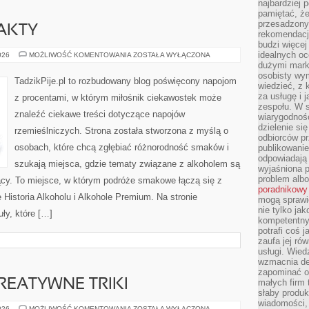
najbardziej 
pamiętać, że
przesadzony
FAKTY
rekomendacj
budzi więcej 
idealnych oc
CIEKAWOSTKI
026
MOŻLIWOŚĆ KOMENTOWANIA
ZOSTAŁA WYŁĄCZONA
I
dużymi mark
FAKTY
osobisty wymi
TadzikPije.pl to rozbudowany blog poświęcony napojom
wiedzieć, z 
za usługę i 
z procentami, w którym miłośnik ciekawostek może
zespołu. W 
znaleźć ciekawe treści dotyczące napojów
wiarygodnoś
dzielenie si
rzemieślniczych. Strona została stworzona z myślą o
odbiorców pr
osobach, które chcą zgłębiać różnorodność smaków i
publikowanie
odpowiadają 
szukają miejsca, gdzie tematy związane z alkoholem są
wyjaśniona 
problem albo
ący. To miejsce, w którym podróże smakowe łączą się z
poradnikowy
 Historia Alkoholu i Alkohole Premium. Na stronie
mogą sprawi
nie tylko ja
ły, które […]
kompetentny 
potrafi coś 
zaufa jej ró
usługi. Wied
wzmacnia de
zapominać o 
KREATYWNE TRIKI
małych firm t
słaby produk
wiadomości,
PROJEKTY
026
MOŻLIWOŚĆ KOMENTOWANIA
ZOSTAŁA WYŁĄCZONA