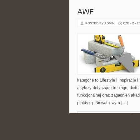
AWF
POSTED BY ADMIN
CZE - 2 - 2
kategorie to Lifestyle i Inspiracje 
artykuły dotyczące treningu, diete
funkcjonalnej oraz zagadnień akad
praktyką. Niewątpliwym […]
CATEGORIES:
NIERUCHOMOŚCI
PRAKTYCZNE PO