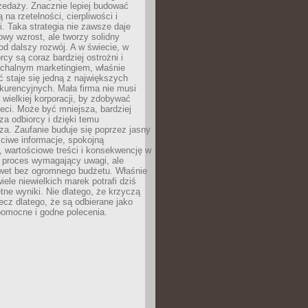
zedaży. Znacznie lepiej budować
ą na rzetelności, cierpliwości i
. Taka strategia nie zawsze daje
wy wzrost, ale tworzy solidny
d dalszy rozwój. A w świecie, w
rcy są coraz bardziej ostrożni i
chalnym marketingiem, właśnie
 staje się jedną z największych
kurencyjnych. Mała firma nie musi
wielkiej korporacji, by zdobywać
ieci. Może być mniejsza, bardziej
sza odbiorcy i dzięki temu
za. Zaufanie buduje się poprzez jasny
ciwe informacje, spokojną
 wartościowe treści i konsekwencję w
o proces wymagający uwagi, ale
wet bez ogromnego budżetu. Właśnie
iele niewielkich marek potrafi dziś
tne wyniki. Nie dlatego, że krzyczą
lecz dlatego, że są odbierane jako
pomocne i godne polecenia.