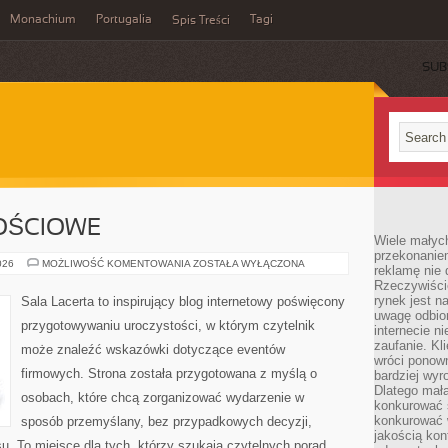
Monachium
Portugalia
Tagi
Spis Treści
SUB
OŚCIOWE
Wiele małych
przekonanie
SALE
026
MOŻLIWOŚĆ KOMENTOWANIA
ZOSTAŁA WYŁĄCZONA
reklamę nie 
OKOLICZNOŚCIOWE
Rzeczywiście
rynek jest 
Sala Lacerta to inspirujący blog internetowy poświęcony
uwagę odbior
przygotowywaniu uroczystości, w którym czytelnik
internecie n
zaufanie. Kli
może znaleźć wskazówki dotyczące eventów
wróci ponown
firmowych. Strona została przygotowana z myślą o
bardziej wyr
Dlatego mała
osobach, które chcą zorganizować wydarzenie w
konkurować s
konkurować 
sposób przemyślany, bez przypadkowych decyzji,
jakością kon
u. To miejsce dla tych, którzy szukają czytelnych porad