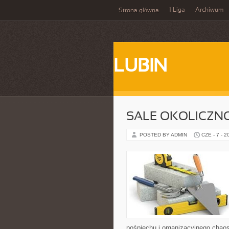
1 Liga
Archiwum
Strona główna
LUBIN
SALE OKOLICZN
POSTED BY ADMIN
CZE - 7 - 2
pośpiechu i organizacyjnego chaos