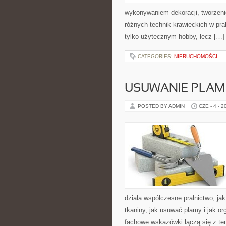
wykonywaniem dekoracji, tworzen
różnych technik krawieckich w pra
tylko użytecznym hobby, lecz […]
CATEGORIES:
NIERUCHOMOŚCI
USUWANIE PLAM
POSTED BY ADMIN
CZE - 4 - 2
działa współczesne pralnictwo, jak
tkaniny, jak usuwać plamy i jak o
fachowe wskazówki łączą się z tem