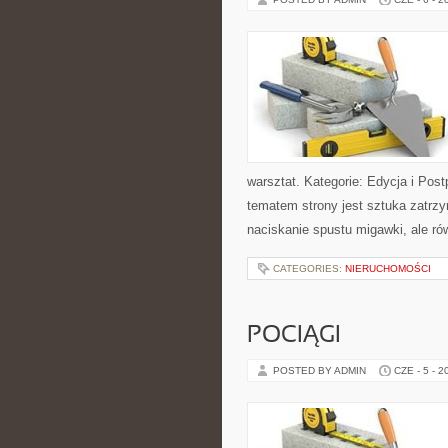
warsztat. Kategorie: Edycja i Post
tematem strony jest sztuka zatrz
naciskanie spustu migawki, ale ró
CATEGORIES:
NIERUCHOMOŚCI
POCIĄGI
POSTED BY ADMIN
CZE - 5 - 2