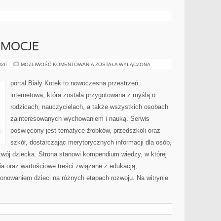
EMOCJE
PSYCHOLOGIA
026
MOŻLIWOŚĆ KOMENTOWANIA
ZOSTAŁA WYŁĄCZONA
I
EMOCJE
portal Biały Kotek to nowoczesna przestrzeń
internetowa, która została przygotowana z myślą o
rodzicach, nauczycielach, a także wszystkich osobach
zainteresowanych wychowaniem i nauką. Serwis
poświęcony jest tematyce żłobków, przedszkoli oraz
szkół, dostarczając merytorycznych informacji dla osób,
zwój dziecka. Strona stanowi kompendium wiedzy, w której
a oraz wartościowe treści związane z edukacją,
nowaniem dzieci na różnych etapach rozwoju. Na witrynie