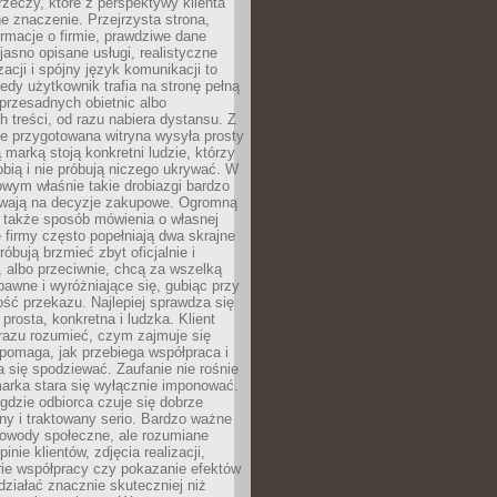
rzeczy, które z perspektywy klienta
 znaczenie. Przejrzysta strona,
ormacje o firmie, prawdziwe dane
jasno opisane usługi, realistyczne
zacji i spójny język komunikacji to
edy użytkownik trafia na stronę pełną
 przesadnych obietnic albo
 treści, od razu nabiera dystansu. Z
ie przygotowana witryna wysyła prosty
ą marką stoją konkretni ludzie, którzy
obią i nie próbują niczego ukrywać. W
owym właśnie takie drobiazgi bardzo
wają na decyzje zakupowe. Ogromną
 także sposób mówienia o własnej
e firmy często popełniają dwa skrajne
róbują brzmieć zbyt oficjalnie i
 albo przeciwnie, chcą za wszelką
awne i wyróżniające się, gubiąc przy
ść przekazu. Najlepiej sprawdza się
prosta, konkretna i ludzka. Klient
razu rozumieć, czym zajmuje się
pomaga, jak przebiega współpraca i
się spodziewać. Zaufanie nie rośnie
arka stara się wyłącznie imponować.
gdzie odbiorca czuje się dobrze
y i traktowany serio. Bardzo ważne
dowody społeczne, ale rozumiane
inie klientów, zdjęcia realizacji,
orie współpracy czy pokazanie efektów
ziałać znacznie skuteczniej niż