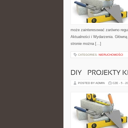
może zainteresować zarówno regul
Aktualności i Wydarzenia. Główną
stronie można […]
CATEGORIES:
NIERUCHOMOŚCI
DIY – PROJEKTY
POSTED BY ADMIN
CZE - 5 - 2