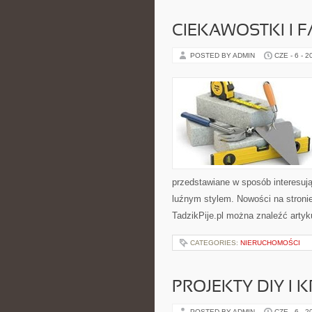
CIEKAWOSTKI I 
POSTED BY ADMIN
CZE - 6 - 2
przedstawiane w sposób interesuj
luźnym stylem. Nowości na stronie
TadzikPije.pl można znaleźć artyku
CATEGORIES:
NIERUCHOMOŚCI
PROJEKTY DIY I 
POSTED BY ADMIN
CZE - 6 - 2