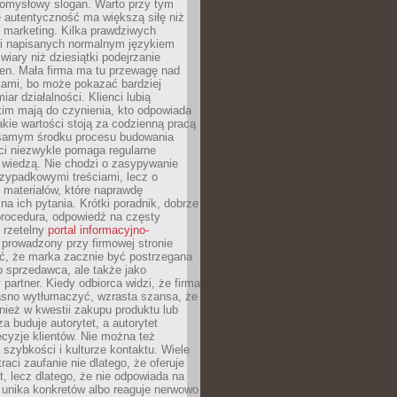
pomysłowy slogan. Warto przy tym
 autentyczność ma większą siłę niż
 marketing. Kilka prawdziwych
i napisanych normalnym językiem
wiary niż dziesiątki podejrzanie
en. Mała firma ma tu przewagę nad
ami, bo może pokazać bardziej
ar działalności. Klienci lubią
kim mają do czynienia, kto odpowiada
jakie wartości stoją za codzienną pracą
samym środku procesu budowania
ci niezwykle pomaga regularne
ę wiedzą. Nie chodzi o zasypywanie
zypadkowymi treściami, lecz o
 materiałów, które naprawdę
na ich pytania. Krótki poradnik, dobrze
procedura, odpowiedź na częsty
 rzetelny
portal informacyjno-
prowadzony przy firmowej stronie
ć, że marka zacznie być postrzegana
ko sprzedawca, ale także jako
partner. Kiedy odbiorca widzi, że firma
jasno wytłumaczyć, wzrasta szansa, że
wnież w kwestii zakupu produktu lub
za buduje autorytet, a autorytet
cyzje klientów. Nie można też
szybkości i kulturze kontaktu. Wiele
raci zaufanie nie dlatego, że oferuje
t, lecz dlatego, że nie odpowiada na
 unika konkretów albo reaguje nerwowo