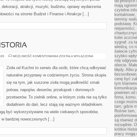
od prostych 
mają ogromne
dekoracji, atrakcji, muzyki, budżetu, oprawy wydarzenia
czytelne inf
Nowości na stronie Budżet i Finanse i Atrakcje […]
kontaktowe, 
terminy reali
podstawy. Ki
niejasności,
chaotycznych
kolei uczciw
sygnał: za t
ISTORIA
wiedzą, co r
świecie cyfr
szybko wpły
CIEKAWOSTKI
026
MOŻLIWOŚĆ KOMENTOWANIA
ZOSTAŁA WYŁĄCZONA
I
rolę odgrywa
HISTORIA
ofercie. Mał
Zioła od Kuchni to serwis dla osób, które chcą odkrywać
błędy. Albo p
bezosobowo,
naturalne przyprawy w codziennym życiu. Strona skupia
cenę być zab
się na tym, jak suszone zioła mogą podkreślić smak
tym klarowno
komunikacja 
potraw, napojów, deserów, przekąsek i domowych
powinien od 
przetworów. To zielnik online, w którym zioła nie są tylko
firma, komu 
czego można 
dodatkiem do dań, lecz stają się ważnym składnikiem.
tam, gdzie m
Rośnie tam, 
ogą być wykorzystywane na wiele ciekawych sposobów,
poinformowan
 i w bardziej nowoczesnych […]
są również 
rozsądnie. Op
krótkie hist
pracy mogą d