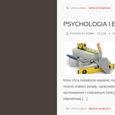
CATEGORIES:
NIERUCHOMOŚCI
PSYCHOLOGIA I 
POSTED BY ADMIN
CZE - 3 - 2
które chcą świadomie wspierać ro
można znaleźć porady, opracowani
wychowaniem i codziennym funkcjo
internetowej […]
CATEGORIES:
NIERUCHOMOŚCI