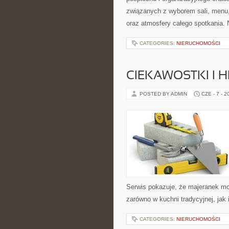
związanych z wyborem sali, menu, 
oraz atmosfery całego spotkania. 
CATEGORIES:
NIERUCHOMOŚCI
CIEKAWOSTKI I H
POSTED BY ADMIN
CZE - 7 - 2
Serwis pokazuje, że majeranek m
zarówno w kuchni tradycyjnej, jak
CATEGORIES:
NIERUCHOMOŚCI