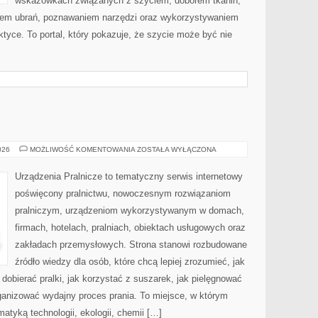
wskazówkach związanych z szyciem, doborem tkanin,
iem ubrań, poznawaniem narzędzi oraz wykorzystywaniem
ktyce. To portal, który pokazuje, że szycie może być nie
USUWANIE
026
MOŻLIWOŚĆ KOMENTOWANIA
ZOSTAŁA WYŁĄCZONA
PLAM
Urządzenia Pralnicze to tematyczny serwis internetowy
poświęcony pralnictwu, nowoczesnym rozwiązaniom
pralniczym, urządzeniom wykorzystywanym w domach,
firmach, hotelach, pralniach, obiektach usługowych oraz
zakładach przemysłowych. Strona stanowi rozbudowane
źródło wiedzy dla osób, które chcą lepiej zrozumieć, jak
 dobierać pralki, jak korzystać z suszarek, jak pielęgnować
rganizować wydajny proces prania. To miejsce, w którym
atyką technologii, ekologii, chemii […]