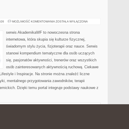
AWF
026
MOŻLIWOŚĆ KOMENTOWANIA
ZOSTAŁA WYŁĄCZONA
serwis AkademikaWF to nowoczesna strona
internetowa, która skupia się kulturze fizycznej,
świadomym stylu życia, fizjoterapii oraz nauce. Serwis
stanowi kompendium tematyczne dla osób uczących
się, pasjonatów aktywności, trenerów oraz wszystkich
osób zainteresowanych aktywnością ruchową. Ciekawe
i Lifestyle i Inspiracje. Na stronie można znaleźć liczne
tyki, mentalnego przygotowania zawodników, terapii
emickich. Dzięki temu portal integruje podstawy naukowe z
RADNIKI