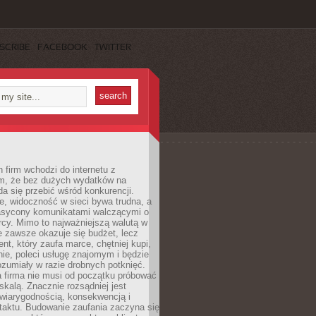
SCRIBE
FACEBOOK
TWITTER
 firm wchodzi do internetu z
m, że bez dużych wydatków na
da się przebić wśród konkurencji.
, widoczność w sieci bywa trudna, a
nasycony komunikatami walczącymi o
cy. Mimo to najważniejszą walutą w
ie zawsze okazuje się budżet, lecz
ent, który zaufa marce, chętniej kupi,
ie, poleci usługę znajomym i będzie
ozumiały w razie drobnych potknięć.
 firma nie musi od początku próbować
kalą. Znacznie rozsądniej jest
wiarygodnością, konsekwencją i
taktu. Budowanie zaufania zaczyna się