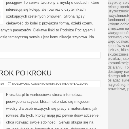
pociągów. To serwis tworzony z myślą o osobach, które
szybkiej spr
relację opart
interesują się koleją, ale również o czytelnikach
użyteczności
natychmiasto
szukających rzetelnych omówień. Strona łączy
fundament po
ciekawość do kolei z przyjazną formą, dzięki czemu
którym odbio
zmęczeni na
arnych pasażerów. Ciekawe linki to Podróże Pociągiem i
wiarygodność
 osią tematyczną serwisu jest komunikacja szynowa. Na
przewag kon
więc udawać 
klientów w s
ludzka, bliż
skuteczniejs
przekaz, ucz
komunikację,
działaniu. T
dostępny na
 KROK PO KROKU
dlatego tak w
osiągać świe
DIY
026
MOŻLIWOŚĆ KOMENTOWANIA
ZOSTAŁA WYŁĄCZONA
najgłośniej, 
–
prawdziwe, 
PROJEKTY
KROK
Proszkic.pl to wartościowa strona internetowa
PO
KROKU
poświęcona szyciu, która może stać się miejscem
wiedzy dla osób uczących się pracy z materiałami, jak
również dla tych, którzy mają już pewne doświadczenie i
chcą rozwijać swoje zdolności. Serwis skupia się na