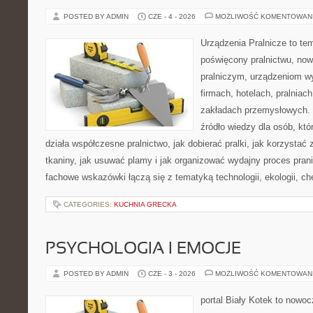
POSTED BY ADMIN
CZE - 4 - 2026
MOŻLIWOŚĆ KOMENTOWAN
Urządzenia Pralnicze to te
poświęcony pralnictwu, n
pralniczym, urządzeniom 
firmach, hotelach, pralniac
zakładach przemysłowych. 
źródło wiedzy dla osób, któ
działa współczesne pralnictwo, jak dobierać pralki, jak korzystać
tkaniny, jak usuwać plamy i jak organizować wydajny proces pran
fachowe wskazówki łączą się z tematyką technologii, ekologii, ch
CATEGORIES:
KUCHNIA GRECKA
PSYCHOLOGIA I EMOCJE
POSTED BY ADMIN
CZE - 3 - 2026
MOŻLIWOŚĆ KOMENTOWAN
portal Biały Kotek to nowo