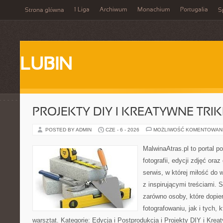
1 Liga
Archiwum
Monachium
Portugalia
Strona główna
S
LUBIN
PROJEKTY DIY I KREATYWNE TRIK
POSTED BY ADMIN
CZE - 6 - 2026
MOŻLIWOŚĆ KOMENTOWAN
MalwinaAtras.pl to portal 
fotografii, edycji zdjęć ora
serwis, w której miłość do 
z inspirującymi treściami.
zarówno osoby, które dopier
fotografowaniu, jak i tych,
warsztat. Kategorie: Edycja i Postprodukcja i Projekty DIY i Kre