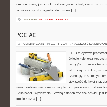
tematem strony jest sztuka zatrzymywania chwil, rozumiana nie 
naciskanie spustu migawki, ale również […]
CATEGORIES:
METAMORFOZY WNĘTRZ
POCIĄGI
POSTED BY ADMIN
CZE - 5 - 2026
MOŻLIWOŚĆ KOMENTOWAN
CTCU to cyfrowa przestrzeń
świecie kolei oraz wszystk
pociągów. To serwis tworzo
interesują się koleją, ale r
szukających rzetelnych om
ciekawość do kolei z przyj
może zainteresować zarówno regularnych pasażerów. Ciekawe link
Aktualności i Wydarzenia. Główną osią tematyczną serwisu jest
stronie można […]