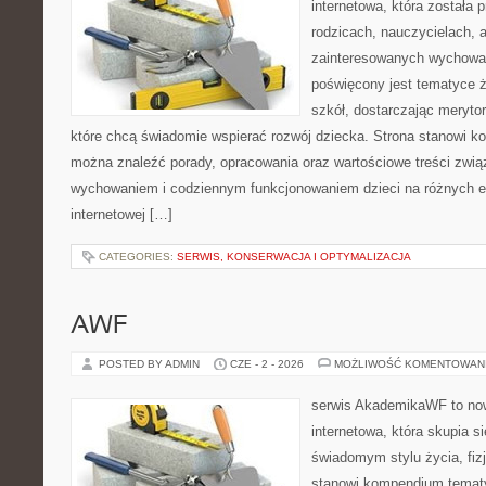
internetowa, która została
rodzicach, nauczycielach, 
zainteresowanych wychowan
poświęcony jest tematyce ż
szkół, dostarczając merytor
które chcą świadomie wspierać rozwój dziecka. Strona stanowi k
można znaleźć porady, opracowania oraz wartościowe treści zwią
wychowaniem i codziennym funkcjonowaniem dzieci na różnych et
internetowej […]
CATEGORIES:
SERWIS, KONSERWACJA I OPTYMALIZACJA
AWF
POSTED BY ADMIN
CZE - 2 - 2026
MOŻLIWOŚĆ KOMENTOWAN
serwis AkademikaWF to no
internetowa, która skupia si
świadomym stylu życia, fizj
stanowi kompendium temat