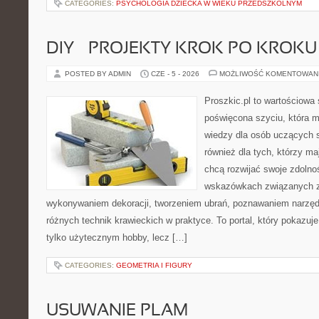
CATEGORIES:
PSYCHOLOGIA DZIECKA W WIEKU PRZEDSZKOLNYM
DIY – PROJEKTY KROK PO KROKU
POSTED BY ADMIN
CZE - 5 - 2026
MOŻLIWOŚĆ KOMENTOWAN
Proszkic.pl to wartościowa 
poświęcona szyciu, która 
wiedzy dla osób uczących s
również dla tych, którzy m
chcą rozwijać swoje zdolnoś
wskazówkach związanych z
wykonywaniem dekoracji, tworzeniem ubrań, poznawaniem narzę
różnych technik krawieckich w praktyce. To portal, który pokazuj
tylko użytecznym hobby, lecz […]
CATEGORIES:
GEOMETRIA I FIGURY
USUWANIE PLAM