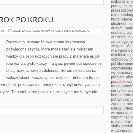
najbardziej 
pamiętać, że
przesadzony
rekomendacj
budzi więcej 
 KROK PO KROKU
idealnych oc
dużymi mark
DIY
026
MOŻLIWOŚĆ KOMENTOWANIA
ZOSTAŁA WYŁĄCZONA
osobisty wymi
–
wiedzieć, z 
PROJEKTY
KROK
za usługę i 
Proszkic.pl to wartościowa strona internetowa
PO
zespołu. W 
KROKU
poświęcona szyciu, która może stać się miejscem
wiarygodnoś
dzielenie si
wiedzy dla osób uczących się pracy z materiałami, jak
odbiorców pr
również dla tych, którzy mają już pewne doświadczenie i
publikowanie
odpowiadają 
chcą rozwijać swoje zdolności. Serwis skupia się na
wyjaśniona 
problem albo
wskazówkach związanych z szyciem, doborem tkanin,
poradnikowy
iem ubrań, poznawaniem narzędzi oraz wykorzystywaniem
mogą sprawi
nie tylko ja
ktyce. To portal, który pokazuje, że szycie może być nie
kompetentny 
potrafi coś 
zaufa jej ró
usługi. Wied
wzmacnia de
zapominać o 
małych firm t
słaby produk
wiadomości,