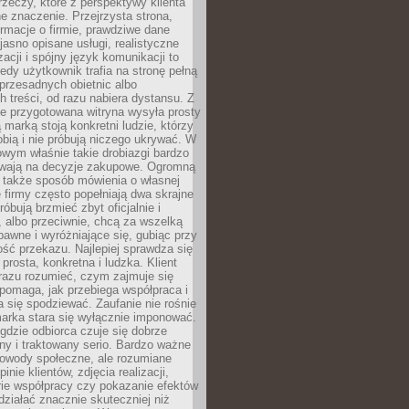
rzeczy, które z perspektywy klienta
 znaczenie. Przejrzysta strona,
ormacje o firmie, prawdziwe dane
jasno opisane usługi, realistyczne
zacji i spójny język komunikacji to
edy użytkownik trafia na stronę pełną
 przesadnych obietnic albo
 treści, od razu nabiera dystansu. Z
ie przygotowana witryna wysyła prosty
ą marką stoją konkretni ludzie, którzy
obią i nie próbują niczego ukrywać. W
owym właśnie takie drobiazgi bardzo
wają na decyzje zakupowe. Ogromną
 także sposób mówienia o własnej
e firmy często popełniają dwa skrajne
róbują brzmieć zbyt oficjalnie i
 albo przeciwnie, chcą za wszelką
awne i wyróżniające się, gubiąc przy
ść przekazu. Najlepiej sprawdza się
prosta, konkretna i ludzka. Klient
razu rozumieć, czym zajmuje się
pomaga, jak przebiega współpraca i
się spodziewać. Zaufanie nie rośnie
arka stara się wyłącznie imponować.
gdzie odbiorca czuje się dobrze
y i traktowany serio. Bardzo ważne
dowody społeczne, ale rozumiane
inie klientów, zdjęcia realizacji,
orie współpracy czy pokazanie efektów
ziałać znacznie skuteczniej niż