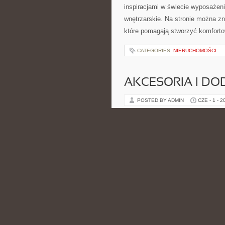
inspiracjami w świecie wyposażenia
wnętrzarskie. Na stronie można zn
które pomagają stworzyć komforto
CATEGORIES:
NIERUCHOMOŚCI
AKCESORIA I DO
POSTED BY ADMIN
CZE - 1 - 2
także różnego rodzaju dodatków sp
może znaleźć inspiracje, które 
uprawiania sportu. Polecam Leginsy