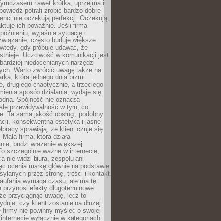
 Tymczasem nawet krótka, uprzejma i
owiedź potrafi zrobić bardzo dobre
ienci nie oczekują perfekcji. Oczekują,
aktuje ich poważnie. Jeśli firma
opóźnieniu, wyjaśnia sytuację i
związanie, często buduje większe
 wtedy, gdy próbuje udawać, że
istnieje. Uczciwość w komunikacji jest
bardziej niedocenianych narzędzi
ych. Warto zwrócić uwagę także na
rka, która jednego dnia brzmi
ie, drugiego chaotycznie, a trzeciego
mienia sposób działania, wydaje się
godna. Spójność nie oznacza
 ale przewidywalność w tym, co
e. Ta sama jakość obsługi, podobny
cji, konsekwentna estetyka i jasne
pracy sprawiają, że klient czuje się
 Mała firma, która działa
nie, budzi wrażenie większej
 To szczególnie ważne w internecie,
a nie widzi biura, zespołu ani
ęc ocenia markę głównie na podstawie
yłanych przez stronę, treści i kontakt.
aufania wymaga czasu, ale ma tę
 przynosi efekty długoterminowe.
e przyciągnąć uwagę, lecz to
yduje, czy klient zostanie na dłużej.
 firmy nie powinny myśleć o swojej
internecie wyłącznie w kategoriach