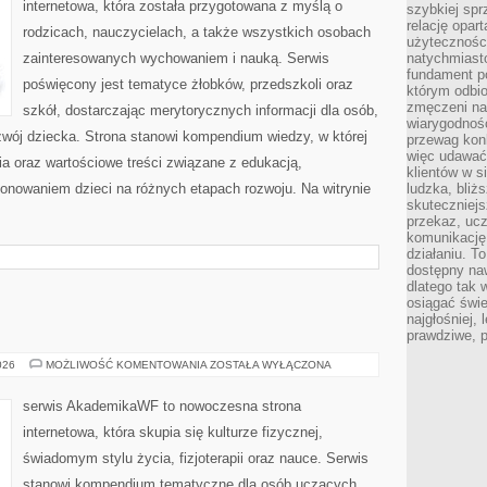
internetowa, która została przygotowana z myślą o
szybkiej spr
relację opart
rodzicach, nauczycielach, a także wszystkich osobach
użyteczności
zainteresowanych wychowaniem i nauką. Serwis
natychmiasto
fundament po
poświęcony jest tematyce żłobków, przedszkoli oraz
którym odbio
zmęczeni na
szkół, dostarczając merytorycznych informacji dla osób,
wiarygodność
zwój dziecka. Strona stanowi kompendium wiedzy, w której
przewag kon
więc udawać 
a oraz wartościowe treści związane z edukacją,
klientów w s
nowaniem dzieci na różnych etapach rozwoju. Na witrynie
ludzka, bliż
skuteczniejs
przekaz, ucz
komunikację,
działaniu. T
dostępny na
dlatego tak w
osiągać świe
najgłośniej, 
prawdziwe, 
AWF
026
MOŻLIWOŚĆ KOMENTOWANIA
ZOSTAŁA WYŁĄCZONA
serwis AkademikaWF to nowoczesna strona
internetowa, która skupia się kulturze fizycznej,
świadomym stylu życia, fizjoterapii oraz nauce. Serwis
stanowi kompendium tematyczne dla osób uczących