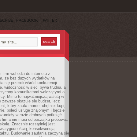
SCRIBE
FACEBOOK
TWITTER
 firm wchodzi do internetu z
m, że bez dużych wydatków na
da się przebić wśród konkurencji.
, widoczność w sieci bywa trudna, a
nasycony komunikatami walczącymi o
cy. Mimo to najważniejszą walutą w
ie zawsze okazuje się budżet, lecz
ent, który zaufa marce, chętniej kupi,
ie, poleci usługę znajomym i będzie
ozumiały w razie drobnych potknięć.
 firma nie musi od początku próbować
kalą. Znacznie rozsądniej jest
wiarygodnością, konsekwencją i
taktu. Budowanie zaufania zaczyna się