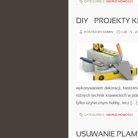
CATEGORIES:
NIERUCHOMOŚCI
DIY – PROJEKTY
POSTED BY ADMIN
CZE - 5 - 2
wykonywaniem dekoracji, tworzen
różnych technik krawieckich w pra
tylko użytecznym hobby, lecz […]
CATEGORIES:
NIERUCHOMOŚCI
USUWANIE PLAM