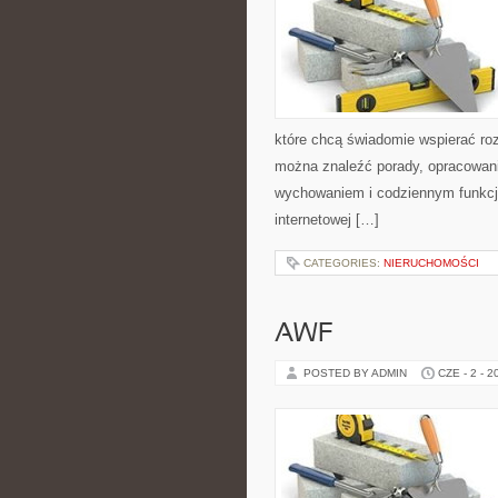
które chcą świadomie wspierać ro
można znaleźć porady, opracowani
wychowaniem i codziennym funkcjo
internetowej […]
CATEGORIES:
NIERUCHOMOŚCI
AWF
POSTED BY ADMIN
CZE - 2 - 2