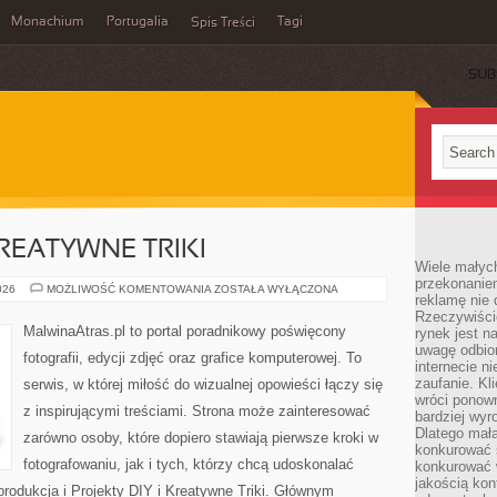
Monachium
Portugalia
Tagi
Spis Treści
SUB
KREATYWNE TRIKI
Wiele małych
przekonanie
PROJEKTY
026
MOŻLIWOŚĆ KOMENTOWANIA
ZOSTAŁA WYŁĄCZONA
reklamę nie 
DIY
I
Rzeczywiście
KREATYWNE
MalwinaAtras.pl to portal poradnikowy poświęcony
rynek jest 
TRIKI
uwagę odbior
fotografii, edycji zdjęć oraz grafice komputerowej. To
internecie n
zaufanie. Kli
serwis, w której miłość do wizualnej opowieści łączy się
wróci ponown
z inspirującymi treściami. Strona może zainteresować
bardziej wyr
Dlatego mała
zarówno osoby, które dopiero stawiają pierwsze kroki w
konkurować s
fotografowaniu, jak i tych, którzy chcą udoskonalać
konkurować 
jakością kon
produkcja i Projekty DIY i Kreatywne Triki. Głównym