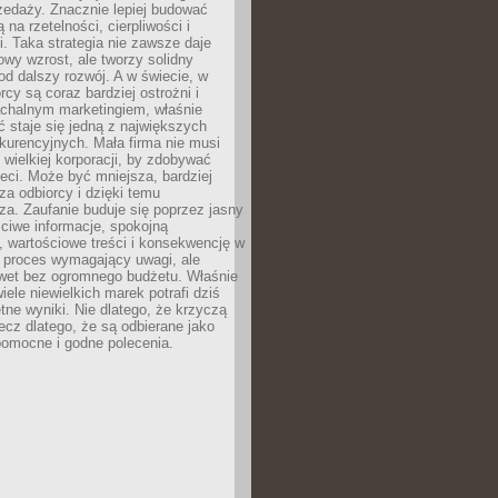
zedaży. Znacznie lepiej budować
ą na rzetelności, cierpliwości i
. Taka strategia nie zawsze daje
wy wzrost, ale tworzy solidny
d dalszy rozwój. A w świecie, w
rcy są coraz bardziej ostrożni i
chalnym marketingiem, właśnie
 staje się jedną z największych
kurencyjnych. Mała firma nie musi
wielkiej korporacji, by zdobywać
ieci. Może być mniejsza, bardziej
sza odbiorcy i dzięki temu
za. Zaufanie buduje się poprzez jasny
ciwe informacje, spokojną
 wartościowe treści i konsekwencję w
o proces wymagający uwagi, ale
wet bez ogromnego budżetu. Właśnie
iele niewielkich marek potrafi dziś
tne wyniki. Nie dlatego, że krzyczą
lecz dlatego, że są odbierane jako
pomocne i godne polecenia.