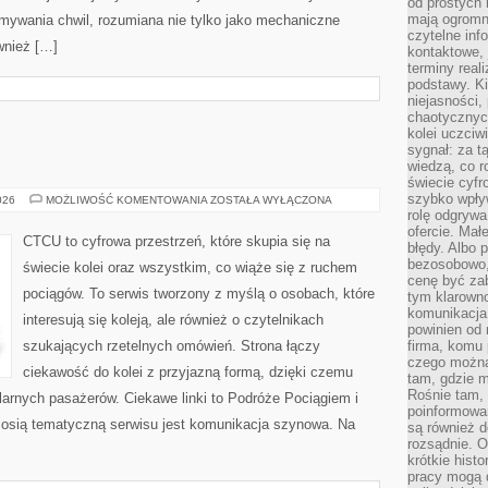
od prostych 
mają ogromne
ymywania chwil, rozumiana nie tylko jako mechaniczne
czytelne inf
wnież […]
kontaktowe, 
terminy reali
podstawy. Ki
niejasności,
chaotycznych
kolei uczciw
sygnał: za t
wiedzą, co r
świecie cyfr
szybko wpły
POCIĄGI
026
MOŻLIWOŚĆ KOMENTOWANIA
ZOSTAŁA WYŁĄCZONA
rolę odgrywa
ofercie. Mał
CTCU to cyfrowa przestrzeń, które skupia się na
błędy. Albo p
bezosobowo,
świecie kolei oraz wszystkim, co wiąże się z ruchem
cenę być zab
pociągów. To serwis tworzony z myślą o osobach, które
tym klarowno
komunikacja 
interesują się koleją, ale również o czytelnikach
powinien od 
szukających rzetelnych omówień. Strona łączy
firma, komu 
czego można 
ciekawość do kolei z przyjazną formą, dzięki czemu
tam, gdzie m
Rośnie tam, 
arnych pasażerów. Ciekawe linki to Podróże Pociągiem i
poinformowan
 osią tematyczną serwisu jest komunikacja szynowa. Na
są również 
rozsądnie. Op
krótkie hist
pracy mogą d