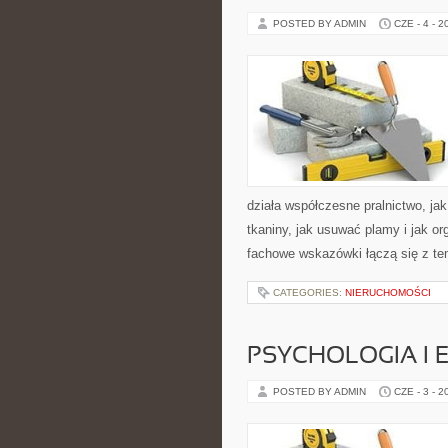
POSTED BY ADMIN
CZE - 4 - 2
działa współczesne pralnictwo, jak
tkaniny, jak usuwać plamy i jak o
fachowe wskazówki łączą się z tem
CATEGORIES:
NIERUCHOMOŚCI
PSYCHOLOGIA I 
POSTED BY ADMIN
CZE - 3 - 2