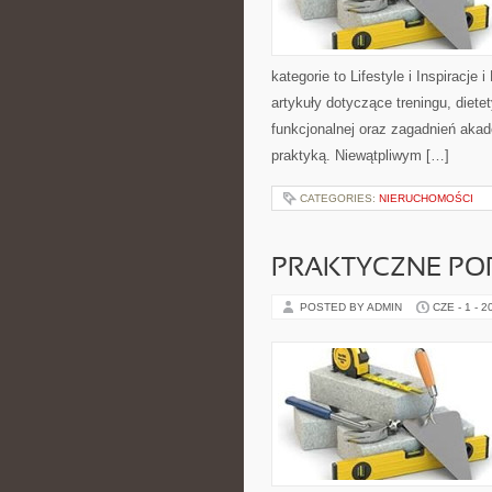
kategorie to Lifestyle i Inspiracje 
artykuły dotyczące treningu, diete
funkcjonalnej oraz zagadnień akad
praktyką. Niewątpliwym […]
CATEGORIES:
NIERUCHOMOŚCI
PRAKTYCZNE PO
POSTED BY ADMIN
CZE - 1 - 2