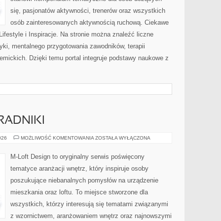
się, pasjonatów aktywności, trenerów oraz wszystkich
osób zainteresowanych aktywnością ruchową. Ciekawe
i Lifestyle i Inspiracje. Na stronie można znaleźć liczne
tyki, mentalnego przygotowania zawodników, terapii
emickich. Dzięki temu portal integruje podstawy naukowe z
RADNIKI
PRAKTYCZNE
026
MOŻLIWOŚĆ KOMENTOWANIA
ZOSTAŁA WYŁĄCZONA
PORADNIKI
M-Loft Design to oryginalny serwis poświęcony
tematyce aranżacji wnętrz, który inspiruje osoby
poszukujące niebanalnych pomysłów na urządzenie
mieszkania oraz loftu. To miejsce stworzone dla
wszystkich, którzy interesują się tematami związanymi
z wzornictwem, aranżowaniem wnętrz oraz najnowszymi