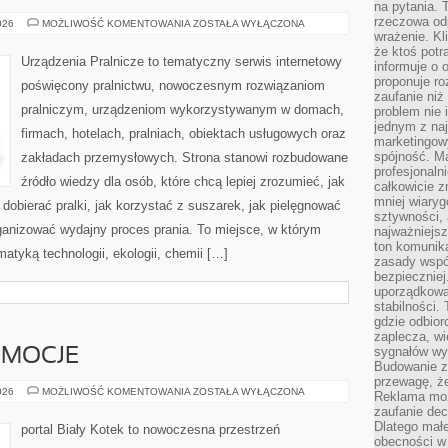
na pytania.
rzeczowa odp
USUWANIE
026
MOŻLIWOŚĆ KOMENTOWANIA
ZOSTAŁA WYŁĄCZONA
PLAM
wrażenie. Kl
że ktoś potr
Urządzenia Pralnicze to tematyczny serwis internetowy
informuje o 
proponuje ro
poświęcony pralnictwu, nowoczesnym rozwiązaniom
zaufanie niż
pralniczym, urządzeniom wykorzystywanym w domach,
problem nie 
jednym z naj
firmach, hotelach, pralniach, obiektach usługowych oraz
marketingow
spójność. Ma
zakładach przemysłowych. Strona stanowi rozbudowane
profesjonaln
źródło wiedzy dla osób, które chcą lepiej zrozumieć, jak
całkowicie z
mniej wiary
 dobierać pralki, jak korzystać z suszarek, jak pielęgnować
sztywności,
rganizować wydajny proces prania. To miejsce, w którym
najważniejsz
ton komunika
atyką technologii, ekologii, chemii […]
zasady współ
bezpieczniej.
uporządkowa
stabilności.
gdzie odbiorc
zaplecza, wi
sygnałów wys
EMOCJE
Budowanie z
przewagę, że
PSYCHOLOGIA
026
MOŻLIWOŚĆ KOMENTOWANIA
ZOSTAŁA WYŁĄCZONA
Reklama moż
I
zaufanie dec
EMOCJE
Dlatego małe
portal Biały Kotek to nowoczesna przestrzeń
obecności w 