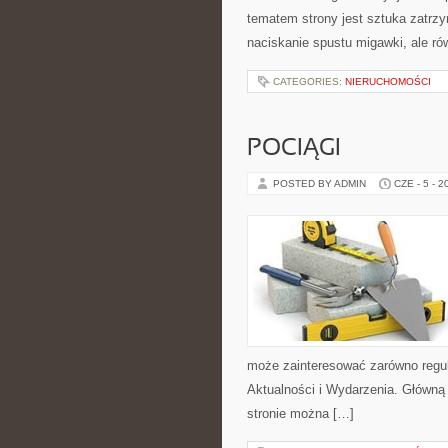
tematem strony jest sztuka zatrz
naciskanie spustu migawki, ale ró
CATEGORIES:
NIERUCHOMOŚCI
POCIĄGI
POSTED BY ADMIN
CZE - 5 - 2
może zainteresować zarówno regul
Aktualności i Wydarzenia. Główną
stronie można […]