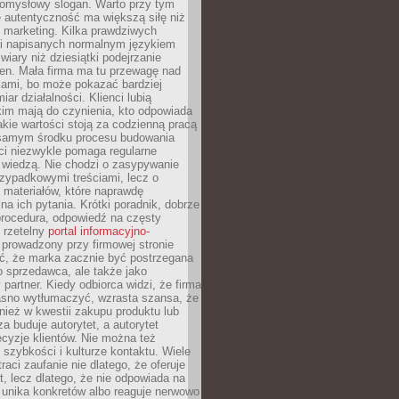
pomysłowy slogan. Warto przy tym
 autentyczność ma większą siłę niż
 marketing. Kilka prawdziwych
i napisanych normalnym językiem
wiary niż dziesiątki podejrzanie
en. Mała firma ma tu przewagę nad
ami, bo może pokazać bardziej
ar działalności. Klienci lubią
kim mają do czynienia, kto odpowiada
jakie wartości stoją za codzienną pracą
samym środku procesu budowania
ci niezwykle pomaga regularne
ę wiedzą. Nie chodzi o zasypywanie
zypadkowymi treściami, lecz o
 materiałów, które naprawdę
na ich pytania. Krótki poradnik, dobrze
procedura, odpowiedź na częsty
 rzetelny
portal informacyjno-
prowadzony przy firmowej stronie
ć, że marka zacznie być postrzegana
ko sprzedawca, ale także jako
partner. Kiedy odbiorca widzi, że firma
jasno wytłumaczyć, wzrasta szansa, że
wnież w kwestii zakupu produktu lub
za buduje autorytet, a autorytet
cyzje klientów. Nie można też
szybkości i kulturze kontaktu. Wiele
raci zaufanie nie dlatego, że oferuje
t, lecz dlatego, że nie odpowiada na
 unika konkretów albo reaguje nerwowo