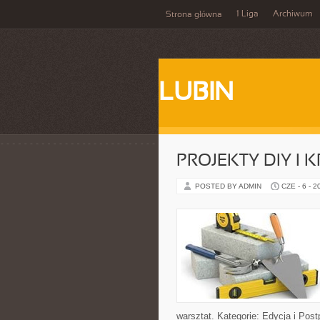
1 Liga
Archiwum
Strona główna
LUBIN
PROJEKTY DIY I 
POSTED BY ADMIN
CZE - 6 - 2
warsztat. Kategorie: Edycja i Post