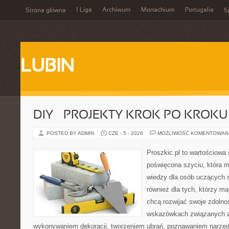
1 Liga
Archiwum
Monachium
Portugalia
Strona główna
S
LUBIN
DIY – PROJEKTY KROK PO KROKU
POSTED BY ADMIN
CZE - 5 - 2026
MOŻLIWOŚĆ KOMENTOWAN
Proszkic.pl to wartościowa 
poświęcona szyciu, która 
wiedzy dla osób uczących s
również dla tych, którzy m
chcą rozwijać swoje zdolnoś
wskazówkach związanych z
wykonywaniem dekoracji, tworzeniem ubrań, poznawaniem narzę