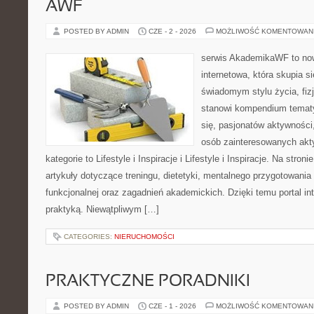
AWF
POSTED BY ADMIN
CZE - 2 - 2026
MOŻLIWOŚĆ KOMENTOWAN
serwis AkademikaWF to no
internetowa, która skupia si
świadomym stylu życia, fizj
stanowi kompendium temat
się, pasjonatów aktywności
osób zainteresowanych akt
kategorie to Lifestyle i Inspiracje i Lifestyle i Inspiracje. Na stro
artykuły dotyczące treningu, dietetyki, mentalnego przygotowania
funkcjonalnej oraz zagadnień akademickich. Dzięki temu portal i
praktyką. Niewątpliwym […]
CATEGORIES:
NIERUCHOMOŚCI
PRAKTYCZNE PORADNIKI
POSTED BY ADMIN
CZE - 1 - 2026
MOŻLIWOŚĆ KOMENTOWAN