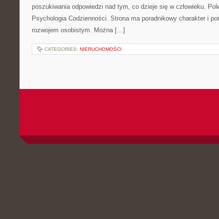
poszukiwania odpowiedzi nad tym, co dzieje się w człowieku. Po
Psychologia Codzienności. Strona ma poradnikowy charakter i po
rozwojem osobistym. Można […]
CATEGORIES:
NIERUCHOMOŚCI