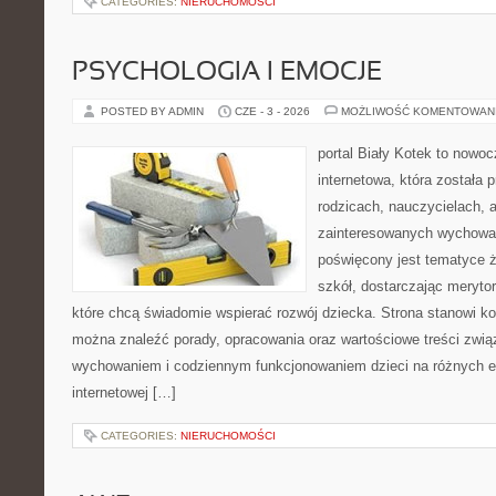
CATEGORIES:
NIERUCHOMOŚCI
PSYCHOLOGIA I EMOCJE
POSTED BY ADMIN
CZE - 3 - 2026
MOŻLIWOŚĆ KOMENTOWAN
portal Biały Kotek to nowo
internetowa, która została
rodzicach, nauczycielach, 
zainteresowanych wychowan
poświęcony jest tematyce ż
szkół, dostarczając merytor
które chcą świadomie wspierać rozwój dziecka. Strona stanowi k
można znaleźć porady, opracowania oraz wartościowe treści zwią
wychowaniem i codziennym funkcjonowaniem dzieci na różnych et
internetowej […]
CATEGORIES:
NIERUCHOMOŚCI