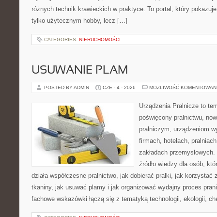
różnych technik krawieckich w praktyce. To portal, który pokazuj
tylko użytecznym hobby, lecz […]
CATEGORIES:
NIERUCHOMOŚCI
USUWANIE PLAM
POSTED BY ADMIN
CZE - 4 - 2026
MOŻLIWOŚĆ KOMENTOWAN
Urządzenia Pralnicze to te
poświęcony pralnictwu, n
pralniczym, urządzeniom 
firmach, hotelach, pralniac
zakładach przemysłowych. 
źródło wiedzy dla osób, któ
działa współczesne pralnictwo, jak dobierać pralki, jak korzystać
tkaniny, jak usuwać plamy i jak organizować wydajny proces pran
fachowe wskazówki łączą się z tematyką technologii, ekologii, ch