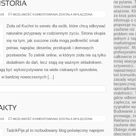
na pytania.
ISTORIA
rzeczowa odp
wrażenie. Kl
CIEKAWOSTKI
026
MOŻLIWOŚĆ KOMENTOWANIA
ZOSTAŁA WYŁĄCZONA
że ktoś potr
I
informuje o 
HISTORIA
proponuje ro
Zioła od Kuchni to serwis dla osób, które chcą odkrywać
zaufanie niż
naturalne przyprawy w codziennym życiu. Strona skupia
problem nie 
jednym z naj
się na tym, jak suszone zioła mogą podkreślić smak
marketingow
spójność. Ma
potraw, napojów, deserów, przekąsek i domowych
profesjonaln
przetworów. To zielnik online, w którym zioła nie są tylko
całkowicie z
mniej wiary
dodatkiem do dań, lecz stają się ważnym składnikiem.
sztywności,
ogą być wykorzystywane na wiele ciekawych sposobów,
najważniejsz
ton komunika
 i w bardziej nowoczesnych […]
zasady współ
bezpieczniej.
uporządkowa
stabilności.
gdzie odbiorc
zaplecza, wi
sygnałów wys
FAKTY
Budowanie z
przewagę, że
CIEKAWOSTKI
026
MOŻLIWOŚĆ KOMENTOWANIA
ZOSTAŁA WYŁĄCZONA
Reklama moż
I
zaufanie dec
FAKTY
Dlatego małe
TadzikPije.pl to rozbudowany blog poświęcony napojom
obecności w 