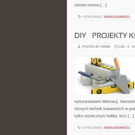
stronie można […]
CATEGORIES:
NIERUCHOMOŚCI
DIY – PROJEKTY
POSTED BY ADMIN
CZE - 5 - 2
wykonywaniem dekoracji, tworzen
różnych technik krawieckich w pra
tylko użytecznym hobby, lecz […]
CATEGORIES:
NIERUCHOMOŚCI