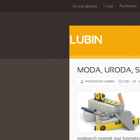
1 Liga
Archiwum
Strona główna
LUBIN
MODA, URODA, S
POSTED BY ADMIN
CZE - 15 -
modowych nowinek oraz kosmetyczn