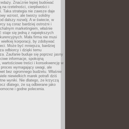
zedaży. Znacznie lepiej budować
ą na rzetelności, cierpliwości i
. Taka strategia nie zawsze daje
wy wzrost, ale tworzy solidny
d dalszy rozwój. A w świecie, w
rcy są coraz bardziej ostrożni i
chalnym marketingiem, właśnie
 staje się jedną z największych
kurencyjnych. Mała firma nie musi
wielkiej korporacji, by zdobywać
ieci. Może być mniejsza, bardziej
sza odbiorcy i dzięki temu
za. Zaufanie buduje się poprzez jasny
ciwe informacje, spokojną
 wartościowe treści i konsekwencję w
o proces wymagający uwagi, ale
wet bez ogromnego budżetu. Właśnie
iele niewielkich marek potrafi dziś
tne wyniki. Nie dlatego, że krzyczą
lecz dlatego, że są odbierane jako
pomocne i godne polecenia.