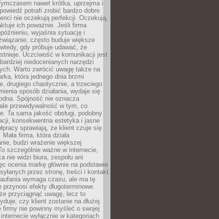
 Tymczasem nawet krótka, uprzejma i
owiedź potrafi zrobić bardzo dobre
ienci nie oczekują perfekcji. Oczekują,
aktuje ich poważnie. Jeśli firma
opóźnieniu, wyjaśnia sytuację i
związanie, często buduje większe
 wtedy, gdy próbuje udawać, że
istnieje. Uczciwość w komunikacji jest
bardziej niedocenianych narzędzi
ych. Warto zwrócić uwagę także na
rka, która jednego dnia brzmi
ie, drugiego chaotycznie, a trzeciego
mienia sposób działania, wydaje się
godna. Spójność nie oznacza
 ale przewidywalność w tym, co
e. Ta sama jakość obsługi, podobny
cji, konsekwentna estetyka i jasne
pracy sprawiają, że klient czuje się
 Mała firma, która działa
nie, budzi wrażenie większej
 To szczególnie ważne w internecie,
a nie widzi biura, zespołu ani
ęc ocenia markę głównie na podstawie
yłanych przez stronę, treści i kontakt.
aufania wymaga czasu, ale ma tę
 przynosi efekty długoterminowe.
e przyciągnąć uwagę, lecz to
yduje, czy klient zostanie na dłużej.
 firmy nie powinny myśleć o swojej
internecie wyłącznie w kategoriach