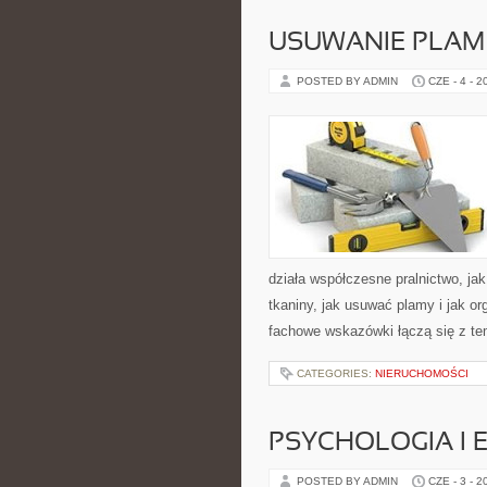
USUWANIE PLAM
POSTED BY ADMIN
CZE - 4 - 2
działa współczesne pralnictwo, jak
tkaniny, jak usuwać plamy i jak o
fachowe wskazówki łączą się z tem
CATEGORIES:
NIERUCHOMOŚCI
PSYCHOLOGIA I 
POSTED BY ADMIN
CZE - 3 - 2