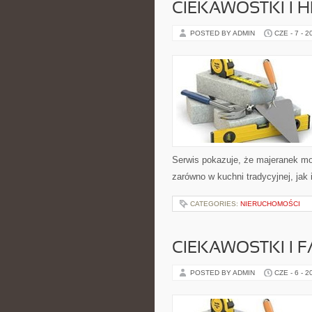
CIEKAWOSTKI I H
POSTED BY ADMIN
CZE - 7 - 2
Serwis pokazuje, że majeranek m
zarówno w kuchni tradycyjnej, jak
CATEGORIES:
NIERUCHOMOŚCI
CIEKAWOSTKI I 
POSTED BY ADMIN
CZE - 6 - 2