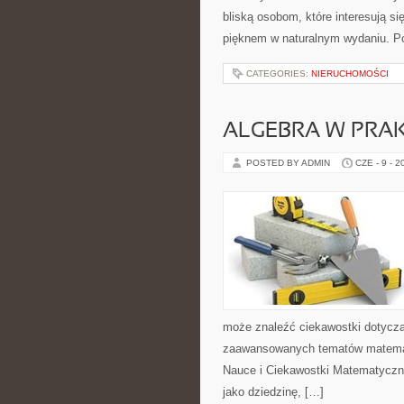
bliską osobom, które interesują si
pięknem w naturalnym wydaniu. P
CATEGORIES:
NIERUCHOMOŚCI
ALGEBRA W PRA
POSTED BY ADMIN
CZE - 9 - 2
może znaleźć ciekawostki dotyczą
zaawansowanych tematów matemat
Nauce i Ciekawostki Matematyczn
jako dziedzinę, […]