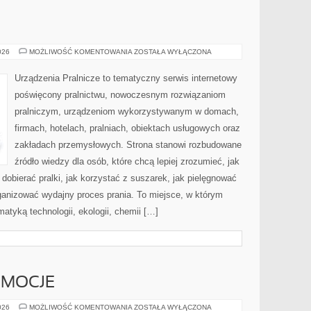
USUWANIE
026
MOŻLIWOŚĆ KOMENTOWANIA
ZOSTAŁA WYŁĄCZONA
PLAM
Urządzenia Pralnicze to tematyczny serwis internetowy
poświęcony pralnictwu, nowoczesnym rozwiązaniom
pralniczym, urządzeniom wykorzystywanym w domach,
firmach, hotelach, pralniach, obiektach usługowych oraz
zakładach przemysłowych. Strona stanowi rozbudowane
źródło wiedzy dla osób, które chcą lepiej zrozumieć, jak
 dobierać pralki, jak korzystać z suszarek, jak pielęgnować
rganizować wydajny proces prania. To miejsce, w którym
atyką technologii, ekologii, chemii […]
EMOCJE
PSYCHOLOGIA
026
MOŻLIWOŚĆ KOMENTOWANIA
ZOSTAŁA WYŁĄCZONA