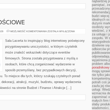
najbardziej 
pamiętać, że
przesadzony
rekomendacj
budzi więcej 
idealnych oc
OŚCIOWE
dużymi mark
osobisty wymi
wiedzieć, z 
SALE
026
MOŻLIWOŚĆ KOMENTOWANIA
ZOSTAŁA WYŁĄCZONA
OKOLICZNOŚCIOWE
za usługę i 
zespołu. W 
Sala Lacerta to inspirujący blog internetowy poświęcony
wiarygodnoś
dzielenie si
przygotowywaniu uroczystości, w którym czytelnik
odbiorców pr
może znaleźć wskazówki dotyczące eventów
publikowanie
odpowiadają 
firmowych. Strona została przygotowana z myślą o
wyjaśniona 
problem albo
osobach, które chcą zorganizować wydarzenie w
poradnikowy
sposób przemyślany, bez przypadkowych decyzji,
mogą sprawi
nie tylko ja
u. To miejsce dla tych, którzy szukają czytelnych porad
kompetentny 
dekoracji, atrakcji, muzyki, budżetu, oprawy wydarzenia
potrafi coś 
zaufa jej ró
Nowości na stronie Budżet i Finanse i Atrakcje […]
usługi. Wied
wzmacnia de
zapominać o 
małych firm t
słaby produk
wiadomości,