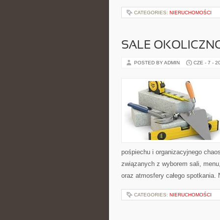
CATEGORIES:
NIERUCHOMOŚCI
SALE OKOLICZN
POSTED BY ADMIN
CZE - 7 - 2
pośpiechu i organizacyjnego chaos
związanych z wyborem sali, menu, 
oraz atmosfery całego spotkania. 
CATEGORIES:
NIERUCHOMOŚCI