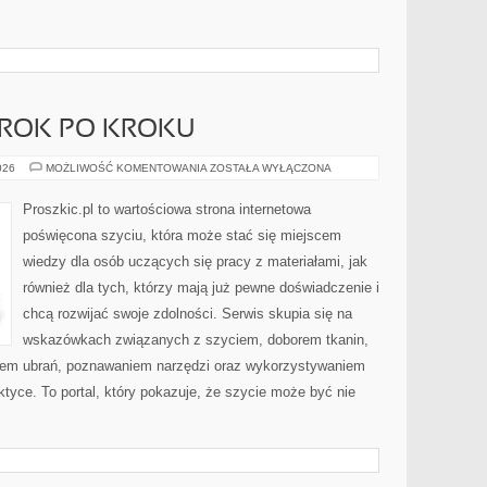
 KROK PO KROKU
DIY
026
MOŻLIWOŚĆ KOMENTOWANIA
ZOSTAŁA WYŁĄCZONA
–
PROJEKTY
KROK
Proszkic.pl to wartościowa strona internetowa
PO
KROKU
poświęcona szyciu, która może stać się miejscem
wiedzy dla osób uczących się pracy z materiałami, jak
również dla tych, którzy mają już pewne doświadczenie i
chcą rozwijać swoje zdolności. Serwis skupia się na
wskazówkach związanych z szyciem, doborem tkanin,
iem ubrań, poznawaniem narzędzi oraz wykorzystywaniem
ktyce. To portal, który pokazuje, że szycie może być nie