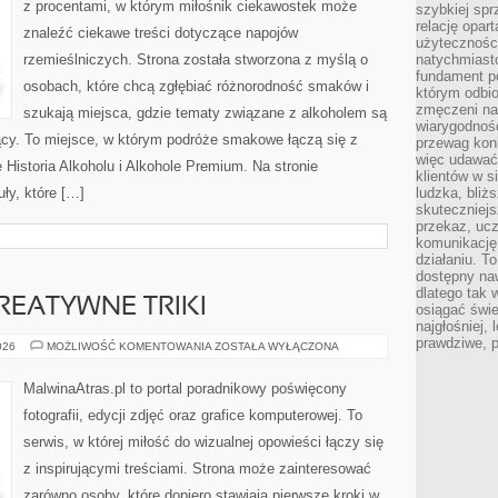
z procentami, w którym miłośnik ciekawostek może
szybkiej spr
relację opart
znaleźć ciekawe treści dotyczące napojów
użyteczności
rzemieślniczych. Strona została stworzona z myślą o
natychmiasto
fundament po
osobach, które chcą zgłębiać różnorodność smaków i
którym odbio
zmęczeni na
szukają miejsca, gdzie tematy związane z alkoholem są
wiarygodność
ący. To miejsce, w którym podróże smakowe łączą się z
przewag kon
więc udawać 
 Historia Alkoholu i Alkohole Premium. Na stronie
klientów w s
ły, które […]
ludzka, bliż
skuteczniejs
przekaz, ucz
komunikację,
działaniu. T
dostępny na
dlatego tak w
KREATYWNE TRIKI
osiągać świe
najgłośniej, 
prawdziwe, 
PROJEKTY
026
MOŻLIWOŚĆ KOMENTOWANIA
ZOSTAŁA WYŁĄCZONA
DIY
I
KREATYWNE
MalwinaAtras.pl to portal poradnikowy poświęcony
TRIKI
fotografii, edycji zdjęć oraz grafice komputerowej. To
serwis, w której miłość do wizualnej opowieści łączy się
z inspirującymi treściami. Strona może zainteresować
zarówno osoby, które dopiero stawiają pierwsze kroki w