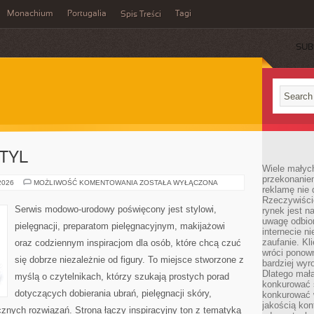
Monachium
Portugalia
Tagi
Spis Treści
SUB
TYL
Wiele małych
przekonanie
MODA,
 2026
MOŻLIWOŚĆ KOMENTOWANIA
ZOSTAŁA WYŁĄCZONA
reklamę nie 
URODA,
STYL
Rzeczywiście
Serwis modowo-urodowy poświęcony jest stylowi,
rynek jest 
uwagę odbior
pielęgnacji, preparatom pielęgnacyjnym, makijażowi
internecie n
zaufanie. Kli
oraz codziennym inspiracjom dla osób, które chcą czuć
wróci ponown
się dobrze niezależnie od figury. To miejsce stworzone z
bardziej wyr
Dlatego mała
myślą o czytelnikach, którzy szukają prostych porad
konkurować s
dotyczących dobierania ubrań, pielęgnacji skóry,
konkurować 
jakością kon
ych rozwiązań. Strona łączy inspiracyjny ton z tematyką