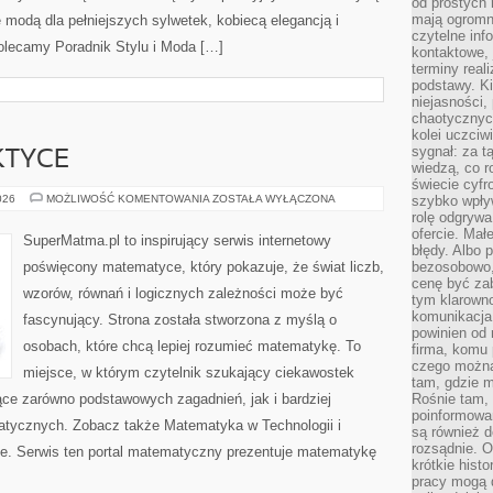
od prostych 
mają ogromne
ę modą dla pełniejszych sylwetek, kobiecą elegancją i
czytelne inf
olecamy Poradnik Stylu i Moda […]
kontaktowe, 
terminy reali
podstawy. Ki
niejasności,
chaotycznych
kolei uczciw
sygnał: za t
KTYCE
wiedzą, co r
świecie cyfr
ALGEBRA
026
MOŻLIWOŚĆ KOMENTOWANIA
ZOSTAŁA WYŁĄCZONA
szybko wpły
W
rolę odgrywa
PRAKTYCE
ofercie. Mał
SuperMatma.pl to inspirujący serwis internetowy
błędy. Albo p
poświęcony matematyce, który pokazuje, że świat liczb,
bezosobowo,
cenę być zab
wzorów, równań i logicznych zależności może być
tym klarowno
komunikacja 
fascynujący. Strona została stworzona z myślą o
powinien od 
osobach, które chcą lepiej rozumieć matematykę. To
firma, komu 
czego można 
miejsce, w którym czytelnik szukający ciekawostek
tam, gdzie m
ce zarówno podstawowych zagadnień, jak i bardziej
Rośnie tam, 
poinformowan
ycznych. Zobacz także Matematyka w Technologii i
są również 
rozsądnie. Op
e. Serwis ten portal matematyczny prezentuje matematykę
krótkie hist
pracy mogą d