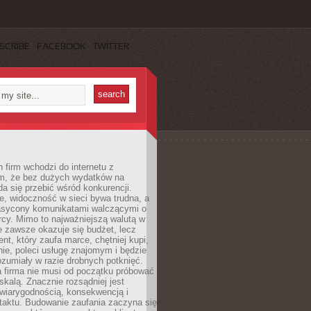
SCRIBE
FACEBOOK
TWITTER
 firm wchodzi do internetu z
m, że bez dużych wydatków na
da się przebić wśród konkurencji.
, widoczność w sieci bywa trudna, a
nasycony komunikatami walczącymi o
cy. Mimo to najważniejszą walutą w
ie zawsze okazuje się budżet, lecz
ent, który zaufa marce, chętniej kupi,
ie, poleci usługę znajomym i będzie
ozumiały w razie drobnych potknięć.
 firma nie musi od początku próbować
kalą. Znacznie rozsądniej jest
wiarygodnością, konsekwencją i
taktu. Budowanie zaufania zaczyna się