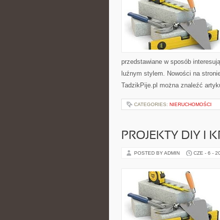
przedstawiane w sposób interesuj
luźnym stylem. Nowości na stronie
TadzikPije.pl można znaleźć artyku
CATEGORIES:
NIERUCHOMOŚCI
PROJEKTY DIY I 
POSTED BY ADMIN
CZE - 6 - 2