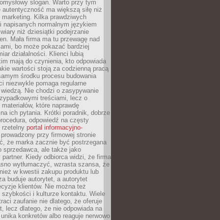
pomysłowy slogan. Warto przy tym
 autentyczność ma większą siłę niż
 marketing. Kilka prawdziwych
i napisanych normalnym językiem
wiary niż dziesiątki podejrzanie
en. Mała firma ma tu przewagę nad
ami, bo może pokazać bardziej
ar działalności. Klienci lubią
kim mają do czynienia, kto odpowiada
jakie wartości stoją za codzienną pracą
samym środku procesu budowania
ci niezwykle pomaga regularne
ę wiedzą. Nie chodzi o zasypywanie
zypadkowymi treściami, lecz o
 materiałów, które naprawdę
na ich pytania. Krótki poradnik, dobrze
procedura, odpowiedź na częsty
 rzetelny
portal informacyjno-
prowadzony przy firmowej stronie
ć, że marka zacznie być postrzegana
ko sprzedawca, ale także jako
partner. Kiedy odbiorca widzi, że firma
jasno wytłumaczyć, wzrasta szansa, że
wnież w kwestii zakupu produktu lub
za buduje autorytet, a autorytet
cyzje klientów. Nie można też
szybkości i kulturze kontaktu. Wiele
raci zaufanie nie dlatego, że oferuje
t, lecz dlatego, że nie odpowiada na
 unika konkretów albo reaguje nerwowo