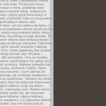
rzeczy, które z perspektywy klienta
 znaczenie. Przejrzysta strona,
ormacje o firmie, prawdziwe dane
jasno opisane usługi, realistyczne
zacji i spójny język komunikacji to
edy użytkownik trafia na stronę pełną
 przesadnych obietnic albo
 treści, od razu nabiera dystansu. Z
ie przygotowana witryna wysyła prosty
ą marką stoją konkretni ludzie, którzy
obią i nie próbują niczego ukrywać. W
owym właśnie takie drobiazgi bardzo
wają na decyzje zakupowe. Ogromną
 także sposób mówienia o własnej
e firmy często popełniają dwa skrajne
róbują brzmieć zbyt oficjalnie i
 albo przeciwnie, chcą za wszelką
awne i wyróżniające się, gubiąc przy
ść przekazu. Najlepiej sprawdza się
prosta, konkretna i ludzka. Klient
razu rozumieć, czym zajmuje się
pomaga, jak przebiega współpraca i
się spodziewać. Zaufanie nie rośnie
arka stara się wyłącznie imponować.
gdzie odbiorca czuje się dobrze
y i traktowany serio. Bardzo ważne
dowody społeczne, ale rozumiane
inie klientów, zdjęcia realizacji,
orie współpracy czy pokazanie efektów
ziałać znacznie skuteczniej niż