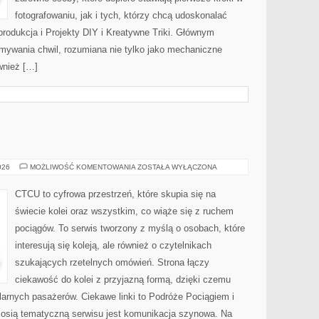
fotografowaniu, jak i tych, którzy chcą udoskonalać
produkcja i Projekty DIY i Kreatywne Triki. Głównym
ymywania chwil, rozumiana nie tylko jako mechaniczne
wnież […]
POCIĄGI
026
MOŻLIWOŚĆ KOMENTOWANIA
ZOSTAŁA WYŁĄCZONA
CTCU to cyfrowa przestrzeń, które skupia się na
świecie kolei oraz wszystkim, co wiąże się z ruchem
pociągów. To serwis tworzony z myślą o osobach, które
interesują się koleją, ale również o czytelnikach
szukających rzetelnych omówień. Strona łączy
ciekawość do kolei z przyjazną formą, dzięki czemu
arnych pasażerów. Ciekawe linki to Podróże Pociągiem i
 osią tematyczną serwisu jest komunikacja szynowa. Na