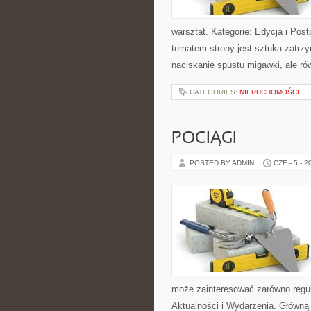
warsztat. Kategorie: Edycja i Post
tematem strony jest sztuka zatrz
naciskanie spustu migawki, ale ró
CATEGORIES:
NIERUCHOMOŚCI
POCIĄGI
POSTED BY ADMIN
CZE - 5 - 2
może zainteresować zarówno regul
Aktualności i Wydarzenia. Główną