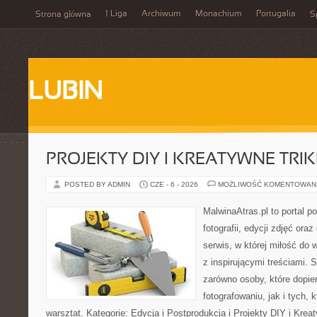
1 Liga
Archiwum
Monachium
Portugalia
Strona główna
S
LUBIN
PROJEKTY DIY I KREATYWNE TRIK
POSTED BY ADMIN
CZE - 6 - 2026
MOŻLIWOŚĆ KOMENTOWAN
MalwinaAtras.pl to portal 
fotografii, edycji zdjęć ora
serwis, w której miłość do 
z inspirującymi treściami.
zarówno osoby, które dopier
fotografowaniu, jak i tych,
warsztat. Kategorie: Edycja i Postprodukcja i Projekty DIY i Kre