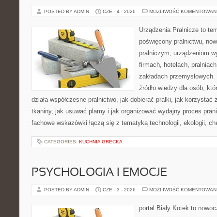
POSTED BY ADMIN
CZE - 4 - 2026
MOŻLIWOŚĆ KOMENTOWAN
Urządzenia Pralnicze to te
poświęcony pralnictwu, n
pralniczym, urządzeniom 
firmach, hotelach, pralniac
zakładach przemysłowych. 
źródło wiedzy dla osób, któ
działa współczesne pralnictwo, jak dobierać pralki, jak korzystać
tkaniny, jak usuwać plamy i jak organizować wydajny proces pran
fachowe wskazówki łączą się z tematyką technologii, ekologii, ch
CATEGORIES:
KUCHNIA GRECKA
PSYCHOLOGIA I EMOCJE
POSTED BY ADMIN
CZE - 3 - 2026
MOŻLIWOŚĆ KOMENTOWAN
portal Biały Kotek to nowo