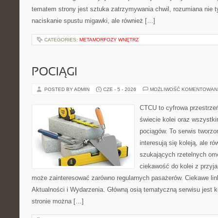
tematem strony jest sztuka zatrzymywania chwil, rozumiana nie 
naciskanie spustu migawki, ale również […]
CATEGORIES:
METAMORFOZY WNĘTRZ
POCIĄGI
POSTED BY ADMIN
CZE - 5 - 2026
MOŻLIWOŚĆ KOMENTOWAN
CTCU to cyfrowa przestrzeń
świecie kolei oraz wszystk
pociągów. To serwis tworzo
interesują się koleją, ale r
szukających rzetelnych om
ciekawość do kolei z przyj
może zainteresować zarówno regularnych pasażerów. Ciekawe link
Aktualności i Wydarzenia. Główną osią tematyczną serwisu jest
stronie można […]