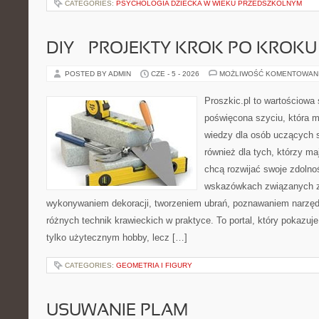
CATEGORIES:
PSYCHOLOGIA DZIECKA W WIEKU PRZEDSZKOLNYM
DIY – PROJEKTY KROK PO KROKU
POSTED BY ADMIN
CZE - 5 - 2026
MOŻLIWOŚĆ KOMENTOWAN
Proszkic.pl to wartościowa 
poświęcona szyciu, która 
wiedzy dla osób uczących s
również dla tych, którzy m
chcą rozwijać swoje zdolnoś
wskazówkach związanych z
wykonywaniem dekoracji, tworzeniem ubrań, poznawaniem narzę
różnych technik krawieckich w praktyce. To portal, który pokazuj
tylko użytecznym hobby, lecz […]
CATEGORIES:
GEOMETRIA I FIGURY
USUWANIE PLAM