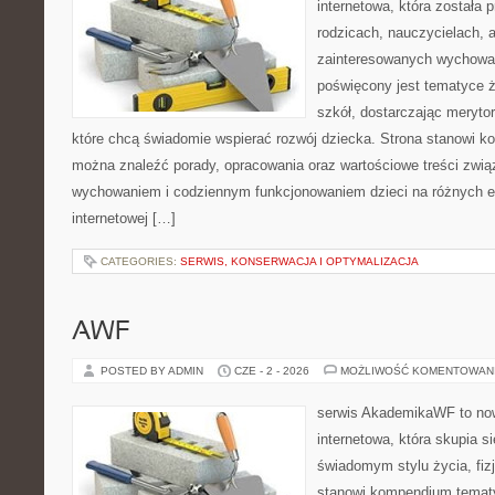
internetowa, która została
rodzicach, nauczycielach, 
zainteresowanych wychowan
poświęcony jest tematyce ż
szkół, dostarczając merytor
które chcą świadomie wspierać rozwój dziecka. Strona stanowi k
można znaleźć porady, opracowania oraz wartościowe treści zwią
wychowaniem i codziennym funkcjonowaniem dzieci na różnych et
internetowej […]
CATEGORIES:
SERWIS, KONSERWACJA I OPTYMALIZACJA
AWF
POSTED BY ADMIN
CZE - 2 - 2026
MOŻLIWOŚĆ KOMENTOWAN
serwis AkademikaWF to no
internetowa, która skupia si
świadomym stylu życia, fizj
stanowi kompendium temat