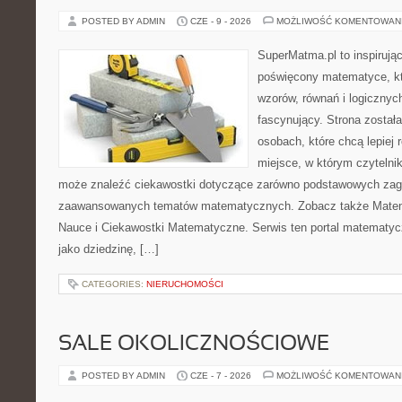
POSTED BY ADMIN
CZE - 9 - 2026
MOŻLIWOŚĆ KOMENTOWAN
SuperMatma.pl to inspirując
poświęcony matematyce, któ
wzorów, równań i logicznyc
fascynujący. Strona został
osobach, które chcą lepiej
miejsce, w którym czytelni
może znaleźć ciekawostki dotyczące zarówno podstawowych zagad
zaawansowanych tematów matematycznych. Zobacz także Matema
Nauce i Ciekawostki Matematyczne. Serwis ten portal matematy
jako dziedzinę, […]
CATEGORIES:
NIERUCHOMOŚCI
SALE OKOLICZNOŚCIOWE
POSTED BY ADMIN
CZE - 7 - 2026
MOŻLIWOŚĆ KOMENTOWAN