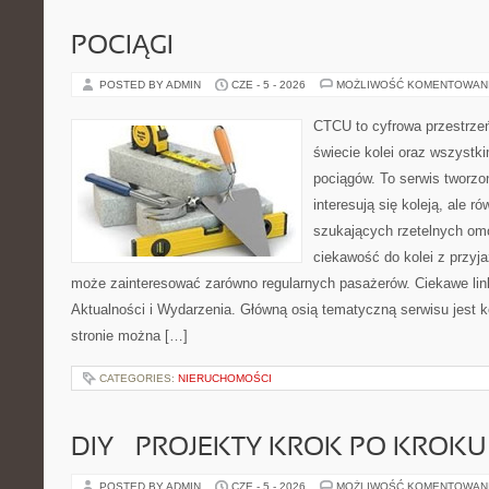
POCIĄGI
POSTED BY ADMIN
CZE - 5 - 2026
MOŻLIWOŚĆ KOMENTOWAN
CTCU to cyfrowa przestrzeń
świecie kolei oraz wszystk
pociągów. To serwis tworzo
interesują się koleją, ale r
szukających rzetelnych om
ciekawość do kolei z przyj
może zainteresować zarówno regularnych pasażerów. Ciekawe link
Aktualności i Wydarzenia. Główną osią tematyczną serwisu jest
stronie można […]
CATEGORIES:
NIERUCHOMOŚCI
DIY – PROJEKTY KROK PO KROKU
POSTED BY ADMIN
CZE - 5 - 2026
MOŻLIWOŚĆ KOMENTOWAN