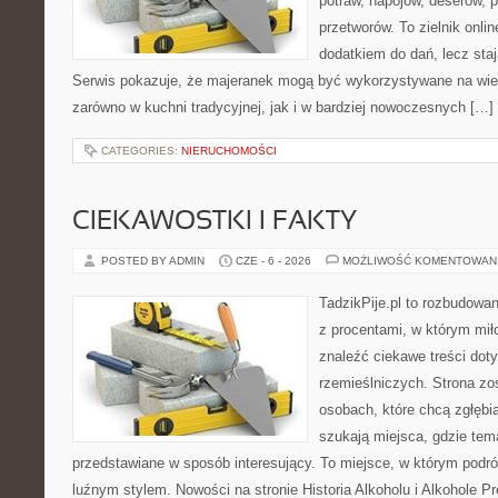
potraw, napojów, deserów,
przetworów. To zielnik onlin
dodatkiem do dań, lecz sta
Serwis pokazuje, że majeranek mogą być wykorzystywane na wie
zarówno w kuchni tradycyjnej, jak i w bardziej nowoczesnych […]
CATEGORIES:
NIERUCHOMOŚCI
CIEKAWOSTKI I FAKTY
POSTED BY ADMIN
CZE - 6 - 2026
MOŻLIWOŚĆ KOMENTOWAN
TadzikPije.pl to rozbudowa
z procentami, w którym mi
znaleźć ciekawe treści dot
rzemieślniczych. Strona zo
osobach, które chcą zgłęb
szukają miejsca, gdzie tem
przedstawiane w sposób interesujący. To miejsce, w którym podr
luźnym stylem. Nowości na stronie Historia Alkoholu i Alkohole P