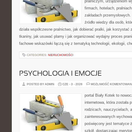
pralniczym, urządzeniom 
firmach, hotelach, pralniac
zakładach przemysłowych. 
źródło wiedzy dla osób, któ
działa współczesne pralnictwo, jak dobierać pralki, jak korzystać
tkaniny, jak usuwać plamy i jak organizować wydajny proces pran
fachowe wskazówki łączą się z tematyką technologii, ekologii, ch
CATEGORIES:
NIERUCHOMOŚCI
PSYCHOLOGIA I EMOCJE
POSTED BY ADMIN
CZE - 3 - 2026
MOŻLIWOŚĆ KOMENTOWAN
portal Biały Kotek to nowo
internetowa, która została
rodzicach, nauczycielach, 
zainteresowanych wychowan
poświęcony jest tematyce ż
szkół, dostarczając merytor