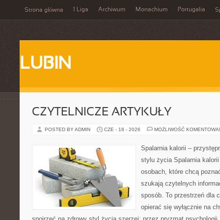
1 Liga
Archiwum
Monachium
Portugalia
Strona główna
S
LUBIN
CZYTELNICZE ARTYKUŁY
POSTED BY ADMIN
CZE - 18 - 2026
MOŻLIWOŚĆ KOMENTOWA
Spalarnia kalorii – przyst
stylu życia Spalarnia kalori
osobach, które chcą poznać
szukają czytelnych informa
sposób. To przestrzeń dla c
opierać się wyłącznie na c
spojrzeć na zdrowy styl życia szerzej: przez pryzmat psychologii