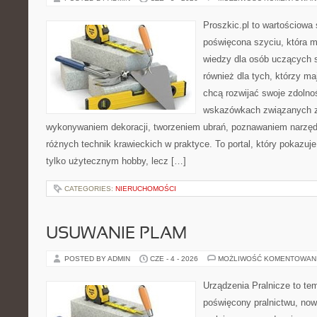
Proszkic.pl to wartościowa 
poświęcona szyciu, która 
wiedzy dla osób uczących s
również dla tych, którzy m
chcą rozwijać swoje zdolnoś
wskazówkach związanych z
wykonywaniem dekoracji, tworzeniem ubrań, poznawaniem narzę
różnych technik krawieckich w praktyce. To portal, który pokazuj
tylko użytecznym hobby, lecz […]
CATEGORIES:
NIERUCHOMOŚCI
USUWANIE PLAM
POSTED BY ADMIN
CZE - 4 - 2026
MOŻLIWOŚĆ KOMENTOWAN
Urządzenia Pralnicze to te
poświęcony pralnictwu, n