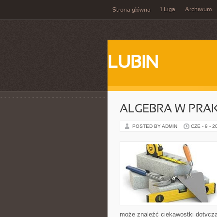
1 Liga
Archiwum
Strona główna
LUBIN
ALGEBRA W PRA
POSTED BY ADMIN
CZE - 9 - 2
może znaleźć ciekawostki dotyczą