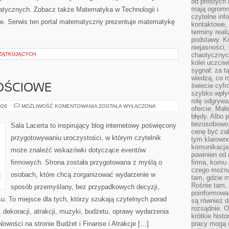
od prostych 
mają ogromne
ycznych. Zobacz także Matematyka w Technologii i
czytelne inf
e. Serwis ten portal matematyczny prezentuje matematykę
kontaktowe, 
terminy reali
podstawy. Ki
niejasności,
ZĄTKUJĄCYCH
chaotycznych
kolei uczciw
sygnał: za t
wiedzą, co r
świecie cyfr
OŚCIOWE
szybko wpły
rolę odgrywa
SALE
026
MOŻLIWOŚĆ KOMENTOWANIA
ZOSTAŁA WYŁĄCZONA
ofercie. Mał
OKOLICZNOŚCIOWE
błędy. Albo p
bezosobowo,
Sala Lacerta to inspirujący blog internetowy poświęcony
cenę być zab
przygotowywaniu uroczystości, w którym czytelnik
tym klarowno
komunikacja 
może znaleźć wskazówki dotyczące eventów
powinien od 
firmowych. Strona została przygotowana z myślą o
firma, komu 
czego można 
osobach, które chcą zorganizować wydarzenie w
tam, gdzie m
Rośnie tam, 
sposób przemyślany, bez przypadkowych decyzji,
poinformowan
u. To miejsce dla tych, którzy szukają czytelnych porad
są również 
rozsądnie. Op
dekoracji, atrakcji, muzyki, budżetu, oprawy wydarzenia
krótkie hist
Nowości na stronie Budżet i Finanse i Atrakcje […]
pracy mogą d