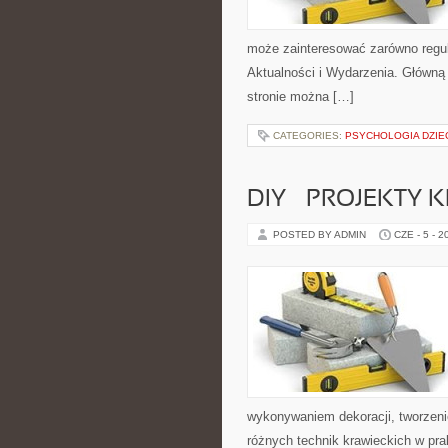
może zainteresować zarówno regul
Aktualności i Wydarzenia. Główną
stronie można […]
CATEGORIES:
PSYCHOLOGIA DZIE
DIY – PROJEKTY
POSTED BY ADMIN
CZE - 5 - 2
wykonywaniem dekoracji, tworzen
różnych technik krawieckich w pra