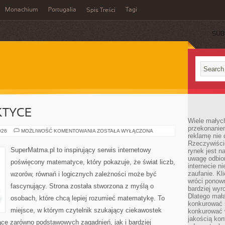
Monachium
Portugalia
Tagi
Spis Treści
SUB
KTYCE
Wiele małych
przekonanie
ALGEBRA
026
MOŻLIWOŚĆ KOMENTOWANIA
ZOSTAŁA WYŁĄCZONA
reklamę nie 
W
PRAKTYCE
Rzeczywiście
SuperMatma.pl to inspirujący serwis internetowy
rynek jest 
uwagę odbior
poświęcony matematyce, który pokazuje, że świat liczb,
internecie n
zaufanie. Kli
wzorów, równań i logicznych zależności może być
wróci ponown
fascynujący. Strona została stworzona z myślą o
bardziej wyr
Dlatego mała
osobach, które chcą lepiej rozumieć matematykę. To
konkurować s
miejsce, w którym czytelnik szukający ciekawostek
konkurować 
jakością kon
ce zarówno podstawowych zagadnień, jak i bardziej