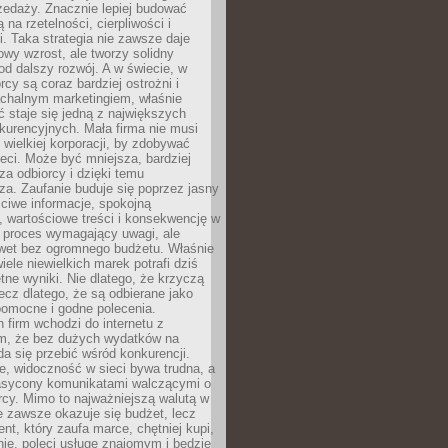
zedaży. Znacznie lepiej budować
ą na rzetelności, cierpliwości i
. Taka strategia nie zawsze daje
wy wzrost, ale tworzy solidny
d dalszy rozwój. A w świecie, w
rcy są coraz bardziej ostrożni i
chalnym marketingiem, właśnie
 staje się jedną z największych
kurencyjnych. Mała firma nie musi
wielkiej korporacji, by zdobywać
ieci. Może być mniejsza, bardziej
sza odbiorcy i dzięki temu
za. Zaufanie buduje się poprzez jasny
ciwe informacje, spokojną
 wartościowe treści i konsekwencję w
o proces wymagający uwagi, ale
wet bez ogromnego budżetu. Właśnie
iele niewielkich marek potrafi dziś
tne wyniki. Nie dlatego, że krzyczą
lecz dlatego, że są odbierane jako
pomocne i godne polecenia.
 firm wchodzi do internetu z
m, że bez dużych wydatków na
da się przebić wśród konkurencji.
, widoczność w sieci bywa trudna, a
nasycony komunikatami walczącymi o
cy. Mimo to najważniejszą walutą w
ie zawsze okazuje się budżet, lecz
ent, który zaufa marce, chętniej kupi,
ie, poleci usługę znajomym i będzie