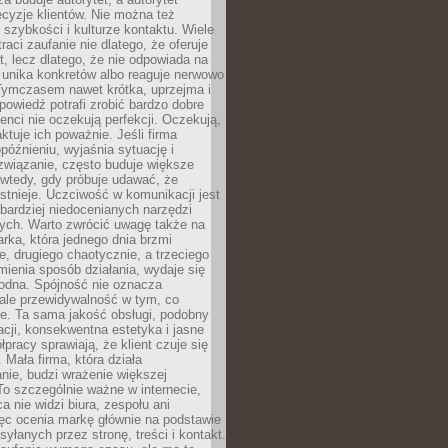
cyzje klientów. Nie można też
szybkości i kulturze kontaktu. Wiele
raci zaufanie nie dlatego, że oferuje
t, lecz dlatego, że nie odpowiada na
 unika konkretów albo reaguje nerwowo
 Tymczasem nawet krótka, uprzejma i
owiedź potrafi zrobić bardzo dobre
ienci nie oczekują perfekcji. Oczekują,
aktuje ich poważnie. Jeśli firma
opóźnieniu, wyjaśnia sytuację i
związanie, często buduje większe
 wtedy, gdy próbuje udawać, że
istnieje. Uczciwość w komunikacji jest
bardziej niedocenianych narzędzi
ych. Warto zwrócić uwagę także na
rka, która jednego dnia brzmi
ie, drugiego chaotycznie, a trzeciego
mienia sposób działania, wydaje się
godna. Spójność nie oznacza
 ale przewidywalność w tym, co
e. Ta sama jakość obsługi, podobny
cji, konsekwentna estetyka i jasne
pracy sprawiają, że klient czuje się
 Mała firma, która działa
nie, budzi wrażenie większej
 To szczególnie ważne w internecie,
a nie widzi biura, zespołu ani
ęc ocenia markę głównie na podstawie
yłanych przez stronę, treści i kontakt.