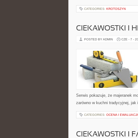
CATEGORIES:
KROTOSZYN
CIEKAWOSTKI I H
POSTED BY ADMIN
CZE - 7 - 2
Serwis pokazuje, że majeranek m
zarówno w kuchni tradycyjnej, jak
CATEGORIES:
OCENA I EWALUACJ
CIEKAWOSTKI I 