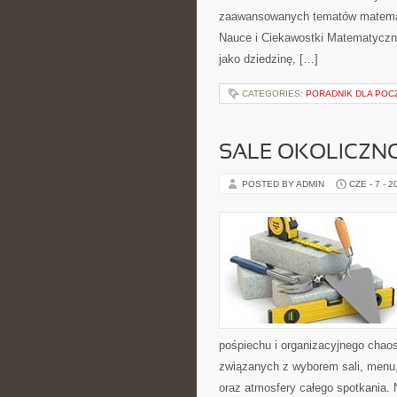
zaawansowanych tematów matemat
Nauce i Ciekawostki Matematyczn
jako dziedzinę, […]
CATEGORIES:
PORADNIK DLA POC
SALE OKOLICZN
POSTED BY ADMIN
CZE - 7 - 2
pośpiechu i organizacyjnego chaos
związanych z wyborem sali, menu, 
oraz atmosfery całego spotkania. 