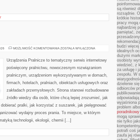
poinformowan
są również 
rozsądnie. Op
Y
krótkie hist
pracy mogą d
najbardziej 
pamiętać, że
przesadzony
rekomendacj
budzi więcej 
USUWANIE
026
MOŻLIWOŚĆ KOMENTOWANIA
ZOSTAŁA WYŁĄCZONA
idealnych oc
PLAM
dużymi mark
Urządzenia Pralnicze to tematyczny serwis internetowy
osobisty wymi
wiedzieć, z 
poświęcony pralnictwu, nowoczesnym rozwiązaniom
za usługę i 
zespołu. W 
pralniczym, urządzeniom wykorzystywanym w domach,
wiarygodnoś
firmach, hotelach, pralniach, obiektach usługowych oraz
dzielenie si
odbiorców pr
zakładach przemysłowych. Strona stanowi rozbudowane
publikowanie
źródło wiedzy dla osób, które chcą lepiej zrozumieć, jak
odpowiadają 
wyjaśniona 
 dobierać pralki, jak korzystać z suszarek, jak pielęgnować
problem albo
poradnikowy
rganizować wydajny proces prania. To miejsce, w którym
mogą sprawi
atyką technologii, ekologii, chemii […]
nie tylko ja
kompetentny 
potrafi coś 
zaufa jej ró
usługi. Wied