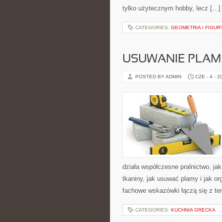
tylko użytecznym hobby, lecz […]
CATEGORIES:
GEOMETRIA I FIGUR
USUWANIE PLAM
POSTED BY ADMIN
CZE - 4 - 2
działa współczesne pralnictwo, jak
tkaniny, jak usuwać plamy i jak o
fachowe wskazówki łączą się z tem
CATEGORIES:
KUCHNIA GRECKA