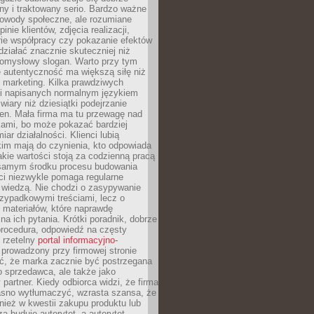
y i traktowany serio. Bardzo ważne
dowody społeczne, ale rozumiane
inie klientów, zdjęcia realizacji,
orie współpracy czy pokazanie efektów
ziałać znacznie skuteczniej niż
pomysłowy slogan. Warto przy tym
 autentyczność ma większą siłę niż
 marketing. Kilka prawdziwych
i napisanych normalnym językiem
wiary niż dziesiątki podejrzanie
en. Mała firma ma tu przewagę nad
ami, bo może pokazać bardziej
ar działalności. Klienci lubią
kim mają do czynienia, kto odpowiada
jakie wartości stoją za codzienną pracą
samym środku procesu budowania
ci niezwykle pomaga regularne
ę wiedzą. Nie chodzi o zasypywanie
zypadkowymi treściami, lecz o
 materiałów, które naprawdę
na ich pytania. Krótki poradnik, dobrze
procedura, odpowiedź na częsty
 rzetelny
portal informacyjno-
prowadzony przy firmowej stronie
ć, że marka zacznie być postrzegana
ko sprzedawca, ale także jako
partner. Kiedy odbiorca widzi, że firma
jasno wytłumaczyć, wzrasta szansa, że
wnież w kwestii zakupu produktu lub
za buduje autorytet, a autorytet