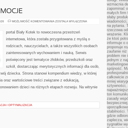
wzmacnia de
zapominać o 
EMOCJE
małych firm t
słaby produk
wiadomości,
PSYCHOLOGIA
026
MOŻLIWOŚĆ KOMENTOWANIA
ZOSTAŁA WYŁĄCZONA
I
na pytania.
EMOCJE
rzeczowa odp
portal Biały Kotek to nowoczesna przestrzeń
wrażenie. Kl
że ktoś potr
internetowa, która została przygotowana z myślą o
informuje o 
rodzicach, nauczycielach, a także wszystkich osobach
proponuje ro
zaufanie niż
zainteresowanych wychowaniem i nauką. Serwis
problem nie 
poświęcony jest tematyce żłobków, przedszkoli oraz
jednym z naj
marketingow
szkół, dostarczając merytorycznych informacji dla osób,
spójność. Ma
profesjonaln
zwój dziecka. Strona stanowi kompendium wiedzy, w której
całkowicie z
a oraz wartościowe treści związane z edukacją,
mniej wiary
sztywności,
nowaniem dzieci na różnych etapach rozwoju. Na witrynie
najważniejsz
ton komunika
zasady współ
bezpieczniej.
CJA I OPTYMALIZACJA
uporządkowa
stabilności.
gdzie odbiorc
zaplecza, wi
sygnałów wys