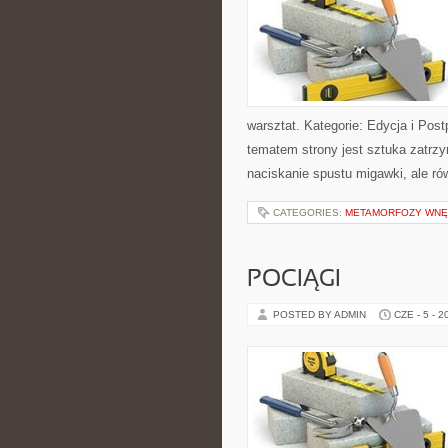
warsztat. Kategorie: Edycja i Post
tematem strony jest sztuka zatrz
naciskanie spustu migawki, ale ró
CATEGORIES:
METAMORFOZY WNĘ
POCIĄGI
POSTED BY ADMIN
CZE - 5 - 2