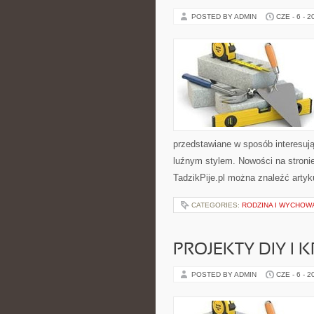
POSTED BY ADMIN
CZE - 6 - 2
przedstawiane w sposób interesuj
luźnym stylem. Nowości na stronie
TadzikPije.pl można znaleźć artyku
CATEGORIES:
RODZINA I WYCHOW
PROJEKTY DIY I 
POSTED BY ADMIN
CZE - 6 - 2