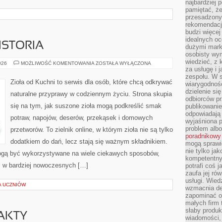
najbardziej 
pamiętać, że
przesadzony
rekomendacj
budzi więcej 
idealnych oc
ISTORIA
dużymi mark
osobisty wymi
wiedzieć, z 
CIEKAWOSTKI
026
MOŻLIWOŚĆ KOMENTOWANIA
ZOSTAŁA WYŁĄCZONA
I
za usługę i 
HISTORIA
zespołu. W 
Zioła od Kuchni to serwis dla osób, które chcą odkrywać
wiarygodnoś
dzielenie si
naturalne przyprawy w codziennym życiu. Strona skupia
odbiorców pr
się na tym, jak suszone zioła mogą podkreślić smak
publikowanie
odpowiadają 
potraw, napojów, deserów, przekąsek i domowych
wyjaśniona 
problem albo
przetworów. To zielnik online, w którym zioła nie są tylko
poradnikowy
dodatkiem do dań, lecz stają się ważnym składnikiem.
mogą sprawi
nie tylko ja
ogą być wykorzystywane na wiele ciekawych sposobów,
kompetentny 
 i w bardziej nowoczesnych […]
potrafi coś 
zaufa jej ró
usługi. Wied
A UCZNIÓW
wzmacnia de
zapominać o 
małych firm t
słaby produk
FAKTY
wiadomości,