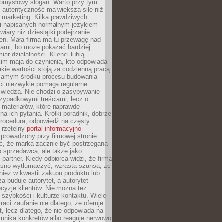
pomysłowy slogan. Warto przy tym
 autentyczność ma większą siłę niż
 marketing. Kilka prawdziwych
i napisanych normalnym językiem
wiary niż dziesiątki podejrzanie
en. Mała firma ma tu przewagę nad
ami, bo może pokazać bardziej
ar działalności. Klienci lubią
kim mają do czynienia, kto odpowiada
jakie wartości stoją za codzienną pracą
samym środku procesu budowania
ci niezwykle pomaga regularne
ę wiedzą. Nie chodzi o zasypywanie
zypadkowymi treściami, lecz o
 materiałów, które naprawdę
na ich pytania. Krótki poradnik, dobrze
procedura, odpowiedź na częsty
 rzetelny
portal informacyjno-
prowadzony przy firmowej stronie
ć, że marka zacznie być postrzegana
ko sprzedawca, ale także jako
partner. Kiedy odbiorca widzi, że firma
jasno wytłumaczyć, wzrasta szansa, że
wnież w kwestii zakupu produktu lub
za buduje autorytet, a autorytet
cyzje klientów. Nie można też
szybkości i kulturze kontaktu. Wiele
raci zaufanie nie dlatego, że oferuje
t, lecz dlatego, że nie odpowiada na
 unika konkretów albo reaguje nerwowo