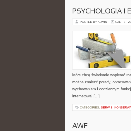
PSYCHOLOGIA I 
POSTED BY ADMIN
CZE - 3 - 2
które chcą świadomie wspierać ro
można znaleźć porady, opracowani
wychowaniem i codziennym funkcjo
internetowej […]
CATEGORIES:
SERWIS, KONSERWA
AWF