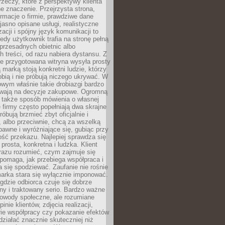
rzeczy, które z perspektywy klienta
 znaczenie. Przejrzysta strona,
ormacje o firmie, prawdziwe dane
jasno opisane usługi, realistyczne
zacji i spójny język komunikacji to
edy użytkownik trafia na stronę pełną
 przesadnych obietnic albo
 treści, od razu nabiera dystansu. Z
ie przygotowana witryna wysyła prosty
ą marką stoją konkretni ludzie, którzy
obią i nie próbują niczego ukrywać. W
owym właśnie takie drobiazgi bardzo
wają na decyzje zakupowe. Ogromną
 także sposób mówienia o własnej
e firmy często popełniają dwa skrajne
róbują brzmieć zbyt oficjalnie i
 albo przeciwnie, chcą za wszelką
awne i wyróżniające się, gubiąc przy
ść przekazu. Najlepiej sprawdza się
prosta, konkretna i ludzka. Klient
razu rozumieć, czym zajmuje się
pomaga, jak przebiega współpraca i
się spodziewać. Zaufanie nie rośnie
arka stara się wyłącznie imponować.
gdzie odbiorca czuje się dobrze
y i traktowany serio. Bardzo ważne
dowody społeczne, ale rozumiane
inie klientów, zdjęcia realizacji,
orie współpracy czy pokazanie efektów
ziałać znacznie skuteczniej niż