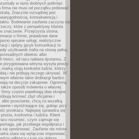
ozumiały w razie drobnych potknięć.
 firma nie musi od początku próbować
kalą. Znacznie rozsądniej jest
wiarygodnością, konsekwencją i
taktu. Budowanie zaufania zaczyna się
rzeczy, które z perspektywy klienta
 znaczenie. Przejrzysta strona,
ormacje o firmie, prawdziwe dane
jasno opisane usługi, realistyczne
zacji i spójny język komunikacji to
edy użytkownik trafia na stronę pełną
 przesadnych obietnic albo
 treści, od razu nabiera dystansu. Z
ie przygotowana witryna wysyła prosty
ą marką stoją konkretni ludzie, którzy
obią i nie próbują niczego ukrywać. W
owym właśnie takie drobiazgi bardzo
wają na decyzje zakupowe. Ogromną
 także sposób mówienia o własnej
e firmy często popełniają dwa skrajne
róbują brzmieć zbyt oficjalnie i
 albo przeciwnie, chcą za wszelką
awne i wyróżniające się, gubiąc przy
ść przekazu. Najlepiej sprawdza się
prosta, konkretna i ludzka. Klient
razu rozumieć, czym zajmuje się
pomaga, jak przebiega współpraca i
się spodziewać. Zaufanie nie rośnie
arka stara się wyłącznie imponować.
gdzie odbiorca czuje się dobrze