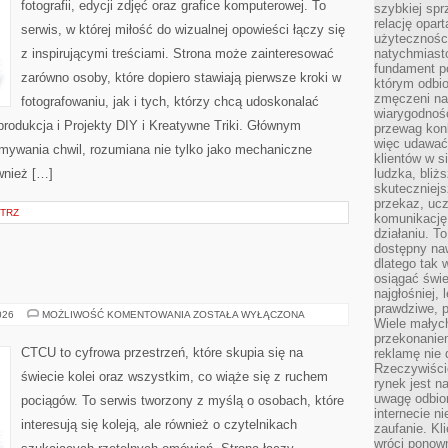
fotografii, edycji zdjęć oraz grafice komputerowej. To
szybkiej spr
relację opart
serwis, w której miłość do wizualnej opowieści łączy się
użyteczności
z inspirującymi treściami. Strona może zainteresować
natychmiasto
fundament po
zarówno osoby, które dopiero stawiają pierwsze kroki w
którym odbio
zmęczeni na
fotografowaniu, jak i tych, którzy chcą udoskonalać
wiarygodność
produkcja i Projekty DIY i Kreatywne Triki. Głównym
przewag kon
więc udawać 
ymywania chwil, rozumiana nie tylko jako mechaniczne
klientów w s
wnież […]
ludzka, bliż
skuteczniejs
przekaz, ucz
TRZ
komunikację,
działaniu. T
dostępny na
dlatego tak w
osiągać świe
najgłośniej, 
prawdziwe, 
POCIĄGI
026
MOŻLIWOŚĆ KOMENTOWANIA
ZOSTAŁA WYŁĄCZONA
Wiele małych
przekonanie
CTCU to cyfrowa przestrzeń, które skupia się na
reklamę nie 
Rzeczywiście
świecie kolei oraz wszystkim, co wiąże się z ruchem
rynek jest 
uwagę odbior
pociągów. To serwis tworzony z myślą o osobach, które
internecie n
interesują się koleją, ale również o czytelnikach
zaufanie. Kli
wróci ponown