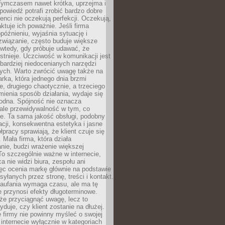
 Tymczasem nawet krótka, uprzejma i
owiedź potrafi zrobić bardzo dobre
ienci nie oczekują perfekcji. Oczekują,
aktuje ich poważnie. Jeśli firma
opóźnieniu, wyjaśnia sytuację i
związanie, często buduje większe
 wtedy, gdy próbuje udawać, że
istnieje. Uczciwość w komunikacji jest
bardziej niedocenianych narzędzi
ych. Warto zwrócić uwagę także na
rka, która jednego dnia brzmi
ie, drugiego chaotycznie, a trzeciego
mienia sposób działania, wydaje się
godna. Spójność nie oznacza
 ale przewidywalność w tym, co
e. Ta sama jakość obsługi, podobny
cji, konsekwentna estetyka i jasne
pracy sprawiają, że klient czuje się
 Mała firma, która działa
nie, budzi wrażenie większej
 To szczególnie ważne w internecie,
a nie widzi biura, zespołu ani
ęc ocenia markę głównie na podstawie
yłanych przez stronę, treści i kontakt.
aufania wymaga czasu, ale ma tę
 przynosi efekty długoterminowe.
e przyciągnąć uwagę, lecz to
yduje, czy klient zostanie na dłużej.
 firmy nie powinny myśleć o swojej
internecie wyłącznie w kategoriach