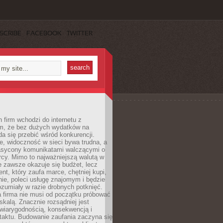
SCRIBE
FACEBOOK
TWITTER
 firm wchodzi do internetu z
m, że bez dużych wydatków na
da się przebić wśród konkurencji.
, widoczność w sieci bywa trudna, a
nasycony komunikatami walczącymi o
cy. Mimo to najważniejszą walutą w
ie zawsze okazuje się budżet, lecz
ent, który zaufa marce, chętniej kupi,
ie, poleci usługę znajomym i będzie
ozumiały w razie drobnych potknięć.
 firma nie musi od początku próbować
kalą. Znacznie rozsądniej jest
wiarygodnością, konsekwencją i
taktu. Budowanie zaufania zaczyna się