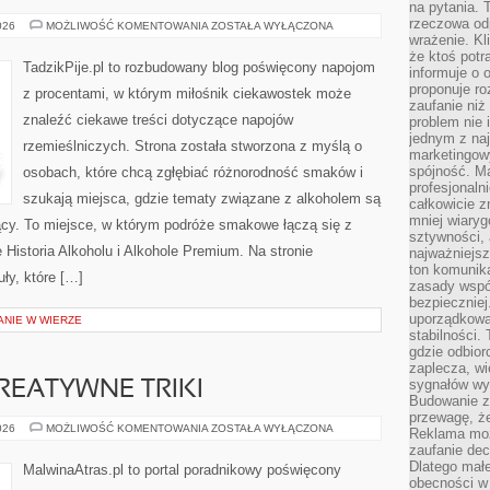
na pytania.
rzeczowa odp
CIEKAWOSTKI
026
MOŻLIWOŚĆ KOMENTOWANIA
ZOSTAŁA WYŁĄCZONA
I
wrażenie. Kl
FAKTY
że ktoś potr
TadzikPije.pl to rozbudowany blog poświęcony napojom
informuje o 
proponuje ro
z procentami, w którym miłośnik ciekawostek może
zaufanie niż
znaleźć ciekawe treści dotyczące napojów
problem nie 
jednym z naj
rzemieślniczych. Strona została stworzona z myślą o
marketingow
spójność. Ma
osobach, które chcą zgłębiać różnorodność smaków i
profesjonaln
szukają miejsca, gdzie tematy związane z alkoholem są
całkowicie z
mniej wiary
ący. To miejsce, w którym podróże smakowe łączą się z
sztywności,
 Historia Alkoholu i Alkohole Premium. Na stronie
najważniejsz
ton komunika
ły, które […]
zasady współ
bezpieczniej.
uporządkowa
ANIE W WIERZE
stabilności.
gdzie odbiorc
zaplecza, wi
sygnałów wys
KREATYWNE TRIKI
Budowanie z
przewagę, że
PROJEKTY
026
MOŻLIWOŚĆ KOMENTOWANIA
ZOSTAŁA WYŁĄCZONA
Reklama moż
DIY
zaufanie dec
I
KREATYWNE
Dlatego małe
MalwinaAtras.pl to portal poradnikowy poświęcony
TRIKI
obecności w 