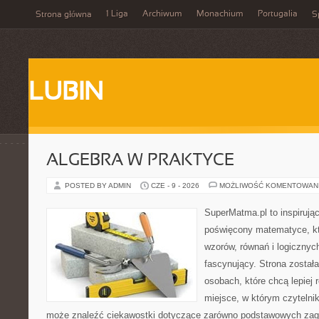
1 Liga
Archiwum
Monachium
Portugalia
Strona główna
S
LUBIN
ALGEBRA W PRAKTYCE
POSTED BY ADMIN
CZE - 9 - 2026
MOŻLIWOŚĆ KOMENTOWAN
SuperMatma.pl to inspirując
poświęcony matematyce, któ
wzorów, równań i logicznyc
fascynujący. Strona został
osobach, które chcą lepiej
miejsce, w którym czytelni
może znaleźć ciekawostki dotyczące zarówno podstawowych zagad