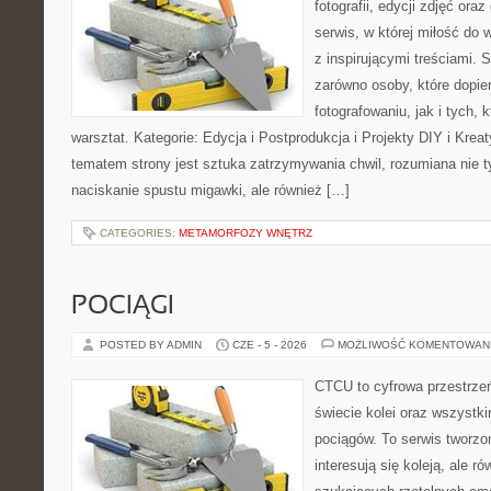
fotografii, edycji zdjęć ora
serwis, w której miłość do 
z inspirującymi treściami.
zarówno osoby, które dopier
fotografowaniu, jak i tych,
warsztat. Kategorie: Edycja i Postprodukcja i Projekty DIY i Kre
tematem strony jest sztuka zatrzymywania chwil, rozumiana nie 
naciskanie spustu migawki, ale również […]
CATEGORIES:
METAMORFOZY WNĘTRZ
POCIĄGI
POSTED BY ADMIN
CZE - 5 - 2026
MOŻLIWOŚĆ KOMENTOWAN
CTCU to cyfrowa przestrzeń
świecie kolei oraz wszystk
pociągów. To serwis tworzo
interesują się koleją, ale r