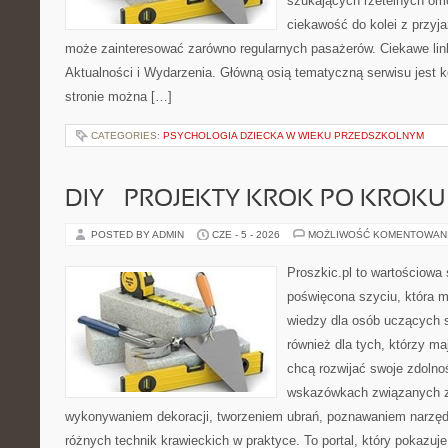
szukających rzetelnych om
ciekawość do kolei z przyj
może zainteresować zarówno regularnych pasażerów. Ciekawe link
Aktualności i Wydarzenia. Główną osią tematyczną serwisu jest
stronie można […]
CATEGORIES:
PSYCHOLOGIA DZIECKA W WIEKU PRZEDSZKOLNYM
DIY – PROJEKTY KROK PO KROKU
POSTED BY ADMIN
CZE - 5 - 2026
MOŻLIWOŚĆ KOMENTOWAN
Proszkic.pl to wartościowa 
poświęcona szyciu, która 
wiedzy dla osób uczących s
również dla tych, którzy m
chcą rozwijać swoje zdolnoś
wskazówkach związanych z
wykonywaniem dekoracji, tworzeniem ubrań, poznawaniem narzę
różnych technik krawieckich w praktyce. To portal, który pokazuj