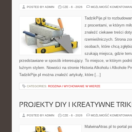
POSTED BY ADMIN
CZE - 6 - 2026
MOŻLIWOŚĆ KOMENTOWAN
TadzikPije.pl to rozbudowa
z procentami, w którym mi
znaleźć ciekawe treści dot
rzemieślniczych. Strona zo
osobach, które chcą zgłęb
szukają miejsca, gdzie tem
przedstawiane w sposób interesujący. To miejsce, w którym podr
luźnym stylem. Nowości na stronie Historia Alkoholu i Alkohole P
TadzikPije.pl można znaleźć artykuły, które […]
CATEGORIES:
RODZINA I WYCHOWANIE W WIERZE
PROJEKTY DIY I KREATYWNE TRIK
POSTED BY ADMIN
CZE - 6 - 2026
MOŻLIWOŚĆ KOMENTOWAN
MalwinaAtras.pl to portal 