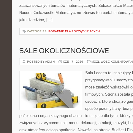
zaawansowanych tematów matematycznych. Zobacz także Matema
Nauce i Ciekawostki Matematyczne. Serwis ten portal matematy
jako dziedzinę, […]
CATEGORIES:
PORADNIK DLA POCZĄTKUJĄCYCH
SALE OKOLICZNOŚCIOWE
POSTED BY ADMIN
CZE - 7 - 2026
MOŻLIWOŚĆ KOMENTOWAN
Sala Lacerta to inspirujący
przygotowywaniu uroczystoś
może znaleźć wskazówki d
firmowych. Strona została 
osobach, które chcą zorga
sposób przemyślany, bez p
pośpiechu i organizacyjnego chaosu. To miejsce dla tych, którzy
związanych z wyborem sali, menu, dekoracji, atrakcji, muzyki, b
oraz atmosfery całego spotkania. Nowości na stronie Budżet i Fin