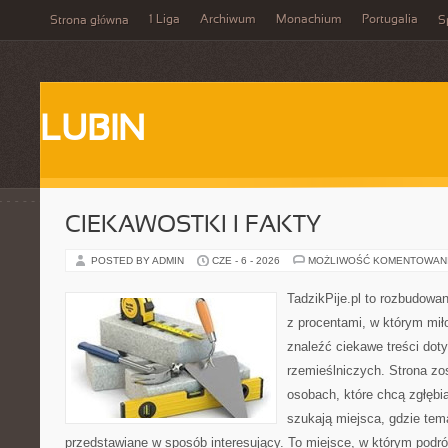
1 Liga
Archiwum
Monachium
Portugalia
Strona główna
S
LUBIN
CIEKAWOSTKI I FAKTY
POSTED BY ADMIN
CZE - 6 - 2026
MOŻLIWOŚĆ KOMENTOWAN
TadzikPije.pl to rozbudowa
z procentami, w którym mi
znaleźć ciekawe treści dot
rzemieślniczych. Strona zo
osobach, które chcą zgłęb
szukają miejsca, gdzie tem
przedstawiane w sposób interesujący. To miejsce, w którym podr