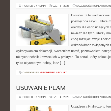
POSTED BY ADMIN
CZE - 5 - 2026
MOŻLIWOŚĆ KOMENTOWAN
Proszkic.pl to wartościowa 
poświęcona szyciu, która 
wiedzy dla osób uczących s
również dla tych, którzy m
chcą rozwijać swoje zdolnoś
wskazówkach związanych z
wykonywaniem dekoracji, tworzeniem ubrań, poznawaniem narzę
różnych technik krawieckich w praktyce. To portal, który pokazuj
tylko użytecznym hobby, lecz […]
CATEGORIES:
GEOMETRIA I FIGURY
USUWANIE PLAM
POSTED BY ADMIN
CZE - 4 - 2026
MOŻLIWOŚĆ KOMENTOWAN
Urządzenia Pralnicze to te