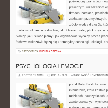
poświęcony pralnictwu, n
pralniczym, urządzeniom 
firmach, hotelach, pralniac
zakładach przemysłowych. 
źródło wiedzy dla osób, któ
działa współczesne pralnictwo, jak dobierać pralki, jak korzystać
tkaniny, jak usuwać plamy i jak organizować wydajny proces pran
fachowe wskazówki łączą się z tematyką technologii, ekologii, ch
CATEGORIES:
KUCHNIA GRECKA
PSYCHOLOGIA I EMOCJE
POSTED BY ADMIN
CZE - 3 - 2026
MOŻLIWOŚĆ KOMENTOWAN
portal Biały Kotek to nowo
internetowa, która została
rodzicach, nauczycielach, 
zainteresowanych wychowan
poświęcony jest tematyce ż