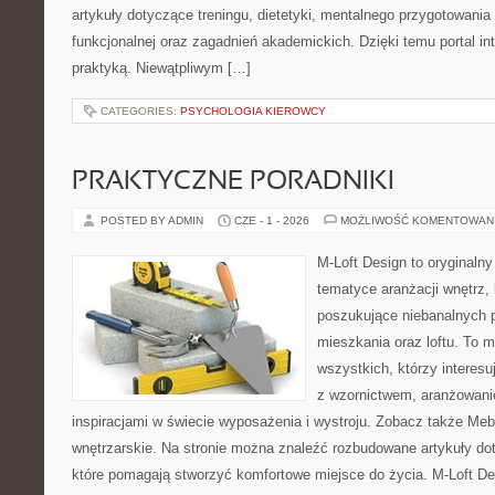
artykuły dotyczące treningu, dietetyki, mentalnego przygotowania
funkcjonalnej oraz zagadnień akademickich. Dzięki temu portal i
praktyką. Niewątpliwym […]
CATEGORIES:
PSYCHOLOGIA KIEROWCY
PRAKTYCZNE PORADNIKI
POSTED BY ADMIN
CZE - 1 - 2026
MOŻLIWOŚĆ KOMENTOWAN
M-Loft Design to oryginaln
tematyce aranżacji wnętrz, 
poszukujące niebanalnych 
mieszkania oraz loftu. To m
wszystkich, którzy interes
z wzornictwem, aranżowani
inspiracjami w świecie wyposażenia i wystroju. Zobacz także Meble
wnętrzarskie. Na stronie można znaleźć rozbudowane artykuły do
które pomagają stworzyć komfortowe miejsce do życia. M-Loft De