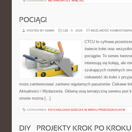
CATEGORIES:
METAMORFOZY WNĘTRZ
POCIĄGI
POSTED BY ADMIN
CZE - 5 - 2026
MOŻLIWOŚĆ KOMENTOWAN
CTCU to cyfrowa przestrzeń
świecie kolei oraz wszystk
pociągów. To serwis tworzo
interesują się koleją, ale r
szukających rzetelnych om
ciekawość do kolei z przyj
może zainteresować zarówno regularnych pasażerów. Ciekawe link
Aktualności i Wydarzenia. Główną osią tematyczną serwisu jest
stronie można […]
CATEGORIES:
PSYCHOLOGIA DZIECKA W WIEKU PRZEDSZKOLNYM
DIY – PROJEKTY KROK PO KROKU