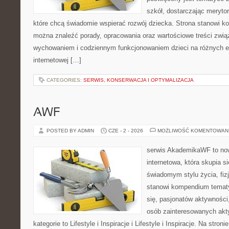
szkół, dostarczając merytor
które chcą świadomie wspierać rozwój dziecka. Strona stanowi k
można znaleźć porady, opracowania oraz wartościowe treści zwią
wychowaniem i codziennym funkcjonowaniem dzieci na różnych et
internetowej […]
CATEGORIES:
SERWIS, KONSERWACJA I OPTYMALIZACJA
AWF
POSTED BY ADMIN
CZE - 2 - 2026
MOŻLIWOŚĆ KOMENTOWAN
serwis AkademikaWF to no
internetowa, która skupia si
świadomym stylu życia, fizj
stanowi kompendium temat
się, pasjonatów aktywności
osób zainteresowanych akt
kategorie to Lifestyle i Inspiracje i Lifestyle i Inspiracje. Na stro