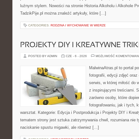
luźnym stylem. Nowości na stronie Historia Alkoholu i Alkohole P
TadzikPije.pl można znaleźć artykuły, które […]
CATEGORIES:
RODZINA I WYCHOWANIE W WIERZE
PROJEKTY DIY I KREATYWNE TRIK
POSTED BY ADMIN
CZE - 6 - 2026
MOŻLIWOŚĆ KOMENTOWAN
MalwinaAtras.pl to portal 
fotografii, edycji zdjęć ora
serwis, w której miłość do 
z inspirującymi treściami.
zarówno osoby, które dopier
fotografowaniu, jak i tych,
warsztat. Kategorie: Edycja i Postprodukcja i Projekty DIY i Kre
tematem strony jest sztuka zatrzymywania chwil, rozumiana nie 
naciskanie spustu migawki, ale również […]