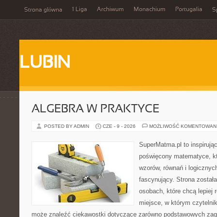
1 Liga
Archiwum
Monachium
Portugalia
Strona główna
S
LUBIN
ALGEBRA W PRAKTYCE
POSTED BY ADMIN
CZE - 9 - 2026
MOŻLIWOŚĆ KOMENTOWAN
SuperMatma.pl to inspirując
poświęcony matematyce, któ
wzorów, równań i logicznyc
fascynujący. Strona został
osobach, które chcą lepiej
miejsce, w którym czytelni
może znaleźć ciekawostki dotyczące zarówno podstawowych zagad