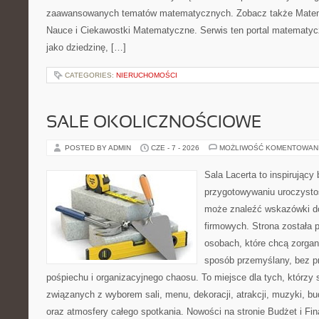
zaawansowanych tematów matematycznych. Zobacz także Matema
Nauce i Ciekawostki Matematyczne. Serwis ten portal matematy
jako dziedzinę, […]
CATEGORIES:
NIERUCHOMOŚCI
SALE OKOLICZNOŚCIOWE
POSTED BY ADMIN
CZE - 7 - 2026
MOŻLIWOŚĆ KOMENTOWAN
Sala Lacerta to inspirujący
przygotowywaniu uroczystoś
może znaleźć wskazówki d
firmowych. Strona została 
osobach, które chcą zorga
sposób przemyślany, bez p
pośpiechu i organizacyjnego chaosu. To miejsce dla tych, którzy
związanych z wyborem sali, menu, dekoracji, atrakcji, muzyki, b
oraz atmosfery całego spotkania. Nowości na stronie Budżet i Fin