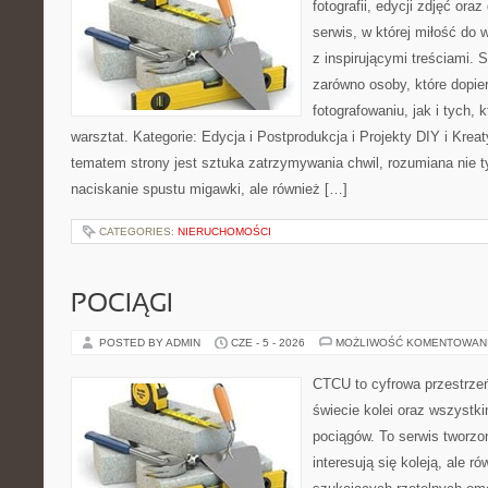
fotografii, edycji zdjęć ora
serwis, w której miłość do 
z inspirującymi treściami.
zarówno osoby, które dopier
fotografowaniu, jak i tych,
warsztat. Kategorie: Edycja i Postprodukcja i Projekty DIY i Kre
tematem strony jest sztuka zatrzymywania chwil, rozumiana nie 
naciskanie spustu migawki, ale również […]
CATEGORIES:
NIERUCHOMOŚCI
POCIĄGI
POSTED BY ADMIN
CZE - 5 - 2026
MOŻLIWOŚĆ KOMENTOWAN
CTCU to cyfrowa przestrzeń
świecie kolei oraz wszystk
pociągów. To serwis tworzo
interesują się koleją, ale r