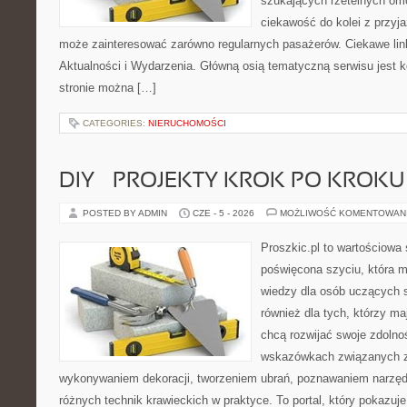
szukających rzetelnych om
ciekawość do kolei z przyj
może zainteresować zarówno regularnych pasażerów. Ciekawe link
Aktualności i Wydarzenia. Główną osią tematyczną serwisu jest
stronie można […]
CATEGORIES:
NIERUCHOMOŚCI
DIY – PROJEKTY KROK PO KROKU
POSTED BY ADMIN
CZE - 5 - 2026
MOŻLIWOŚĆ KOMENTOWAN
Proszkic.pl to wartościowa 
poświęcona szyciu, która 
wiedzy dla osób uczących s
również dla tych, którzy m
chcą rozwijać swoje zdolnoś
wskazówkach związanych z
wykonywaniem dekoracji, tworzeniem ubrań, poznawaniem narzę
różnych technik krawieckich w praktyce. To portal, który pokazuj