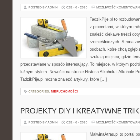
POSTED BY ADMIN
CZE - 6 - 2026
MOŻLIWOŚĆ KOMENTOWAN
TadzikPije.pl to rozbudowa
z procentami, w którym mi
znaleźć ciekawe treści dot
rzemieślniczych. Strona zo
osobach, które chcą zgłęb
szukają miejsca, gdzie tem
przedstawiane w sposób interesujący. To miejsce, w którym podr
luźnym stylem. Nowości na stronie Historia Alkoholu i Alkohole P
TadzikPije.pl można znaleźć artykuły, które […]
CATEGORIES:
NIERUCHOMOŚCI
PROJEKTY DIY I KREATYWNE TRIK
POSTED BY ADMIN
CZE - 6 - 2026
MOŻLIWOŚĆ KOMENTOWAN
MalwinaAtras.pl to portal 