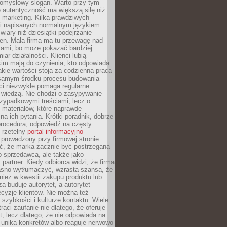
pomysłowy slogan. Warto przy tym
 autentyczność ma większą siłę niż
 marketing. Kilka prawdziwych
i napisanych normalnym językiem
wiary niż dziesiątki podejrzanie
en. Mała firma ma tu przewagę nad
ami, bo może pokazać bardziej
ar działalności. Klienci lubią
kim mają do czynienia, kto odpowiada
jakie wartości stoją za codzienną pracą
samym środku procesu budowania
ci niezwykle pomaga regularne
ę wiedzą. Nie chodzi o zasypywanie
zypadkowymi treściami, lecz o
 materiałów, które naprawdę
na ich pytania. Krótki poradnik, dobrze
procedura, odpowiedź na częsty
 rzetelny
portal informacyjno-
prowadzony przy firmowej stronie
ć, że marka zacznie być postrzegana
ko sprzedawca, ale także jako
partner. Kiedy odbiorca widzi, że firma
jasno wytłumaczyć, wzrasta szansa, że
wnież w kwestii zakupu produktu lub
za buduje autorytet, a autorytet
cyzje klientów. Nie można też
szybkości i kulturze kontaktu. Wiele
raci zaufanie nie dlatego, że oferuje
t, lecz dlatego, że nie odpowiada na
 unika konkretów albo reaguje nerwowo