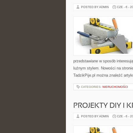
POSTED BY ADMIN
CZE - 6 - 2
przedstawiane w sposób interesuj
luźnym stylem. Nowości na stronie
TadzikPije.pl można znaleźć artyku
CATEGORIES:
NIERUCHOMOŚCI
PROJEKTY DIY I 
POSTED BY ADMIN
CZE - 6 - 2