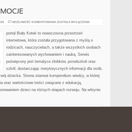
EMOCJE
PSYCHOLOGIA
026
MOŻLIWOŚĆ KOMENTOWANIA
ZOSTAŁA WYŁĄCZONA
I
EMOCJE
portal Biały Kotek to nowoczesna przestrzeń
internetowa, która została przygotowana z myślą o
rodzicach, nauczycielach, a także wszystkich osobach
zainteresowanych wychowaniem i nauką. Serwis
poświęcony jest tematyce żłobków, przedszkoli oraz
szkół, dostarczając merytorycznych informacji dla osób,
zwój dziecka. Strona stanowi kompendium wiedzy, w której
a oraz wartościowe treści związane z edukacją,
nowaniem dzieci na różnych etapach rozwoju. Na witrynie