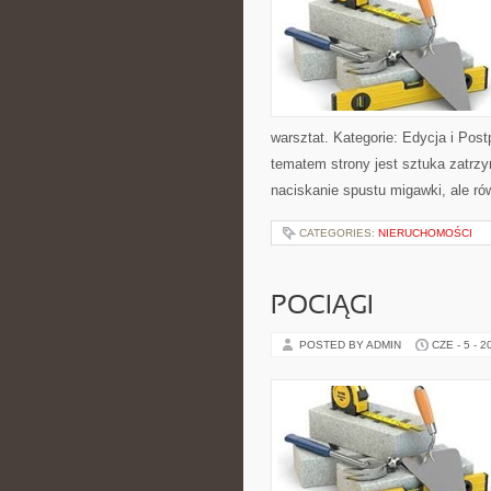
warsztat. Kategorie: Edycja i Post
tematem strony jest sztuka zatrz
naciskanie spustu migawki, ale ró
CATEGORIES:
NIERUCHOMOŚCI
POCIĄGI
POSTED BY ADMIN
CZE - 5 - 2