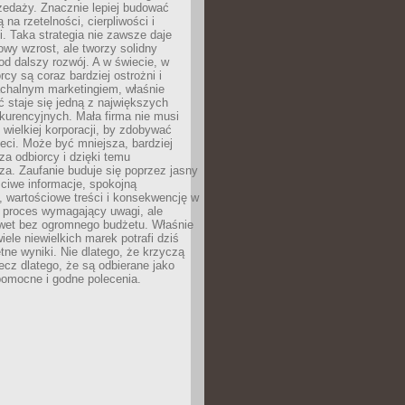
zedaży. Znacznie lepiej budować
ą na rzetelności, cierpliwości i
. Taka strategia nie zawsze daje
wy wzrost, ale tworzy solidny
d dalszy rozwój. A w świecie, w
rcy są coraz bardziej ostrożni i
chalnym marketingiem, właśnie
 staje się jedną z największych
kurencyjnych. Mała firma nie musi
wielkiej korporacji, by zdobywać
ieci. Może być mniejsza, bardziej
sza odbiorcy i dzięki temu
za. Zaufanie buduje się poprzez jasny
ciwe informacje, spokojną
 wartościowe treści i konsekwencję w
o proces wymagający uwagi, ale
wet bez ogromnego budżetu. Właśnie
iele niewielkich marek potrafi dziś
tne wyniki. Nie dlatego, że krzyczą
lecz dlatego, że są odbierane jako
pomocne i godne polecenia.