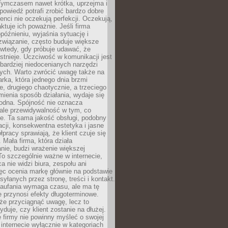
 Tymczasem nawet krótka, uprzejma i
owiedź potrafi zrobić bardzo dobre
ienci nie oczekują perfekcji. Oczekują,
aktuje ich poważnie. Jeśli firma
opóźnieniu, wyjaśnia sytuację i
związanie, często buduje większe
 wtedy, gdy próbuje udawać, że
istnieje. Uczciwość w komunikacji jest
bardziej niedocenianych narzędzi
ych. Warto zwrócić uwagę także na
rka, która jednego dnia brzmi
ie, drugiego chaotycznie, a trzeciego
mienia sposób działania, wydaje się
godna. Spójność nie oznacza
 ale przewidywalność w tym, co
e. Ta sama jakość obsługi, podobny
cji, konsekwentna estetyka i jasne
pracy sprawiają, że klient czuje się
 Mała firma, która działa
nie, budzi wrażenie większej
 To szczególnie ważne w internecie,
a nie widzi biura, zespołu ani
ęc ocenia markę głównie na podstawie
yłanych przez stronę, treści i kontakt.
aufania wymaga czasu, ale ma tę
 przynosi efekty długoterminowe.
e przyciągnąć uwagę, lecz to
yduje, czy klient zostanie na dłużej.
 firmy nie powinny myśleć o swojej
internecie wyłącznie w kategoriach