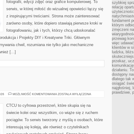
fotografii, edycji zdjęć oraz grafice komputerowej. To
szybkiej spr
relację opart
serwis, w której miłość do wizualnej opowieści łączy się
użyteczności
z inspirującymi treściami. Strona może zainteresować
natychmiasto
fundament po
zarówno osoby, które dopiero stawiają pierwsze kroki w
którym odbio
zmęczeni na
fotografowaniu, jak i tych, którzy chcą udoskonalać
wiarygodność
produkcja i Projekty DIY i Kreatywne Triki. Głównym
przewag kon
więc udawać 
ymywania chwil, rozumiana nie tylko jako mechaniczne
klientów w s
wnież […]
ludzka, bliż
skuteczniejs
przekaz, ucz
komunikację,
działaniu. T
dostępny na
dlatego tak w
osiągać świe
najgłośniej, 
prawdziwe, 
POCIĄGI
026
MOŻLIWOŚĆ KOMENTOWANIA
ZOSTAŁA WYŁĄCZONA
CTCU to cyfrowa przestrzeń, które skupia się na
świecie kolei oraz wszystkim, co wiąże się z ruchem
pociągów. To serwis tworzony z myślą o osobach, które
interesują się koleją, ale również o czytelnikach