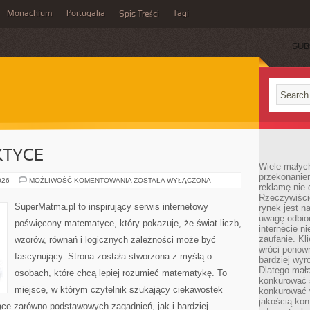
Monachium
Portugalia
Tagi
Spis Treści
SUB
KTYCE
Wiele małych
przekonanie
ALGEBRA
026
MOŻLIWOŚĆ KOMENTOWANIA
ZOSTAŁA WYŁĄCZONA
reklamę nie 
W
PRAKTYCE
Rzeczywiście
SuperMatma.pl to inspirujący serwis internetowy
rynek jest 
uwagę odbior
poświęcony matematyce, który pokazuje, że świat liczb,
internecie n
zaufanie. Kli
wzorów, równań i logicznych zależności może być
wróci ponown
fascynujący. Strona została stworzona z myślą o
bardziej wyr
Dlatego mała
osobach, które chcą lepiej rozumieć matematykę. To
konkurować s
miejsce, w którym czytelnik szukający ciekawostek
konkurować 
jakością kon
ce zarówno podstawowych zagadnień, jak i bardziej