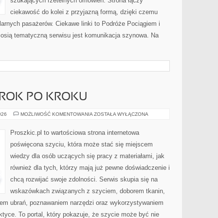
szukających rzetelnych omówień. Strona łączy
ciekawość do kolei z przyjazną formą, dzięki czemu
arnych pasażerów. Ciekawe linki to Podróże Pociągiem i
 osią tematyczną serwisu jest komunikacja szynowa. Na
 KROK PO KROKU
DIY
026
MOŻLIWOŚĆ KOMENTOWANIA
ZOSTAŁA WYŁĄCZONA
–
PROJEKTY
KROK
Proszkic.pl to wartościowa strona internetowa
PO
KROKU
poświęcona szyciu, która może stać się miejscem
wiedzy dla osób uczących się pracy z materiałami, jak
również dla tych, którzy mają już pewne doświadczenie i
chcą rozwijać swoje zdolności. Serwis skupia się na
wskazówkach związanych z szyciem, doborem tkanin,
iem ubrań, poznawaniem narzędzi oraz wykorzystywaniem
ktyce. To portal, który pokazuje, że szycie może być nie