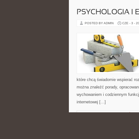
PSYCHOLOGIA I 
POSTED BY ADMIN
CZE - 3 - 2
które chcą świadomie wspierać ro
można znaleźć porady, opracowani
wychowaniem i codziennym funkcjo
internetowej […]
CATEGORIES:
NIERUCHOMOŚCI
AWF