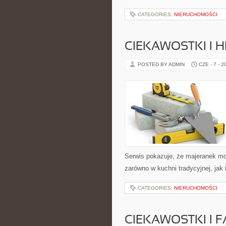
CATEGORIES:
NIERUCHOMOŚCI
CIEKAWOSTKI I H
POSTED BY ADMIN
CZE - 7 - 2
Serwis pokazuje, że majeranek m
zarówno w kuchni tradycyjnej, jak
CATEGORIES:
NIERUCHOMOŚCI
CIEKAWOSTKI I 