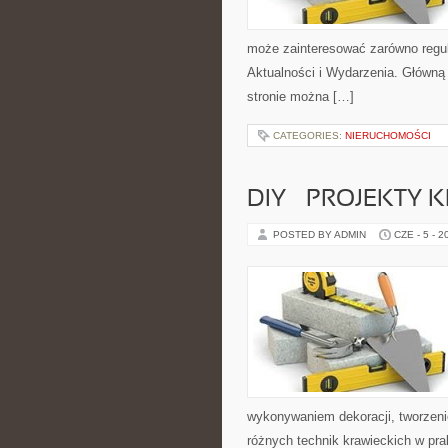
może zainteresować zarówno regul
Aktualności i Wydarzenia. Główną
stronie można […]
CATEGORIES:
NIERUCHOMOŚCI
DIY – PROJEKTY
POSTED BY ADMIN
CZE - 5 - 2
wykonywaniem dekoracji, tworzen
różnych technik krawieckich w pra