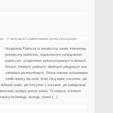
USUWANIE
026
MOŻLIWOŚĆ KOMENTOWANIA
ZOSTAŁA WYŁĄCZONA
PLAM
Urządzenia Pralnicze to tematyczny serwis internetowy
poświęcony pralnictwu, nowoczesnym rozwiązaniom
pralniczym, urządzeniom wykorzystywanym w domach,
firmach, hotelach, pralniach, obiektach usługowych oraz
zakładach przemysłowych. Strona stanowi rozbudowane
źródło wiedzy dla osób, które chcą lepiej zrozumieć, jak
 dobierać pralki, jak korzystać z suszarek, jak pielęgnować
rganizować wydajny proces prania. To miejsce, w którym
atyką technologii, ekologii, chemii […]