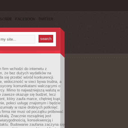
SCRIBE
FACEBOOK
TWITTER
 firm wchodzi do internetu z
m, że bez dużych wydatków na
da się przebić wśród konkurencji.
, widoczność w sieci bywa trudna, a
nasycony komunikatami walczącymi o
cy. Mimo to najważniejszą walutą w
ie zawsze okazuje się budżet, lecz
ent, który zaufa marce, chętniej kupi,
ie, poleci usługę znajomym i będzie
ozumiały w razie drobnych potknięć.
 firma nie musi od początku próbować
kalą. Znacznie rozsądniej jest
wiarygodnością, konsekwencją i
taktu. Budowanie zaufania zaczyna się