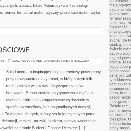
od prostych 
mają ogromne
ycznych. Zobacz także Matematyka w Technologii i
czytelne inf
e. Serwis ten portal matematyczny prezentuje matematykę
kontaktowe, 
terminy reali
podstawy. Ki
niejasności,
chaotycznych
kolei uczciw
sygnał: za t
wiedzą, co r
świecie cyfr
OŚCIOWE
szybko wpły
rolę odgrywa
SALE
026
MOŻLIWOŚĆ KOMENTOWANIA
ZOSTAŁA WYŁĄCZONA
ofercie. Mał
OKOLICZNOŚCIOWE
błędy. Albo p
bezosobowo,
Sala Lacerta to inspirujący blog internetowy poświęcony
cenę być zab
przygotowywaniu uroczystości, w którym czytelnik
tym klarowno
komunikacja 
może znaleźć wskazówki dotyczące eventów
powinien od 
firmowych. Strona została przygotowana z myślą o
firma, komu 
czego można 
osobach, które chcą zorganizować wydarzenie w
tam, gdzie m
Rośnie tam, 
sposób przemyślany, bez przypadkowych decyzji,
poinformowan
u. To miejsce dla tych, którzy szukają czytelnych porad
są również 
rozsądnie. Op
dekoracji, atrakcji, muzyki, budżetu, oprawy wydarzenia
krótkie hist
Nowości na stronie Budżet i Finanse i Atrakcje […]
pracy mogą d