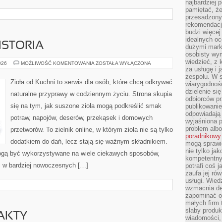
najbardziej 
pamiętać, że
przesadzony
rekomendacj
budzi więcej 
idealnych oc
ISTORIA
dużymi mark
osobisty wymi
wiedzieć, z 
CIEKAWOSTKI
026
MOŻLIWOŚĆ KOMENTOWANIA
ZOSTAŁA WYŁĄCZONA
I
za usługę i 
HISTORIA
zespołu. W 
Zioła od Kuchni to serwis dla osób, które chcą odkrywać
wiarygodnoś
dzielenie si
naturalne przyprawy w codziennym życiu. Strona skupia
odbiorców pr
się na tym, jak suszone zioła mogą podkreślić smak
publikowanie
odpowiadają 
potraw, napojów, deserów, przekąsek i domowych
wyjaśniona 
problem albo
przetworów. To zielnik online, w którym zioła nie są tylko
poradnikowy
dodatkiem do dań, lecz stają się ważnym składnikiem.
mogą sprawi
nie tylko ja
ogą być wykorzystywane na wiele ciekawych sposobów,
kompetentny 
 i w bardziej nowoczesnych […]
potrafi coś 
zaufa jej ró
usługi. Wied
wzmacnia de
zapominać o 
małych firm t
słaby produk
FAKTY
wiadomości,