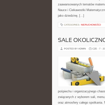
zaawansowanych tematów matemat
Nauce i Ciekawostki Matematyczn
jako dziedzinę, […]
CATEGORIES:
NIERUCHOMOŚCI
SALE OKOLICZN
POSTED BY ADMIN
CZE - 7 - 2
pośpiechu i organizacyjnego chaos
związanych z wyborem sali, menu, 
oraz atmosfery całego spotkania. 