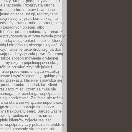
rzeczy, które z perspektywy klienta
 znaczenie. Przejrzysta strona,
ormacje o firmie, prawdziwe dane
jasno opisane usługi, realistyczne
zacji i spójny język komunikacji to
edy użytkownik trafia na stronę pełną
 przesadnych obietnic albo
 treści, od razu nabiera dystansu. Z
ie przygotowana witryna wysyła prosty
ą marką stoją konkretni ludzie, którzy
obią i nie próbują niczego ukrywać. W
owym właśnie takie drobiazgi bardzo
wają na decyzje zakupowe. Ogromną
 także sposób mówienia o własnej
e firmy często popełniają dwa skrajne
róbują brzmieć zbyt oficjalnie i
 albo przeciwnie, chcą za wszelką
awne i wyróżniające się, gubiąc przy
ść przekazu. Najlepiej sprawdza się
prosta, konkretna i ludzka. Klient
razu rozumieć, czym zajmuje się
pomaga, jak przebiega współpraca i
się spodziewać. Zaufanie nie rośnie
arka stara się wyłącznie imponować.
gdzie odbiorca czuje się dobrze
y i traktowany serio. Bardzo ważne
dowody społeczne, ale rozumiane
inie klientów, zdjęcia realizacji,
orie współpracy czy pokazanie efektów
ziałać znacznie skuteczniej niż