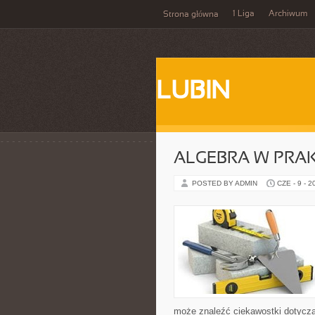
1 Liga
Archiwum
Strona główna
LUBIN
ALGEBRA W PRA
POSTED BY ADMIN
CZE - 9 - 2
może znaleźć ciekawostki dotyczą