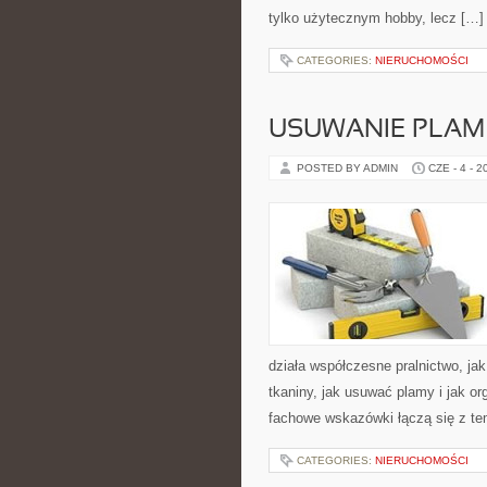
tylko użytecznym hobby, lecz […]
CATEGORIES:
NIERUCHOMOŚCI
USUWANIE PLAM
POSTED BY ADMIN
CZE - 4 - 2
działa współczesne pralnictwo, jak
tkaniny, jak usuwać plamy i jak o
fachowe wskazówki łączą się z tem
CATEGORIES:
NIERUCHOMOŚCI