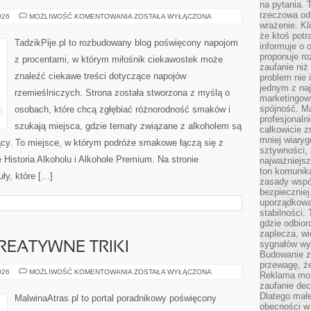
na pytania.
rzeczowa odp
CIEKAWOSTKI
026
MOŻLIWOŚĆ KOMENTOWANIA
ZOSTAŁA WYŁĄCZONA
I
wrażenie. Kl
FAKTY
że ktoś potr
TadzikPije.pl to rozbudowany blog poświęcony napojom
informuje o 
proponuje ro
z procentami, w którym miłośnik ciekawostek może
zaufanie niż
znaleźć ciekawe treści dotyczące napojów
problem nie 
jednym z naj
rzemieślniczych. Strona została stworzona z myślą o
marketingow
spójność. Ma
osobach, które chcą zgłębiać różnorodność smaków i
profesjonaln
szukają miejsca, gdzie tematy związane z alkoholem są
całkowicie z
mniej wiary
ący. To miejsce, w którym podróże smakowe łączą się z
sztywności,
 Historia Alkoholu i Alkohole Premium. Na stronie
najważniejsz
ton komunika
ły, które […]
zasady współ
bezpieczniej.
uporządkowa
stabilności.
gdzie odbiorc
zaplecza, wi
sygnałów wys
KREATYWNE TRIKI
Budowanie z
przewagę, że
PROJEKTY
026
MOŻLIWOŚĆ KOMENTOWANIA
ZOSTAŁA WYŁĄCZONA
Reklama moż
DIY
zaufanie dec
I
KREATYWNE
Dlatego małe
MalwinaAtras.pl to portal poradnikowy poświęcony
TRIKI
obecności w 