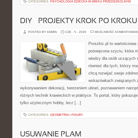
CATEGORIES:
PSYCHOLOGIA DZIECKA W WIEKU PRZEDSZKOLNYM
DIY – PROJEKTY KROK PO KROKU
POSTED BY ADMIN
CZE - 5 - 2026
MOŻLIWOŚĆ KOMENTOWAN
Proszkic.pl to wartościowa 
poświęcona szyciu, która 
wiedzy dla osób uczących s
również dla tych, którzy m
chcą rozwijać swoje zdolnoś
wskazówkach związanych z
wykonywaniem dekoracji, tworzeniem ubrań, poznawaniem narzę
różnych technik krawieckich w praktyce. To portal, który pokazuj
tylko użytecznym hobby, lecz […]
CATEGORIES:
GEOMETRIA I FIGURY
USUWANIE PLAM