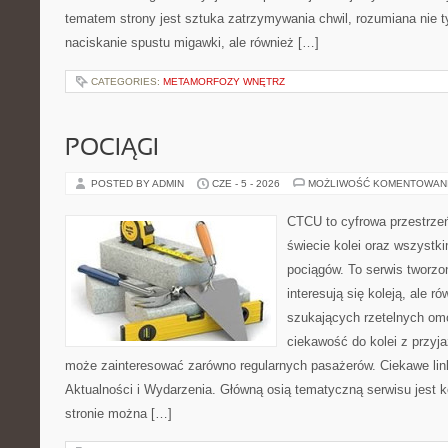
tematem strony jest sztuka zatrzymywania chwil, rozumiana nie 
naciskanie spustu migawki, ale również […]
CATEGORIES:
METAMORFOZY WNĘTRZ
POCIĄGI
POSTED BY ADMIN
CZE - 5 - 2026
MOŻLIWOŚĆ KOMENTOWAN
CTCU to cyfrowa przestrzeń
świecie kolei oraz wszystk
pociągów. To serwis tworzo
interesują się koleją, ale r
szukających rzetelnych om
ciekawość do kolei z przyj
może zainteresować zarówno regularnych pasażerów. Ciekawe link
Aktualności i Wydarzenia. Główną osią tematyczną serwisu jest
stronie można […]