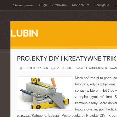
1 Liga
Archiwum
Monachium
Portugalia
Strona główna
S
LUBIN
PROJEKTY DIY I KREATYWNE TRIK
POSTED BY ADMIN
CZE - 6 - 2026
MOŻLIWOŚĆ KOMENTOWAN
MalwinaAtras.pl to portal 
fotografii, edycji zdjęć ora
serwis, w której miłość do 
z inspirującymi treściami.
zarówno osoby, które dopier
fotografowaniu, jak i tych,
warsztat. Kategorie: Edycja i Postprodukcja i Projekty DIY i Kre