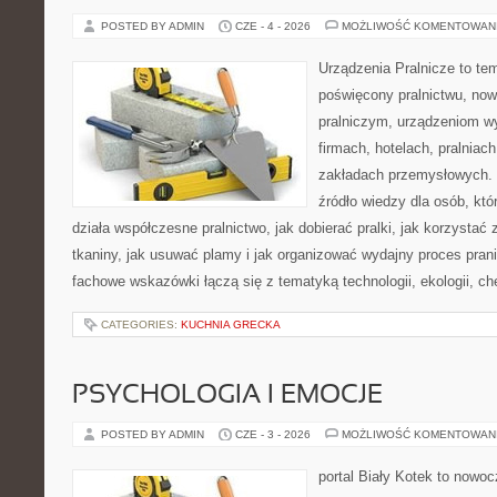
POSTED BY ADMIN
CZE - 4 - 2026
MOŻLIWOŚĆ KOMENTOWAN
Urządzenia Pralnicze to te
poświęcony pralnictwu, n
pralniczym, urządzeniom 
firmach, hotelach, pralniac
zakładach przemysłowych. 
źródło wiedzy dla osób, któ
działa współczesne pralnictwo, jak dobierać pralki, jak korzystać
tkaniny, jak usuwać plamy i jak organizować wydajny proces pran
fachowe wskazówki łączą się z tematyką technologii, ekologii, ch
CATEGORIES:
KUCHNIA GRECKA
PSYCHOLOGIA I EMOCJE
POSTED BY ADMIN
CZE - 3 - 2026
MOŻLIWOŚĆ KOMENTOWAN
portal Biały Kotek to nowo