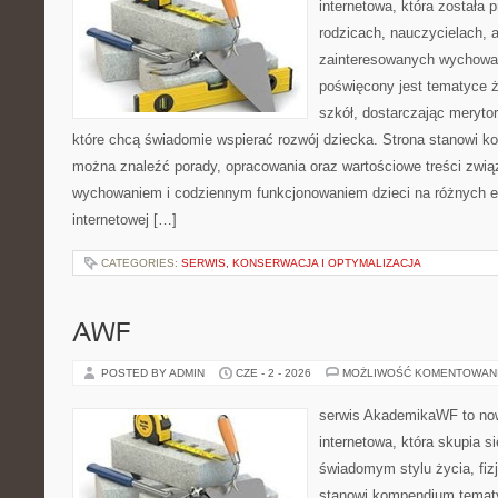
internetowa, która została
rodzicach, nauczycielach, 
zainteresowanych wychowan
poświęcony jest tematyce ż
szkół, dostarczając merytor
które chcą świadomie wspierać rozwój dziecka. Strona stanowi k
można znaleźć porady, opracowania oraz wartościowe treści zwią
wychowaniem i codziennym funkcjonowaniem dzieci na różnych et
internetowej […]
CATEGORIES:
SERWIS, KONSERWACJA I OPTYMALIZACJA
AWF
POSTED BY ADMIN
CZE - 2 - 2026
MOŻLIWOŚĆ KOMENTOWAN
serwis AkademikaWF to no
internetowa, która skupia si
świadomym stylu życia, fizj
stanowi kompendium temat