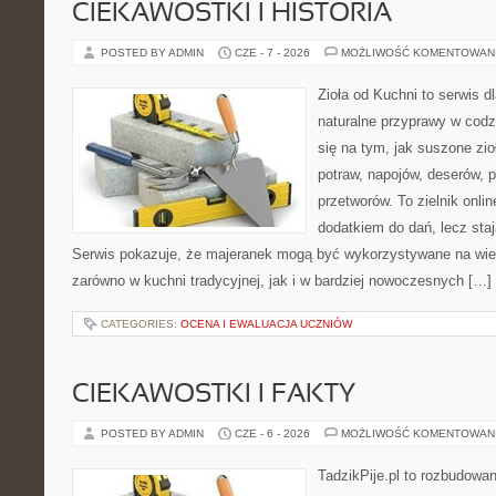
CIEKAWOSTKI I HISTORIA
POSTED BY ADMIN
CZE - 7 - 2026
MOŻLIWOŚĆ KOMENTOWAN
Zioła od Kuchni to serwis d
naturalne przyprawy w codz
się na tym, jak suszone zi
potraw, napojów, deserów,
przetworów. To zielnik onlin
dodatkiem do dań, lecz sta
Serwis pokazuje, że majeranek mogą być wykorzystywane na wie
zarówno w kuchni tradycyjnej, jak i w bardziej nowoczesnych […]
CATEGORIES:
OCENA I EWALUACJA UCZNIÓW
CIEKAWOSTKI I FAKTY
POSTED BY ADMIN
CZE - 6 - 2026
MOŻLIWOŚĆ KOMENTOWAN
TadzikPije.pl to rozbudowa