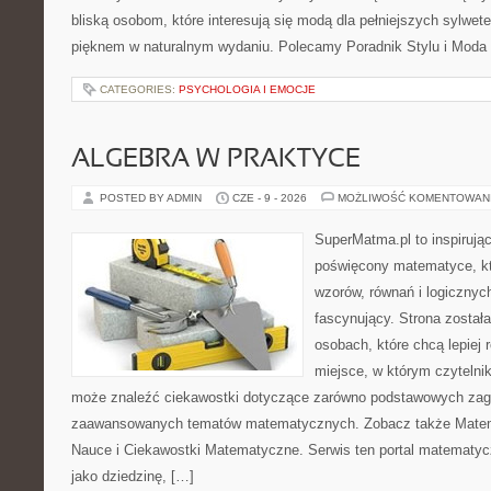
bliską osobom, które interesują się modą dla pełniejszych sylwete
pięknem w naturalnym wydaniu. Polecamy Poradnik Stylu i Moda
CATEGORIES:
PSYCHOLOGIA I EMOCJE
ALGEBRA W PRAKTYCE
POSTED BY ADMIN
CZE - 9 - 2026
MOŻLIWOŚĆ KOMENTOWAN
SuperMatma.pl to inspirując
poświęcony matematyce, któ
wzorów, równań i logicznyc
fascynujący. Strona został
osobach, które chcą lepiej
miejsce, w którym czytelni
może znaleźć ciekawostki dotyczące zarówno podstawowych zagad
zaawansowanych tematów matematycznych. Zobacz także Matema
Nauce i Ciekawostki Matematyczne. Serwis ten portal matematy
jako dziedzinę, […]