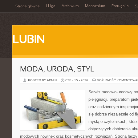
1 Liga
Archiwum
Monachium
Portugalia
Strona główna
S
LUBIN
MODA, URODA, STYL
POSTED BY ADMIN
CZE - 15 - 2026
MOŻLIWOŚĆ KOMENTOWA
Serwis modowo-urodowy poś
pielęgnacji, preparatom pi
oraz codziennym inspiracjo
się dobrze niezależnie od f
myślą o czytelnikach, któr
dotyczących dobierania ubra
modowych nowinek oraz kosmetycznych rozwiązań. Strona łączy i