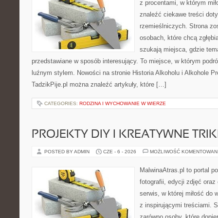
z procentami, w którym mi
znaleźć ciekawe treści dot
rzemieślniczych. Strona zo
osobach, które chcą zgłęb
szukają miejsca, gdzie tem
przedstawiane w sposób interesujący. To miejsce, w którym podr
luźnym stylem. Nowości na stronie Historia Alkoholu i Alkohole P
TadzikPije.pl można znaleźć artykuły, które […]
CATEGORIES:
RODZINA I WYCHOWANIE W WIERZE
PROJEKTY DIY I KREATYWNE TRIK
POSTED BY ADMIN
CZE - 6 - 2026
MOŻLIWOŚĆ KOMENTOWAN
MalwinaAtras.pl to portal 
fotografii, edycji zdjęć ora
serwis, w której miłość do 
z inspirującymi treściami.
zarówno osoby, które dopier