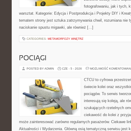
fotografowaniu, jak i tych,
warsztat. Kategorie: Edycja i Postprodukcja i Projekty DIY i Kre
tematem strony jest sztuka zatrzymywania chwil, rozumiana nie 
naciskanie spustu migawki, ale również […]
CATEGORIES:
METAMORFOZY WNĘTRZ
POCIĄGI
POSTED BY ADMIN
CZE - 5 - 2026
MOŻLIWOŚĆ KOMENTOWAN
CTCU to cyfrowa przestrzeń
świecie kolei oraz wszystk
pociągów. To serwis tworzo
interesują się koleją, ale r
szukających rzetelnych om
ciekawość do kolei z przyj
może zainteresować zarówno regularnych pasażerów. Ciekawe link
Aktualności i Wydarzenia. Główną osią tematyczną serwisu jest