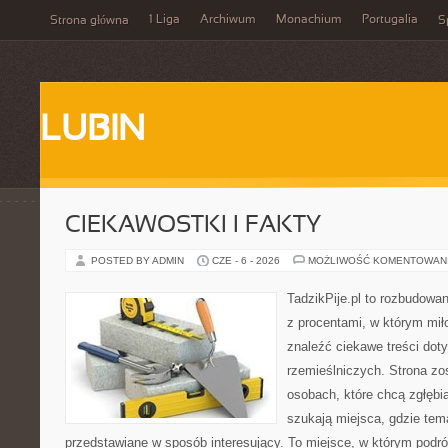
1 Liga
Archiwum
Monachium
Portugalia
Strona główna
S
LUBIN
CIEKAWOSTKI I FAKTY
POSTED BY ADMIN
CZE - 6 - 2026
MOŻLIWOŚĆ KOMENTOWAN
TadzikPije.pl to rozbudowa
z procentami, w którym mi
znaleźć ciekawe treści dot
rzemieślniczych. Strona zo
osobach, które chcą zgłęb
szukają miejsca, gdzie tem
przedstawiane w sposób interesujący. To miejsce, w którym podr