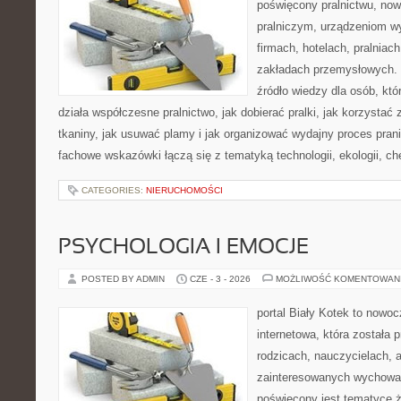
poświęcony pralnictwu, n
pralniczym, urządzeniom 
firmach, hotelach, pralniac
zakładach przemysłowych. 
źródło wiedzy dla osób, któ
działa współczesne pralnictwo, jak dobierać pralki, jak korzystać
tkaniny, jak usuwać plamy i jak organizować wydajny proces pran
fachowe wskazówki łączą się z tematyką technologii, ekologii, ch
CATEGORIES:
NIERUCHOMOŚCI
PSYCHOLOGIA I EMOCJE
POSTED BY ADMIN
CZE - 3 - 2026
MOŻLIWOŚĆ KOMENTOWAN
portal Biały Kotek to nowo
internetowa, która została
rodzicach, nauczycielach, 
zainteresowanych wychowan
poświęcony jest tematyce ż