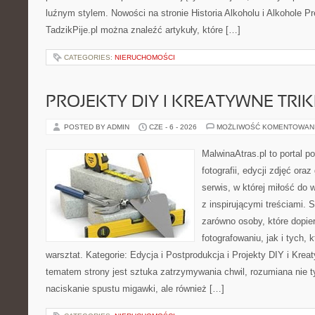
luźnym stylem. Nowości na stronie Historia Alkoholu i Alkohole P
TadzikPije.pl można znaleźć artykuły, które […]
CATEGORIES:
NIERUCHOMOŚCI
PROJEKTY DIY I KREATYWNE TRIK
POSTED BY ADMIN
CZE - 6 - 2026
MOŻLIWOŚĆ KOMENTOWAN
MalwinaAtras.pl to portal 
fotografii, edycji zdjęć ora
serwis, w której miłość do 
z inspirującymi treściami.
zarówno osoby, które dopier
fotografowaniu, jak i tych,
warsztat. Kategorie: Edycja i Postprodukcja i Projekty DIY i Kre
tematem strony jest sztuka zatrzymywania chwil, rozumiana nie 
naciskanie spustu migawki, ale również […]