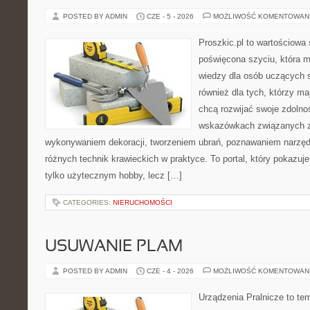
POSTED BY ADMIN
CZE - 5 - 2026
MOŻLIWOŚĆ KOMENTOWAN
Proszkic.pl to wartościowa 
poświęcona szyciu, która 
wiedzy dla osób uczących s
również dla tych, którzy m
chcą rozwijać swoje zdolnoś
wskazówkach związanych z
wykonywaniem dekoracji, tworzeniem ubrań, poznawaniem narzę
różnych technik krawieckich w praktyce. To portal, który pokazuj
tylko użytecznym hobby, lecz […]
CATEGORIES:
NIERUCHOMOŚCI
USUWANIE PLAM
POSTED BY ADMIN
CZE - 4 - 2026
MOŻLIWOŚĆ KOMENTOWAN
Urządzenia Pralnicze to te