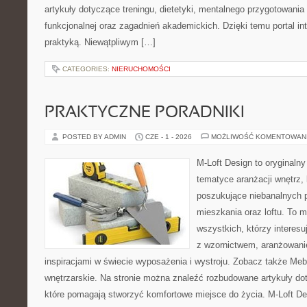
artykuły dotyczące treningu, dietetyki, mentalnego przygotowania
funkcjonalnej oraz zagadnień akademickich. Dzięki temu portal i
praktyką. Niewątpliwym […]
CATEGORIES:
NIERUCHOMOŚCI
PRAKTYCZNE PORADNIKI
POSTED BY ADMIN
CZE - 1 - 2026
MOŻLIWOŚĆ KOMENTOWAN
M-Loft Design to oryginaln
tematyce aranżacji wnętrz, 
poszukujące niebanalnych 
mieszkania oraz loftu. To m
wszystkich, którzy interes
z wzornictwem, aranżowani
inspiracjami w świecie wyposażenia i wystroju. Zobacz także Meble
wnętrzarskie. Na stronie można znaleźć rozbudowane artykuły do
które pomagają stworzyć komfortowe miejsce do życia. M-Loft De