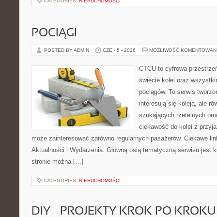
CATEGORIES:
NIERUCHOMOŚCI
POCIĄGI
POSTED BY ADMIN
CZE - 5 - 2026
MOŻLIWOŚĆ KOMENTOWAN
CTCU to cyfrowa przestrzeń
świecie kolei oraz wszystk
pociągów. To serwis tworzo
interesują się koleją, ale r
szukających rzetelnych om
ciekawość do kolei z przyj
może zainteresować zarówno regularnych pasażerów. Ciekawe link
Aktualności i Wydarzenia. Główną osią tematyczną serwisu jest
stronie można […]
CATEGORIES:
NIERUCHOMOŚCI
DIY – PROJEKTY KROK PO KROKU