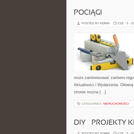
POCIĄGI
POSTED BY ADMIN
CZE - 5 - 2
może zainteresować zarówno regul
Aktualności i Wydarzenia. Główną
stronie można […]
CATEGORIES:
NIERUCHOMOŚCI
DIY – PROJEKTY
POSTED BY ADMIN
CZE - 5 - 2