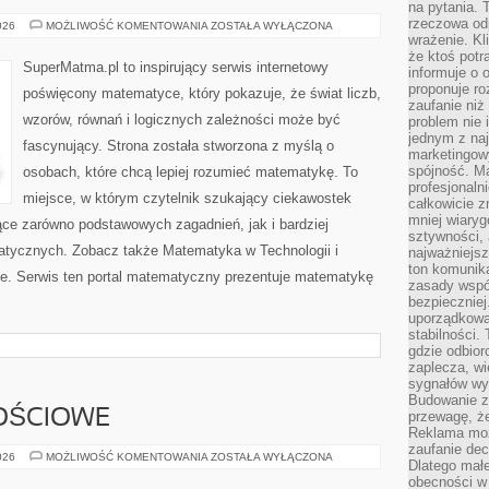
na pytania.
rzeczowa odp
ALGEBRA
026
MOŻLIWOŚĆ KOMENTOWANIA
ZOSTAŁA WYŁĄCZONA
W
wrażenie. Kl
PRAKTYCE
że ktoś potr
SuperMatma.pl to inspirujący serwis internetowy
informuje o 
proponuje ro
poświęcony matematyce, który pokazuje, że świat liczb,
zaufanie niż
wzorów, równań i logicznych zależności może być
problem nie 
jednym z naj
fascynujący. Strona została stworzona z myślą o
marketingow
spójność. Ma
osobach, które chcą lepiej rozumieć matematykę. To
profesjonaln
miejsce, w którym czytelnik szukający ciekawostek
całkowicie z
mniej wiary
ce zarówno podstawowych zagadnień, jak i bardziej
sztywności,
ycznych. Zobacz także Matematyka w Technologii i
najważniejsz
ton komunika
e. Serwis ten portal matematyczny prezentuje matematykę
zasady współ
bezpieczniej.
uporządkowa
stabilności.
gdzie odbiorc
zaplecza, wi
sygnałów wys
Budowanie z
OŚCIOWE
przewagę, że
Reklama moż
zaufanie dec
SALE
026
MOŻLIWOŚĆ KOMENTOWANIA
ZOSTAŁA WYŁĄCZONA
Dlatego małe
OKOLICZNOŚCIOWE
obecności w 