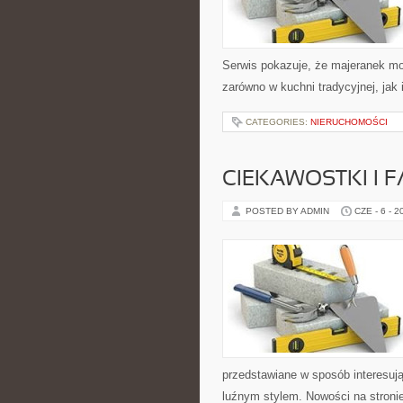
Serwis pokazuje, że majeranek m
zarówno w kuchni tradycyjnej, jak
CATEGORIES:
NIERUCHOMOŚCI
CIEKAWOSTKI I 
POSTED BY ADMIN
CZE - 6 - 2
przedstawiane w sposób interesuj
luźnym stylem. Nowości na stronie