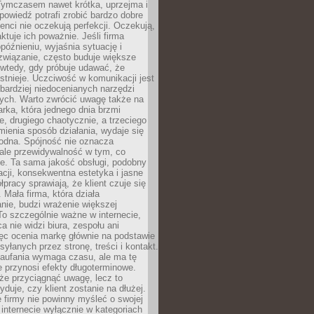
 Tymczasem nawet krótka, uprzejma i
owiedź potrafi zrobić bardzo dobre
ienci nie oczekują perfekcji. Oczekują,
aktuje ich poważnie. Jeśli firma
opóźnieniu, wyjaśnia sytuację i
związanie, często buduje większe
 wtedy, gdy próbuje udawać, że
istnieje. Uczciwość w komunikacji jest
bardziej niedocenianych narzędzi
ych. Warto zwrócić uwagę także na
rka, która jednego dnia brzmi
ie, drugiego chaotycznie, a trzeciego
mienia sposób działania, wydaje się
godna. Spójność nie oznacza
 ale przewidywalność w tym, co
e. Ta sama jakość obsługi, podobny
cji, konsekwentna estetyka i jasne
pracy sprawiają, że klient czuje się
 Mała firma, która działa
nie, budzi wrażenie większej
 To szczególnie ważne w internecie,
a nie widzi biura, zespołu ani
ęc ocenia markę głównie na podstawie
yłanych przez stronę, treści i kontakt.
aufania wymaga czasu, ale ma tę
 przynosi efekty długoterminowe.
e przyciągnąć uwagę, lecz to
yduje, czy klient zostanie na dłużej.
 firmy nie powinny myśleć o swojej
internecie wyłącznie w kategoriach