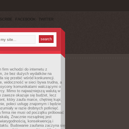
SCRIBE
FACEBOOK
TWITTER
 firm wchodzi do internetu z
m, że bez dużych wydatków na
da się przebić wśród konkurencji.
, widoczność w sieci bywa trudna, a
nasycony komunikatami walczącymi o
cy. Mimo to najważniejszą walutą w
ie zawsze okazuje się budżet, lecz
ent, który zaufa marce, chętniej kupi,
ie, poleci usługę znajomym i będzie
ozumiały w razie drobnych potknięć.
 firma nie musi od początku próbować
kalą. Znacznie rozsądniej jest
wiarygodnością, konsekwencją i
taktu. Budowanie zaufania zaczyna się