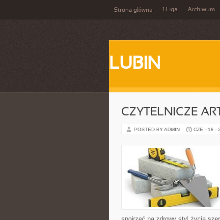
1 Liga
Archiwum
Strona główna
LUBIN
CZYTELNICZE AR
POSTED BY ADMIN
CZE - 18 -
spojrzeć na zdrowy styl życia sze