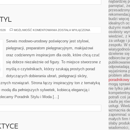
najbardziej 
pamiętać, że
przesadzony
rekomendacj
budzi więcej 
TYL
idealnych oc
dużymi mark
MODA,
 2026
MOŻLIWOŚĆ KOMENTOWANIA
ZOSTAŁA WYŁĄCZONA
osobisty wymi
URODA,
wiedzieć, z 
STYL
za usługę i 
Serwis modowo-urodowy poświęcony jest stylowi,
zespołu. W 
pielęgnacji, preparatom pielęgnacyjnym, makijażowi
wiarygodnoś
dzielenie si
oraz codziennym inspiracjom dla osób, które chcą czuć
odbiorców pr
się dobrze niezależnie od figury. To miejsce stworzone z
publikowanie
odpowiadają 
myślą o czytelnikach, którzy szukają prostych porad
wyjaśniona 
problem albo
dotyczących dobierania ubrań, pielęgnacji skóry,
poradnikowy
ych rozwiązań. Strona łączy inspiracyjny ton z tematyką
mogą sprawi
nie tylko ja
ę modą dla pełniejszych sylwetek, kobiecą elegancją i
kompetentny 
olecamy Poradnik Stylu i Moda […]
potrafi coś 
zaufa jej ró
usługi. Wied
wzmacnia de
zapominać o 
małych firm t
słaby produk
KTYCE
wiadomości,