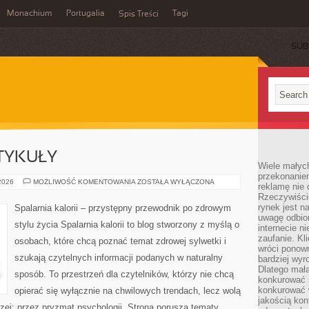
Monachium
Portugalia
Tagi
Spis Treści
SUB
TYKUŁY
Wiele małych
przekonanie
CZYTELNICZE
 2026
MOŻLIWOŚĆ KOMENTOWANIA
ZOSTAŁA WYŁĄCZONA
reklamę nie 
ARTYKUŁY
Rzeczywiście
rynek jest 
Spalarnia kalorii – przystępny przewodnik po zdrowym
uwagę odbior
stylu życia Spalarnia kalorii to blog stworzony z myślą o
internecie n
zaufanie. Kli
osobach, które chcą poznać temat zdrowej sylwetki i
wróci ponown
szukają czytelnych informacji podanych w naturalny
bardziej wyr
Dlatego mała
sposób. To przestrzeń dla czytelników, którzy nie chcą
konkurować s
konkurować 
opierać się wyłącznie na chwilowych trendach, lecz wolą
jakością kon
rzej: przez pryzmat psychologii. Strona porusza tematy,