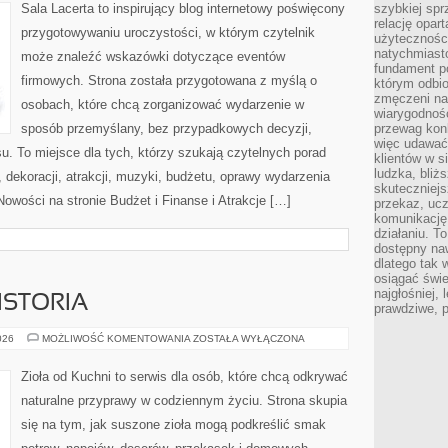
Sala Lacerta to inspirujący blog internetowy poświęcony
szybkiej spr
relację opart
przygotowywaniu uroczystości, w którym czytelnik
użyteczności
natychmiasto
może znaleźć wskazówki dotyczące eventów
fundament po
firmowych. Strona została przygotowana z myślą o
którym odbio
zmęczeni na
osobach, które chcą zorganizować wydarzenie w
wiarygodność
sposób przemyślany, bez przypadkowych decyzji,
przewag kon
więc udawać 
u. To miejsce dla tych, którzy szukają czytelnych porad
klientów w s
ludzka, bliż
dekoracji, atrakcji, muzyki, budżetu, oprawy wydarzenia
skuteczniejs
Nowości na stronie Budżet i Finanse i Atrakcje […]
przekaz, ucz
komunikację,
działaniu. T
dostępny na
dlatego tak w
osiągać świe
najgłośniej, 
ISTORIA
prawdziwe, 
CIEKAWOSTKI
026
MOŻLIWOŚĆ KOMENTOWANIA
ZOSTAŁA WYŁĄCZONA
I
HISTORIA
Zioła od Kuchni to serwis dla osób, które chcą odkrywać
naturalne przyprawy w codziennym życiu. Strona skupia
się na tym, jak suszone zioła mogą podkreślić smak