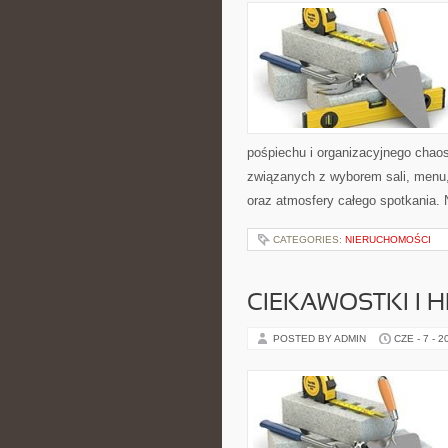
pośpiechu i organizacyjnego chaos
związanych z wyborem sali, menu, 
oraz atmosfery całego spotkania. 
CATEGORIES:
NIERUCHOMOŚCI
CIEKAWOSTKI I H
POSTED BY ADMIN
CZE - 7 - 2