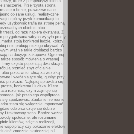
rzeczy, które z perspektywy klienta
 znaczenie. Przejrzysta strona,
ormacje o firmie, prawdziwe dane
jasno opisane usługi, realistyczne
zacji i spójny język komunikacji to
edy użytkownik trafia na stronę pełną
 przesadnych obietnic albo
 treści, od razu nabiera dystansu. Z
ie przygotowana witryna wysyła prosty
ą marką stoją konkretni ludzie, którzy
obią i nie próbują niczego ukrywać. W
owym właśnie takie drobiazgi bardzo
wają na decyzje zakupowe. Ogromną
 także sposób mówienia o własnej
e firmy często popełniają dwa skrajne
róbują brzmieć zbyt oficjalnie i
 albo przeciwnie, chcą za wszelką
awne i wyróżniające się, gubiąc przy
ść przekazu. Najlepiej sprawdza się
prosta, konkretna i ludzka. Klient
razu rozumieć, czym zajmuje się
pomaga, jak przebiega współpraca i
się spodziewać. Zaufanie nie rośnie
arka stara się wyłącznie imponować.
gdzie odbiorca czuje się dobrze
y i traktowany serio. Bardzo ważne
dowody społeczne, ale rozumiane
inie klientów, zdjęcia realizacji,
orie współpracy czy pokazanie efektów
ziałać znacznie skuteczniej niż