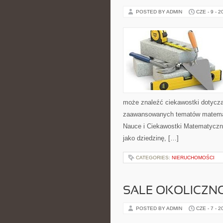
POSTED BY ADMIN
CZE - 9 - 2
może znaleźć ciekawostki dotyczą
zaawansowanych tematów matemat
Nauce i Ciekawostki Matematyczn
jako dziedzinę, […]
CATEGORIES:
NIERUCHOMOŚCI
SALE OKOLICZN
POSTED BY ADMIN
CZE - 7 - 2