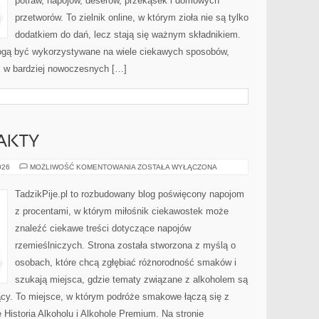
potraw, napojów, deserów, przekąsek i domowych
przetworów. To zielnik online, w którym zioła nie są tylko
dodatkiem do dań, lecz stają się ważnym składnikiem.
ogą być wykorzystywane na wiele ciekawych sposobów,
 i w bardziej nowoczesnych […]
FAKTY
CIEKAWOSTKI
026
MOŻLIWOŚĆ KOMENTOWANIA
ZOSTAŁA WYŁĄCZONA
I
FAKTY
TadzikPije.pl to rozbudowany blog poświęcony napojom
z procentami, w którym miłośnik ciekawostek może
znaleźć ciekawe treści dotyczące napojów
rzemieślniczych. Strona została stworzona z myślą o
osobach, które chcą zgłębiać różnorodność smaków i
szukają miejsca, gdzie tematy związane z alkoholem są
ący. To miejsce, w którym podróże smakowe łączą się z
 Historia Alkoholu i Alkohole Premium. Na stronie