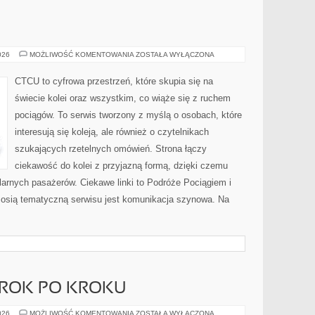
POCIĄGI
026
MOŻLIWOŚĆ KOMENTOWANIA
ZOSTAŁA WYŁĄCZONA
CTCU to cyfrowa przestrzeń, które skupia się na
świecie kolei oraz wszystkim, co wiąże się z ruchem
pociągów. To serwis tworzony z myślą o osobach, które
interesują się koleją, ale również o czytelnikach
szukających rzetelnych omówień. Strona łączy
ciekawość do kolei z przyjazną formą, dzięki czemu
arnych pasażerów. Ciekawe linki to Podróże Pociągiem i
 osią tematyczną serwisu jest komunikacja szynowa. Na
 KROK PO KROKU
DIY
026
MOŻLIWOŚĆ KOMENTOWANIA
ZOSTAŁA WYŁĄCZONA