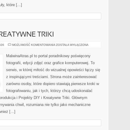
ły, które […]
KREATYWNE TRIKI
PROJEKTY
026
MOŻLIWOŚĆ KOMENTOWANIA
ZOSTAŁA WYŁĄCZONA
DIY
I
KREATYWNE
MalwinaAtras.pl to portal poradnikowy poświęcony
TRIKI
fotografii, edycji zdjęć oraz grafice komputerowej. To
serwis, w której miłość do wizualnej opowieści łączy się
z inspirującymi treściami. Strona może zainteresować
zarówno osoby, które dopiero stawiają pierwsze kroki w
fotografowaniu, jak i tych, którzy chcą udoskonalać
produkcja i Projekty DIY i Kreatywne Triki. Głównym
ymywania chwil, rozumiana nie tylko jako mechaniczne
wnież […]