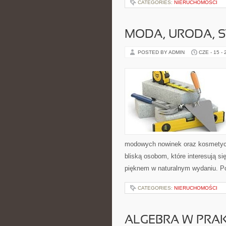
CATEGORIES:
NIERUCHOMOŚCI
MODA, URODA, S
POSTED BY ADMIN
CZE - 15 -
modowych nowinek oraz kosmetyczn
bliską osobom, które interesują si
pięknem w naturalnym wydaniu. P
CATEGORIES:
NIERUCHOMOŚCI
ALGEBRA W PRA