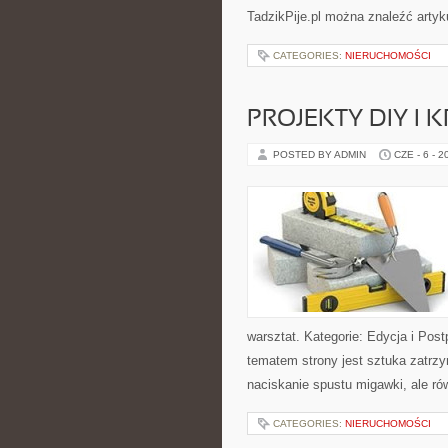
TadzikPije.pl można znaleźć artyku
CATEGORIES:
NIERUCHOMOŚCI
PROJEKTY DIY I 
POSTED BY ADMIN
CZE - 6 - 2
warsztat. Kategorie: Edycja i Post
tematem strony jest sztuka zatrz
naciskanie spustu migawki, ale ró
CATEGORIES:
NIERUCHOMOŚCI