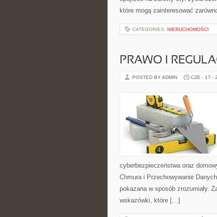
które mogą zainteresować zarówno 
CATEGORIES:
NIERUCHOMOŚCI
PRAWO I REGULA
POSTED BY ADMIN
CZE - 17 -
cyberbezpieczeństwa oraz domowy
Chmura i Przechowywanie Danych i 
pokazana w sposób zrozumiały. Za
wskazówki, które […]