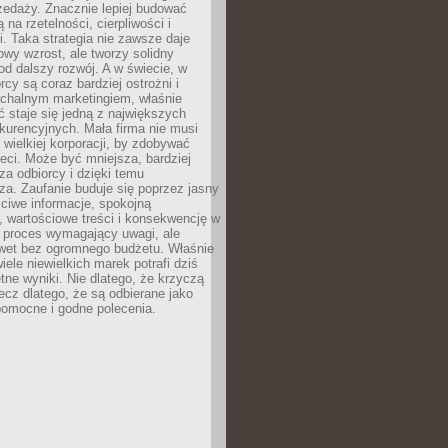
zedaży. Znacznie lepiej budować
ą na rzetelności, cierpliwości i
. Taka strategia nie zawsze daje
wy wzrost, ale tworzy solidny
d dalszy rozwój. A w świecie, w
rcy są coraz bardziej ostrożni i
chalnym marketingiem, właśnie
 staje się jedną z największych
kurencyjnych. Mała firma nie musi
wielkiej korporacji, by zdobywać
ieci. Może być mniejsza, bardziej
sza odbiorcy i dzięki temu
za. Zaufanie buduje się poprzez jasny
ciwe informacje, spokojną
 wartościowe treści i konsekwencję w
o proces wymagający uwagi, ale
wet bez ogromnego budżetu. Właśnie
iele niewielkich marek potrafi dziś
tne wyniki. Nie dlatego, że krzyczą
lecz dlatego, że są odbierane jako
pomocne i godne polecenia.