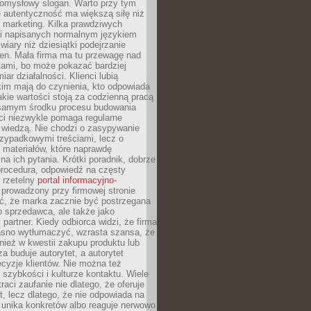
pomysłowy slogan. Warto przy tym
 autentyczność ma większą siłę niż
 marketing. Kilka prawdziwych
i napisanych normalnym językiem
wiary niż dziesiątki podejrzanie
en. Mała firma ma tu przewagę nad
ami, bo może pokazać bardziej
ar działalności. Klienci lubią
kim mają do czynienia, kto odpowiada
jakie wartości stoją za codzienną pracą
samym środku procesu budowania
ci niezwykle pomaga regularne
ę wiedzą. Nie chodzi o zasypywanie
zypadkowymi treściami, lecz o
 materiałów, które naprawdę
na ich pytania. Krótki poradnik, dobrze
procedura, odpowiedź na częsty
 rzetelny
portal informacyjno-
prowadzony przy firmowej stronie
ć, że marka zacznie być postrzegana
ko sprzedawca, ale także jako
partner. Kiedy odbiorca widzi, że firma
jasno wytłumaczyć, wzrasta szansa, że
wnież w kwestii zakupu produktu lub
za buduje autorytet, a autorytet
cyzje klientów. Nie można też
szybkości i kulturze kontaktu. Wiele
raci zaufanie nie dlatego, że oferuje
t, lecz dlatego, że nie odpowiada na
 unika konkretów albo reaguje nerwowo