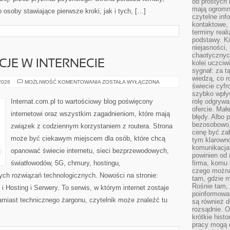
od prostych 
mają ogromne
osoby stawiające pierwsze kroki, jak i tych, […]
czytelne inf
kontaktowe, 
terminy reali
podstawy. Ki
niejasności,
chaotycznych
CJE W INTERNECIE
kolei uczciw
sygnał: za t
wiedzą, co r
PRAWO
 2026
MOŻLIWOŚĆ KOMENTOWANIA
ZOSTAŁA WYŁĄCZONA
świecie cyfr
I
REGULACJE
szybko wpły
W
Internat.com.pl to wartościowy blog poświęcony
rolę odgrywa
INTERNECIE
ofercie. Mał
internetowi oraz wszystkim zagadnieniom, które mają
błędy. Albo p
bezosobowo,
związek z codziennym korzystaniem z routera. Strona
cenę być zab
może być ciekawym miejscem dla osób, które chcą
tym klarowno
komunikacja 
opanować świecie internetu, sieci bezprzewodowych,
powinien od 
światłowodów, 5G, chmury, hostingu,
firma, komu 
czego można 
ch rozwiązań technologicznych. Nowości na stronie:
tam, gdzie m
Rośnie tam, 
Hosting i Serwery. To serwis, w którym internet zostaje
poinformowan
miast technicznego żargonu, czytelnik może znaleźć tu
są również 
rozsądnie. Op
krótkie hist
pracy mogą d