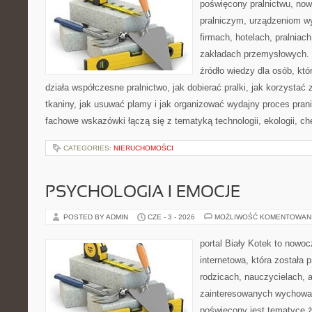
poświęcony pralnictwu, n
pralniczym, urządzeniom 
firmach, hotelach, pralniac
zakładach przemysłowych. 
źródło wiedzy dla osób, któ
działa współczesne pralnictwo, jak dobierać pralki, jak korzystać
tkaniny, jak usuwać plamy i jak organizować wydajny proces pran
fachowe wskazówki łączą się z tematyką technologii, ekologii, ch
CATEGORIES:
NIERUCHOMOŚCI
PSYCHOLOGIA I EMOCJE
POSTED BY ADMIN
CZE - 3 - 2026
MOŻLIWOŚĆ KOMENTOWAN
portal Biały Kotek to nowo
internetowa, która została
rodzicach, nauczycielach, 
zainteresowanych wychowan
poświęcony jest tematyce ż