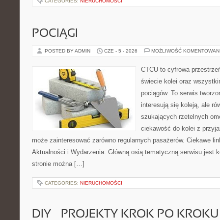
CATEGORIES:
NIERUCHOMOŚCI
POCIĄGI
POSTED BY ADMIN
CZE - 5 - 2026
MOŻLIWOŚĆ KOMENTOWAN
CTCU to cyfrowa przestrzeń
świecie kolei oraz wszystk
pociągów. To serwis tworzo
interesują się koleją, ale r
szukających rzetelnych om
ciekawość do kolei z przyj
może zainteresować zarówno regularnych pasażerów. Ciekawe link
Aktualności i Wydarzenia. Główną osią tematyczną serwisu jest
stronie można […]
CATEGORIES:
NIERUCHOMOŚCI
DIY – PROJEKTY KROK PO KROKU