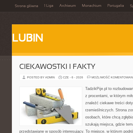
1 Liga
Archiwum
Monachium
Portugalia
Strona główna
S
LUBIN
CIEKAWOSTKI I FAKTY
POSTED BY ADMIN
CZE - 6 - 2026
MOŻLIWOŚĆ KOMENTOWAN
TadzikPije.pl to rozbudowa
z procentami, w którym mi
znaleźć ciekawe treści dot
rzemieślniczych. Strona zo
osobach, które chcą zgłęb
szukają miejsca, gdzie tem
przedstawiane w sposób interesujący. To miejsce, w którym podr