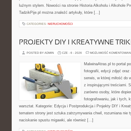
luźnym stylem. Nowości na stronie Historia Alkoholu i Alkohole P
TadzikPije.pl można znaleźć artykuły, które […]
CATEGORIES:
NIERUCHOMOŚCI
PROJEKTY DIY I KREATYWNE TRIK
POSTED BY ADMIN
CZE - 6 - 2026
MOŻLIWOŚĆ KOMENTOWAN
MalwinaAtras.pl to portal 
fotografii, edycji zdjęć ora
serwis, w której miłość do 
z inspirującymi treściami.
zarówno osoby, które dopier
fotografowaniu, jak i tych,
warsztat. Kategorie: Edycja i Postprodukcja i Projekty DIY i Kre
tematem strony jest sztuka zatrzymywania chwil, rozumiana nie 
naciskanie spustu migawki, ale również […]