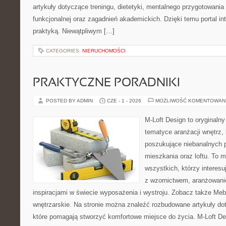
artykuły dotyczące treningu, dietetyki, mentalnego przygotowania
funkcjonalnej oraz zagadnień akademickich. Dzięki temu portal i
praktyką. Niewątpliwym […]
CATEGORIES:
NIERUCHOMOŚCI
PRAKTYCZNE PORADNIKI
POSTED BY ADMIN
CZE - 1 - 2026
MOŻLIWOŚĆ KOMENTOWAN
M-Loft Design to oryginaln
tematyce aranżacji wnętrz, 
poszukujące niebanalnych 
mieszkania oraz loftu. To m
wszystkich, którzy interes
z wzornictwem, aranżowani
inspiracjami w świecie wyposażenia i wystroju. Zobacz także Meble
wnętrzarskie. Na stronie można znaleźć rozbudowane artykuły do
które pomagają stworzyć komfortowe miejsce do życia. M-Loft De