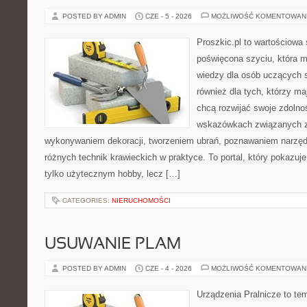
POSTED BY ADMIN
CZE - 5 - 2026
MOŻLIWOŚĆ KOMENTOWAN
Proszkic.pl to wartościowa 
poświęcona szyciu, która 
wiedzy dla osób uczących s
również dla tych, którzy m
chcą rozwijać swoje zdolnoś
wskazówkach związanych z
wykonywaniem dekoracji, tworzeniem ubrań, poznawaniem narzę
różnych technik krawieckich w praktyce. To portal, który pokazuj
tylko użytecznym hobby, lecz […]
CATEGORIES:
NIERUCHOMOŚCI
USUWANIE PLAM
POSTED BY ADMIN
CZE - 4 - 2026
MOŻLIWOŚĆ KOMENTOWAN
Urządzenia Pralnicze to te