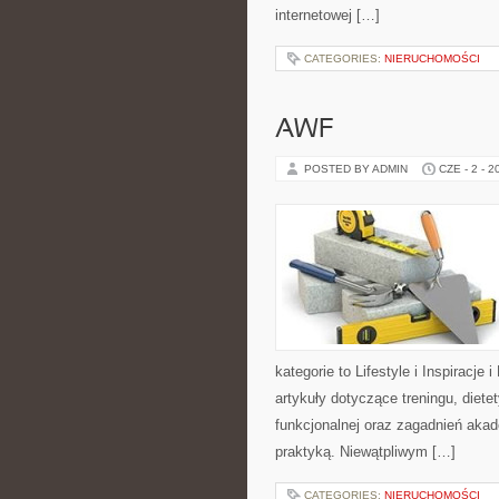
internetowej […]
CATEGORIES:
NIERUCHOMOŚCI
AWF
POSTED BY ADMIN
CZE - 2 - 2
kategorie to Lifestyle i Inspiracje 
artykuły dotyczące treningu, diete
funkcjonalnej oraz zagadnień akad
praktyką. Niewątpliwym […]
CATEGORIES:
NIERUCHOMOŚCI