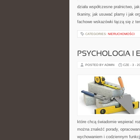
działa współczesne pralnictwo, jak
tkaniny, jak usuwać plamy i jak o
fachowe wskazówki łączą się z tem
CATEGORIES:
NIERUCHOMOŚCI
PSYCHOLOGIA I 
POSTED BY ADMIN
CZE - 3 - 2
które chcą świadomie wspierać ro
można znaleźć porady, opracowani
wychowaniem i codziennym funkcjo