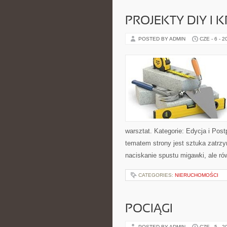
PROJEKTY DIY I 
POSTED BY ADMIN
CZE - 6 - 2
warsztat. Kategorie: Edycja i Post
tematem strony jest sztuka zatrz
naciskanie spustu migawki, ale ró
CATEGORIES:
NIERUCHOMOŚCI
POCIĄGI
POSTED BY ADMIN
CZE - 5 - 2