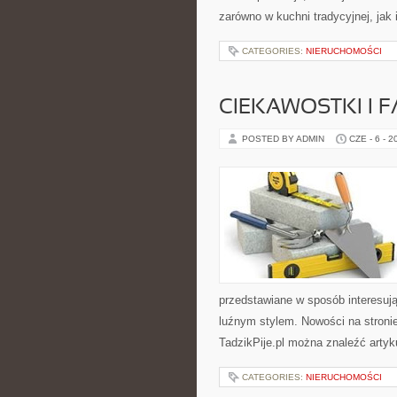
zarówno w kuchni tradycyjnej, jak
CATEGORIES:
NIERUCHOMOŚCI
CIEKAWOSTKI I 
POSTED BY ADMIN
CZE - 6 - 2
przedstawiane w sposób interesuj
luźnym stylem. Nowości na stronie
TadzikPije.pl można znaleźć artyku
CATEGORIES:
NIERUCHOMOŚCI