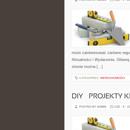
może zainteresować zarówno regul
Aktualności i Wydarzenia. Główną
stronie można […]
CATEGORIES:
NIERUCHOMOŚCI
DIY – PROJEKTY
POSTED BY ADMIN
CZE - 5 - 2