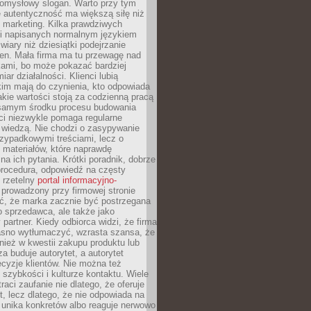
pomysłowy slogan. Warto przy tym
 autentyczność ma większą siłę niż
 marketing. Kilka prawdziwych
i napisanych normalnym językiem
wiary niż dziesiątki podejrzanie
en. Mała firma ma tu przewagę nad
ami, bo może pokazać bardziej
ar działalności. Klienci lubią
kim mają do czynienia, kto odpowiada
jakie wartości stoją za codzienną pracą
samym środku procesu budowania
ci niezwykle pomaga regularne
ę wiedzą. Nie chodzi o zasypywanie
zypadkowymi treściami, lecz o
 materiałów, które naprawdę
na ich pytania. Krótki poradnik, dobrze
procedura, odpowiedź na częsty
 rzetelny
portal informacyjno-
prowadzony przy firmowej stronie
ć, że marka zacznie być postrzegana
ko sprzedawca, ale także jako
partner. Kiedy odbiorca widzi, że firma
jasno wytłumaczyć, wzrasta szansa, że
wnież w kwestii zakupu produktu lub
za buduje autorytet, a autorytet
cyzje klientów. Nie można też
szybkości i kulturze kontaktu. Wiele
raci zaufanie nie dlatego, że oferuje
t, lecz dlatego, że nie odpowiada na
 unika konkretów albo reaguje nerwowo