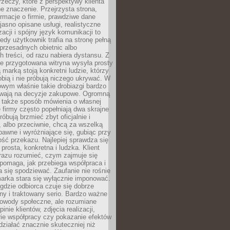
rzeczy, które z perspektywy klienta
 znaczenie. Przejrzysta strona,
ormacje o firmie, prawdziwe dane
jasno opisane usługi, realistyczne
zacji i spójny język komunikacji to
edy użytkownik trafia na stronę pełną
 przesadnych obietnic albo
 treści, od razu nabiera dystansu. Z
ie przygotowana witryna wysyła prosty
ą marką stoją konkretni ludzie, którzy
obią i nie próbują niczego ukrywać. W
owym właśnie takie drobiazgi bardzo
wają na decyzje zakupowe. Ogromną
 także sposób mówienia o własnej
e firmy często popełniają dwa skrajne
róbują brzmieć zbyt oficjalnie i
 albo przeciwnie, chcą za wszelką
awne i wyróżniające się, gubiąc przy
ść przekazu. Najlepiej sprawdza się
prosta, konkretna i ludzka. Klient
razu rozumieć, czym zajmuje się
pomaga, jak przebiega współpraca i
się spodziewać. Zaufanie nie rośnie
arka stara się wyłącznie imponować.
gdzie odbiorca czuje się dobrze
y i traktowany serio. Bardzo ważne
dowody społeczne, ale rozumiane
inie klientów, zdjęcia realizacji,
orie współpracy czy pokazanie efektów
ziałać znacznie skuteczniej niż