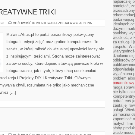
najbardziej 
pamiętać, że
przesadzony
KREATYWNE TRIKI
rekomendacj
budzi więcej 
PROJEKTY
026
MOŻLIWOŚĆ KOMENTOWANIA
ZOSTAŁA WYŁĄCZONA
idealnych oc
DIY
dużymi mark
I
osobisty wymi
KREATYWNE
MalwinaAtras.pl to portal poradnikowy poświęcony
TRIKI
wiedzieć, z 
fotografii, edycji zdjęć oraz grafice komputerowej. To
za usługę i 
zespołu. W 
serwis, w której miłość do wizualnej opowieści łączy się
wiarygodnoś
dzielenie si
z inspirującymi treściami. Strona może zainteresować
odbiorców pr
zarówno osoby, które dopiero stawiają pierwsze kroki w
publikowanie
odpowiadają 
fotografowaniu, jak i tych, którzy chcą udoskonalać
wyjaśniona 
produkcja i Projekty DIY i Kreatywne Triki. Głównym
problem albo
poradnikowy
ymywania chwil, rozumiana nie tylko jako mechaniczne
mogą sprawi
nie tylko ja
wnież […]
kompetentny 
potrafi coś 
zaufa jej ró
usługi. Wied
wzmacnia de
zapominać o 
małych firm t
słaby produk
wiadomości,
POCIĄGI
026
MOŻLIWOŚĆ KOMENTOWANIA
ZOSTAŁA WYŁĄCZONA