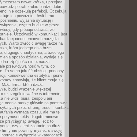
 Tymczasem nawet krótka, uprzejma i
owiedź potrafi zrobić bardzo dobre
ienci nie oczekują perfekcji. Oczekują,
aktuje ich poważnie. Jeśli firma
opóźnieniu, wyjaśnia sytuację i
związanie, często buduje większe
 wtedy, gdy próbuje udawać, że
istnieje. Uczciwość w komunikacji jest
bardziej niedocenianych narzędzi
ych. Warto zwrócić uwagę także na
rka, która jednego dnia brzmi
ie, drugiego chaotycznie, a trzeciego
mienia sposób działania, wydaje się
godna. Spójność nie oznacza
 ale przewidywalność w tym, co
e. Ta sama jakość obsługi, podobny
cji, konsekwentna estetyka i jasne
pracy sprawiają, że klient czuje się
 Mała firma, która działa
nie, budzi wrażenie większej
 To szczególnie ważne w internecie,
a nie widzi biura, zespołu ani
ęc ocenia markę głównie na podstawie
yłanych przez stronę, treści i kontakt.
aufania wymaga czasu, ale ma tę
 przynosi efekty długoterminowe.
e przyciągnąć uwagę, lecz to
yduje, czy klient zostanie na dłużej.
 firmy nie powinny myśleć o swojej
internecie wyłącznie w kategoriach