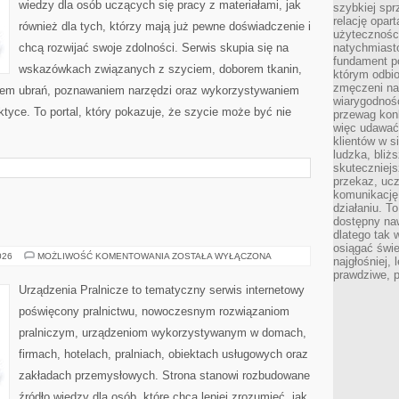
wiedzy dla osób uczących się pracy z materiałami, jak
szybkiej spr
relację opart
również dla tych, którzy mają już pewne doświadczenie i
użyteczności
chcą rozwijać swoje zdolności. Serwis skupia się na
natychmiasto
fundament po
wskazówkach związanych z szyciem, doborem tkanin,
którym odbio
zmęczeni na
iem ubrań, poznawaniem narzędzi oraz wykorzystywaniem
wiarygodność
ktyce. To portal, który pokazuje, że szycie może być nie
przewag kon
więc udawać 
klientów w s
ludzka, bliż
skuteczniejs
przekaz, ucz
komunikację,
działaniu. T
dostępny na
dlatego tak w
osiągać świe
USUWANIE
026
MOŻLIWOŚĆ KOMENTOWANIA
ZOSTAŁA WYŁĄCZONA
najgłośniej, 
PLAM
prawdziwe, 
Urządzenia Pralnicze to tematyczny serwis internetowy
poświęcony pralnictwu, nowoczesnym rozwiązaniom
pralniczym, urządzeniom wykorzystywanym w domach,
firmach, hotelach, pralniach, obiektach usługowych oraz
zakładach przemysłowych. Strona stanowi rozbudowane
źródło wiedzy dla osób, które chcą lepiej zrozumieć, jak