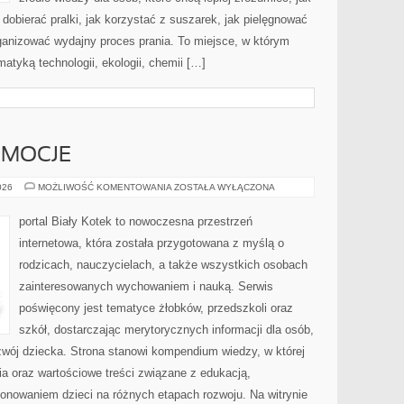
 dobierać pralki, jak korzystać z suszarek, jak pielęgnować
rganizować wydajny proces prania. To miejsce, w którym
atyką technologii, ekologii, chemii […]
EMOCJE
PSYCHOLOGIA
026
MOŻLIWOŚĆ KOMENTOWANIA
ZOSTAŁA WYŁĄCZONA
I
EMOCJE
portal Biały Kotek to nowoczesna przestrzeń
internetowa, która została przygotowana z myślą o
rodzicach, nauczycielach, a także wszystkich osobach
zainteresowanych wychowaniem i nauką. Serwis
poświęcony jest tematyce żłobków, przedszkoli oraz
szkół, dostarczając merytorycznych informacji dla osób,
zwój dziecka. Strona stanowi kompendium wiedzy, w której
a oraz wartościowe treści związane z edukacją,
nowaniem dzieci na różnych etapach rozwoju. Na witrynie