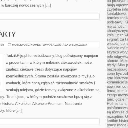
od prostych 
mają ogromne
 i w bardziej nowoczesnych […]
czytelne inf
kontaktowe, 
terminy reali
podstawy. Ki
niejasności,
chaotycznych
FAKTY
kolei uczciw
sygnał: za t
wiedzą, co r
CIEKAWOSTKI
026
MOŻLIWOŚĆ KOMENTOWANIA
ZOSTAŁA WYŁĄCZONA
świecie cyfr
I
FAKTY
szybko wpły
TadzikPije.pl to rozbudowany blog poświęcony napojom
rolę odgrywa
ofercie. Mał
z procentami, w którym miłośnik ciekawostek może
błędy. Albo p
znaleźć ciekawe treści dotyczące napojów
bezosobowo,
cenę być zab
rzemieślniczych. Strona została stworzona z myślą o
tym klarowno
komunikacja 
osobach, które chcą zgłębiać różnorodność smaków i
powinien od 
szukają miejsca, gdzie tematy związane z alkoholem są
firma, komu 
czego można 
ący. To miejsce, w którym podróże smakowe łączą się z
tam, gdzie m
 Historia Alkoholu i Alkohole Premium. Na stronie
Rośnie tam, 
poinformowan
ły, które […]
są również 
rozsądnie. Op
krótkie hist
pracy mogą d