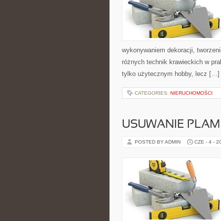
wykonywaniem dekoracji, tworzen
różnych technik krawieckich w pra
tylko użytecznym hobby, lecz […]
CATEGORIES:
NIERUCHOMOŚCI
USUWANIE PLAM
POSTED BY ADMIN
CZE - 4 - 2