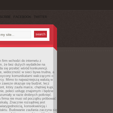
SCRIBE
FACEBOOK
TWITTER
 firm wchodzi do internetu z
m, że bez dużych wydatków na
da się przebić wśród konkurencji.
, widoczność w sieci bywa trudna, a
nasycony komunikatami walczącymi o
cy. Mimo to najważniejszą walutą w
ie zawsze okazuje się budżet, lecz
ent, który zaufa marce, chętniej kupi,
ie, poleci usługę znajomym i będzie
ozumiały w razie drobnych potknięć.
 firma nie musi od początku próbować
kalą. Znacznie rozsądniej jest
wiarygodnością, konsekwencją i
taktu. Budowanie zaufania zaczyna się