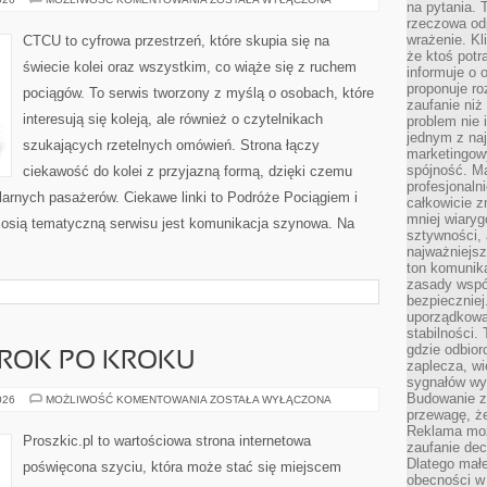
na pytania.
rzeczowa odp
wrażenie. Kl
CTCU to cyfrowa przestrzeń, które skupia się na
że ktoś potr
świecie kolei oraz wszystkim, co wiąże się z ruchem
informuje o 
proponuje ro
pociągów. To serwis tworzony z myślą o osobach, które
zaufanie niż
interesują się koleją, ale również o czytelnikach
problem nie 
jednym z naj
szukających rzetelnych omówień. Strona łączy
marketingow
spójność. Ma
ciekawość do kolei z przyjazną formą, dzięki czemu
profesjonaln
arnych pasażerów. Ciekawe linki to Podróże Pociągiem i
całkowicie z
mniej wiary
 osią tematyczną serwisu jest komunikacja szynowa. Na
sztywności,
najważniejsz
ton komunika
zasady współ
bezpieczniej.
uporządkowa
stabilności.
gdzie odbiorc
 KROK PO KROKU
zaplecza, wi
sygnałów wys
Budowanie z
DIY
026
MOŻLIWOŚĆ KOMENTOWANIA
ZOSTAŁA WYŁĄCZONA
–
przewagę, że
PROJEKTY
Reklama moż
KROK
Proszkic.pl to wartościowa strona internetowa
zaufanie dec
PO
KROKU
Dlatego małe
poświęcona szyciu, która może stać się miejscem
obecności w 