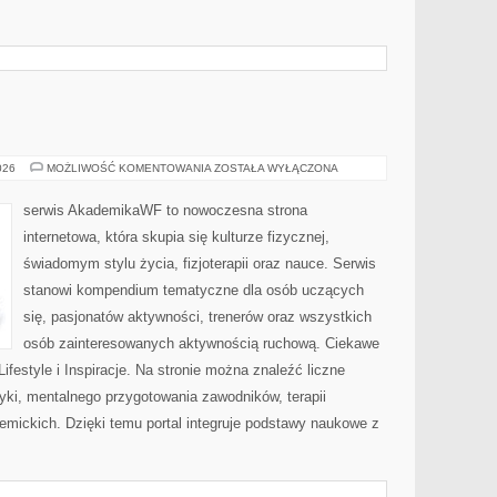
AWF
026
MOŻLIWOŚĆ KOMENTOWANIA
ZOSTAŁA WYŁĄCZONA
serwis AkademikaWF to nowoczesna strona
internetowa, która skupia się kulturze fizycznej,
świadomym stylu życia, fizjoterapii oraz nauce. Serwis
stanowi kompendium tematyczne dla osób uczących
się, pasjonatów aktywności, trenerów oraz wszystkich
osób zainteresowanych aktywnością ruchową. Ciekawe
i Lifestyle i Inspiracje. Na stronie można znaleźć liczne
tyki, mentalnego przygotowania zawodników, terapii
emickich. Dzięki temu portal integruje podstawy naukowe z