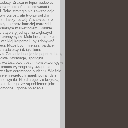
zedaży. Znacznie lepiej budować
ą na rzetelności, cierpliwości i
. Taka strategia nie zawsze daje
wy wzrost, ale tworzy solidny
d dalszy rozwój. A w świecie, w
rcy są coraz bardziej ostrożni i
chalnym marketingiem, właśnie
 staje się jedną z największych
kurencyjnych. Mała firma nie musi
wielkiej korporacji, by zdobywać
ieci. Może być mniejsza, bardziej
sza odbiorcy i dzięki temu
za. Zaufanie buduje się poprzez jasny
ciwe informacje, spokojną
 wartościowe treści i konsekwencję w
o proces wymagający uwagi, ale
wet bez ogromnego budżetu. Właśnie
iele niewielkich marek potrafi dziś
tne wyniki. Nie dlatego, że krzyczą
lecz dlatego, że są odbierane jako
pomocne i godne polecenia.