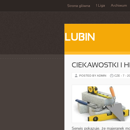
1 Liga
Archiwum
Strona główna
LUBIN
CIEKAWOSTKI I H
POSTED BY ADMIN
CZE - 7 - 2
Serwis pokazuje, że majeranek m