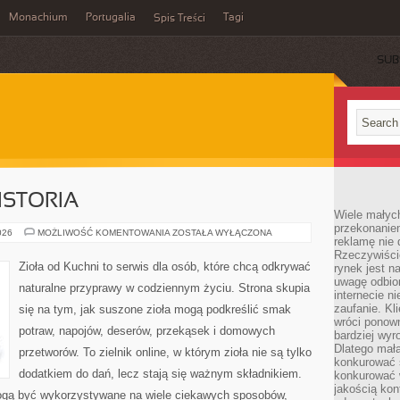
Monachium
Portugalia
Tagi
Spis Treści
SUB
ISTORIA
Wiele małych
przekonanie
CIEKAWOSTKI
026
MOŻLIWOŚĆ KOMENTOWANIA
ZOSTAŁA WYŁĄCZONA
reklamę nie 
I
HISTORIA
Rzeczywiście
Zioła od Kuchni to serwis dla osób, które chcą odkrywać
rynek jest 
uwagę odbior
naturalne przyprawy w codziennym życiu. Strona skupia
internecie n
zaufanie. Kli
się na tym, jak suszone zioła mogą podkreślić smak
wróci ponown
potraw, napojów, deserów, przekąsek i domowych
bardziej wyr
Dlatego mała
przetworów. To zielnik online, w którym zioła nie są tylko
konkurować s
dodatkiem do dań, lecz stają się ważnym składnikiem.
konkurować 
jakością kon
ogą być wykorzystywane na wiele ciekawych sposobów,