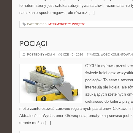
tematem strony jest sztuka zatrzymywania chwil, rozumiana nie 
naciskanie spustu migawki, ale również […]
CATEGORIES:
METAMORFOZY WNĘTRZ
POCIĄGI
POSTED BY ADMIN
CZE - 5 - 2026
MOŻLIWOŚĆ KOMENTOWAN
CTCU to cyfrowa przestrzeń
świecie kolei oraz wszystk
pociągów. To serwis tworzo
interesują się koleją, ale r
szukających rzetelnych om
ciekawość do kolei z przyj
może zainteresować zarówno regularnych pasażerów. Ciekawe link
Aktualności i Wydarzenia. Główną osią tematyczną serwisu jest
stronie można […]