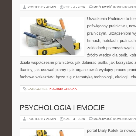
POSTED BY ADMIN
CZE - 4 - 2026
MOŻLIWOŚĆ KOMENTOWAN
Urządzenia Pralnicze to te
poświęcony pralnictwu, n
pralniczym, urządzeniom 
firmach, hotelach, pralniac
zakładach przemysłowych. 
źródło wiedzy dla osób, któ
działa współczesne pralnictwo, jak dobierać pralki, jak korzystać
tkaniny, jak usuwać plamy i jak organizować wydajny proces pran
fachowe wskazówki łączą się z tematyką technologii, ekologii, ch
CATEGORIES:
KUCHNIA GRECKA
PSYCHOLOGIA I EMOCJE
POSTED BY ADMIN
CZE - 3 - 2026
MOŻLIWOŚĆ KOMENTOWAN
portal Biały Kotek to nowo