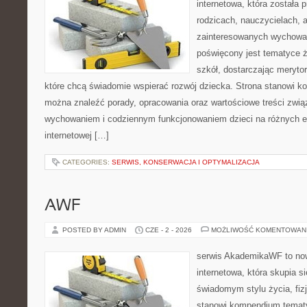
internetowa, która została
rodzicach, nauczycielach, 
zainteresowanych wychowan
poświęcony jest tematyce ż
szkół, dostarczając merytor
które chcą świadomie wspierać rozwój dziecka. Strona stanowi k
można znaleźć porady, opracowania oraz wartościowe treści zwią
wychowaniem i codziennym funkcjonowaniem dzieci na różnych et
internetowej […]
CATEGORIES:
SERWIS, KONSERWACJA I OPTYMALIZACJA
AWF
POSTED BY ADMIN
CZE - 2 - 2026
MOŻLIWOŚĆ KOMENTOWAN
serwis AkademikaWF to no
internetowa, która skupia si
świadomym stylu życia, fizj
stanowi kompendium temat