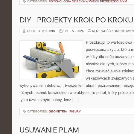
CATEGORIES:
PSYCHOLOGIA DZIECKA W WIEKU PRZEDSZKOLNYM
DIY – PROJEKTY KROK PO KROKU
POSTED BY ADMIN
CZE - 5 - 2026
MOŻLIWOŚĆ KOMENTOWAN
Proszkic.pl to wartościowa 
poświęcona szyciu, która 
wiedzy dla osób uczących s
również dla tych, którzy m
chcą rozwijać swoje zdolnoś
wskazówkach związanych z
wykonywaniem dekoracji, tworzeniem ubrań, poznawaniem narzę
różnych technik krawieckich w praktyce. To portal, który pokazuj
tylko użytecznym hobby, lecz […]
CATEGORIES:
GEOMETRIA I FIGURY
USUWANIE PLAM