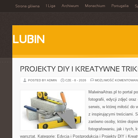
1 Liga
Archiwum
Monachium
Portugalia
Strona główna
S
LUBIN
PROJEKTY DIY I KREATYWNE TRIK
POSTED BY ADMIN
CZE - 6 - 2026
MOŻLIWOŚĆ KOMENTOWAN
MalwinaAtras.pl to portal 
fotografii, edycji zdjęć ora
serwis, w której miłość do 
z inspirującymi treściami.
zarówno osoby, które dopier
fotografowaniu, jak i tych,
warsztat. Kategorie: Edycja i Postprodukcja i Projekty DIY i Kre