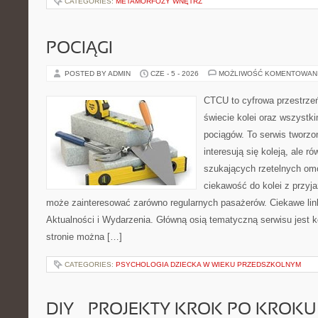
CATEGORIES:
METAMORFOZY WNĘTRZ
POCIĄGI
POSTED BY ADMIN
CZE - 5 - 2026
MOŻLIWOŚĆ KOMENTOWAN
CTCU to cyfrowa przestrzeń
świecie kolei oraz wszystk
pociągów. To serwis tworzo
interesują się koleją, ale r
szukających rzetelnych om
ciekawość do kolei z przyj
może zainteresować zarówno regularnych pasażerów. Ciekawe link
Aktualności i Wydarzenia. Główną osią tematyczną serwisu jest
stronie można […]
CATEGORIES:
PSYCHOLOGIA DZIECKA W WIEKU PRZEDSZKOLNYM
DIY – PROJEKTY KROK PO KROKU