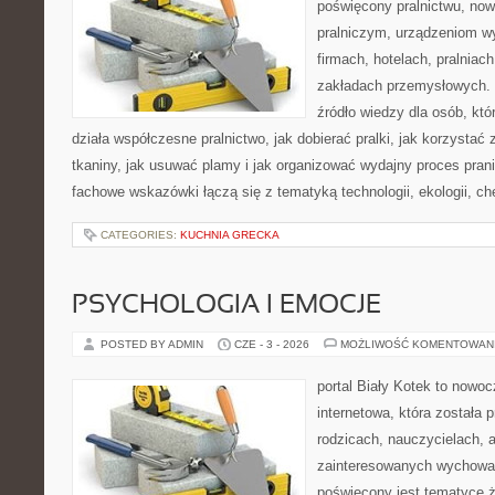
poświęcony pralnictwu, n
pralniczym, urządzeniom 
firmach, hotelach, pralniac
zakładach przemysłowych. 
źródło wiedzy dla osób, któ
działa współczesne pralnictwo, jak dobierać pralki, jak korzystać
tkaniny, jak usuwać plamy i jak organizować wydajny proces pran
fachowe wskazówki łączą się z tematyką technologii, ekologii, ch
CATEGORIES:
KUCHNIA GRECKA
PSYCHOLOGIA I EMOCJE
POSTED BY ADMIN
CZE - 3 - 2026
MOŻLIWOŚĆ KOMENTOWAN
portal Biały Kotek to nowo
internetowa, która została
rodzicach, nauczycielach, 
zainteresowanych wychowan
poświęcony jest tematyce ż