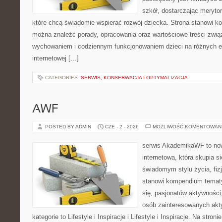
szkół, dostarczając merytor
które chcą świadomie wspierać rozwój dziecka. Strona stanowi k
można znaleźć porady, opracowania oraz wartościowe treści zwią
wychowaniem i codziennym funkcjonowaniem dzieci na różnych et
internetowej […]
CATEGORIES:
SERWIS, KONSERWACJA I OPTYMALIZACJA
AWF
POSTED BY ADMIN
CZE - 2 - 2026
MOŻLIWOŚĆ KOMENTOWAN
serwis AkademikaWF to no
internetowa, która skupia si
świadomym stylu życia, fizj
stanowi kompendium temat
się, pasjonatów aktywności
osób zainteresowanych akt
kategorie to Lifestyle i Inspiracje i Lifestyle i Inspiracje. Na stro