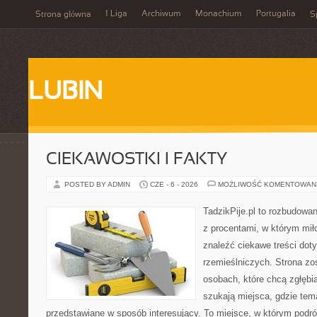
1 Liga
Archiwum
Monachium
Portugalia
Strona główna
S
LUBIN
CIEKAWOSTKI I FAKTY
POSTED BY ADMIN
CZE - 6 - 2026
MOŻLIWOŚĆ KOMENTOWAN
TadzikPije.pl to rozbudowa
z procentami, w którym mi
znaleźć ciekawe treści dot
rzemieślniczych. Strona zo
osobach, które chcą zgłęb
szukają miejsca, gdzie tem
przedstawiane w sposób interesujący. To miejsce, w którym podr