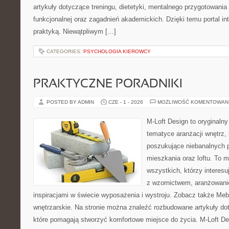
artykuły dotyczące treningu, dietetyki, mentalnego przygotowania
funkcjonalnej oraz zagadnień akademickich. Dzięki temu portal i
praktyką. Niewątpliwym […]
CATEGORIES:
PSYCHOLOGIA KIEROWCY
PRAKTYCZNE PORADNIKI
POSTED BY ADMIN
CZE - 1 - 2026
MOŻLIWOŚĆ KOMENTOWAN
M-Loft Design to oryginaln
tematyce aranżacji wnętrz, 
poszukujące niebanalnych 
mieszkania oraz loftu. To m
wszystkich, którzy interes
z wzornictwem, aranżowani
inspiracjami w świecie wyposażenia i wystroju. Zobacz także Meble
wnętrzarskie. Na stronie można znaleźć rozbudowane artykuły do
które pomagają stworzyć komfortowe miejsce do życia. M-Loft De