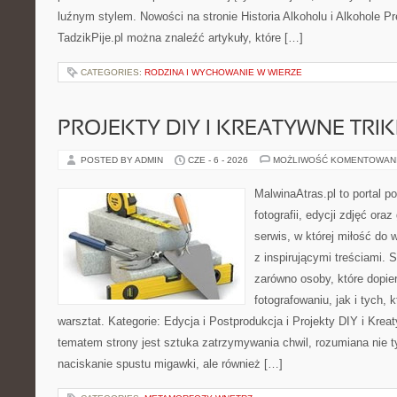
luźnym stylem. Nowości na stronie Historia Alkoholu i Alkohole P
TadzikPije.pl można znaleźć artykuły, które […]
CATEGORIES:
RODZINA I WYCHOWANIE W WIERZE
PROJEKTY DIY I KREATYWNE TRIK
POSTED BY ADMIN
CZE - 6 - 2026
MOŻLIWOŚĆ KOMENTOWAN
MalwinaAtras.pl to portal 
fotografii, edycji zdjęć ora
serwis, w której miłość do 
z inspirującymi treściami.
zarówno osoby, które dopier
fotografowaniu, jak i tych,
warsztat. Kategorie: Edycja i Postprodukcja i Projekty DIY i Kre
tematem strony jest sztuka zatrzymywania chwil, rozumiana nie 
naciskanie spustu migawki, ale również […]