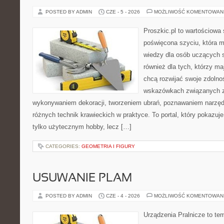
POSTED BY ADMIN
CZE - 5 - 2026
MOŻLIWOŚĆ KOMENTOWAN
Proszkic.pl to wartościowa 
poświęcona szyciu, która 
wiedzy dla osób uczących s
również dla tych, którzy m
chcą rozwijać swoje zdolnoś
wskazówkach związanych z
wykonywaniem dekoracji, tworzeniem ubrań, poznawaniem narzę
różnych technik krawieckich w praktyce. To portal, który pokazuj
tylko użytecznym hobby, lecz […]
CATEGORIES:
GEOMETRIA I FIGURY
USUWANIE PLAM
POSTED BY ADMIN
CZE - 4 - 2026
MOŻLIWOŚĆ KOMENTOWAN
Urządzenia Pralnicze to te