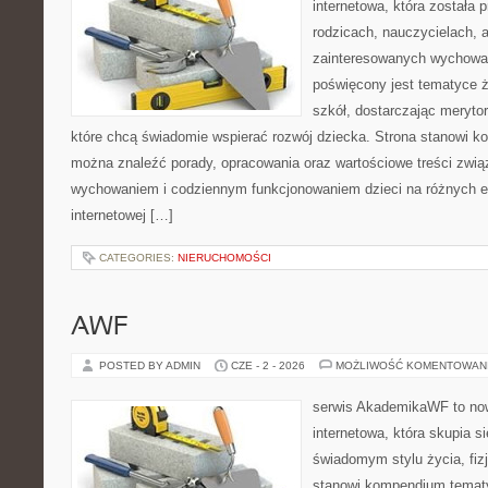
internetowa, która została
rodzicach, nauczycielach, 
zainteresowanych wychowan
poświęcony jest tematyce ż
szkół, dostarczając merytor
które chcą świadomie wspierać rozwój dziecka. Strona stanowi k
można znaleźć porady, opracowania oraz wartościowe treści zwią
wychowaniem i codziennym funkcjonowaniem dzieci na różnych et
internetowej […]
CATEGORIES:
NIERUCHOMOŚCI
AWF
POSTED BY ADMIN
CZE - 2 - 2026
MOŻLIWOŚĆ KOMENTOWAN
serwis AkademikaWF to no
internetowa, która skupia si
świadomym stylu życia, fizj
stanowi kompendium temat