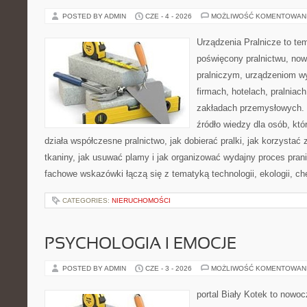
POSTED BY ADMIN
CZE - 4 - 2026
MOŻLIWOŚĆ KOMENTOWAN
Urządzenia Pralnicze to te
poświęcony pralnictwu, n
pralniczym, urządzeniom 
firmach, hotelach, pralniac
zakładach przemysłowych. 
źródło wiedzy dla osób, któ
działa współczesne pralnictwo, jak dobierać pralki, jak korzystać
tkaniny, jak usuwać plamy i jak organizować wydajny proces pran
fachowe wskazówki łączą się z tematyką technologii, ekologii, ch
CATEGORIES:
NIERUCHOMOŚCI
PSYCHOLOGIA I EMOCJE
POSTED BY ADMIN
CZE - 3 - 2026
MOŻLIWOŚĆ KOMENTOWAN
portal Biały Kotek to nowo