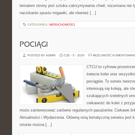
tematem strony jest sztuka zatrzymywania chwil, rozumiana nie 
naciskanie spustu migawki, ale również […]
CATEGORIES:
NIERUCHOMOŚCI
POCIĄGI
POSTED BY ADMIN
CZE - 5 - 2026
MOŻLIWOŚĆ KOMENTOWAN
CTCU to cyfrowa przestrzeń
świecie kolei oraz wszystk
pociągów. To serwis tworzo
interesują się koleją, ale r
szukających rzetelnych om
ciekawość do kolei z przyj
może zainteresować zarówno regularnych pasażerów. Ciekawe link
Aktualności i Wydarzenia. Główną osią tematyczną serwisu jest
stronie można […]