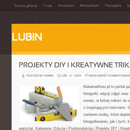
1 Liga
Archiwum
Monachium
Portugalia
Strona główna
S
LUBIN
PROJEKTY DIY I KREATYWNE TRIK
POSTED BY ADMIN
CZE - 6 - 2026
MOŻLIWOŚĆ KOMENTOWAN
MalwinaAtras.pl to portal 
fotografii, edycji zdjęć ora
serwis, w której miłość do 
z inspirującymi treściami.
zarówno osoby, które dopier
fotografowaniu, jak i tych,
warsztat. Kategorie: Edycja i Postprodukcja i Projekty DIY i Kre