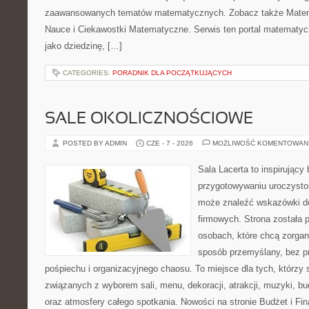
zaawansowanych tematów matematycznych. Zobacz także Matema
Nauce i Ciekawostki Matematyczne. Serwis ten portal matematy
jako dziedzinę, […]
CATEGORIES:
PORADNIK DLA POCZĄTKUJĄCYCH
SALE OKOLICZNOŚCIOWE
POSTED BY ADMIN
CZE - 7 - 2026
MOŻLIWOŚĆ KOMENTOWAN
Sala Lacerta to inspirujący
przygotowywaniu uroczystoś
może znaleźć wskazówki d
firmowych. Strona została 
osobach, które chcą zorga
sposób przemyślany, bez p
pośpiechu i organizacyjnego chaosu. To miejsce dla tych, którzy
związanych z wyborem sali, menu, dekoracji, atrakcji, muzyki, b
oraz atmosfery całego spotkania. Nowości na stronie Budżet i Fin