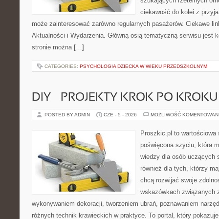
szukających rzetelnych om
ciekawość do kolei z przyj
może zainteresować zarówno regularnych pasażerów. Ciekawe link
Aktualności i Wydarzenia. Główną osią tematyczną serwisu jest
stronie można […]
CATEGORIES:
PSYCHOLOGIA DZIECKA W WIEKU PRZEDSZKOLNYM
DIY – PROJEKTY KROK PO KROKU
POSTED BY ADMIN
CZE - 5 - 2026
MOŻLIWOŚĆ KOMENTOWAN
Proszkic.pl to wartościowa 
poświęcona szyciu, która 
wiedzy dla osób uczących s
również dla tych, którzy m
chcą rozwijać swoje zdolnoś
wskazówkach związanych z
wykonywaniem dekoracji, tworzeniem ubrań, poznawaniem narzę
różnych technik krawieckich w praktyce. To portal, który pokazuj