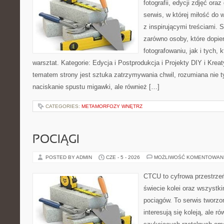
fotografii, edycji zdjęć ora
serwis, w której miłość do 
z inspirującymi treściami.
zarówno osoby, które dopier
fotografowaniu, jak i tych,
warsztat. Kategorie: Edycja i Postprodukcja i Projekty DIY i Kre
tematem strony jest sztuka zatrzymywania chwil, rozumiana nie 
naciskanie spustu migawki, ale również […]
CATEGORIES:
METAMORFOZY WNĘTRZ
POCIĄGI
POSTED BY ADMIN
CZE - 5 - 2026
MOŻLIWOŚĆ KOMENTOWAN
CTCU to cyfrowa przestrzeń
świecie kolei oraz wszystk
pociągów. To serwis tworzo
interesują się koleją, ale r