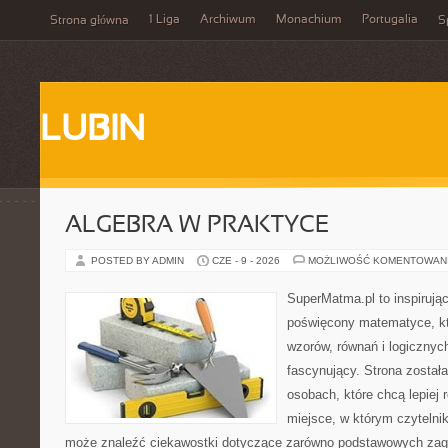
1 Liga
Archiwum
Monachium
Portugalia
Strona główna
S
LUBIN
ALGEBRA W PRAKTYCE
POSTED BY ADMIN
CZE - 9 - 2026
MOŻLIWOŚĆ KOMENTOWAN
SuperMatma.pl to inspirując
poświęcony matematyce, któ
wzorów, równań i logicznyc
fascynujący. Strona został
osobach, które chcą lepiej
miejsce, w którym czytelni
może znaleźć ciekawostki dotyczące zarówno podstawowych zagad