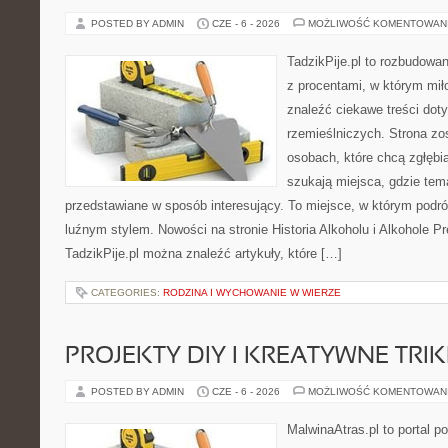
POSTED BY ADMIN
CZE - 6 - 2026
MOŻLIWOŚĆ KOMENTOWAN
TadzikPije.pl to rozbudowa
z procentami, w którym mi
znaleźć ciekawe treści dot
rzemieślniczych. Strona zo
osobach, które chcą zgłęb
szukają miejsca, gdzie tem
przedstawiane w sposób interesujący. To miejsce, w którym podr
luźnym stylem. Nowości na stronie Historia Alkoholu i Alkohole P
TadzikPije.pl można znaleźć artykuły, które […]
CATEGORIES:
RODZINA I WYCHOWANIE W WIERZE
PROJEKTY DIY I KREATYWNE TRIK
POSTED BY ADMIN
CZE - 6 - 2026
MOŻLIWOŚĆ KOMENTOWAN
MalwinaAtras.pl to portal 