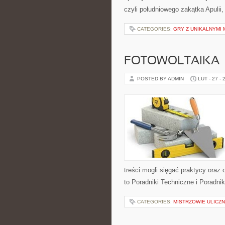
czyli południowego zakątka Apulii,
CATEGORIES:
GRY Z UNIKALNYMI
FOTOWOLTAIKA
POSTED BY ADMIN
LUT - 27 - 
treści mogli sięgać praktycy oraz
to Poradniki Techniczne i Poradni
CATEGORIES:
MISTRZOWIE ULICZN