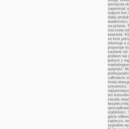
wzmacnia de
zapominać o 
małych firm t
słaby produk
wiadomości,
na pytania.
rzeczowa odp
wrażenie. Kl
że ktoś potr
informuje o 
proponuje ro
zaufanie niż
problem nie 
jednym z naj
marketingow
spójność. Ma
profesjonaln
całkowicie z
mniej wiary
sztywności,
najważniejsz
ton komunika
zasady współ
bezpieczniej.
uporządkowa
stabilności.
gdzie odbiorc
zaplecza, wi
sygnałów wys