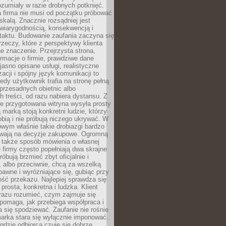
ozumiały w razie drobnych potknięć.
 firma nie musi od początku próbować
kalą. Znacznie rozsądniej jest
wiarygodnością, konsekwencją i
taktu. Budowanie zaufania zaczyna się
rzeczy, które z perspektywy klienta
 znaczenie. Przejrzysta strona,
ormacje o firmie, prawdziwe dane
jasno opisane usługi, realistyczne
zacji i spójny język komunikacji to
edy użytkownik trafia na stronę pełną
 przesadnych obietnic albo
 treści, od razu nabiera dystansu. Z
ie przygotowana witryna wysyła prosty
ą marką stoją konkretni ludzie, którzy
obią i nie próbują niczego ukrywać. W
owym właśnie takie drobiazgi bardzo
wają na decyzje zakupowe. Ogromną
 także sposób mówienia o własnej
e firmy często popełniają dwa skrajne
róbują brzmieć zbyt oficjalnie i
 albo przeciwnie, chcą za wszelką
awne i wyróżniające się, gubiąc przy
ść przekazu. Najlepiej sprawdza się
prosta, konkretna i ludzka. Klient
razu rozumieć, czym zajmuje się
pomaga, jak przebiega współpraca i
się spodziewać. Zaufanie nie rośnie
arka stara się wyłącznie imponować.
gdzie odbiorca czuje się dobrze