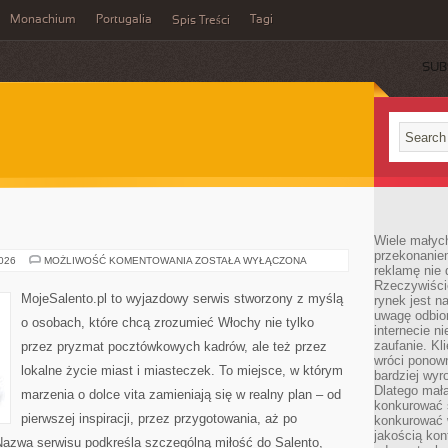
Monachium
Portugalia
Tagi
Spis Treści
SUB
Wiele małych
przekonanie
WENECJA
2026
MOŻLIWOŚĆ KOMENTOWANIA
ZOSTAŁA WYŁĄCZONA
reklamę nie 
Rzeczywiście
MojeSalento.pl to wyjazdowy serwis stworzony z myślą
rynek jest 
uwagę odbior
o osobach, które chcą zrozumieć Włochy nie tylko
internecie n
zaufanie. Kli
przez pryzmat pocztówkowych kadrów, ale też przez
wróci ponown
lokalne życie miast i miasteczek. To miejsce, w którym
bardziej wyr
Dlatego mała
marzenia o dolce vita zamieniają się w realny plan – od
konkurować s
pierwszej inspiracji, przez przygotowania, aż po
konkurować 
jakością kon
Nazwa serwisu podkreśla szczególną miłość do Salento,