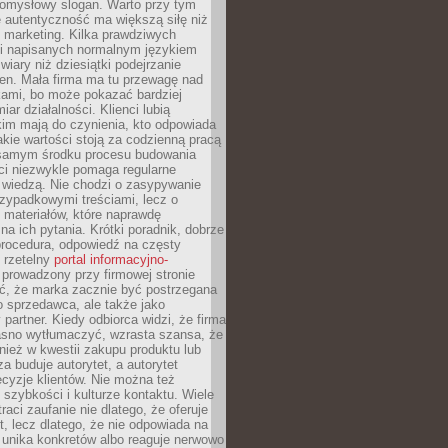
pomysłowy slogan. Warto przy tym
 autentyczność ma większą siłę niż
 marketing. Kilka prawdziwych
i napisanych normalnym językiem
wiary niż dziesiątki podejrzanie
en. Mała firma ma tu przewagę nad
ami, bo może pokazać bardziej
ar działalności. Klienci lubią
kim mają do czynienia, kto odpowiada
jakie wartości stoją za codzienną pracą
samym środku procesu budowania
ci niezwykle pomaga regularne
ę wiedzą. Nie chodzi o zasypywanie
zypadkowymi treściami, lecz o
 materiałów, które naprawdę
na ich pytania. Krótki poradnik, dobrze
procedura, odpowiedź na częsty
 rzetelny
portal informacyjno-
prowadzony przy firmowej stronie
ć, że marka zacznie być postrzegana
ko sprzedawca, ale także jako
partner. Kiedy odbiorca widzi, że firma
jasno wytłumaczyć, wzrasta szansa, że
wnież w kwestii zakupu produktu lub
za buduje autorytet, a autorytet
cyzje klientów. Nie można też
szybkości i kulturze kontaktu. Wiele
raci zaufanie nie dlatego, że oferuje
t, lecz dlatego, że nie odpowiada na
 unika konkretów albo reaguje nerwowo