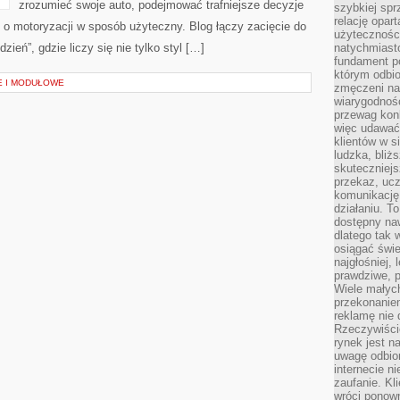
zrozumieć swoje auto, podejmować trafniejsze decyzje
szybkiej spr
relację opart
 o motoryzacji w sposób użyteczny. Blog łączy zacięcie do
użyteczności
eń”, gdzie liczy się nie tylko styl […]
natychmiasto
fundament po
którym odbio
E I MODUŁOWE
zmęczeni na
wiarygodność
przewag kon
więc udawać 
klientów w s
ludzka, bliż
skuteczniejs
przekaz, ucz
komunikację,
działaniu. T
dostępny na
dlatego tak w
osiągać świe
najgłośniej, 
prawdziwe, 
Wiele małych
przekonanie
reklamę nie 
Rzeczywiście
rynek jest 
uwagę odbior
internecie n
zaufanie. Kli
wróci ponown