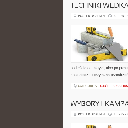
TECHNIKI WĘDKA
POSTED BY ADMIN
LUT - 26 - 
podejście do taktyki, albo po pros
znajdziesz tu przyjazną przestrzeń
CATEGORIES:
OGRÓD, TARAS I I
WYBORY I KAMPA
POSTED BY ADMIN
LUT - 25 - 