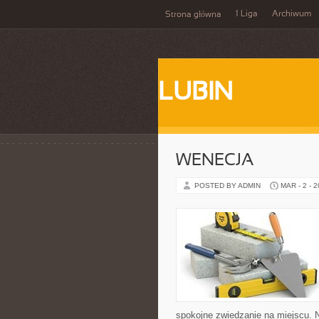
1 Liga
Archiwum
Strona główna
LUBIN
WENECJA
POSTED BY ADMIN
MAR - 2 - 
spokojne zwiedzanie na miejscu. 