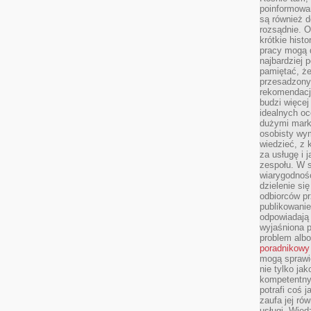
poinformowan
są również 
rozsądnie. Op
krótkie hist
pracy mogą d
najbardziej 
pamiętać, że
przesadzony
rekomendacj
budzi więcej 
idealnych oc
dużymi mark
osobisty wymi
wiedzieć, z 
za usługę i 
zespołu. W 
wiarygodnoś
dzielenie si
odbiorców pr
publikowanie
odpowiadają 
wyjaśniona 
problem albo
poradnikowy
mogą sprawi
nie tylko ja
kompetentny 
potrafi coś 
zaufa jej ró
usługi. Wied