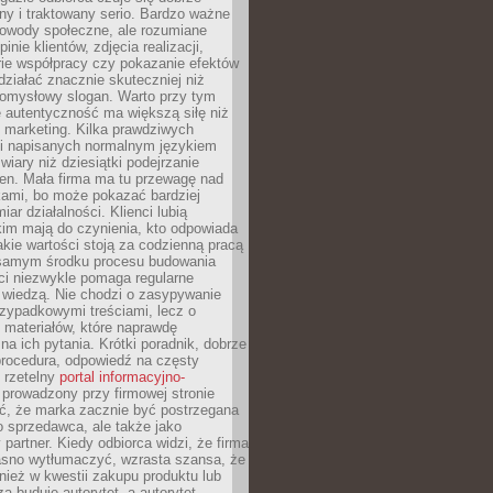
y i traktowany serio. Bardzo ważne
dowody społeczne, ale rozumiane
inie klientów, zdjęcia realizacji,
orie współpracy czy pokazanie efektów
ziałać znacznie skuteczniej niż
pomysłowy slogan. Warto przy tym
 autentyczność ma większą siłę niż
 marketing. Kilka prawdziwych
i napisanych normalnym językiem
wiary niż dziesiątki podejrzanie
en. Mała firma ma tu przewagę nad
ami, bo może pokazać bardziej
ar działalności. Klienci lubią
kim mają do czynienia, kto odpowiada
jakie wartości stoją za codzienną pracą
samym środku procesu budowania
ci niezwykle pomaga regularne
ę wiedzą. Nie chodzi o zasypywanie
zypadkowymi treściami, lecz o
 materiałów, które naprawdę
na ich pytania. Krótki poradnik, dobrze
procedura, odpowiedź na częsty
 rzetelny
portal informacyjno-
prowadzony przy firmowej stronie
ć, że marka zacznie być postrzegana
ko sprzedawca, ale także jako
partner. Kiedy odbiorca widzi, że firma
jasno wytłumaczyć, wzrasta szansa, że
wnież w kwestii zakupu produktu lub
za buduje autorytet, a autorytet