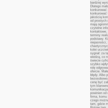
bardziej wyr
Dlatego mała
konkurować s
konkurować 
jakością kon
od prostych 
mają ogromne
czytelne inf
kontaktowe, 
terminy reali
podstawy. Ki
niejasności,
chaotycznych
kolei uczciw
sygnał: za t
wiedzą, co r
świecie cyfr
szybko wpły
rolę odgrywa
ofercie. Mał
błędy. Albo p
bezosobowo,
cenę być zab
tym klarowno
komunikacja 
powinien od 
firma, komu 
czego można 
tam, gdzie m
Rośnie tam, 