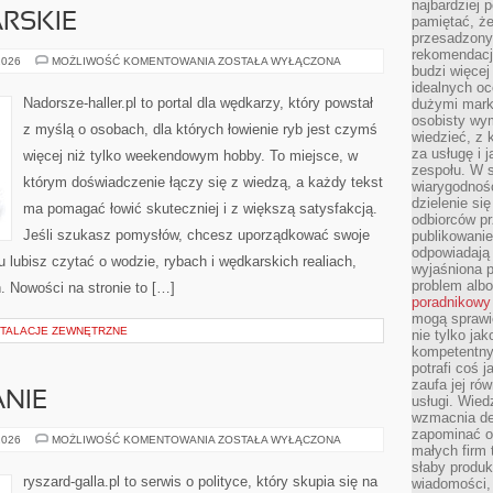
najbardziej 
RSKIE
pamiętać, że
przesadzony
rekomendacj
TECHNIKI
2026
MOŻLIWOŚĆ KOMENTOWANIA
ZOSTAŁA WYŁĄCZONA
budzi więcej 
WĘDKARSKIE
idealnych oc
Nadorsze-haller.pl to portal dla wędkarzy, który powstał
dużymi mark
osobisty wymi
z myślą o osobach, dla których łowienie ryb jest czymś
wiedzieć, z 
za usługę i 
więcej niż tylko weekendowym hobby. To miejsce, w
zespołu. W 
którym doświadczenie łączy się z wiedzą, a każdy tekst
wiarygodnoś
dzielenie si
ma pomagać łowić skuteczniej i z większą satysfakcją.
odbiorców pr
Jeśli szukasz pomysłów, chcesz uporządkować swoje
publikowanie
odpowiadają 
tu lubisz czytać o wodzie, rybach i wędkarskich realiach,
wyjaśniona 
problem albo
. Nowości na stronie to […]
poradnikowy
mogą sprawi
NSTALACJE ZEWNĘTRZNE
nie tylko ja
kompetentny 
potrafi coś 
zaufa jej ró
NIE
usługi. Wied
wzmacnia de
zapominać o 
WYBORY
2026
MOŻLIWOŚĆ KOMENTOWANIA
ZOSTAŁA WYŁĄCZONA
małych firm t
I
KAMPANIE
słaby produk
ryszard-galla.pl to serwis o polityce, który skupia się na
wiadomości,