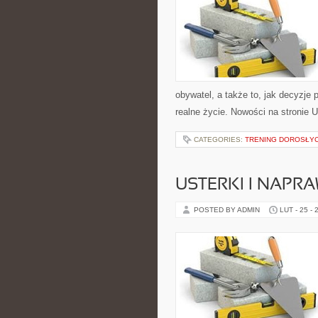
obywatel, a także to, jak decyzje
realne życie. Nowości na stronie 
CATEGORIES:
TRENING DOROSŁY
USTERKI I NAPR
POSTED BY ADMIN
LUT - 25 - 