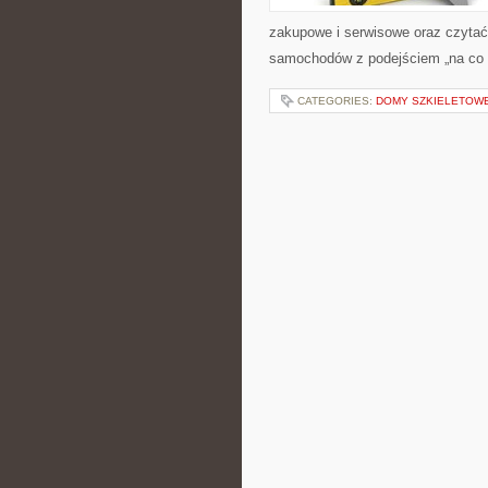
zakupowe i serwisowe oraz czytać
samochodów z podejściem „na co dzi
CATEGORIES:
DOMY SZKIELETOW