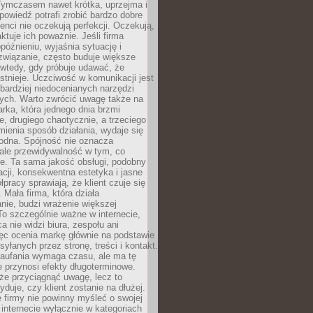
 Tymczasem nawet krótka, uprzejma i
owiedź potrafi zrobić bardzo dobre
ienci nie oczekują perfekcji. Oczekują,
aktuje ich poważnie. Jeśli firma
opóźnieniu, wyjaśnia sytuację i
związanie, często buduje większe
 wtedy, gdy próbuje udawać, że
istnieje. Uczciwość w komunikacji jest
bardziej niedocenianych narzędzi
ych. Warto zwrócić uwagę także na
rka, która jednego dnia brzmi
ie, drugiego chaotycznie, a trzeciego
mienia sposób działania, wydaje się
godna. Spójność nie oznacza
 ale przewidywalność w tym, co
e. Ta sama jakość obsługi, podobny
cji, konsekwentna estetyka i jasne
pracy sprawiają, że klient czuje się
 Mała firma, która działa
nie, budzi wrażenie większej
 To szczególnie ważne w internecie,
a nie widzi biura, zespołu ani
ęc ocenia markę głównie na podstawie
yłanych przez stronę, treści i kontakt.
aufania wymaga czasu, ale ma tę
 przynosi efekty długoterminowe.
e przyciągnąć uwagę, lecz to
yduje, czy klient zostanie na dłużej.
 firmy nie powinny myśleć o swojej
internecie wyłącznie w kategoriach