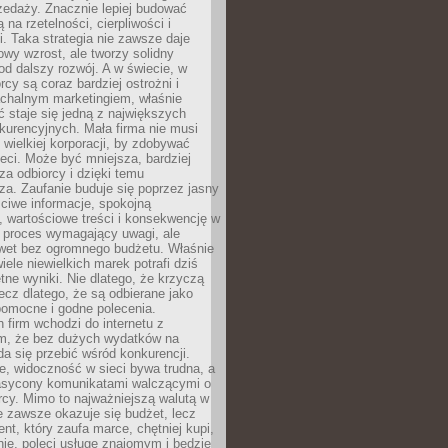
zedaży. Znacznie lepiej budować
ą na rzetelności, cierpliwości i
. Taka strategia nie zawsze daje
wy wzrost, ale tworzy solidny
d dalszy rozwój. A w świecie, w
rcy są coraz bardziej ostrożni i
chalnym marketingiem, właśnie
 staje się jedną z największych
kurencyjnych. Mała firma nie musi
wielkiej korporacji, by zdobywać
ieci. Może być mniejsza, bardziej
sza odbiorcy i dzięki temu
za. Zaufanie buduje się poprzez jasny
ciwe informacje, spokojną
 wartościowe treści i konsekwencję w
o proces wymagający uwagi, ale
wet bez ogromnego budżetu. Właśnie
iele niewielkich marek potrafi dziś
tne wyniki. Nie dlatego, że krzyczą
lecz dlatego, że są odbierane jako
pomocne i godne polecenia.
 firm wchodzi do internetu z
m, że bez dużych wydatków na
da się przebić wśród konkurencji.
, widoczność w sieci bywa trudna, a
nasycony komunikatami walczącymi o
cy. Mimo to najważniejszą walutą w
ie zawsze okazuje się budżet, lecz
ent, który zaufa marce, chętniej kupi,
ie, poleci usługę znajomym i będzie