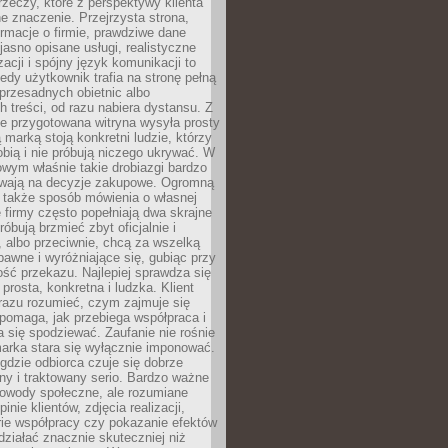
rzeczy, które z perspektywy klienta
 znaczenie. Przejrzysta strona,
ormacje o firmie, prawdziwe dane
jasno opisane usługi, realistyczne
zacji i spójny język komunikacji to
edy użytkownik trafia na stronę pełną
 przesadnych obietnic albo
 treści, od razu nabiera dystansu. Z
ie przygotowana witryna wysyła prosty
ą marką stoją konkretni ludzie, którzy
obią i nie próbują niczego ukrywać. W
owym właśnie takie drobiazgi bardzo
wają na decyzje zakupowe. Ogromną
 także sposób mówienia o własnej
e firmy często popełniają dwa skrajne
róbują brzmieć zbyt oficjalnie i
 albo przeciwnie, chcą za wszelką
awne i wyróżniające się, gubiąc przy
ść przekazu. Najlepiej sprawdza się
prosta, konkretna i ludzka. Klient
razu rozumieć, czym zajmuje się
pomaga, jak przebiega współpraca i
się spodziewać. Zaufanie nie rośnie
arka stara się wyłącznie imponować.
gdzie odbiorca czuje się dobrze
y i traktowany serio. Bardzo ważne
dowody społeczne, ale rozumiane
inie klientów, zdjęcia realizacji,
orie współpracy czy pokazanie efektów
ziałać znacznie skuteczniej niż