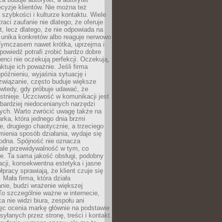
cyzje klientów. Nie można też
szybkości i kulturze kontaktu. Wiele
raci zaufanie nie dlatego, że oferuje
t, lecz dlatego, że nie odpowiada na
 unika konkretów albo reaguje nerwowo
 Tymczasem nawet krótka, uprzejma i
owiedź potrafi zrobić bardzo dobre
ienci nie oczekują perfekcji. Oczekują,
aktuje ich poważnie. Jeśli firma
opóźnieniu, wyjaśnia sytuację i
związanie, często buduje większe
 wtedy, gdy próbuje udawać, że
istnieje. Uczciwość w komunikacji jest
bardziej niedocenianych narzędzi
ych. Warto zwrócić uwagę także na
rka, która jednego dnia brzmi
ie, drugiego chaotycznie, a trzeciego
mienia sposób działania, wydaje się
godna. Spójność nie oznacza
 ale przewidywalność w tym, co
e. Ta sama jakość obsługi, podobny
cji, konsekwentna estetyka i jasne
pracy sprawiają, że klient czuje się
 Mała firma, która działa
nie, budzi wrażenie większej
 To szczególnie ważne w internecie,
a nie widzi biura, zespołu ani
ęc ocenia markę głównie na podstawie
yłanych przez stronę, treści i kontakt.