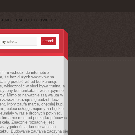
SCRIBE
FACEBOOK
TWITTER
 firm wchodzi do internetu z
m, że bez dużych wydatków na
da się przebić wśród konkurencji.
, widoczność w sieci bywa trudna, a
nasycony komunikatami walczącymi o
cy. Mimo to najważniejszą walutą w
ie zawsze okazuje się budżet, lecz
ent, który zaufa marce, chętniej kupi,
ie, poleci usługę znajomym i będzie
ozumiały w razie drobnych potknięć.
 firma nie musi od początku próbować
kalą. Znacznie rozsądniej jest
wiarygodnością, konsekwencją i
taktu. Budowanie zaufania zaczyna się