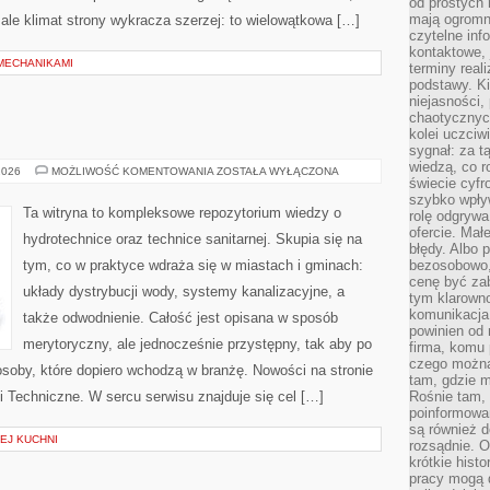
od prostych 
mają ogromne
 ale klimat strony wykracza szerzej: to wielowątkowa […]
czytelne inf
kontaktowe, 
 MECHANIKAMI
terminy reali
podstawy. Ki
niejasności,
chaotycznych
kolei uczciw
sygnał: za t
wiedzą, co r
FOTOWOLTAIKA
2026
MOŻLIWOŚĆ KOMENTOWANIA
ZOSTAŁA WYŁĄCZONA
świecie cyfr
szybko wpły
Ta witryna to kompleksowe repozytorium wiedzy o
rolę odgrywa
ofercie. Mał
hydrotechnice oraz technice sanitarnej. Skupia się na
błędy. Albo p
tym, co w praktyce wdraża się w miastach i gminach:
bezosobowo,
cenę być zab
układy dystrybucji wody, systemy kanalizacyjne, a
tym klarowno
komunikacja 
także odwodnienie. Całość jest opisana w sposób
powinien od 
merytoryczny, ale jednocześnie przystępny, tak aby po
firma, komu 
czego można 
 osoby, które dopiero wchodzą w branżę. Nowości na stronie
tam, gdzie m
ki Techniczne. W sercu serwisu znajduje się cel […]
Rośnie tam, 
poinformowan
są również 
EJ KUCHNI
rozsądnie. Op
krótkie hist
pracy mogą d