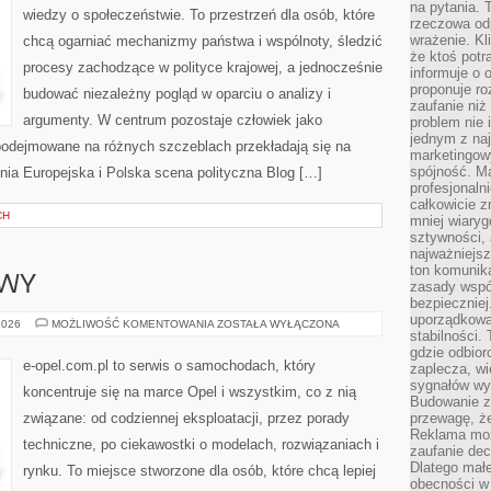
na pytania.
wiedzy o społeczeństwie. To przestrzeń dla osób, które
rzeczowa odp
wrażenie. Kl
chcą ogarniać mechanizmy państwa i wspólnoty, śledzić
że ktoś potr
procesy zachodzące w polityce krajowej, a jednocześnie
informuje o 
proponuje ro
budować niezależny pogląd w oparciu o analizy i
zaufanie niż
argumenty. W centrum pozostaje człowiek jako
problem nie 
jednym z naj
 podejmowane na różnych szczeblach przekładają się na
marketingow
spójność. Ma
Unia Europejska i Polska scena polityczna Blog […]
profesjonaln
całkowicie z
CH
mniej wiary
sztywności,
najważniejsz
ton komunika
AWY
zasady współ
bezpieczniej.
uporządkowa
USTERKI
2026
MOŻLIWOŚĆ KOMENTOWANIA
ZOSTAŁA WYŁĄCZONA
stabilności.
I
NAPRAWY
gdzie odbiorc
e-opel.com.pl to serwis o samochodach, który
zaplecza, wi
sygnałów wys
koncentruje się na marce Opel i wszystkim, co z nią
Budowanie z
związane: od codziennej eksploatacji, przez porady
przewagę, że
Reklama moż
techniczne, po ciekawostki o modelach, rozwiązaniach i
zaufanie dec
Dlatego małe
rynku. To miejsce stworzone dla osób, które chcą lepiej
obecności w 