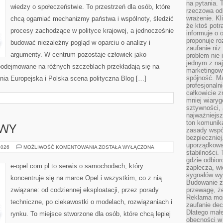
na pytania.
wiedzy o społeczeństwie. To przestrzeń dla osób, które
rzeczowa odp
wrażenie. Kl
chcą ogarniać mechanizmy państwa i wspólnoty, śledzić
że ktoś potr
procesy zachodzące w polityce krajowej, a jednocześnie
informuje o 
proponuje ro
budować niezależny pogląd w oparciu o analizy i
zaufanie niż
argumenty. W centrum pozostaje człowiek jako
problem nie 
jednym z naj
 podejmowane na różnych szczeblach przekładają się na
marketingow
spójność. Ma
Unia Europejska i Polska scena polityczna Blog […]
profesjonaln
całkowicie z
mniej wiary
sztywności,
najważniejsz
ton komunika
AWY
zasady współ
bezpieczniej.
uporządkowa
USTERKI
2026
MOŻLIWOŚĆ KOMENTOWANIA
ZOSTAŁA WYŁĄCZONA
stabilności.
I
NAPRAWY
gdzie odbiorc
e-opel.com.pl to serwis o samochodach, który
zaplecza, wi
sygnałów wys
koncentruje się na marce Opel i wszystkim, co z nią
Budowanie z
związane: od codziennej eksploatacji, przez porady
przewagę, że
Reklama moż
techniczne, po ciekawostki o modelach, rozwiązaniach i
zaufanie dec
Dlatego małe
rynku. To miejsce stworzone dla osób, które chcą lepiej
obecności w 