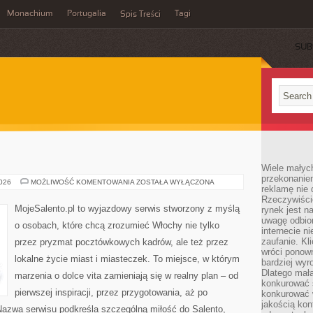
Monachium
Portugalia
Tagi
Spis Treści
SUB
Wiele małych
przekonanie
WENECJA
2026
MOŻLIWOŚĆ KOMENTOWANIA
ZOSTAŁA WYŁĄCZONA
reklamę nie 
Rzeczywiście
MojeSalento.pl to wyjazdowy serwis stworzony z myślą
rynek jest 
uwagę odbior
o osobach, które chcą zrozumieć Włochy nie tylko
internecie n
zaufanie. Kli
przez pryzmat pocztówkowych kadrów, ale też przez
wróci ponown
lokalne życie miast i miasteczek. To miejsce, w którym
bardziej wyr
Dlatego mała
marzenia o dolce vita zamieniają się w realny plan – od
konkurować s
pierwszej inspiracji, przez przygotowania, aż po
konkurować 
jakością kon
Nazwa serwisu podkreśla szczególną miłość do Salento,