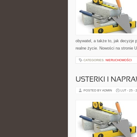
obywatel, a także to, jak decyzje
realne życie. Nowości na stronie 
CATEGORIES:
NIERUCHOMOŚCI
USTERKI I NAPR
POSTED BY ADMIN
LUT - 25 - 