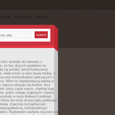
SCRIBE
FACEBOOK
TWITTER
 firm wchodzi do internetu z
m, że bez dużych wydatków na
da się przebić wśród konkurencji.
, widoczność w sieci bywa trudna, a
nasycony komunikatami walczącymi o
cy. Mimo to najważniejszą walutą w
ie zawsze okazuje się budżet, lecz
ent, który zaufa marce, chętniej kupi,
ie, poleci usługę znajomym i będzie
ozumiały w razie drobnych potknięć.
 firma nie musi od początku próbować
kalą. Znacznie rozsądniej jest
wiarygodnością, konsekwencją i
taktu. Budowanie zaufania zaczyna się