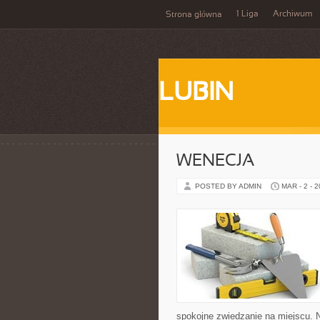
1 Liga
Archiwum
Strona główna
LUBIN
WENECJA
POSTED BY ADMIN
MAR - 2 - 
spokojne zwiedzanie na miejscu. 