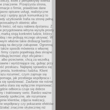
rzeczy, które z perspektywy klienta
 znaczenie. Przejrzysta strona,
ormacje o firmie, prawdziwe dane
jasno opisane usługi, realistyczne
zacji i spójny język komunikacji to
edy użytkownik trafia na stronę pełną
 przesadnych obietnic albo
 treści, od razu nabiera dystansu. Z
ie przygotowana witryna wysyła prosty
ą marką stoją konkretni ludzie, którzy
obią i nie próbują niczego ukrywać. W
owym właśnie takie drobiazgi bardzo
wają na decyzje zakupowe. Ogromną
 także sposób mówienia o własnej
e firmy często popełniają dwa skrajne
róbują brzmieć zbyt oficjalnie i
 albo przeciwnie, chcą za wszelką
awne i wyróżniające się, gubiąc przy
ść przekazu. Najlepiej sprawdza się
prosta, konkretna i ludzka. Klient
razu rozumieć, czym zajmuje się
pomaga, jak przebiega współpraca i
się spodziewać. Zaufanie nie rośnie
arka stara się wyłącznie imponować.
gdzie odbiorca czuje się dobrze
y i traktowany serio. Bardzo ważne
dowody społeczne, ale rozumiane
inie klientów, zdjęcia realizacji,
orie współpracy czy pokazanie efektów
ziałać znacznie skuteczniej niż