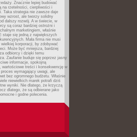
zedaży. Znacznie lepiej budować
ą na rzetelności, cierpliwości i
. Taka strategia nie zawsze daje
wy wzrost, ale tworzy solidny
d dalszy rozwój. A w świecie, w
rcy są coraz bardziej ostrożni i
chalnym marketingiem, właśnie
 staje się jedną z największych
kurencyjnych. Mała firma nie musi
wielkiej korporacji, by zdobywać
ieci. Może być mniejsza, bardziej
sza odbiorcy i dzięki temu
za. Zaufanie buduje się poprzez jasny
ciwe informacje, spokojną
 wartościowe treści i konsekwencję w
o proces wymagający uwagi, ale
wet bez ogromnego budżetu. Właśnie
iele niewielkich marek potrafi dziś
tne wyniki. Nie dlatego, że krzyczą
lecz dlatego, że są odbierane jako
pomocne i godne polecenia.