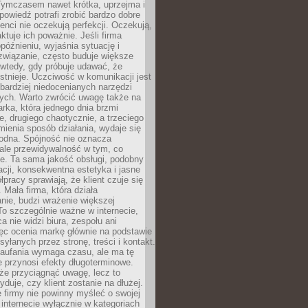
 Tymczasem nawet krótka, uprzejma i
owiedź potrafi zrobić bardzo dobre
ienci nie oczekują perfekcji. Oczekują,
aktuje ich poważnie. Jeśli firma
opóźnieniu, wyjaśnia sytuację i
związanie, często buduje większe
 wtedy, gdy próbuje udawać, że
istnieje. Uczciwość w komunikacji jest
bardziej niedocenianych narzędzi
ych. Warto zwrócić uwagę także na
rka, która jednego dnia brzmi
ie, drugiego chaotycznie, a trzeciego
mienia sposób działania, wydaje się
godna. Spójność nie oznacza
 ale przewidywalność w tym, co
e. Ta sama jakość obsługi, podobny
cji, konsekwentna estetyka i jasne
pracy sprawiają, że klient czuje się
 Mała firma, która działa
nie, budzi wrażenie większej
 To szczególnie ważne w internecie,
a nie widzi biura, zespołu ani
ęc ocenia markę głównie na podstawie
yłanych przez stronę, treści i kontakt.
aufania wymaga czasu, ale ma tę
 przynosi efekty długoterminowe.
e przyciągnąć uwagę, lecz to
yduje, czy klient zostanie na dłużej.
 firmy nie powinny myśleć o swojej
internecie wyłącznie w kategoriach