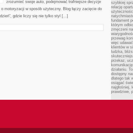
zrozumieć swoje auto, podejmować trafniejsze decyzje
szybkiej spr
relację opart
 o motoryzacji w sposób użyteczny. Blog łączy zacięcie do
użyteczności
eń”, gdzie liczy się nie tylko styl […]
natychmiasto
fundament po
którym odbio
zmęczeni na
wiarygodność
przewag kon
więc udawać 
klientów w s
ludzka, bliż
skuteczniejs
przekaz, ucz
komunikację,
działaniu. T
dostępny na
dlatego tak w
osiągać świe
najgłośniej, 
prawdziwe, 