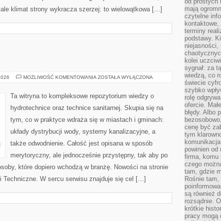
od prostych 
mają ogromne
 ale klimat strony wykracza szerzej: to wielowątkowa […]
czytelne inf
kontaktowe, 
terminy reali
podstawy. Ki
niejasności,
chaotycznych
kolei uczciw
sygnał: za t
wiedzą, co r
FOTOWOLTAIKA
2026
MOŻLIWOŚĆ KOMENTOWANIA
ZOSTAŁA WYŁĄCZONA
świecie cyfr
szybko wpły
Ta witryna to kompleksowe repozytorium wiedzy o
rolę odgrywa
ofercie. Mał
hydrotechnice oraz technice sanitarnej. Skupia się na
błędy. Albo p
tym, co w praktyce wdraża się w miastach i gminach:
bezosobowo,
cenę być zab
układy dystrybucji wody, systemy kanalizacyjne, a
tym klarowno
komunikacja 
także odwodnienie. Całość jest opisana w sposób
powinien od 
merytoryczny, ale jednocześnie przystępny, tak aby po
firma, komu 
czego można 
 osoby, które dopiero wchodzą w branżę. Nowości na stronie
tam, gdzie m
ki Techniczne. W sercu serwisu znajduje się cel […]
Rośnie tam, 
poinformowan
są również 
rozsądnie. Op
krótkie hist
pracy mogą d