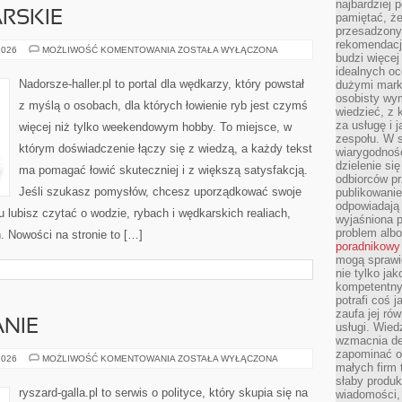
najbardziej 
RSKIE
pamiętać, że
przesadzony
rekomendacj
TECHNIKI
2026
MOŻLIWOŚĆ KOMENTOWANIA
ZOSTAŁA WYŁĄCZONA
budzi więcej 
WĘDKARSKIE
idealnych oc
Nadorsze-haller.pl to portal dla wędkarzy, który powstał
dużymi mark
osobisty wymi
z myślą o osobach, dla których łowienie ryb jest czymś
wiedzieć, z 
za usługę i 
więcej niż tylko weekendowym hobby. To miejsce, w
zespołu. W 
którym doświadczenie łączy się z wiedzą, a każdy tekst
wiarygodnoś
dzielenie si
ma pomagać łowić skuteczniej i z większą satysfakcją.
odbiorców pr
Jeśli szukasz pomysłów, chcesz uporządkować swoje
publikowanie
odpowiadają 
tu lubisz czytać o wodzie, rybach i wędkarskich realiach,
wyjaśniona 
problem albo
. Nowości na stronie to […]
poradnikowy
mogą sprawi
nie tylko ja
kompetentny 
potrafi coś 
zaufa jej ró
NIE
usługi. Wied
wzmacnia de
zapominać o 
WYBORY
2026
MOŻLIWOŚĆ KOMENTOWANIA
ZOSTAŁA WYŁĄCZONA
małych firm t
I
KAMPANIE
słaby produk
ryszard-galla.pl to serwis o polityce, który skupia się na
wiadomości,