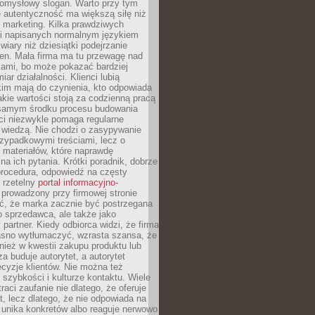
pomysłowy slogan. Warto przy tym
 autentyczność ma większą siłę niż
 marketing. Kilka prawdziwych
i napisanych normalnym językiem
wiary niż dziesiątki podejrzanie
en. Mała firma ma tu przewagę nad
ami, bo może pokazać bardziej
ar działalności. Klienci lubią
kim mają do czynienia, kto odpowiada
jakie wartości stoją za codzienną pracą
samym środku procesu budowania
ci niezwykle pomaga regularne
ę wiedzą. Nie chodzi o zasypywanie
zypadkowymi treściami, lecz o
 materiałów, które naprawdę
na ich pytania. Krótki poradnik, dobrze
procedura, odpowiedź na częsty
 rzetelny
portal informacyjno-
prowadzony przy firmowej stronie
ć, że marka zacznie być postrzegana
ko sprzedawca, ale także jako
partner. Kiedy odbiorca widzi, że firma
jasno wytłumaczyć, wzrasta szansa, że
wnież w kwestii zakupu produktu lub
za buduje autorytet, a autorytet
cyzje klientów. Nie można też
szybkości i kulturze kontaktu. Wiele
raci zaufanie nie dlatego, że oferuje
t, lecz dlatego, że nie odpowiada na
 unika konkretów albo reaguje nerwowo