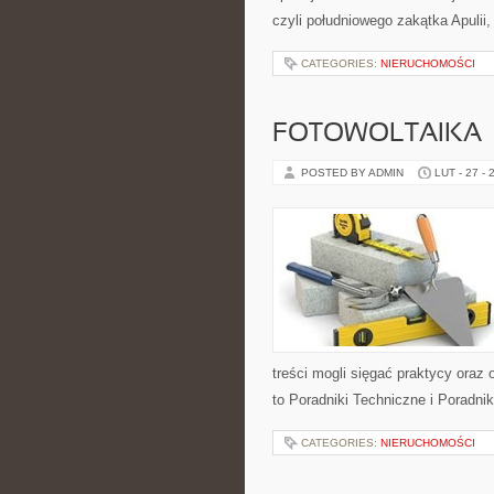
czyli południowego zakątka Apulii,
CATEGORIES:
NIERUCHOMOŚCI
FOTOWOLTAIKA
POSTED BY ADMIN
LUT - 27 - 
treści mogli sięgać praktycy oraz
to Poradniki Techniczne i Poradni
CATEGORIES:
NIERUCHOMOŚCI