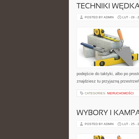
TECHNIKI WĘDKA
POSTED BY ADMIN
LUT - 26 - 
podejście do taktyki, albo po pros
znajdziesz tu przyjazną przestrzeń
CATEGORIES:
NIERUCHOMOŚCI
WYBORY I KAMPA
POSTED BY ADMIN
LUT - 25 - 