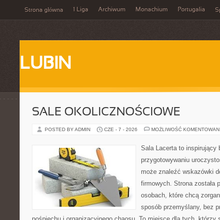
1 Liga
Archiwum
Monachium
Portugalia
Strona główna
S
LUBIN
SALE OKOLICZNOŚCIOWE
POSTED BY ADMIN
CZE - 7 - 2026
MOŻLIWOŚĆ KOMENTOWAN
Sala Lacerta to inspirujący
przygotowywaniu uroczystoś
może znaleźć wskazówki d
firmowych. Strona została 
osobach, które chcą zorga
sposób przemyślany, bez p
pośpiechu i organizacyjnego chaosu. To miejsce dla tych, którzy