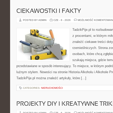
CIEKAWOSTKI I FAKTY
POSTED BY ADMIN
CZE - 6 - 2026
MOŻLIWOŚĆ KOMENTOWAN
TadzikPije.pl to rozbudowa
z procentami, w którym mi
znaleźć ciekawe treści dot
rzemieślniczych. Strona zo
osobach, które chcą zgłęb
szukają miejsca, gdzie tem
przedstawiane w sposób interesujący. To miejsce, w którym podr
luźnym stylem. Nowości na stronie Historia Alkoholu i Alkohole P
TadzikPije.pl można znaleźć artykuły, które […]
CATEGORIES:
NIERUCHOMOŚCI
PROJEKTY DIY I KREATYWNE TRIK
POSTED BY ADMIN
CZE - 6 - 2026
MOŻLIWOŚĆ KOMENTOWAN