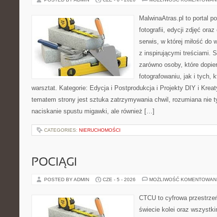
MalwinaAtras.pl to portal 
fotografii, edycji zdjęć ora
serwis, w której miłość do 
z inspirującymi treściami.
zarówno osoby, które dopier
fotografowaniu, jak i tych,
warsztat. Kategorie: Edycja i Postprodukcja i Projekty DIY i Kre
tematem strony jest sztuka zatrzymywania chwil, rozumiana nie 
naciskanie spustu migawki, ale również […]
CATEGORIES:
NIERUCHOMOŚCI
POCIĄGI
POSTED BY ADMIN
CZE - 5 - 2026
MOŻLIWOŚĆ KOMENTOWAN
CTCU to cyfrowa przestrzeń
świecie kolei oraz wszystk