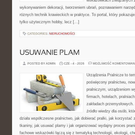
wskazówkach związanych z
wykonywaniem dekoracji, tworzeniem ubrań, poznawaniem narzę
różnych technik krawieckich w praktyce. To portal, który pokazuj
tylko użytecznym hobby, lecz […]
CATEGORIES:
NIERUCHOMOŚCI
USUWANIE PLAM
POSTED BY ADMIN
CZE - 4 - 2026
MOŻLIWOŚĆ KOMENTOWAN
Urządzenia Pralnicze to te
poświęcony pralnictwu, n
pralniczym, urządzeniom 
firmach, hotelach, pralniac
zakładach przemysłowych. 
źródło wiedzy dla osób, któ
działa współczesne pralnictwo, jak dobierać pralki, jak korzystać
tkaniny, jak usuwać plamy i jak organizować wydajny proces pran
fachowe wskazówki łączą się z tematyką technologii, ekologii, ch