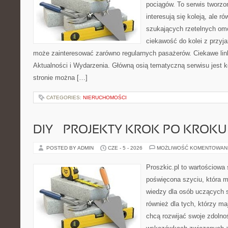
pociągów. To serwis tworzo
interesują się koleją, ale r
szukających rzetelnych om
ciekawość do kolei z przyj
może zainteresować zarówno regularnych pasażerów. Ciekawe link
Aktualności i Wydarzenia. Główną osią tematyczną serwisu jest
stronie można […]
CATEGORIES:
NIERUCHOMOŚCI
DIY – PROJEKTY KROK PO KROKU
POSTED BY ADMIN
CZE - 5 - 2026
MOŻLIWOŚĆ KOMENTOWAN
Proszkic.pl to wartościowa 
poświęcona szyciu, która 
wiedzy dla osób uczących s
również dla tych, którzy m
chcą rozwijać swoje zdolnoś