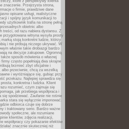
rzeczy, które z perspektywy klienta
 znaczenie. Przejrzysta strona,
ormacje o firmie, prawdziwe dane
jasno opisane usługi, realistyczne
zacji i spójny język komunikacji to
edy użytkownik trafia na stronę pełną
 przesadnych obietnic albo
 treści, od razu nabiera dystansu. Z
ie przygotowana witryna wysyła prosty
ą marką stoją konkretni ludzie, którzy
obią i nie próbują niczego ukrywać. W
owym właśnie takie drobiazgi bardzo
wają na decyzje zakupowe. Ogromną
 także sposób mówienia o własnej
e firmy często popełniają dwa skrajne
róbują brzmieć zbyt oficjalnie i
 albo przeciwnie, chcą za wszelką
awne i wyróżniające się, gubiąc przy
ść przekazu. Najlepiej sprawdza się
prosta, konkretna i ludzka. Klient
razu rozumieć, czym zajmuje się
pomaga, jak przebiega współpraca i
się spodziewać. Zaufanie nie rośnie
arka stara się wyłącznie imponować.
gdzie odbiorca czuje się dobrze
y i traktowany serio. Bardzo ważne
dowody społeczne, ale rozumiane
inie klientów, zdjęcia realizacji,
orie współpracy czy pokazanie efektów
ziałać znacznie skuteczniej niż