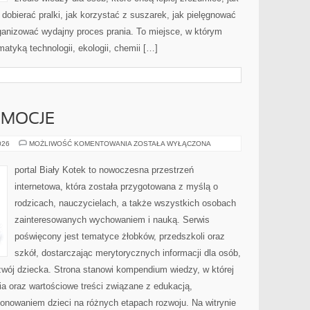
 dobierać pralki, jak korzystać z suszarek, jak pielęgnować
rganizować wydajny proces prania. To miejsce, w którym
atyką technologii, ekologii, chemii […]
EMOCJE
PSYCHOLOGIA
026
MOŻLIWOŚĆ KOMENTOWANIA
ZOSTAŁA WYŁĄCZONA
I
EMOCJE
portal Biały Kotek to nowoczesna przestrzeń
internetowa, która została przygotowana z myślą o
rodzicach, nauczycielach, a także wszystkich osobach
zainteresowanych wychowaniem i nauką. Serwis
poświęcony jest tematyce żłobków, przedszkoli oraz
szkół, dostarczając merytorycznych informacji dla osób,
zwój dziecka. Strona stanowi kompendium wiedzy, w której
a oraz wartościowe treści związane z edukacją,
nowaniem dzieci na różnych etapach rozwoju. Na witrynie