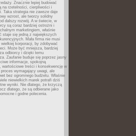
zedaży. Znacznie lepiej budować
ą na rzetelności, cierpliwości i
. Taka strategia nie zawsze daje
wy wzrost, ale tworzy solidny
d dalszy rozwój. A w świecie, w
rcy są coraz bardziej ostrożni i
chalnym marketingiem, właśnie
 staje się jedną z największych
kurencyjnych. Mała firma nie musi
wielkiej korporacji, by zdobywać
ieci. Może być mniejsza, bardziej
sza odbiorcy i dzięki temu
za. Zaufanie buduje się poprzez jasny
ciwe informacje, spokojną
 wartościowe treści i konsekwencję w
o proces wymagający uwagi, ale
wet bez ogromnego budżetu. Właśnie
iele niewielkich marek potrafi dziś
tne wyniki. Nie dlatego, że krzyczą
lecz dlatego, że są odbierane jako
pomocne i godne polecenia.