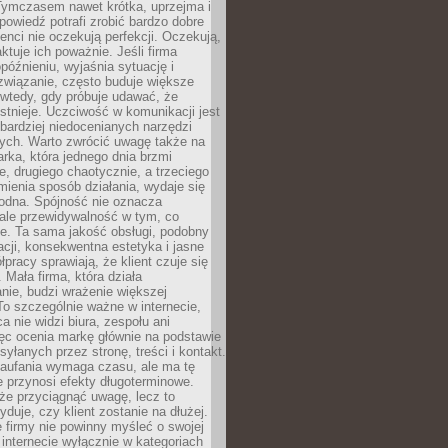
 Tymczasem nawet krótka, uprzejma i
owiedź potrafi zrobić bardzo dobre
ienci nie oczekują perfekcji. Oczekują,
aktuje ich poważnie. Jeśli firma
opóźnieniu, wyjaśnia sytuację i
związanie, często buduje większe
 wtedy, gdy próbuje udawać, że
istnieje. Uczciwość w komunikacji jest
bardziej niedocenianych narzędzi
ych. Warto zwrócić uwagę także na
rka, która jednego dnia brzmi
ie, drugiego chaotycznie, a trzeciego
mienia sposób działania, wydaje się
godna. Spójność nie oznacza
 ale przewidywalność w tym, co
e. Ta sama jakość obsługi, podobny
cji, konsekwentna estetyka i jasne
pracy sprawiają, że klient czuje się
 Mała firma, która działa
nie, budzi wrażenie większej
 To szczególnie ważne w internecie,
a nie widzi biura, zespołu ani
ęc ocenia markę głównie na podstawie
yłanych przez stronę, treści i kontakt.
aufania wymaga czasu, ale ma tę
 przynosi efekty długoterminowe.
e przyciągnąć uwagę, lecz to
yduje, czy klient zostanie na dłużej.
 firmy nie powinny myśleć o swojej
internecie wyłącznie w kategoriach