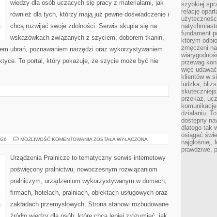
wiedzy dla osób uczących się pracy z materiałami, jak
szybkiej spr
relację opart
również dla tych, którzy mają już pewne doświadczenie i
użyteczności
chcą rozwijać swoje zdolności. Serwis skupia się na
natychmiasto
fundament po
wskazówkach związanych z szyciem, doborem tkanin,
którym odbio
zmęczeni na
iem ubrań, poznawaniem narzędzi oraz wykorzystywaniem
wiarygodność
ktyce. To portal, który pokazuje, że szycie może być nie
przewag kon
więc udawać 
klientów w s
ludzka, bliż
skuteczniejs
przekaz, ucz
komunikację,
działaniu. T
dostępny na
dlatego tak w
osiągać świe
USUWANIE
026
MOŻLIWOŚĆ KOMENTOWANIA
ZOSTAŁA WYŁĄCZONA
najgłośniej, 
PLAM
prawdziwe, 
Urządzenia Pralnicze to tematyczny serwis internetowy
poświęcony pralnictwu, nowoczesnym rozwiązaniom
pralniczym, urządzeniom wykorzystywanym w domach,
firmach, hotelach, pralniach, obiektach usługowych oraz
zakładach przemysłowych. Strona stanowi rozbudowane
źródło wiedzy dla osób, które chcą lepiej zrozumieć, jak