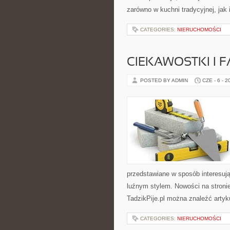
zarówno w kuchni tradycyjnej, jak
CATEGORIES:
NIERUCHOMOŚCI
CIEKAWOSTKI I 
POSTED BY ADMIN
CZE - 6 - 2
przedstawiane w sposób interesuj
luźnym stylem. Nowości na stronie
TadzikPije.pl można znaleźć artyku
CATEGORIES:
NIERUCHOMOŚCI