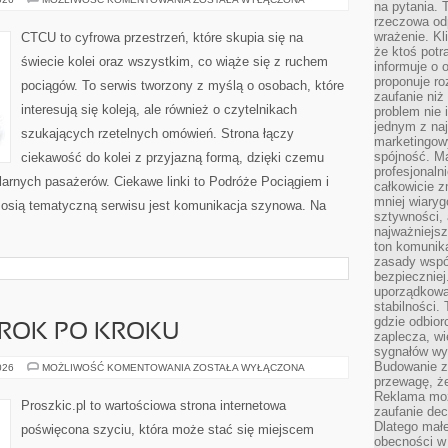
na pytania.
rzeczowa odp
wrażenie. Kl
CTCU to cyfrowa przestrzeń, które skupia się na
że ktoś potr
świecie kolei oraz wszystkim, co wiąże się z ruchem
informuje o 
proponuje ro
pociągów. To serwis tworzony z myślą o osobach, które
zaufanie niż
interesują się koleją, ale również o czytelnikach
problem nie 
jednym z naj
szukających rzetelnych omówień. Strona łączy
marketingow
spójność. Ma
ciekawość do kolei z przyjazną formą, dzięki czemu
profesjonaln
arnych pasażerów. Ciekawe linki to Podróże Pociągiem i
całkowicie z
mniej wiary
 osią tematyczną serwisu jest komunikacja szynowa. Na
sztywności,
najważniejsz
ton komunika
zasady współ
bezpieczniej.
uporządkowa
stabilności.
gdzie odbiorc
 KROK PO KROKU
zaplecza, wi
sygnałów wys
Budowanie z
DIY
026
MOŻLIWOŚĆ KOMENTOWANIA
ZOSTAŁA WYŁĄCZONA
–
przewagę, że
PROJEKTY
Reklama moż
KROK
Proszkic.pl to wartościowa strona internetowa
zaufanie dec
PO
KROKU
Dlatego małe
poświęcona szyciu, która może stać się miejscem
obecności w 