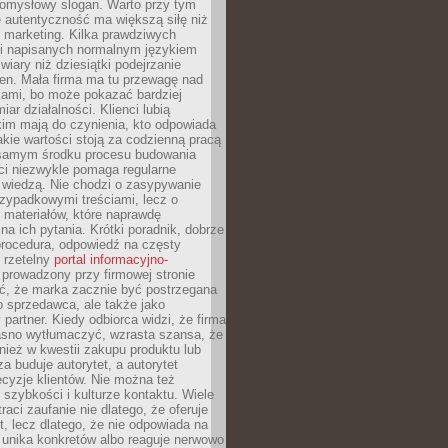
pomysłowy slogan. Warto przy tym
 autentyczność ma większą siłę niż
 marketing. Kilka prawdziwych
i napisanych normalnym językiem
wiary niż dziesiątki podejrzanie
en. Mała firma ma tu przewagę nad
ami, bo może pokazać bardziej
ar działalności. Klienci lubią
kim mają do czynienia, kto odpowiada
jakie wartości stoją za codzienną pracą
samym środku procesu budowania
ci niezwykle pomaga regularne
ę wiedzą. Nie chodzi o zasypywanie
zypadkowymi treściami, lecz o
 materiałów, które naprawdę
na ich pytania. Krótki poradnik, dobrze
procedura, odpowiedź na częsty
 rzetelny
portal informacyjno-
prowadzony przy firmowej stronie
ć, że marka zacznie być postrzegana
ko sprzedawca, ale także jako
partner. Kiedy odbiorca widzi, że firma
jasno wytłumaczyć, wzrasta szansa, że
wnież w kwestii zakupu produktu lub
za buduje autorytet, a autorytet
cyzje klientów. Nie można też
szybkości i kulturze kontaktu. Wiele
raci zaufanie nie dlatego, że oferuje
t, lecz dlatego, że nie odpowiada na
 unika konkretów albo reaguje nerwowo