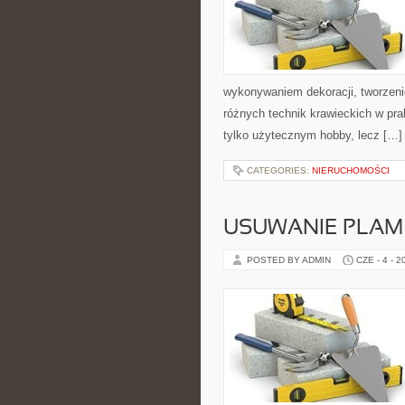
wykonywaniem dekoracji, tworzen
różnych technik krawieckich w pra
tylko użytecznym hobby, lecz […]
CATEGORIES:
NIERUCHOMOŚCI
USUWANIE PLAM
POSTED BY ADMIN
CZE - 4 - 2