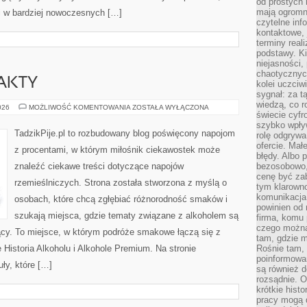
od prostych 
mają ogromne
 i w bardziej nowoczesnych […]
czytelne inf
kontaktowe, 
terminy reali
podstawy. Ki
niejasności,
chaotycznych
FAKTY
kolei uczciw
sygnał: za t
wiedzą, co r
CIEKAWOSTKI
026
MOŻLIWOŚĆ KOMENTOWANIA
ZOSTAŁA WYŁĄCZONA
świecie cyfr
I
FAKTY
szybko wpły
TadzikPije.pl to rozbudowany blog poświęcony napojom
rolę odgrywa
ofercie. Mał
z procentami, w którym miłośnik ciekawostek może
błędy. Albo p
znaleźć ciekawe treści dotyczące napojów
bezosobowo,
cenę być zab
rzemieślniczych. Strona została stworzona z myślą o
tym klarowno
komunikacja 
osobach, które chcą zgłębiać różnorodność smaków i
powinien od 
szukają miejsca, gdzie tematy związane z alkoholem są
firma, komu 
czego można 
ący. To miejsce, w którym podróże smakowe łączą się z
tam, gdzie m
 Historia Alkoholu i Alkohole Premium. Na stronie
Rośnie tam, 
poinformowan
ły, które […]
są również 
rozsądnie. Op
krótkie hist
pracy mogą d