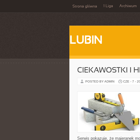
1 Liga
Archiwum
Strona główna
LUBIN
CIEKAWOSTKI I H
POSTED BY ADMIN
CZE - 7 - 2
Serwis pokazuje, że majeranek m