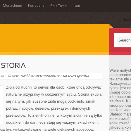
Monachium
Portugalia
Tagi
Spis Treści
SUB
ISTORIA
Wiele małych
przekonanie
CIEKAWOSTKI
026
MOŻLIWOŚĆ KOMENTOWANIA
ZOSTAŁA WYŁĄCZONA
reklamę nie 
I
HISTORIA
Rzeczywiście
Zioła od Kuchni to serwis dla osób, które chcą odkrywać
rynek jest 
uwagę odbior
naturalne przyprawy w codziennym życiu. Strona skupia
internecie n
zaufanie. Kli
się na tym, jak suszone zioła mogą podkreślić smak
wróci ponown
potraw, napojów, deserów, przekąsek i domowych
bardziej wyr
Dlatego mała
przetworów. To zielnik online, w którym zioła nie są tylko
konkurować s
dodatkiem do dań, lecz stają się ważnym składnikiem.
konkurować 
jakością kon
ogą być wykorzystywane na wiele ciekawych sposobów,