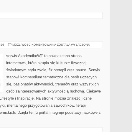
AWF
026
MOŻLIWOŚĆ KOMENTOWANIA
ZOSTAŁA WYŁĄCZONA
serwis AkademikaWF to nowoczesna strona
internetowa, która skupia się kulturze fizycznej,
świadomym stylu życia, fizjoterapii oraz nauce. Serwis
stanowi kompendium tematyczne dla osób uczących
się, pasjonatów aktywności, trenerów oraz wszystkich
osób zainteresowanych aktywnością ruchową. Ciekawe
i Lifestyle i Inspiracje. Na stronie można znaleźć liczne
tyki, mentalnego przygotowania zawodników, terapii
emickich. Dzięki temu portal integruje podstawy naukowe z