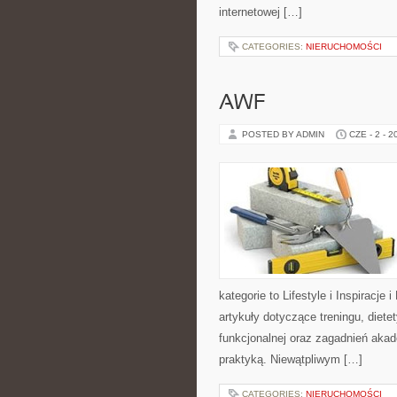
internetowej […]
CATEGORIES:
NIERUCHOMOŚCI
AWF
POSTED BY ADMIN
CZE - 2 - 2
kategorie to Lifestyle i Inspiracje 
artykuły dotyczące treningu, diete
funkcjonalnej oraz zagadnień akad
praktyką. Niewątpliwym […]
CATEGORIES:
NIERUCHOMOŚCI