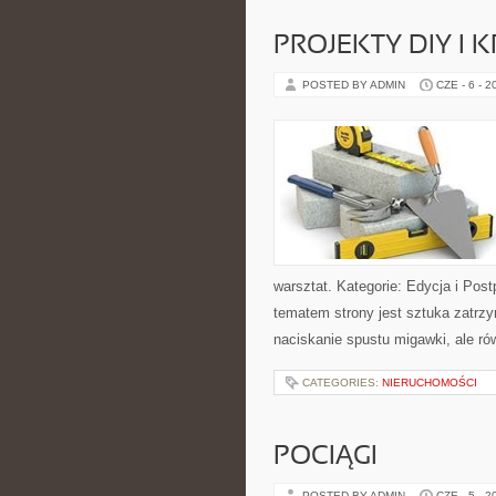
PROJEKTY DIY I 
POSTED BY ADMIN
CZE - 6 - 2
warsztat. Kategorie: Edycja i Post
tematem strony jest sztuka zatrz
naciskanie spustu migawki, ale ró
CATEGORIES:
NIERUCHOMOŚCI
POCIĄGI
POSTED BY ADMIN
CZE - 5 - 2