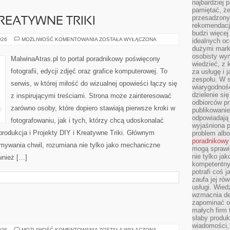
najbardziej 
pamiętać, że
przesadzony
KREATYWNE TRIKI
rekomendacj
budzi więcej 
PROJEKTY
026
MOŻLIWOŚĆ KOMENTOWANIA
ZOSTAŁA WYŁĄCZONA
idealnych oc
DIY
dużymi mark
I
osobisty wymi
KREATYWNE
MalwinaAtras.pl to portal poradnikowy poświęcony
TRIKI
wiedzieć, z 
fotografii, edycji zdjęć oraz grafice komputerowej. To
za usługę i 
zespołu. W 
serwis, w której miłość do wizualnej opowieści łączy się
wiarygodnoś
dzielenie si
z inspirującymi treściami. Strona może zainteresować
odbiorców pr
zarówno osoby, które dopiero stawiają pierwsze kroki w
publikowanie
odpowiadają 
fotografowaniu, jak i tych, którzy chcą udoskonalać
wyjaśniona 
produkcja i Projekty DIY i Kreatywne Triki. Głównym
problem albo
poradnikowy
ymywania chwil, rozumiana nie tylko jako mechaniczne
mogą sprawi
nie tylko ja
wnież […]
kompetentny 
potrafi coś 
zaufa jej ró
usługi. Wied
wzmacnia de
zapominać o 
małych firm t
słaby produk
wiadomości,
POCIĄGI
026
MOŻLIWOŚĆ KOMENTOWANIA
ZOSTAŁA WYŁĄCZONA