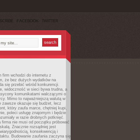
SCRIBE
FACEBOOK
TWITTER
 firm wchodzi do internetu z
m, że bez dużych wydatków na
da się przebić wśród konkurencji.
, widoczność w sieci bywa trudna, a
nasycony komunikatami walczącymi o
cy. Mimo to najważniejszą walutą w
ie zawsze okazuje się budżet, lecz
ent, który zaufa marce, chętniej kupi,
ie, poleci usługę znajomym i będzie
ozumiały w razie drobnych potknięć.
 firma nie musi od początku próbować
kalą. Znacznie rozsądniej jest
wiarygodnością, konsekwencją i
taktu. Budowanie zaufania zaczyna się