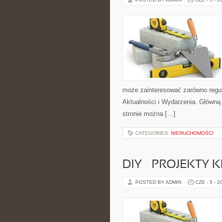
może zainteresować zarówno regul
Aktualności i Wydarzenia. Główną
stronie można […]
CATEGORIES:
NIERUCHOMOŚCI
DIY – PROJEKTY
POSTED BY ADMIN
CZE - 5 - 2