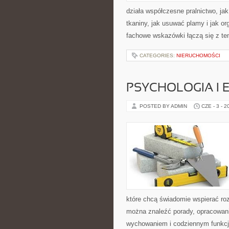
działa współczesne pralnictwo, jak
tkaniny, jak usuwać plamy i jak o
fachowe wskazówki łączą się z tem
CATEGORIES:
NIERUCHOMOŚCI
PSYCHOLOGIA I 
POSTED BY ADMIN
CZE - 3 - 2
które chcą świadomie wspierać ro
można znaleźć porady, opracowani
wychowaniem i codziennym funkcjo